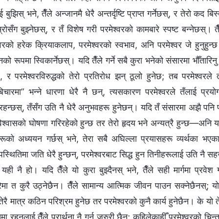
ुझिस् भने, तैँले अन्जानमै धेरै अन्तर्दृष्टि प्राप्त गर्नेछस्, र तेरो कद बिस्ता
ोसँग बुझ्‍नेछस्, र तँ विशेष गरी परमेश्‍वरको कामबारे स्पष्ट बन्‍नेछस्। त
्‍वरको हरेक क्रियाकलाप, परमेश्‍वरको स्वभाव, अनि परमेश्‍वर जे हुनुहुन्
ो रूपमा स्विकार्नेछस्। यदि तैँले गर्ने सबै कुरा भनेको संसारमा भौँतारिनु 
परमेश्‍वरविरुद्धको तेरो प्रतिरोध झन् ठूलो हुनेछ; तब परमेश्‍वरले 
 बिचारमा” भन्‍ने धारणा धेरै नै छन्, त्यसकारण परमेश्‍वरले तँलाई प्रयोग 
 रहन्छस्, तँसँग उति नै धेरै अनुभवहरू हुनेछन्। यदि तँ संसारमा अझै पनि 
विश्‍वासको घोषणा गरिरहेको हुन्छ तर तेरो हृदय भने अन्यत्रै हुन्छ—अनि 
नहरूको अध्ययन गर्छस् भने, तेरा सबै अघिल्‍ला प्रयासहरू व्यर्थका भएक
स्थितिमा जति धेरै हुन्छन्, परमेश्‍वरबाट सिद्ध हुन तिनीहरूलाई उति नै स
ा यही नै हो। यदि तैँले यो कुरा बुझ्‍दैनस् भने, तैँले सही मार्गमा प्रवेश
ेबारेमा त कुरै उठ्नेछैन। तैँले सामान्य आत्मिक जीवन पाउन सक्‍नेछैनस्; 
ेरै मात्र कठिन परिश्रम हुनेछ तर परमेश्‍वरको कुनै कार्य हुनेछैन। के यो 
ा रहनलाई तैँले प्रार्थना नै गर्नु जरुरी छैन; कहिलेकाहीँ परमेश्‍वरको चिन