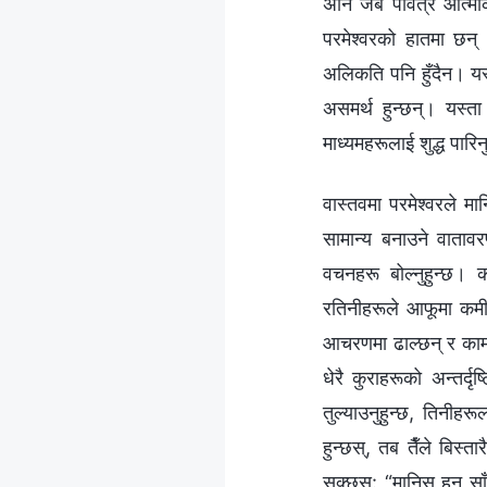
अनि जब पवित्र आत्माको 
परमेश्‍वरको हातमा छन् 
अलिकति पनि हुँदैन। यस्त
असमर्थ हुन्छन्। यस्ता
माध्यमहरूलाई शुद्ध पारि
वास्तवमा परमेश्‍वरले मा
सामान्य बनाउने वातावर
वचनहरू बोल्नुहुन्छ। क
रतिनीहरूले आफूमा कमी
आचरणमा ढाल्छन् र कामकु
धेरै कुराहरूको अन्तर्दृ
तुल्याउनुहुन्छ, तिनीहर
हुन्छस्, तब तैँले बिस्ता
सक्छस्: “मानिस हुन साँ