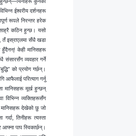
त हुन्छन्—यिनीहरू कुनैको
न्‍न ईश्‍वरीय दर्शनहरू
पूर्ण रूपले निरन्तर हरेक
साह्रै कठिन हुन्छ। यसो
, तँ इस्राएलमा सँधै खडा
हुँदैनन्! केही मानिसहरू
ै संसारसँग व्यवहार गर्ने
ुद्धि” को प्रयोग गर्छन्।
ि आफैलाई परित्याग गर्नु
ा मानिसहरू मूर्ख हुन्छन्
विभिन्‍न व्यक्तिहरूसँग
ा मानिसहरू देखेको छु जो
गर्दा, तिनीहरू त्यस्ता
आफ्‍ना पाप स्विकार्छन्।