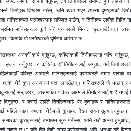
स्पष्ट कामको सामना गर्नुपर्छ, तब तिनीहरूले समर्पित हुने साहस गर्दै
भन्‍ने तिनीहरू विश्‍वास गर्छन्, अनि खडा भएर त्यस्ता दुष्टहरूको विर
ा मानिसहरूले परमेश्‍वरलाई लज्‍जित पार्छन्, र तिनीहरू उहाँको निम्ति गह्रौ
 भ्रमित मानिसहरूले कुनै पनि प्रकारको भिन्‍नता छुट्याउँदैनन्। त्य
नुपर्छ, किनकि यो परमेश्‍वरको दृष्टिमा अस्थिर छ।
निसहरूमा अनेकौँ कार्य गर्नुहुन्छ, कहिलेकाहीँ तिनीहरूलाई जाँच गर्नुहुन्
ण सृजना गर्नुहुन्छ, र कहिलेकाहीँ तिनीहरूलाई अगुवाइ गर्न तिनीहरूक
हिलेकाहीँ पवित्र आत्माले मानिसहरूलाई परमेश्‍वरले तयार पारेको वाताव
 भएका धेरै कुरा अनजानमै पत्ता लगाउँछन्। मानिसहरूले जे भन्छन् र 
रालाई सम्हाल्छन्, त्यसमार्फत पवित्र आत्माले तिनीहरूलाई थाहै नपाई 
ष्टि दिनुहुन्छ, र यसरी उहाँले तिनीहरूलाई धेरै कुराहरू र मानिसहरूलाई 
ूलाई पहिले थाहा नभएका धेरैजसो कुराहरू देख्‍न सक्‍ने तुल्याउनुहुन्छ।
रै संसारका कुराहरूलाई ठम्याउन सुरु गर्नेछस्, अनि तेरो अन्त्य हुनुअघि, त
च्‍चै गाह्रो छ।” यदि तैँले केही समय परमेश्‍वरको अघि अनुभव गर्दै बिताइ