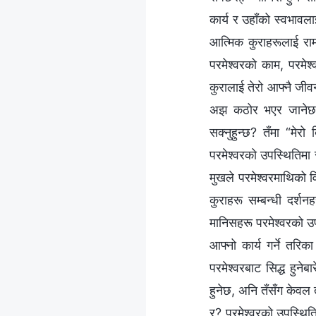
कार्य र उहाँको स्वभावलाई ब
आत्मिक कुराहरूलाई राम्र
परमेश्‍वरको काम, परमेश
कुरालाई तेरो आफ्नै जीवनक
अझ कठोर भएर जानेछ, र 
सक्‍नुहुन्छ? तँमा “मेरो
परमेश्‍वरको उपस्थितिमा
मुखले परमेश्‍वरमाथिको 
कुराहरू सम्‍बन्धी दर्श
मानिसहरू परमेश्‍वरको उप
आफ्‍नो कार्य गर्ने तरिक
परमेश्‍वरबाट सिद्ध हुन
हुनेछ, अनि तँसँग केवल त
र? परमेश्‍वरको उपस्थितिम