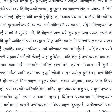
, तिनीहरूले यस्ता कुराहरूलाई परमेश्‍वरबाट आएको जाँचहरूको रूपमा लि
ैले परमेश्‍वर तिनीहरूको साथमा हुनुहुन्छ त्यसकारण शैतान अवश्य नै 
्ण रूपले सही होइन; यदि यस्तो हुँदो हो त, उजाड स्थानमा चालीस दिनको 
ो भन्‍ने कुरालाई कसरी व्याख्या गर्न सकिन्छ? यसकारण, यदि मानिसहरूले पर
ाई साँच्‍चै नै सुधारे भने, तिनीहरूले अरू धेरै कुराहरू अझ स्पष्ट रूपले द
ि कुनै व्यक्तिले परमेश्‍वरद्वारा सिद्ध पारिनका लागि साँच्‍चै सङ्कल्‍प रा
लाई एकातिर मात्र नढल्किएर सबै कोणबाट सामना गर्नुपर्छ। यदि तँसँग परमेश
सरी सहकार्य गर्ने सो तँलाई थाहा हुनेछैन। यदि तँलाई परमेश्‍वरको कामका 
ा काम गर्छ भन्‍नेबारे अनभिज्ञ छस् भने, तँसँग अभ्यास गर्ने कुनै मार
ाप्त गर्नको लागि तेरो उत्साहपूर्ण खोजी मात्र पर्याप्त हुनेछैन। यस कि
ै हो: जसले भिन्‍नताहरू नछुट्याईकन, केवल अनुभवमा मात्र जोड दिन्
हो, परमेश्‍वरको उपस्थितिबिना मानिस कुन अवस्थामा हुन्छ, र कुन प्रकार
 भन्‍नेबारेमा पूर्ण रूपमा अनजान रहन्छ। विभिन्‍न प्रकारका मानिसहरूसँग 
छ, वर्तमानमा कसरी परमेश्‍वरका अभिप्रायहरू बुझ्नुपर्छ, परमेश्‍वरको स्व