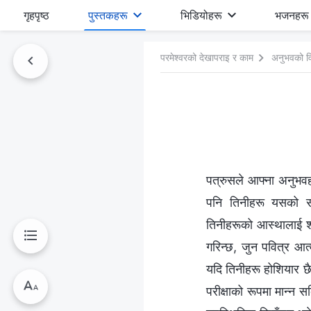
गृहपृष्ठ
पुस्तकहरू
भिडियोहरू
भजनहरू
परमेश्‍वरको देखापराइ र काम
अनुभवको व
पत्रुसले आफ्ना अनुभवह
पनि तिनीहरू यसको साँ
तिनीहरूको आस्थालाई शोधन
गरिन्छ, जुन पवित्र आत्
यदि तिनीहरू होशियार छैन
परीक्षाको रूपमा मान्‍न सक