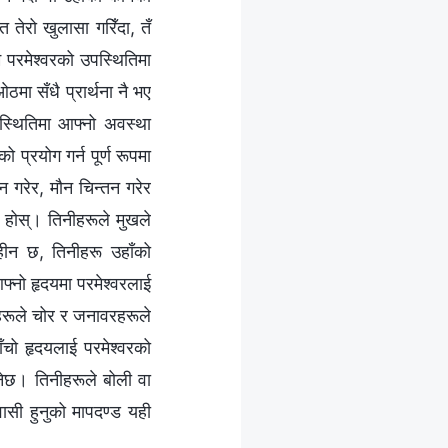
त तेरो खुलासा गरिँदा, तँ
म परमेश्‍वरको उपस्थितिमा
ठमा सँधै प्रार्थना नै भए
पस्थितिमा आफ्नो अवस्था
 प्रयोग गर्न पूर्ण रूपमा
न गरेर, मौन चिन्तन गरेर
 होस्। तिनीहरूले मुखले
विहीन छ, तिनीहरू उहाँको
 आफ्नो हृदयमा परमेश्‍वरलाई
ीहरूले चोर र जनावरहरूले
ाँचो हृदयलाई परमेश्‍वरको
ुनेछ। तिनीहरूले बोली वा
्‍वासी हुनुको मापदण्ड यही