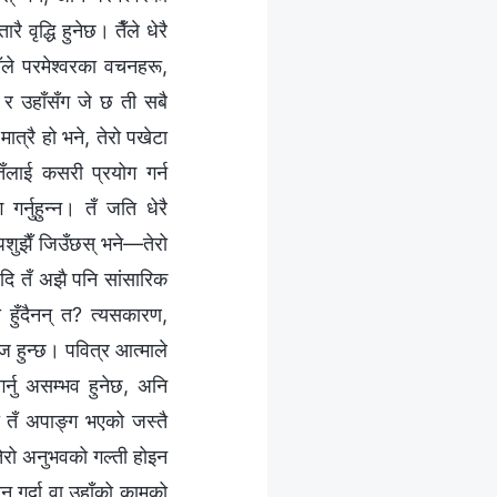
रै वृद्धि हुनेछ। तैँले धेरै
ैँले परमेश्‍वरका वचनहरू,
छ र उहाँसँग जे छ ती सबै
मात्रै हो भने, तेरो पखेटा
तँलाई कसरी प्रयोग गर्न
गर्नुहुन्‍न। तँ जति धेरै
पशुझैँ जिउँछस् भने—तेरो
यदि तँ अझै पनि सांसारिक
ा हुँदैनन् त? त्यसकारण,
हज हुन्छ। पवित्र आत्माले
 गर्नु असम्भव हुनेछ, अनि
यो तँ अपाङ्ग भएको जस्तै
तेरो अनुभवको गल्‍ती होइन
्तन गर्दा वा उहाँको कामको