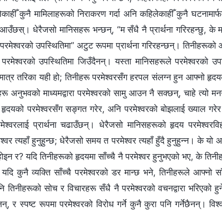
लेकाहीँ कुनै मामिलाहरूको निराकरण गर्दा अनि कहिलेकाहीँ कुनै घटनामार्फ
आउँछस्। धेरैजसो मानिसहरू भन्छन्, “म सँधै नै प्रार्थना गरिरहन्छु, के 
 “परमेश्‍वरको उपस्थितिमा” अटुट रूपमा प्रार्थना गरिरहन्छन्। तिनीहरूको ओ
 परमेश्‍वरको उपस्थितिमा जिउँदैनन्। यस्ता मानिसहरूले परमेश्‍वरको उ
 मात्र तरिका यही हो; तिनीहरू परमेश्‍वरसँग हरपल संलग्‍न हुन आफ्‍नो हृदयको
ू अनुभवको माध्यमद्वारा परमेश्‍वरको सामु आउन नै सक्छन्, चाहे त्यो मन
ी हृदयको परमेश्वरसँग सङ्गत गरेर, अनि परमेश्‍वरको बोझलाई ख्याल गरेर
े परमेश्‍वरलाई प्रार्थना चढाउँछन्। धेरैजसो मानिसहरूको हृदय परमेश्‍वर
वर त्यहाँ हुनुहुन्छ; धेरैजसो समय त परमेश्‍वर त्यहाँ हुँदै हुनुहुन्‍न। के यो
ोइन र? यदि तिनीहरूको हृदयमा साँच्‍चै नै परमेश्‍वर हुनुभएको भए, के तिन
े? यदि कुनै व्यक्ति साँच्चै परमेश्‍वरको डर मान्छ भने, तिनीहरूले आफ्नो स
अनि तिनीहरूको सोच र विचारहरू सँधै नै परमेश्‍वरको वचनद्वारा भरिएको ह
छैनन्, र स्पष्ट रूपमा परमेश्‍वरको विरोध गर्ने कुनै कुरा पनि गर्नेछैनन्। विश