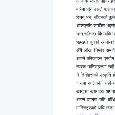
अनि के-कस्ता मानिसहरू, 
बारेमा पनि उसले फरक छ
छैनन् भने, जीवनको कुनै 
थोकप्रति समर्पित भइरह
भन्‍न सकिन्छ कि माथि उ
भइरहने नुनको खामोजस्तै
सँधै आँखा चिम्लेर समर्प
आफ्नै तरिकाहरू प्रयोग ग
त्यस्ता मानिसहरूमा सही
नै तिनीहरूको प्रकृति हो
जसमा अलिकति सही-गलत छ
उपयुक्त उपायहरू अपनाउन
आफ्नै ज्ञानमा यति बाँ
मानिसहरूको अघि खडा हुन