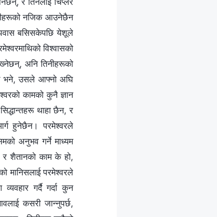
नेछन्, र तिनलाई चिप्लेर
तिनीहरूको नजिक आउनेछैन
उपवास बसिसकेपछि येशूले
मेश्‍वरमाथिको विश्‍वासको
ेख्‍नेछन्, अनि तिनीहरूको
ख्छ भने, उसले आफ्‍नो अघि
्‍वरको कामको कुनै ज्ञान
सिद्धान्तहरू थाहा छैन, र
्ग हुनेछैन। परमेश्‍वरले
सिमको अनुभव गर्ने माध्यम
छ र शैतानको काम के हो,
को मानिसलाई परमेश्‍वरले
व्यवहार गर्दै गर्दा कुन
भावलाई कसरी जान्‍नुपर्छ,