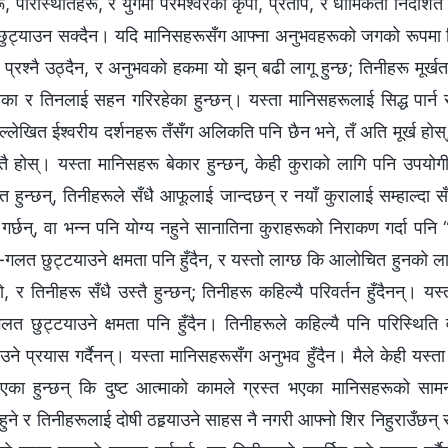
परिस्थितिहरू, र युगमा परमेश्‍वरको कृपा, प्रताप, र धार्मिकता निर्देशि
ुट्याउन सक्दैन। यदि मानिसहरूसँग आफ्ना अनुभवहरूको जगको रूपमा विभि
प्रश्‍नै उठ्दैन, र अनुभवको हकमा यो झन् बढी लागू हुन्छ; तिनीहरू मूर्खता
ेका र तिनलाई सहन गरिरहेका हुन्छन्। यस्ता मानिसहरूलाई सिद्ध पार्न 
ल्लेखित ईश्‍वरीय दर्शनहरू तँसँग अलिकति पनि छैन भने, तँ अति मूर्ख होस्
 होस्। यस्ता मानिसहरू बेकार हुन्छन्, केही कुराको लागि पनि उपयोगी 
ित हुन्छन्, तिनीहरूले सँधै आफूलाई जान्दछन् र नयाँ कुरालाई सम्हाल्दा सँध
र्छन्, वा भन्‍न पनि योग्य नहुने सानातिना कुराहरूको निराकण गर्दा पनि “ब
-गलत छुट्टयाउने क्षमता पनि हुँदैन, र यस्तो लाग्छ कि आलोचित हुनको लाग
, र तिनीहरू सँधै उस्तै हुन्छन्; तिनीहरू कहिल्यै परिवर्तन हुँदैनन्। यस्त
ुट्टयाउने क्षमता पनि हुँदैन। तिनीहरूले कहिल्यै पनि परिस्थिति वा 
े प्रयास गर्दैनन्। यस्ता मानिसहरूसँग अनुभव हुँदैन। मैले केही यस्त
धिएका हुन्छन् कि दुष्ट आत्माको कामले ग्रस्त भएका मानिसहरूको सामना 
े र तिनीहरूलाई दोषी ठहर्‍याउने साहस नै नगरी आफ्नो शिर निहुराउँछन् र 