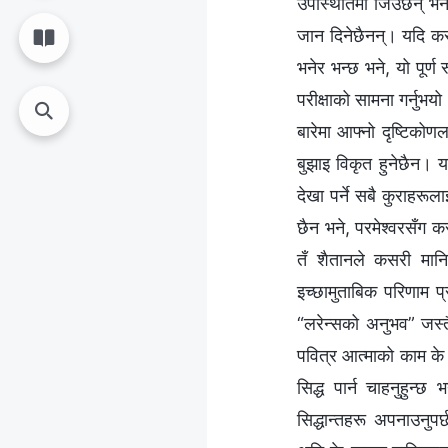
उपस्थितिमा जिउँछन् भने
जान दिनेछैनन्। यदि कस
भनेर भन्छ भने, यो पूर
परीक्षाको सामना गर्नुभय
बारेमा आफ्नो दृष्टिकोणल
बुझाइ विकृत हुनेछैन। यद
देखा पर्ने सबै कुराहरू
छैन भने, परमेश्‍वरसँग क
तँ शैतानले कसरी मानिसम
इच्छामुताबिक परिणाम प्र
“लरेन्सको अनुभव” जस्त
पवित्र आत्माको काम के 
सिद्ध पार्न चाहनुहुन्छ
सिद्धान्तहरू अपनाउनुपर्