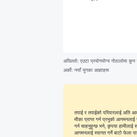
अघिल्लो:
एउटा प्रयोगयोग्य गोठालोमा कुन कु
अर्को:
नयाँ युगका आज्ञाहरू
तपाई र तपाईको परिवारलाई अति आवश्
मौका प्राप्त गर्न प्रभुको आगमनलाई 
गर्न चाहनुहुन्छ भने, कृपया हामीलाई सम्पर्क गर्न
आगमनलाई स्वागत गर्ने बाटो फेला पार्न