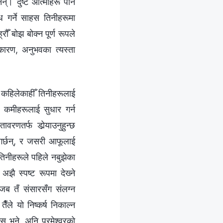
नन्। दुष्ट आत्माहरू पनि
ोध गर्ने साहस तिनीहरूमा
ँ बोझ बोक्‍न पूर्ण रूपले
सकारण, अनुभवका त्यस्ता
छ, कहिलेकाहीँ तिनीहरूलाई
ो कमीहरूलाई सुधार गर्न
रणतर्फ डोर्‍याउनुहुन्छ
गर्छन्, र जसरी आफूलाई
तिनीहरूले पहिले नबुझेका
अझै स्पष्ट रूपमा देख्‍ने
 जब तँ संसारसँग संलग्‍न
ैँले यो निष्कर्ष निकाल्‍न
स् भने, अनि परमेश्‍वरको