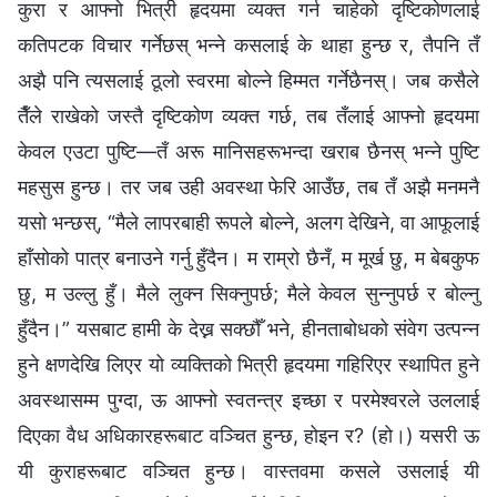
कुरा र आफ्नो भित्री हृदयमा व्यक्त गर्न चाहेको दृष्टिकोणलाई
कतिपटक विचार गर्नेछस् भन्‍ने कसलाई के थाहा हुन्छ र, तैपनि तँ
अझै पनि त्यसलाई ठूलो स्वरमा बोल्ने हिम्मत गर्नेछैनस्। जब कसैले
तैँले राखेको जस्तै दृष्टिकोण व्यक्त गर्छ, तब तँलाई आफ्नो हृदयमा
केवल एउटा पुष्टि—तँ अरू मानिसहरूभन्दा खराब छैनस् भन्‍ने पुष्टि
महसुस हुन्छ। तर जब उही अवस्था फेरि आउँछ, तब तँ अझै मनमनै
यसो भन्छस्, “मैले लापरबाही रूपले बोल्ने, अलग देखिने, वा आफूलाई
हाँसोको पात्र बनाउने गर्नु हुँदैन। म राम्रो छैनँ, म मूर्ख छु, म बेबकुफ
छु, म उल्लु हुँ। मैले लुक्न सिक्नुपर्छ; मैले केवल सुन्नुपर्छ र बोल्नु
हुँदैन।” यसबाट हामी के देख्न सक्छौँ भने, हीनताबोधको संवेग उत्पन्न
हुने क्षणदेखि लिएर यो व्यक्तिको भित्री हृदयमा गहिरिएर स्थापित हुने
अवस्थासम्म पुग्दा, ऊ आफ्नो स्वतन्त्र इच्छा र परमेश्‍वरले उललाई
दिएका वैध अधिकारहरूबाट वञ्चित हुन्छ, होइन र? (हो।) यसरी ऊ
यी कुराहरूबाट वञ्चित हुन्छ। वास्तवमा कसले उसलाई यी