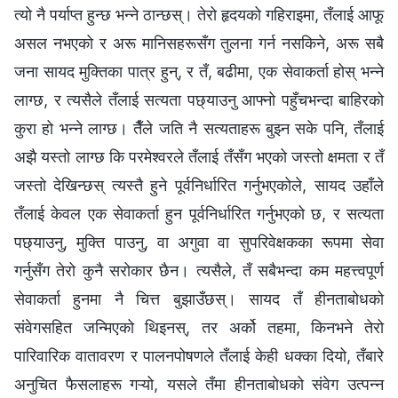
त्यो नै पर्याप्त हुन्छ भन्‍ने ठान्छस्। तेरो हृदयको गहिराइमा, तँलाई आफू
असल नभएको र अरू मानिसहरूसँग तुलना गर्न नसकिने, अरू सबै
जना सायद मुक्तिका पात्र हुन्, र तँ, बढीमा, एक सेवाकर्ता होस् भन्‍ने
लाग्छ, र त्यसैले तँलाई सत्यता पछ्याउनु आफ्नो पहुँचभन्दा बाहिरको
कुरा हो भन्‍ने लाग्छ। तैँले जति नै सत्यताहरू बुझ्न सके पनि, तँलाई
अझै यस्तो लाग्छ कि परमेश्‍वरले तँलाई तँसँग भएको जस्तो क्षमता र तँ
जस्तो देखिन्छस् त्यस्तै हुने पूर्वनिर्धारित गर्नुभएकोले, सायद उहाँले
तँलाई केवल एक सेवाकर्ता हुन पूर्वनिर्धारित गर्नुभएको छ, र सत्यता
पछ्याउनु, मुक्ति पाउनु, वा अगुवा वा सुपरिवेक्षकका रूपमा सेवा
गर्नुसँग तेरो कुनै सरोकार छैन। त्यसैले, तँ सबैभन्दा कम महत्त्वपूर्ण
सेवाकर्ता हुनमा नै चित्त बुझाउँछस्। सायद तँ हीनताबोधको
संवेगसहित जन्मिएको थिइनस्, तर अर्को तहमा, किनभने तेरो
पारिवारिक वातावरण र पालनपोषणले तँलाई केही धक्का दियो, तँबारे
अनुचित फैसलाहरू गऱ्यो, यसले तँमा हीनताबोधको संवेग उत्पन्न