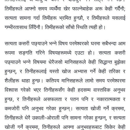
तिमीहरूले आफ्‍नो समय व्यर्थैमा खेर फाल्‍नेबाहेक अरू केही गर्दैनौ;
सत्यता सामना गर्दा तिमीहरू भ्रमित हुन्छौ, र तिमीहरूले यसलाई
गम्‍भीरतासाथ लिँदैनौ। तिमीहरूको साँचो स्थिति त्यही हो।
सत्यता कसरी पछ्याउने भन्‍ने विषय परमेश्‍वरको घरमा सबैभन्दा आम
रूपमा सङ्गति गरिने विषयहरूमध्ये एउटा हो। सत्यता कसरी
पछ्याउने भन्‍ने विषयमा धेरैजसो मानिसहरूले केही सिद्धान्त बुझेका
हुन्छन्, र तिनीहरूलाई यस्तो खोज अभ्यास गर्ने केही तरिका र
शैलीहरू थाहा हुन्छ। कतिपय मानिसहरूले लामो समय परमेश्‍वरमा
विश्‍वास गरेको भएर तिनीहरूसँग केही हदसम्‍म वास्तविक अनुभव
हुन्छ, र तिनीहरूले असफलता र पतन पनि र नकारात्मकता र
कमजोरी पनि अनुभव गरेका हुन्छन्। सत्यता खोजी गर्ने क्रममा,
तिनीहरूले धेरै उकाली-ओराली पनि सामना गरेका हुन्छन्, र सत्यता
खोजी गर्ने क्रममा, तिनीहरूले आफ्‍ना अनुभवहरूबाट सिकेर केही