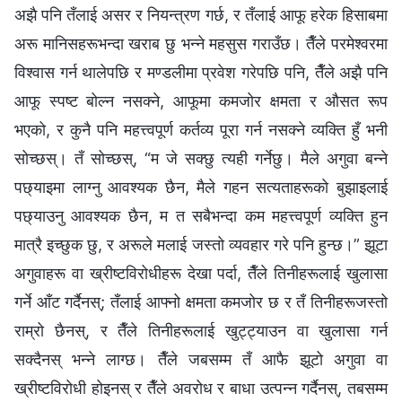
अझै पनि तँलाई असर र नियन्त्रण गर्छ, र तँलाई आफू हरेक हिसाबमा
अरू मानिसहरूभन्दा खराब छु भन्‍ने महसुस गराउँछ। तैँले परमेश्‍वरमा
विश्‍वास गर्न थालेपछि र मण्डलीमा प्रवेश गरेपछि पनि, तैँले अझै पनि
आफू स्पष्ट बोल्न नसक्ने, आफूमा कमजोर क्षमता र औसत रूप
भएको, र कुनै पनि महत्त्वपूर्ण कर्तव्य पूरा गर्न नसक्ने व्यक्ति हुँ भनी
सोच्छस्। तँ सोच्छस्, “म जे सक्छु त्यही गर्नेछु। मैले अगुवा बन्‍ने
पछ्याइमा लाग्नु आवश्यक छैन, मैले गहन सत्यताहरूको बुझाइलाई
पछ्याउनु आवश्यक छैन, म त सबैभन्दा कम महत्त्वपूर्ण व्यक्ति हुन
मात्रै इच्छुक छु, र अरूले मलाई जस्तो व्यवहार गरे पनि हुन्छ।” झूटा
अगुवाहरू वा ख्रीष्टविरोधीहरू देखा पर्दा, तैँले तिनीहरूलाई खुलासा
गर्ने आँट गर्दैनस्; तँलाई आफ्नो क्षमता कमजोर छ र तँ तिनीहरूजस्तो
राम्रो छैनस्, र तैँले तिनीहरूलाई खुट्ट्याउन वा खुलासा गर्न
सक्दैनस् भन्‍ने लाग्छ। तैँले जबसम्म तँ आफै झूटो अगुवा वा
ख्रीष्टविरोधी होइनस् र तैँले अवरोध र बाधा उत्पन्न गर्दैनस्, तबसम्म