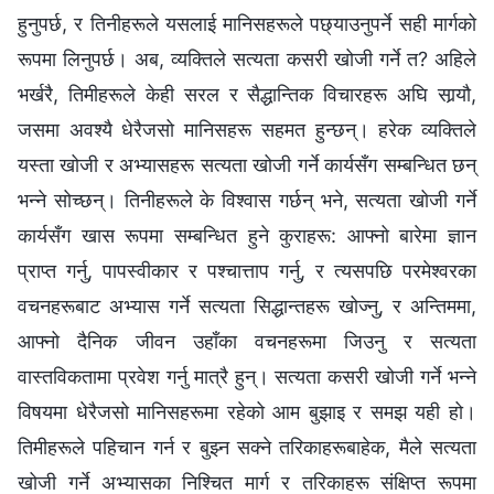
हुनुपर्छ, र तिनीहरूले यसलाई मानिसहरूले पछ्याउनुपर्ने सही मार्गको
रूपमा लिनुपर्छ। अब, व्यक्तिले सत्यता कसरी खोजी गर्ने त? अहिले
भर्खरै, तिमीहरूले केही सरल र सैद्धान्तिक विचारहरू अघि सार्‍यौ,
जसमा अवश्यै धेरैजसो मानिसहरू सहमत हुन्छन्। हरेक व्यक्तिले
यस्ता खोजी र अभ्यासहरू सत्यता खोजी गर्ने कार्यसँग सम्‍बन्धित छन्
भन्‍ने सोच्छन्। तिनीहरूले के विश्‍वास गर्छन् भने, सत्यता खोजी गर्ने
कार्यसँग खास रूपमा सम्‍बन्धित हुने कुराहरू: आफ्‍नो बारेमा ज्ञान
प्राप्त गर्नु, पापस्वीकार र पश्‍चात्ताप गर्नु, र त्यसपछि परमेश्‍वरका
वचनहरूबाट अभ्यास गर्ने सत्यता सिद्धान्तहरू खोज्‍नु, र अन्तिममा,
आफ्‍नो दैनिक जीवन उहाँका वचनहरूमा जिउनु र सत्यता
वास्तविकतामा प्रवेश गर्नु मात्रै हुन्। सत्यता कसरी खोजी गर्ने भन्‍ने
विषयमा धेरैजसो मानिसहरूमा रहेको आम बुझाइ र समझ यही हो।
तिमीहरूले पहिचान गर्न र बुझ्‍न सक्‍ने तरिकाहरूबाहेक, मैले सत्यता
खोजी गर्ने अभ्यासका निश्‍चित मार्ग र तरिकाहरू संक्षिप्त रूपमा