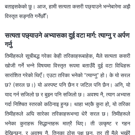
बताइसकेको छु। आज, हामी सत्यता कसरी पछ्याउने भन्‍नेबारेमा अझै
विस्तृत सङ्गति गर्नेछौँ।
सत्यता पछ्याउने अभ्यासका दुई वटा मार्ग: त्याग्‍नु र अर्पण
गर्नु
तिमीहरूले सूचीबद्ध गरेका केही तरिकाहरूबाहेक, मैले सत्यता कसरी
खोजी गर्ने भन्‍ने विषयमा विस्तृत रूपमा बताउँदै दुई वटा विधिहरू
सारांशित गरेको थिएँ। एउटा तरिका भनेको “त्याग्‍नु” हो। के यो सरल
छ? (सरल छ।) यो अस्पष्ट पनि छैन र जटिल पनि छैन। अनि, यो
याद गर्न सजिलो छ र बुझ्‍न पनि सजिलो छ। अवश्य नै, त्याग अभ्यास
गर्दा निश्‍चित स्तरको कठिनाइ हुन्छ। थाहा भएकै कुरा हो, यो तरिका
तिमीहरूले अघि सारेका तरिकाहरूभन्दा धेरै सरल छ। तिमीहरूले
भनेका कुराहरू सिद्धान्तहरू मात्रै थिए। ती उत्कृष्ट र गहन
देखिन्छन्, र अवश्य नै, तिनका ठोस पक्ष छन्, तर ती मैले भर्खरै