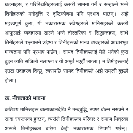
घटनाहरू, र परिस्थितिहरूलाई कसरी सामना गर्ने र सम्‍हाल्ने भन्‍ने
तिनीहरूको मनोवृत्ति र दृष्टिकोणमा पनि प्रभाव पार्छन्। अझै
महत्त्वपूर्ण कुरा, यी नकारात्मक संवेगहरूले मानिसहरूले कसरी
आफूलाई व्यवहारमा ढाल्‍ने भन्‍ने तौरतरिका र सिद्धान्तहरू, साथै
तिनीहरूले पछ्याउने उद्देश्य र तिनीहरूको मानव व्यवहारको आधारभूत
मान्यतामा पनि प्रभाव पार्छन्। सायद तिमीहरूलाई मैले भनेको कुरा
बुझ्‍न त्यति सजिलो नलाग्ला र यो अमूर्त भएझैँ लाग्ला। म तिमीहरूलाई
एउटा उदाहरण दिन्छु, त्यसपछि सायद तिमीहरूले अझै राम्ररी बुझ्छौ
होला।
क. नीचताको भावना
कतिपय मानिसहरू बाल्यकालदेखि नै मन्दबुद्धि, स्पष्ट बोल्न नसक्ने र
सादा स्वरूपका हुन्छन्, त्यसैले तिनीहरूका परिवार र समाज भित्रका
अरूले तिनीहरूका बारेमा केही नकारात्मक टिप्पणी गर्छन्।