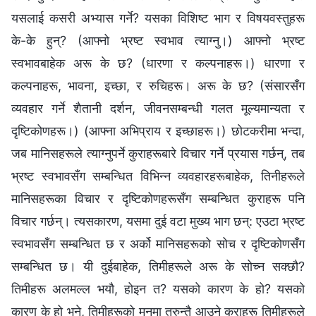
यसलाई कसरी अभ्यास गर्ने? यसका विशिष्ट भाग र विषयवस्तुहरू
के-के हुन्? (आफ्‍नो भ्रष्ट स्वभाव त्याग्‍नु।) आफ्‍नो भ्रष्ट
स्वभावबाहेक अरू के छ? (धारणा र कल्‍पनाहरू।) धारणा र
कल्‍पनाहरू, भावना, इच्छा, र रुचिहरू। अरू के छ? (संसारसँग
व्यवहार गर्ने शैतानी दर्शन, जीवनसम्‍बन्धी गलत मूल्यमान्यता र
दृष्टिकोणहरू।) (आफ्‍ना अभिप्राय र इच्छाहरू।) छोटकरीमा भन्दा,
जब मानिसहरूले त्याग्‍नुपर्ने कुराहरूबारे विचार गर्ने प्रयास गर्छन्, तब
भ्रष्ट स्वभावसँग सम्‍बन्धित विभिन्‍न व्यवहारहरूबाहेक, तिनीहरूले
मानिसहरूका विचार र दृष्टिकोणहरूसँग सम्‍बन्धित कुराहरू पनि
विचार गर्छन्। त्यसकारण, यसमा दुई वटा मुख्य भाग छन्: एउटा भ्रष्ट
स्वभावसँग सम्‍बन्धित छ र अर्को मानिसहरूको सोच र दृष्टिकोणसँग
सम्‍बन्धित छ। यी दुईबाहेक, तिमीहरूले अरू के सोच्‍न सक्छौ?
तिमीहरू अलमल्‍ल भयौ, होइन त? यसको कारण के हो? यसको
कारण के हो भने, तिमीहरूको मनमा तुरुन्तै आउने कुराहरू तिमीहरूले