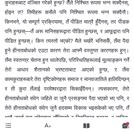
कुराहरूबाट वञ्‍चित गरेको हुन्छ? तैँले निश्‍चित रूपमा भन्‍न सक्दैनस्,
होइन त? तिमीहरू कसैले पनि निश्‍चित रूपमा भन्‍न सक्दैनौ।
किनभने, यो सम्पूर्ण प्रक्रियामा, तँ पीडित मात्रै हुँदैनस्, तर पीडक
पनि हुन्छस्—तँ अरू मानिसहरूद्वारा पीडित हुन्छस्, र आफूद्वारा पनि
पीडित हुन्छस्। किन त्यस्तो भएको? मैले भर्खरै भनिसकेँ, तँमा पैदा
हुने हीनताबोधको एउटा कारण तेरा आफ्‍नै वस्तुगत कारणहरू हुन्।
तँमा स्वतन्त्र चेतना हुन थालेपछि, परिस्थितिहरूलाई मूल्याङ्कन गर्ने
तेरो आधार शैतानको भ्रष्टताबाट आएको हुन्छ, र तँमा
कामकुराहरूबारे तेरा दृष्टिकोणहरू समाज र मानवजातिले हालिदिन्छन्
र ती कुरा तँलाई परमेश्‍वरद्वारा सिकाइँदैनन्। त्यसकारण, तेरो
हीनताबोधको संवेग जहिले वा जुनै प्रसङ्गमा पैदा भएको भए पनि, र
तेरो हीनताबोधको संवेग जुनै हदसम्‍म विकास भइसकेको भए पनि, तँ
थाहै नपाई यस संवेगद्वारा बाँधिएको र नियन्त्रित हुन्छस्, र मानिस,
घटना, र कामकुराहरू सम्हाल्ने पद्धति अपनाउँदा तँ शैतानले तँभित्र