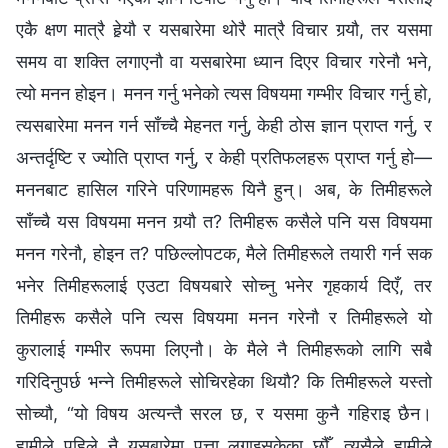
एकै क्षण मात्रै हेर्‍यौ र यसबारेमा थोरै मात्रै विचार गर्‍यौ, तर यसमा
समय वा शक्ति लगाएनौ वा यसबारेमा ध्यान दिएर विचार गरेनौ भने,
त्यो मनन होइन। मनन गर्नु भनेको त्यस विषयमा गम्‍भीर विचार गर्नु हो,
त्यसबारेमा मनन गर्न साँच्‍चै मेहनत गर्नु, केही ठोस ज्ञान प्राप्त गर्नु, र
अन्तर्दृष्टि र ज्योति प्राप्त गर्नु, र केही प्रतिफलहरू प्राप्त गर्नु हो—
मननबाट हासिल गरिने परिणामहरू यिनै हुन्। अब, के तिमीहरूले
साँच्‍चै यस विषयमा मनन गर्‍यौ त? तिमीहरू कसैले पनि यस विषयमा
मनन गरेनौ, होइन त? पछिल्लोपटक, मैले तिमीहरूले तयारी गर्न सक
भनेर तिमीहरूलाई एउटा विषयबारे सोच्‍नु भनेर गृहकार्य दिएँ, तर
तिमीहरू कसैले पनि त्यस विषयमा मनन गरेनौ र तिमीहरूले यो
कुरालाई गम्‍भीर रूपमा लिएनौ। के मैले नै तिमीहरूको लागि सबै
गरिदिनुपर्छ भन्‍ने तिमीहरूले सोचिरहेका थियौ? कि तिमीहरूले यस्तो
सोच्यौ, “यो विषय अत्यन्तै सरल छ, र यसमा कुनै गहिराइ छैन।
हामीले पहिले नै यसबारेमा पत्ता लगाइसकेका छौँ, त्यसैले हामीले