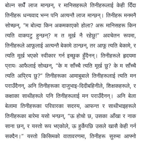
बोल्न सधैँ लाज मान्छन्, र मानिसहरूले तिनीहरूलाई केही दिँदा
तिनीहरू धन्यवाद भन्‍न पनि अत्यन्तै लाज मान्छन्। तिनीहरू मनमनै
सोच्छन्, “म बोल्दा किन अकमकाएको होला? अरू मानिसहरू किन
त्यति वाकपटु हुन्छन्? म त मूर्ख नै रहेछु!” अवचेतन रूपमा,
तिनीहरूले आफूलाई अत्यन्तै बेकामे ठान्छन्, तर आफू त्यति बेकामे, र
त्यति मूर्ख भएको स्वीकार गर्न इच्छुक हुँदैनन्। तिनीहरूले हृदयमा
प्रायः आफैलाई सोध्छन्, “के म साँच्‍चै त्यति मूर्ख छु? के म साँच्‍चै
त्यति अप्रिय छु?” तिनीहरूका आमाबुबाले तिनीहरूलाई त्यति मन
पराउँदैनन्, अनि तिनीहरूका दाजुभाइ-दिदीबहिनीले, शिक्षकहरूले, र
कक्षाका साथीहरूले पनि तिनीहरूलाई मन पराउँदैनन्। अनि बेला
बेलामा तिनीहरूका परिवारका सदस्य, आफन्त र साथीभाइहरूले
तिनीहरूका बारेमा यसो भन्छन्, “ऊ होचो छ, उसका आँखा र नाक
साना छन्, र यस्तो रूप भएकोले, ऊ हुर्केपछि उसले खासै केही गर्न
सक्दैन।” यस्तो किसिमको वातावरणमा, तिनीहरू सुरुमा आफ्नो