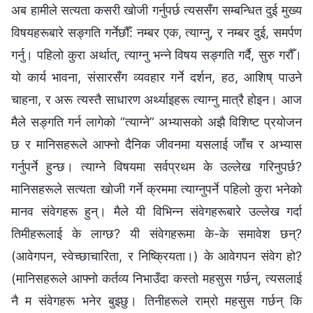
अब हामीले सत्यता कसरी खोजी गर्नुपर्छ त्यससँग सम्‍बन्धित दुई मुख्य
विषयहरूबारे सङ्गति गर्नेछौँ: नम्‍बर एक, त्याग्‍नु, र नम्‍बर दुई, समर्पण
गर्नु। पहिलो कुरा अर्थात्, त्याग्‍नु भन्‍ने विषय सङ्गति गर्दै, सुरु गरौँ।
यो कार्य भावना, संसारसँग व्यवहार गर्ने दर्शन, हठ, आशिष्‌ पाउने
चाहना, र अरू त्यस्तै साधारण अर्थ्याइहरू त्याग्‍नु मात्रै होइन। आज
मैले सङ्गति गर्न लागेको “त्याग्‍ने” अभ्यासको अझै विशिष्ट प्रयोजन
छ र मानिसहरूले आफ्‍नो दैनिक जीवनमा यसलाई जाँच र अभ्यास
गर्नुपर्ने हुन्छ। त्याग्‍ने विषयमा सर्वप्रथम के उल्‍लेख गरिनुपर्छ?
मानिसहरूले सत्यता खोजी गर्ने क्रममा त्याग्‍नुपर्ने पहिलो कुरा भनेको
मानव संवेगहरू हुन्। मैले यी विभिन्‍न संवेगहरूबारे उल्‍लेख गर्दा
तिमीहरूलाई के लाग्छ? यी संवेगहरूमा के-के समावेश छन्?
(आवेगपन, स्वेच्‍छाचारिता, र निष्क्रियता।) के आवेगपन संवेग हो?
(मानिसहरूले आफ्‍नो कर्तव्य निभाउँदा कस्तो महसुस गर्छन्, त्यसलाई
नै म संवेगहरू भनेर बुझ्छु। तिनीहरूले राम्रो महसुस गर्छन् कि