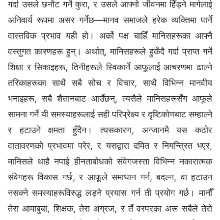
गर्दा उसले छनौट गर्ने कुरा, र उसले आफ्नो जीवनमा हिँड्ने मार्गलाई
अनिवार्य रूपमा असर गर्नेछ—मानव समाजले हरेक व्यक्तिमा पार्ने
वास्तविक प्रभाव यही हो। अर्को पक्ष चाहिँ मानिसहरूका आफ्नै
वस्तुगत कारणहरू हुन्। अर्थात्, मानिसहरूले हुर्कँदै गर्दा प्राप्त गर्ने
शिक्षा र सिकाइहरू, तिनीहरूले स्विकार्ने आफूलाई आचरणमा ढाल्ने
तरिकाहरूका साथै सबै सोच र विचार, साथै विभिन्‍न मानवीय
भनाइहरू, सबै शैतानबाट आउँछन्, त्यसैले मानिसहरूसँग आफूले
सामना गर्ने यी समस्याहरूलाई सही परिप्रेक्ष्य र दृष्टिकोणबाट सम्हाल्ने
र हटाउने क्षमता हुँदैन। त्यसकारण, अन्जानमै यस कठोर
वातावरणको प्रभावमा परेर, र यसद्वारा दमित र नियन्त्रित भएर,
मानिसले थाहै नपाई हीनताबोधको संवेगजस्ता विभिन्‍न नकारात्मक
संवेगहरू विकास गर्छ, र आफूले समाधान गर्न, बदल्न, वा हटाउन
नसक्ने समस्याहरूविरुद्ध लड्ने प्रयास गर्न ती प्रयोग गर्छ। मानौँ
तेरा आमाबुबा, शिक्षक, तेरा अग्रज, र तँ वरपरका अरू सबैले तेरो