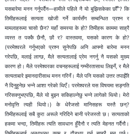
यसबारेमा मनन गर्नुपर्दैन—हामीले पहिले नै यो बुझिसकेका छौँ”? कि
तिमीहरूलाई सत्यता खोजी गर्ने कार्यसँग सम्‍बन्धित प्रश्‍न र
मामलाहरूमा चासो छैन? यहाँ समस्या के हो? तिमीहरू काममा साह्रै
व्यस्त त पक्‍कै छैनौ, छौ र? वास्तवमा, यसको कारण के हो?
(परमेश्‍वरले गर्नुभएको प्रश्‍न सुनेपछि अनि आफ्‍नो बारेमा मनन
गरेपछि, मलाई लाग्छ, मैले सत्यतालाई प्रेम नगर्नु नै यसको मुख्य
कारण हो। मैले परमेश्‍वरका वचनहरूलाई गम्‍भीरतासाथ लिइनँ, र मैले
सत्यताबारे इमानदारीसाथ मनन गरिनँ। मैले पनि यसको उत्तर तपाईँले
नै दिनुहुनेछ भन्‍ने आशा गरेको थिएँ। परमेश्‍वरले यस विषयमा सङ्गति
गरिसक्‍नुभएपछि, मैले यो बुझ्‍न सकिहाल्नेछु भन्‍ने लागेको थियो। मेरो
मनोवृत्ति त्यही थियो।) के धेरैजसो मानिसहरू यस्तै छन्?
तिमीहरूलाई सबै कुरा अरूले गरिदिने बानी परेजस्तो छ। सत्यताको
हकमा भन्दा, तिमीहरू त्यति सावधान हुँदैनौ र त्यति मेहनत गर्दैनौ।
तिमीहरूलाई अन्धाधुन्ध काम र दौडधुप गर्न साह्रै मन पर्छ।