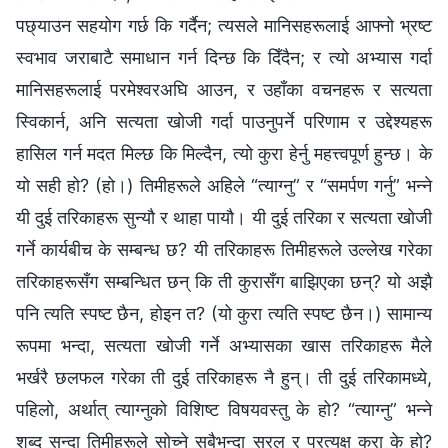
पछ्याउन सहयोग गर्छ कि गर्दैन; त्यसले मानिसहरूलाई आफ्‍नो भ्रष्ट
स्वभाव जराबाटै समाधान गर्न दिन्छ कि दिँदैन; र त्यो अभ्यास गर्दा
मानिसहरूलाई परमेश्‍वरअघि आउन, र उहाँका वचनहरू र सत्यता
स्विकार्न, अनि सत्यता खोजी गर्दा पाउनुपर्ने परिणाम र उद्देश्यहरू
हासिल गर्न मदत मिल्छ कि मिल्दैन, त्यो कुरा हेर्नु महत्त्वपूर्ण हुन्छ। के
यो सही हो? (हो।) तिमीहरूले अहिले “त्याग्‍नु” र “समर्पण गर्नु” भन्‍ने
यी दुई तरिकाहरू सुन्यौ र थाहा पायौ। यी दुई तरिका र सत्यता खोजी
गर्ने कार्यबीच के सम्‍बन्ध छ? यी तरिकाहरू तिमीहरूले उल्‍लेख गरेका
तरिकाहरूसँग सम्‍बन्धित छन् कि ती कुरासँग बाझिएका छन्? यो अझै
पनि त्यति स्पष्ट छैन, होइन त? (यो कुरा त्यति स्पष्ट छैन।) सामान्य
रूपमा भन्दा, सत्यता खोजी गर्ने अभ्यासका खास तरिकाहरू मैले
भर्खरै छलफल गरेका ती दुई तरिकाहरू नै हुन्। ती दुई तरिकामध्ये,
पहिलो, अर्थात् त्याग्‍नुको विशिष्ट विषयवस्तु के हो? “त्याग्‍नु” भन्‍ने
शब्‍द सुन्दा तिमीहरूले सोच्‍ने सबैभन्दा सरल र प्रत्यक्ष कुरा के हो?