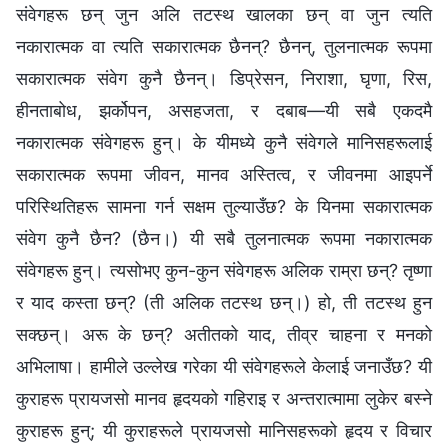
संवेगहरू छन् जुन अलि तटस्थ खालका छन् वा जुन त्यति
नकारात्मक वा त्यति सकारात्मक छैनन्? छैनन्, तुलनात्मक रूपमा
सकारात्मक संवेग कुनै छैनन्। डिप्रेसन, निराशा, घृणा, रिस,
हीनताबोध, झर्कोपन, असहजता, र दबाब—यी सबै एकदमै
नकारात्मक संवेगहरू हुन्। के यीमध्ये कुनै संवेगले मानिसहरूलाई
सकारात्मक रूपमा जीवन, मानव अस्तित्व, र जीवनमा आइपर्ने
परिस्थितिहरू सामना गर्न सक्षम तुल्याउँछ? के यिनमा सकारात्मक
संवेग कुनै छैन? (छैन।) यी सबै तुलनात्मक रूपमा नकारात्मक
संवेगहरू हुन्। त्यसोभए कुन-कुन संवेगहरू अलिक राम्रा छन्? तृष्णा
र याद कस्ता छन्? (ती अलिक तटस्थ छन्।) हो, ती तटस्थ हुन
सक्छन्। अरू के छन्? अतीतको याद, तीव्र चाहना र मनको
अभिलाषा। हामीले उल्‍लेख गरेका यी संवेगहरूले केलाई जनाउँछ? यी
कुराहरू प्रायजसो मानव हृदयको गहिराइ र अन्तरात्मामा लुकेर बस्‍ने
कुराहरू हुन्; यी कुराहरूले प्रायजसो मानिसहरूको हृदय र विचार