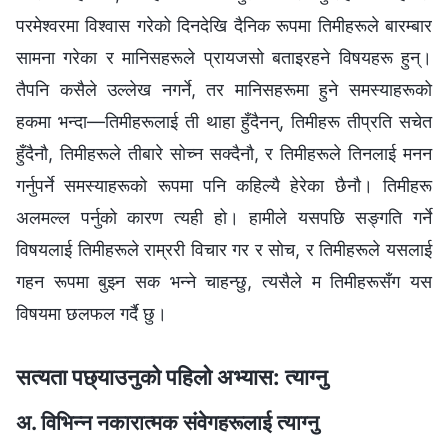
परमेश्‍वरमा विश्‍वास गरेको दिनदेखि दैनिक रूपमा तिमीहरूले बारम्‍बार
सामना गरेका र मानिसहरूले प्रायजसो बताइरहने विषयहरू हुन्।
तैपनि कसैले उल्‍लेख नगर्ने, तर मानिसहरूमा हुने समस्याहरूको
हकमा भन्दा—तिमीहरूलाई ती थाहा हुँदैनन्, तिमीहरू तीप्रति सचेत
हुँदैनौ, तिमीहरूले तीबारे सोच्‍न सक्दैनौ, र तिमीहरूले तिनलाई मनन
गर्नुपर्ने समस्याहरूको रूपमा पनि कहिल्यै हेरेका छैनौ। तिमीहरू
अलमल्‍ल पर्नुको कारण त्यही हो। हामीले यसपछि सङ्गति गर्ने
विषयलाई तिमीहरूले राम्ररी विचार गर र सोच, र तिमीहरूले यसलाई
गहन रूपमा बुझ्‍न सक भन्‍ने चाहन्छु, त्यसैले म तिमीहरूसँग यस
विषयमा छलफल गर्दै छु।
सत्यता पछ्याउनुको पहिलो अभ्यास: त्याग्‍नु
अ. विभिन्‍न नकारात्मक संवेगहरूलाई त्याग्‍नु