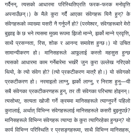
गर्दैनन्, त्यसको आधारमा परिस्थितिप्रति फरक-फरक मनोवृत्ति
अपनाउँछन्।) के मैले कुरा गर्दै आएका संवेगहरू यिनै हुन्? के
संवेगहरूको व्याख्या यसरी नै गर्नुपर्ने हो? (परमेश्‍वर, संवेगहरूबारे मेरो
बुझाइ के छ भने त्यसमा मुख्य रूपमा झिजो मान्‍ने, झर्को मान्‍ने प्रवृत्ति,
साथै प्रसन्‍नता, रिस, शोक र आनन्द समावेश हुन्छ।) यो उचित
सामान्यीकरण हो। मानिसहरूले आफूलाई कस्तो महसुस हुन्छ
त्यसको आधारमा काम गर्नेबारेमा भर्खरै जुन कुरा उल्‍लेख गरिएको
थियो, के त्यो संवेग हो? (त्यो प्रकटीकरण मात्रै हो।) यो संवेगको
प्रकटीकरण हो। नरमाइलो लाग्‍नु, झर्को लाग्‍नु, र निराश हुनु—यी
सबै संवेगका प्रकटीकरणहरू हुन्, तर ती संवेगका परिभाषा होइनन्।
त्यसोभए, सत्यता खोजी गर्ने क्रममा मानिसहरूले त्याग्‍नुपर्ने पहिलो
कुरालाई, अर्थात् विभिन्‍न संवेगहरूलाई मानिसहरूले कसरी बुझ्‍नुपर्छ?
मानिसहरूले विभिन्‍न संवेगहरू त्याग्दा के कुरा त्यागिरहेका हुन्छन्? यो
कार्य विभिन्‍न परिस्थिति र प्रसङ्गहरूमा, साथै विभिन्‍न मानिसहरू,