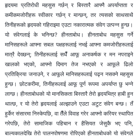
हृदयमा प्रतिरोधी महसुस गर्छन् र बिस्तारै आफ्नै अपर्याप्तता र
कमीकमजोरीहरू स्वीकार गर्छन् र मान्छन्, तर त्यसको साथसाथै
तिनीहरूको हृदयको गहिराइमा एउटा नकारात्मक संवेग उत्पन्न हुन्छ।
यो संवेगलाई के भनिन्छ? हीनताबोध। हीनताबोध महसुस गर्ने
मानिसहरूले आफ्ना सबल पक्षहरूलाई नभई आफ्ना कमजोरीहरूलाई
मात्रै देख्छन्; तिनीहरूलाई सधैँ आफू अनाकर्षक र मन नपराइने
खालको भएको, आफ्नो दिमाग तेज नभएको र आफूले ढिलो
प्रतिक्रिया जनाउने, र आफूले मानिसहरूलाई पढ्न नसक्ने महसुस
हुन्छ। छोटकरीमा, तिनीहरूलाई आफू पूर्ण रूपमा अपर्याप्त छु भन्‍ने
लाग्छ। हीनताबोधको यो मानसिकता बिस्तारै तेरो हृदयभित्र हाबी हुन
थाल्छ, र यो तेरो हृदयलाई अल्झाउने एउटा अटुट संवेग बन्छ। तँ
हुर्केर संसारमा निस्केपछि, वा तैँले विवाह गरेर आफ्नो करियर स्थापित
गरेपछि, तेरो सामाजिक पहिचान र हैसियत जेसुकै भए पनि,
बाल्यकालदेखि तेरो पालनपोषणमा रोपिएको हीनताबोधको यो संवेगले