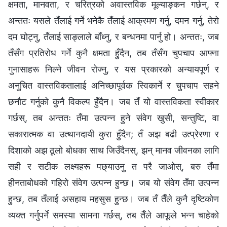
क्षमता, मानवता, र चरित्रको अवास्तविक मूल्याङ्कन गर्छन्, र
अन्ततः यसले तँलाई गर्ने भनेकै तँलाई आक्रमण गर्नु, दमन गर्नु, तेरो
दम घोट्नु, तँलाई साङ्लाले बाँध्नु, र बन्धनमा पार्नु हो। अन्ततः, जब
तँसँग प्रतिरोध गर्ने कुनै क्षमता हुँदैन, तब तँसँग चुपचाप आफ्ना
गुनासाहरू निल्ने जीवन रोज्नु, र यस प्रकारको अन्यायपूर्ण र
अनुचित वास्तविकतालाई अनिच्छापूर्वक स्विकार्ने र चुपचाप सहने
छनौट गर्नुको कुनै विकल्प हुँदैन। जब तँ यो वास्तविकता स्वीकार
गर्छस्, तब अन्ततः तँमा उत्पन्न हुने संवेग खुसी, सन्तुष्टि, वा
सकारात्मक वा उत्थानदायी कुरा हुँदैन; तँ अझ बढी उत्प्रेरणा र
दिशाको अझ ठूलो बोधका साथ जिउँदैनस्, झन् मानव जीवनका लागि
सही र सटीक लक्ष्यहरू पछ्याउनु त परै जाओस्, बरु तँमा
हीनताबोधको गहिरो संवेग उत्पन्न हुन्छ। जब यो संवेग तँमा उत्पन्न
हुन्छ, तब तँलाई असहाय महसुस हुन्छ। जब तँ तैँले कुनै दृष्टिकोण
व्यक्त गर्नुपर्ने समस्या सामना गर्छस्, तब तैँले आफूले भन्न चाहेको