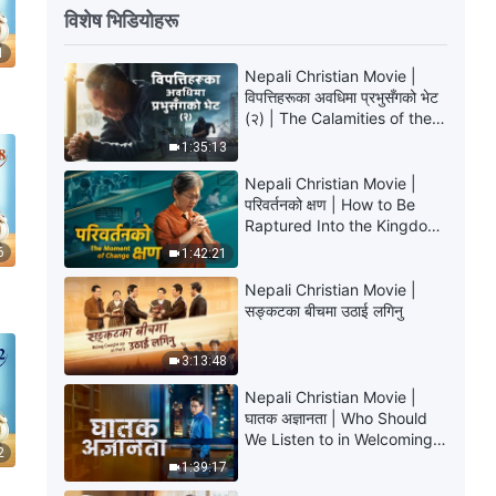
विशेष भिडियोहरू
1
Nepali Christian Movie |
विपत्तिहरूका अवधिमा प्रभुसँगको भेट
(२) | The Calamities of the
Last Days Arrive. How Can
1:35:13
We Enter the Kingdom of
God?
Nepali Christian Movie |
परिवर्तनको क्षण | How to Be
Raptured Into the Kingdom
of Heaven
6
1:42:21
Nepali Christian Movie |
सङ्कटका बीचमा उठाई लगिनु
3:13:48
Nepali Christian Movie |
घातक अज्ञानता | Who Should
We Listen to in Welcoming
2
the Lord's Return?
1:39:17