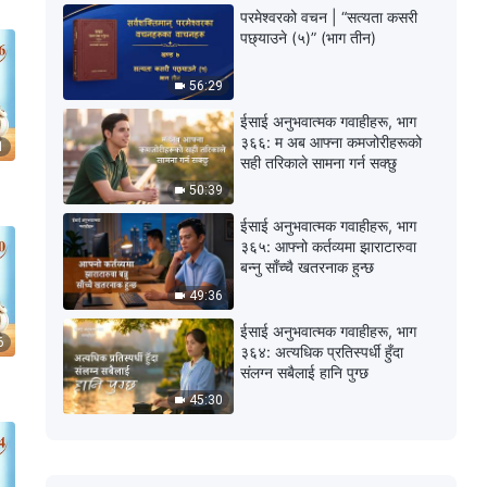
परमेश्‍वरको वचन | “सत्यता कसरी
पछ्याउने (५)” (भाग तीन)
56:29
ईसाई अनुभवात्मक गवाहीहरू, भाग
३६६: म अब आफ्ना कमजोरीहरूको
1
सही तरिकाले सामना गर्न सक्छु
50:39
ईसाई अनुभवात्मक गवाहीहरू, भाग
३६५: आफ्नो कर्तव्यमा झाराटारुवा
बन्नु साँच्चै खतरनाक हुन्छ
49:36
ईसाई अनुभवात्मक गवाहीहरू, भाग
6
३६४: अत्यधिक प्रतिस्पर्धी हुँदा
संलग्न सबैलाई हानि पुग्छ
45:30