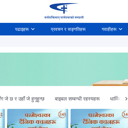
पढाइहरू
प्रवचन र सङ्गतिहरू
गवाहीहरू
ग जे छ र उहाँ जे हुनुहुन्छ
बाइबल सम्‍बन्धी रहस्यहरू
धार्मिक धा