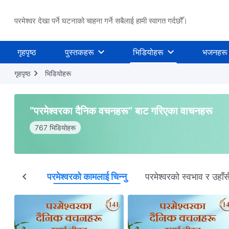
परमेश्वर देखा पर्ने घटनाको चाहना गर्ने सबैलाई हामी स्वागत गर्दछौँ।
गृहपृष्ठ
पुस्तकहरू
भिडियोहरू
भजनहरू
गृहपृष्ठ
भिडियोहरू
“परमेश्‍वरका दैनिक वचनहरू” बाट गरिएका वाचनहरू
767 भिडियोहरू
देहधारण
परमेश्‍वरको कामलाई चिन्‍नु
परमेश्‍वरको स्वभाव र उहाँसँ