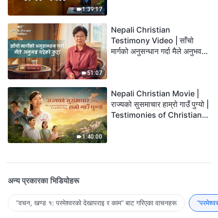
1:39:17
Nepali Christian
Testimony Video | साँचो
मार्गको अनुसन्धान गर्दा मैले अनुभव
गरेको कुरा
51:07
Nepali Christian Movie |
राज्यको सुसमाचार हाम्रो गाउँ पुग्यो |
Testimonies of Christians
Welcoming the Lord's
Return
1:40:00
अन्य प्रकारका भिडियोहरू
“वचन, खण्ड १: परमेश्‍वरको देखापराइ र काम” बाट गरिएका वाचनहरू
“परमेश्