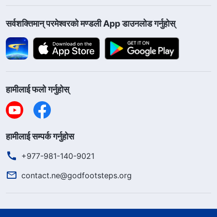
सर्वशक्तिमान्‌ परमेश्‍वरको मण्डली App डाउनलोड गर्नुहोस्
हामीलाई फलो गर्नुहोस्
हामीलाई सम्पर्क गर्नुहोस
+977-981-140-9021
contact.ne@godfootsteps.org