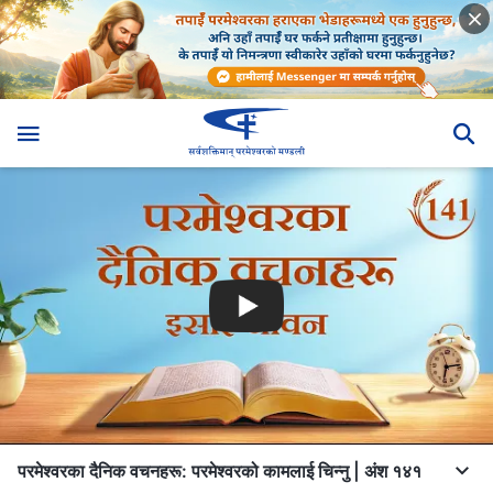
परमेश्‍वरका दैनिक वचनहरू: परमेश्‍वरको कामलाई चिन्‍नु | अंश १४१