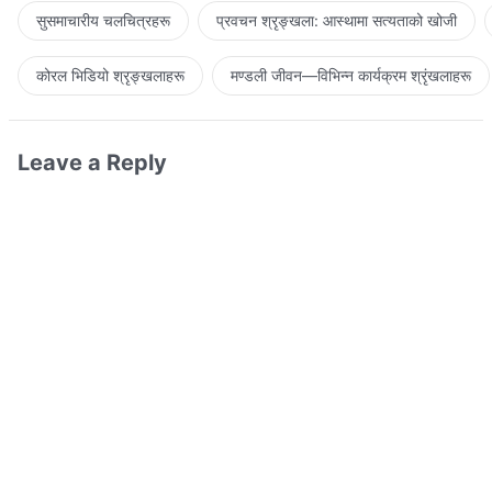
सुसमाचारीय चलचित्रहरू
प्रवचन श्रृङ्खला: आस्थामा सत्यताको खोजी
कोरल भिडियो श्रृङ्खलाहरू
मण्डली जीवन—विभिन्‍न कार्यक्रम श्रृंखलाहरू
Leave a Reply