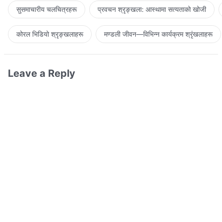
सुसमाचारीय चलचित्रहरू
प्रवचन श्रृङ्खला: आस्थामा सत्यताको खोजी
कोरल भिडियो श्रृङ्खलाहरू
मण्डली जीवन—विभिन्‍न कार्यक्रम श्रृंखलाहरू
Leave a Reply