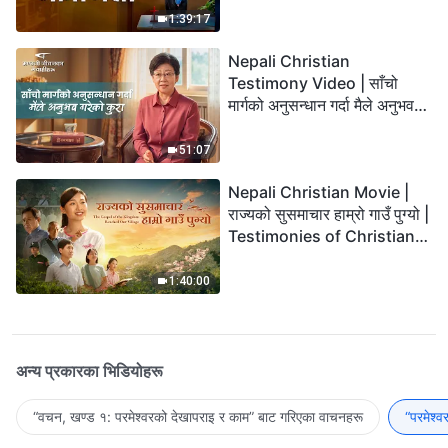
1:39:17
Nepali Christian
Testimony Video | साँचो
मार्गको अनुसन्धान गर्दा मैले अनुभव
गरेको कुरा
51:07
Nepali Christian Movie |
राज्यको सुसमाचार हाम्रो गाउँ पुग्यो |
Testimonies of Christians
Welcoming the Lord's
Return
1:40:00
अन्य प्रकारका भिडियोहरू
“वचन, खण्ड १: परमेश्‍वरको देखापराइ र काम” बाट गरिएका वाचनहरू
“परमेश्