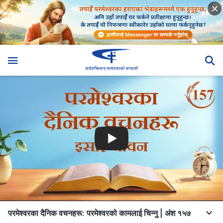
परमेश्‍वरका दैनिक वचनहरू: परमेश्‍वरको कामलाई चिन्‍नु | अंश १५७