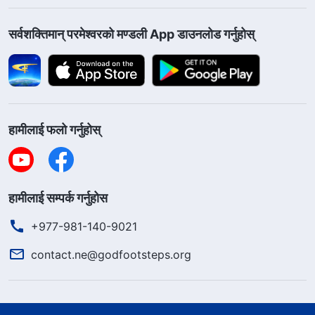
सर्वशक्तिमान्‌ परमेश्‍वरको मण्डली App डाउनलोड गर्नुहोस्
हामीलाई फलो गर्नुहोस्
हामीलाई सम्पर्क गर्नुहोस
+977-981-140-9021
contact.ne@godfootsteps.org