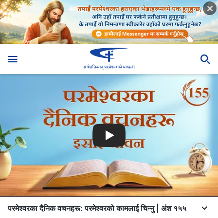
परमेश्‍वरका दैनिक वचनहरू: परमेश्‍वरको कामलाई चिन्‍नु | अंश १५५