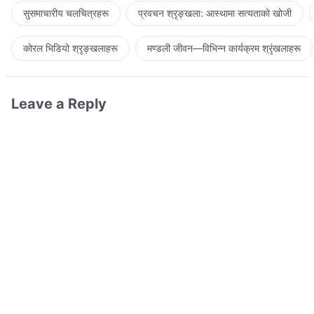
सुसमाचारीय चलचित्रहरू
प्रवचन श्रृङ्खला: आस्थामा सत्यताको खोजी
कोरल भिडियो श्रृङ्खलाहरू
मण्डली जीवन—विभिन्‍न कार्यक्रम श्रृंखलाहरू
Leave a Reply