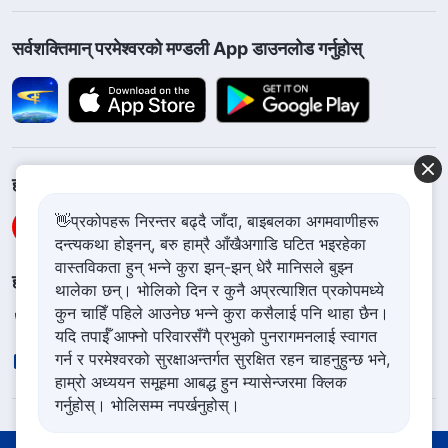
सर्वशक्तिमान्‌ परमेश्‍वरको मण्डली App डाउनलोड गर्नुहोस्
हामीलाई फलो गर्नुहोस्
👋प्रकोपहरू निरन्तर बढ्दै जाँदा, बाइबलका अगमवाणीहरू
दन्त्यकथा होइनन्, बरु हाम्रै आँखैअगाडि घटित भइरहेका
वास्तविकता हुन् भन्ने कुरा झन्-झन् धेरै मानिसले बुझ्न
हामीलाई सम्पर्क गर्नुहोस
थालेका छन्। भोलिको दिन र कुनै अप्रत्याशित प्रकोपमध्ये
कुन चाहिँ पहिले आउनेछ भन्ने कुरा कसैलाई पनि थाहा छैन।
+977-981-140-9021
यदि तपाईँ आफ्नो परिवारसँगै प्रभुको पुनरागमनलाई स्वागत
गर्न र परमेश्‍वरको सुरक्षाअन्तर्गत सुरक्षित रहन चाहनुहुन्छ भने,
contact.ne@godfootsteps.org
हाम्रो अध्ययन समूहमा आबद्ध हुन म्यासेन्जरमा क्लिक
गर्नुहोस्। भोलिसम्म नपर्खनुहोस्।