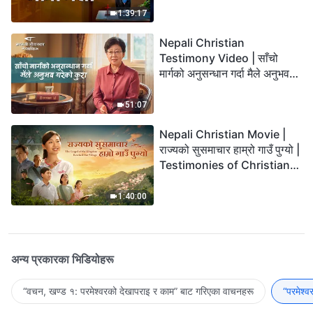
1:39:17
Nepali Christian
Testimony Video | साँचो
मार्गको अनुसन्धान गर्दा मैले अनुभव
गरेको कुरा
51:07
Nepali Christian Movie |
राज्यको सुसमाचार हाम्रो गाउँ पुग्यो |
Testimonies of Christians
Welcoming the Lord's
Return
1:40:00
अन्य प्रकारका भिडियोहरू
“वचन, खण्ड १: परमेश्‍वरको देखापराइ र काम” बाट गरिएका वाचनहरू
“परमेश्