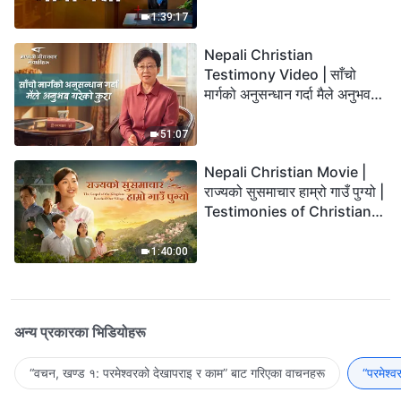
1:39:17
Nepali Christian
Testimony Video | साँचो
मार्गको अनुसन्धान गर्दा मैले अनुभव
गरेको कुरा
51:07
Nepali Christian Movie |
राज्यको सुसमाचार हाम्रो गाउँ पुग्यो |
Testimonies of Christians
Welcoming the Lord's
Return
1:40:00
अन्य प्रकारका भिडियोहरू
“वचन, खण्ड १: परमेश्‍वरको देखापराइ र काम” बाट गरिएका वाचनहरू
“परमेश्