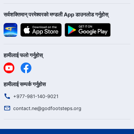
सर्वशक्तिमान्‌ परमेश्‍वरको मण्डली App डाउनलोड गर्नुहोस्
हामीलाई फलो गर्नुहोस्
हामीलाई सम्पर्क गर्नुहोस
+977-981-140-9021
contact.ne@godfootsteps.org