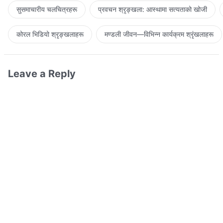
सुसमाचारीय चलचित्रहरू
प्रवचन श्रृङ्खला: आस्थामा सत्यताको खोजी
कोरल भिडियो श्रृङ्खलाहरू
मण्डली जीवन—विभिन्‍न कार्यक्रम श्रृंखलाहरू
Leave a Reply