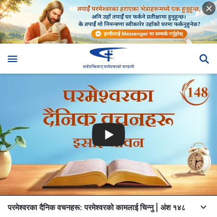
परमेश्‍वरका दैनिक वचनहरू: परमेश्‍वरको कामलाई चिन्‍नु | अंश १४८