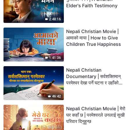
Elder's Faith Testimony
2:48:16
Nepali Christian Movie |
आमाको माया | How to Give
Children True Happiness
1:41:36
Nepali Christian
Documentary | सर्वशक्तिमान्‌
परमेश्‍वर देखा पर्ने घटना र उहाँको
कार्य: सर्वशक्तिमान्‌ परमेश्‍वरको
मण्डलीको जन्‍म र वृद्धिको इतिहास
46:42
(भाग एक)
Nepali Christian Movie | मेरो
घर कहाँ छ | परमेश्‍वरले उनलाई सुखी
परिवार दिनुहुन्छ