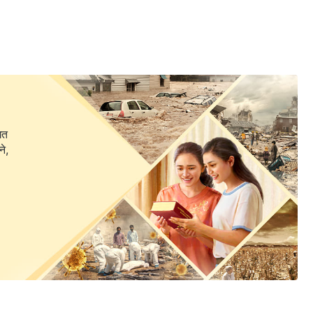
गत
ने,