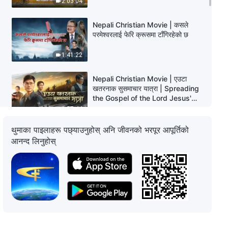
2:03:04
Nepali Christian Movie | कसले
परमेश्‍वरलाई फेरि क्रूसमा टाँगिरहेको छ
1:41:22
Nepali Christian Movie | एउटा
खतरनाक सुसमाचार यात्रा | Spreading
the Gospel of the Lord Jesus'
Return
1:57:44
थुमाका पाइलाहरू पछ्याउनुहोस् अनि जीवनको भरपूर आपूर्तिको
Nepali Christian Movie | पासो तोडाइ
आनन्द लिनुहोस्
| Seeing Through Rumors and
Welcoming the Lord's Return
3:15:42
Nepali Christian Movie |
इमानदारीतामा सूर्य कहिल्यै अस्ताउँदैन | The
Testimony of a Christian in the
Workplace
1:24:51