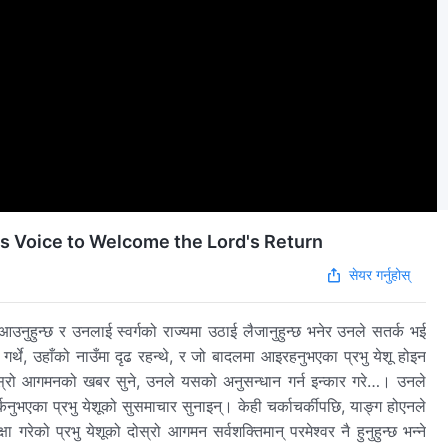
God's Voice to Welcome the Lord's Return
सेयर गर्नुहोस्
नुहुन्छ र उनलाई स्वर्गको राज्यमा उठाई लैजानुहुन्छ भनेर उनले सतर्क भई
थे, उहाँको नाउँमा दृढ रहन्थे, र जो बादलमा आइरहनुभएका प्रभु येशू होइन
ो दोस्रो आगमनको खबर सुने, उनले यसको अनुसन्धान गर्न इन्कार गरे…। उनले
कनुभएका प्रभु येशूको सुसमाचार सुनाइन्। केही चर्काचर्कीपछि, याङ्ग होएनले
ा गरेको प्रभु येशूको दोस्रो आगमन सर्वशक्तिमान्‌ परमेश्‍वर नै हुनुहुन्छ भन्‍ने