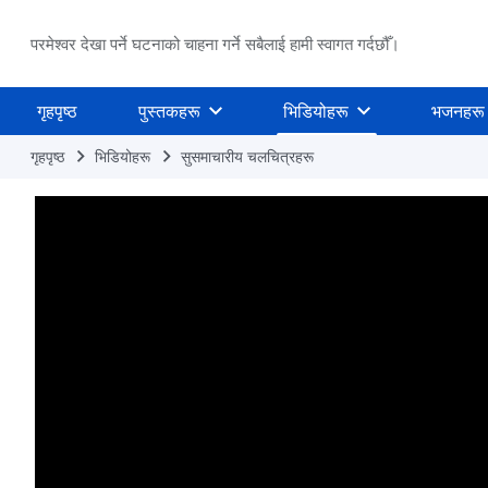
परमेश्वर देखा पर्ने घटनाको चाहना गर्ने सबैलाई हामी स्वागत गर्दछौँ।
गृहपृष्ठ
पुस्तकहरू
भिडियोहरू
भजनहरू
गृहपृष्ठ
भिडियोहरू
सुसमाचारीय चलचित्रहरू