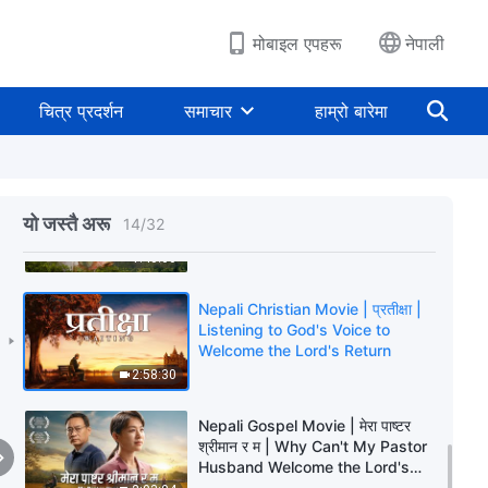
Believe in God to Enter the
Heavenly Kingdom
2:55:18
मोबाइल एपहरू
नेपाली
Nepali Gospel Movie | स्वर्गको
राज्यको बाटो खतरनाक छ | Find the
चित्र प्रदर्शन
समाचार
हाम्रो बारेमा
Path to the Heavenly Kingdom
2:25:42
Nepali Christian Movie | राज्यको
सुसमाचार हाम्रो गाउँ पुग्यो | Testimonies
यो जस्तै अरू
14
/
32
of Christians Welcoming the
Lord's Return
1:40:00
Nepali Christian Movie | प्रतीक्षा |
Listening to God's Voice to
Welcome the Lord's Return
2:58:30
Nepali Gospel Movie | मेरा पाष्टर
श्रीमान र म | Why Can't My Pastor
Husband Welcome the Lord's
Return?