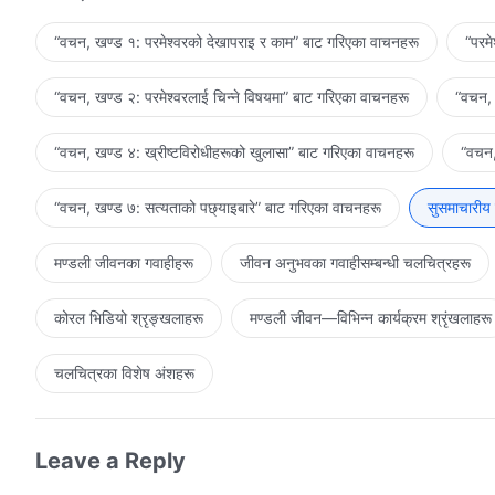
“वचन, खण्ड १: परमेश्‍वरको देखापराइ र काम” बाट गरिएका वाचनहरू
“परम
“वचन, खण्ड २: परमेश्‍वरलाई चिन्‍ने विषयमा” बाट गरिएका वाचनहरू
“वचन, 
“वचन, खण्ड ४: ख्रीष्टविरोधीहरूको खुलासा” बाट गरिएका वाचनहरू
“वचन,
“वचन, खण्ड ७: सत्यताको पछ्याइबारे” बाट गरिएका वाचनहरू
सुसमाचारीय
मण्डली जीवनका गवाहीहरू
जीवन अनुभवका गवाहीसम्‍बन्धी चलचित्रहरू
कोरल भिडियो श्रृङ्खलाहरू
मण्डली जीवन—विभिन्‍न कार्यक्रम श्रृंखलाहरू
चलचित्रका विशेष अंशहरू
Leave a Reply