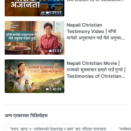
the Lord's Return?
1:39:17
Nepali Christian
Testimony Video | साँचो
मार्गको अनुसन्धान गर्दा मैले अनुभव
गरेको कुरा
51:07
Nepali Christian Movie |
राज्यको सुसमाचार हाम्रो गाउँ पुग्यो |
Testimonies of Christians
Welcoming the Lord's
Return
1:40:00
अन्य प्रकारका भिडियोहरू
“वचन, खण्ड १: परमेश्‍वरको देखापराइ र काम” बाट गरिएका वाचनहरू
“परमेश्