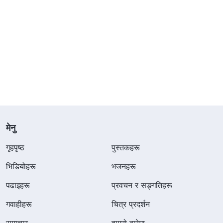
मेनु
गृहपृष्ठ
पुस्तकहरू
भिडियोहरू
भजनहरू
पढाइहरू
प्रवचन र सङ्गतिहरू
गवाहीहरू
चित्र प्रदर्शन
समाचार
हाम्रो बारेमा