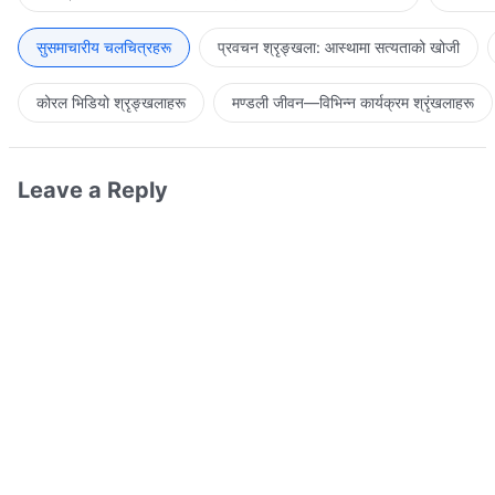
सुसमाचारीय चलचित्रहरू
प्रवचन श्रृङ्खला: आस्थामा सत्यताको खोजी
कोरल भिडियो श्रृङ्खलाहरू
मण्डली जीवन—विभिन्‍न कार्यक्रम श्रृंखलाहरू
Leave a Reply