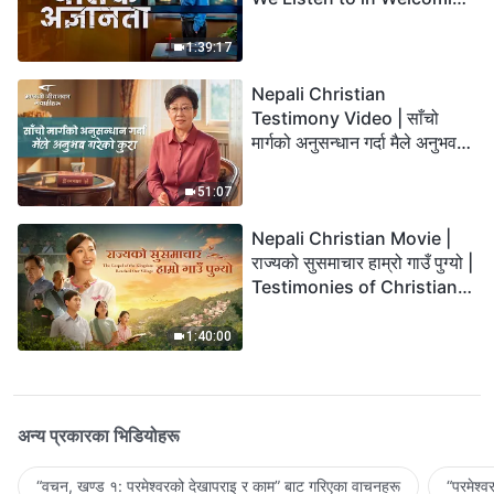
the Lord's Return?
1:39:17
Nepali Christian
Testimony Video | साँचो
मार्गको अनुसन्धान गर्दा मैले अनुभव
गरेको कुरा
51:07
Nepali Christian Movie |
राज्यको सुसमाचार हाम्रो गाउँ पुग्यो |
Testimonies of Christians
Welcoming the Lord's
Return
1:40:00
अन्य प्रकारका भिडियोहरू
“वचन, खण्ड १: परमेश्‍वरको देखापराइ र काम” बाट गरिएका वाचनहरू
“परमेश्