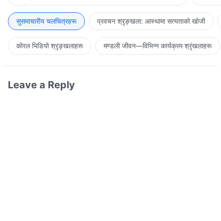
सुसमाचारीय चलचित्रहरू
प्रवचन श्रृङ्खला: आस्थामा सत्यताको खोजी
कोरल भिडियो श्रृङ्खलाहरू
मण्डली जीवन—विभिन्‍न कार्यक्रम श्रृंखलाहरू
Leave a Reply