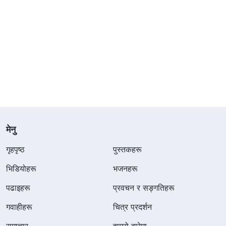
मेनु
गृहपृष्ठ
पुस्तकहरू
भिडियोहरू
भजनहरू
पढाइहरू
प्रवचन र सङ्गतिहरू
गवाहीहरू
चित्र प्रदर्शन
समाचार
हाम्रो बारेमा