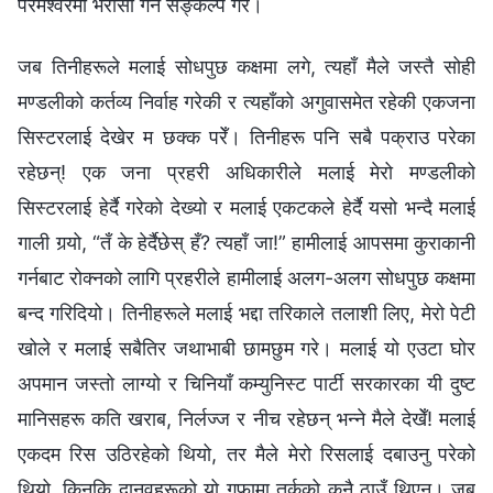
परमेश्‍वरमा भरोसा गर्ने सङ्कल्‍प गरेँ।
जब तिनीहरूले मलाई सोधपुछ कक्षमा लगे, त्यहाँ मैले जस्तै सोही
मण्डलीको कर्तव्य निर्वाह गरेकी र त्यहाँको अगुवासमेत रहेकी एकजना
सिस्टरलाई देखेर म छक्क परेँ। तिनीहरू पनि सबै पक्राउ परेका
रहेछन्! एक जना प्रहरी अधिकारीले मलाई मेरो मण्डलीको
सिस्टरलाई हेर्दै गरेको देख्यो र मलाई एकटकले हेर्दै यसो भन्दै मलाई
गाली गर्‍यो, “तँ के हेर्दैछेस् हँ? त्यहाँ जा!” हामीलाई आपसमा कुराकानी
गर्नबाट रोक्नको लागि प्रहरीले हामीलाई अलग-अलग सोधपुछ कक्षमा
बन्द गरिदियो। तिनीहरूले मलाई भद्दा तरिकाले तलाशी लिए, मेरो पेटी
खोले र मलाई सबैतिर जथाभाबी छामछुम गरे। मलाई यो एउटा घोर
अपमान जस्तो लाग्यो र चिनियाँ कम्युनिस्ट पार्टी सरकारका यी दुष्ट
मानिसहरू कति खराब, निर्लज्ज र नीच रहेछन् भन्ने मैले देखेँ! मलाई
एकदम रिस उठिरहेको थियो, तर मैले मेरो रिसलाई दबाउनु परेको
थियो, किनकि दानवहरूको यो गुफामा तर्कको कुनै ठाउँ थिएन। जब