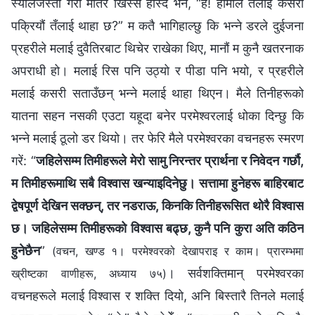
स्यालजस्तो गरी मतिर खिस्स हाँस्दै भने, “हँ! हामीले तँलाई कसरी
पक्रियौं तँलाई थाहा छ?” म कतै भागिहाल्छु कि भन्ने डरले दुईजना
प्रहरीले मलाई दुवैतिरबाट थिचेर राखेका थिए, मानौं म कुनै खतरनाक
अपराधी हो। मलाई रिस पनि उठ्यो र पीडा पनि भयो, र प्रहरीले
मलाई कसरी सताउँछन् भन्ने मलाई थाहा थिएन। मैले तिनीहरूको
यातना सहन नसकी एउटा यहूदा बनेर परमेश्‍वरलाई धोका दिन्छु कि
भन्‍ने मलाई ठूलो डर थियो। तर फेरि मैले परमेश्‍वरका वचनहरू स्मरण
गरें: “
जहिलेसम्म तिमीहरूले मेरो सामु निरन्तर प्रार्थना र निवेदन गर्छौ,
म तिमीहरूमाथि सबै विश्‍वास खन्याइदिनेछु। सत्तामा हुनेहरू बाहिरबाट
द्वेषपूर्ण देखिन सक्छन्, तर नडराऊ, किनकि तिनीहरूसित थोरै विश्‍वास
छ। जहिलेसम्म तिमीहरूको विश्‍वास बढ्छ, कुनै पनि कुरा अति कठिन
हुनेछैन
”
(वचन, खण्ड १। परमेश्‍वरको देखापराइ र काम। प्रारम्‍भमा
। सर्वशक्तिमान् परमेश्‍वरका
ख्रीष्‍टका वाणीहरू, अध्याय ७५)
वचनहरूले मलाई विश्‍वास र शक्ति दियो, अनि बिस्तारै तिनले मलाई