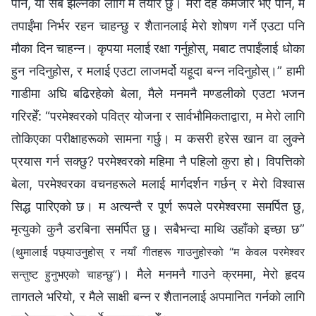
पनि, यो सबै झेल्नको लागि म तयार छु। मेरो देह कमजोर भए पनि, म
तपाईंमा निर्भर रहन चाहन्छु र शैतानलाई मेरो शोषण गर्ने एउटा पनि
मौका दिन चाहन्न। कृपया मलाई रक्षा गर्नुहोस्, मबाट तपाईंलाई धोका
हुन नदिनुहोस, र मलाई एउटा लाजमर्दो यहूदा बन्न नदिनुहोस्।” हामी
गाडीमा अघि बढिरहेको बेला, मैले मनमनै मण्डलीको एउटा भजन
गरिरहेँ: “परमेश्‍वरको पवित्र योजना र सार्वभौमिकताद्वारा, म मेरो लागि
तोकिएका परीक्षाहरूको सामना गर्छु। म कसरी हरेस खान वा लुक्‍ने
प्रयास गर्न सक्‍छु? परमेश्‍वरको महिमा नै पहिलो कुरा हो। विपत्तिको
बेला, परमेश्‍वरका वचनहरूले मलाई मार्गदर्शन गर्छन् र मेरो विश्‍वास
सिद्ध पारिएको छ। म अत्यन्तै र पूर्ण रूपले परमेश्‍वरमा समर्पित छु,
मृत्युको कुनै डरबिना समर्पित छु। सबैभन्दा माथि उहाँको इच्‍छा छ”
(थुमालाई पछ्याउनुहोस् र नयाँ गीतहरू गाउनुहोस्को “म केवल परमेश्‍वर
। मैले मनमनै गाउने क्रममा, मेरो हृदय
सन्तुष्ट हुनुभएको चाहन्छु”)
तागतले भरियो, र मैले साक्षी बन्न र शैतानलाई अपमानित गर्नको लागि