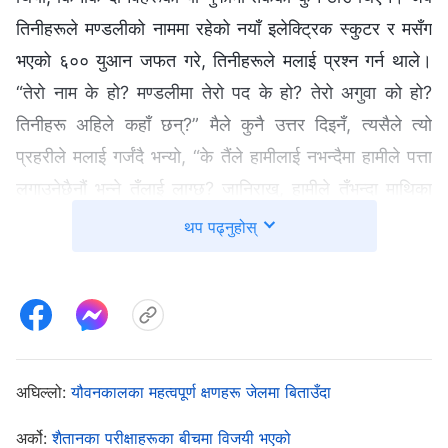
तिनीहरूले मण्डलीको नाममा रहेको नयाँ इलेक्ट्रिक स्कुटर र मसँग
भएको ६०० युआन जफत गरे, तिनीहरूले मलाई प्रश्न गर्न थाले।
“तेरो नाम के हो? मण्डलीमा तेरो पद के हो? तेरो अगुवा को हो?
तिनीहरू अहिले कहाँ छन्?” मैले कुनै उत्तर दिइनँ, त्यसैले त्यो
प्रहरीले मलाई गर्जंदै भन्यो, “के तैंले हामीलाई नभन्दैमा हामीले पत्ता
लगाउनेछैनौं भन्ने तँलाई लाग्छ? जानिराख्, हामीले तँभन्दा माथिका
अगुवाहरूलाई पनि गिरफ्तार गरेका छौं।” त्यसपछि तिनीहरूले केही
थप पढ्नुहोस्
नामको सूची बनाए र तिनीहरू कसैलाई चिन्छु कि भनेर सोधे, र
तिनीहरूले मलाई प्रश्न गर्न जारी राखे। “तेरो मण्डलीको सबै पैसा
कहाँ राखिएको छ? हामीलाई भन्!” मैले तिनीहरूले भनेको हरेक
कुराको खण्डन गर्दै भनें, “म कसैलाई पनि चिन्दिन! मलाई केही थाहा
छैन!” जब तिनीहरूलाई आफ्नो सोधपुछको पहिलो चरण असफल
अघिल्लो:
यौवनकालका महत्वपूर्ण क्षणहरू जेलमा बिताउँदा
भएको लाग्यो, तब तिनीहरूले आफ्नो एक्का खेल्ने फैसला गरे, र
अर्को:
शैतानका परीक्षाहरूका बीचमा विजयी भएको
तिनीहरूले पालैपालो सोध्न थाले र मलाई हैरान बनाउने प्रयासमा