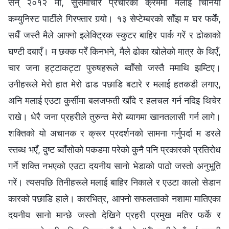
सन् २०१२ मा, सुसमाचार प्रचारको क्रममा मलाई चिनियाँ
कम्युनिस्ट पार्टीले गिरफ्तार गर्‍यो। १३ सेप्टेम्बरको साँझ म घर फर्केँ,
सधैँ जस्तै मैले आफ्नो इलेक्ट्रिक स्कुटर बाहिर पार्क गरें र ढोकाको
घण्टी दबाएँ। म छक्‍क परेँ किनभने, मैले ढोका खोलेको मात्र के थिएँ,
चार जना हट्टाकट्टा पुरुषहरूले ब्वाँसो जस्तै ममाथि झम्टिए।
उनीहरूले मेरो हात मेरो ढाड पछाडि बटारे र मलाई हतकडी लगाए,
अनि मलाई एउटा कुर्सीमा बलजफती खाँदे र हलचल गर्न नदिइ थिचेर
राखे। धेरै जना प्रहरीले तुरुन्त मेरो ब्यागमा खानतलासी गर्न लागे।
शक्तिको यो अचानक र क्रूर प्रदर्शनको सामना गर्नुपर्दा म डरले
स्तब्ध भएँ, दुष्ट ब्वाँसोको पकडमा परेको कुनै पनि प्रकारको प्रतिरोध
गर्ने शक्ति नभएको एउटा दयनीय सानो भेडाको पाठो जस्तो अनुभूति
गरें। त्यसपछि तिनीहरूले मलाई बाहिर निकाले र एउटा कालो सेडान
कारको पछाडि हाले। कारभित्र, आफ्नो सफलताको नशामा मातिएका
दयनीय सानो मान्छे जस्तो देखिने प्रहरी प्रमुख मतिर फर्के र