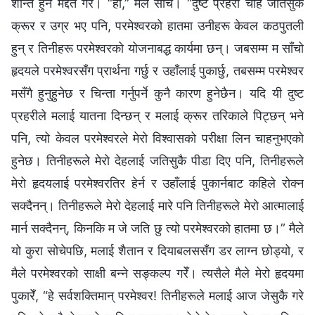
शान्त हुन मद्दत गरे। “हो,” मैले सोचेँ। “दुष्ट प्रहरी चाहे जतिसुकै
क्रूर र उग्र भए पनि, परमेश्‍वरको हातमा उनीहरू केवल कठपुतली
हुन् र तिनीहरू परमेश्‍वरको योजनाबद्ध कार्यमा छन्। जबसम्म म साँचो
हृदयले परमेश्‍वरसँग प्रार्थना गर्छु र उहाँलाई पुकार्छु, तबसम्म परमेश्‍वर
मसँगै हुनुहुनेछ र चिन्ता गर्नुपर्ने कुनै कारण हुनेछैन। यदि यी दुष्ट
प्रहरीले मलाई यातना दिन्छन् र मलाई क्रूर तरिकाले पिट्छन् भने
पनि, त्यो केवल परमेश्‍वरले मेरो विश्‍वासको परीक्षा लिन चाहनुभएको
हुनेछ। तिनीहरूले मेरो देहलाई जतिसुकै पीडा दिए पनि, तिनीहरूले
मेरो हृदयलाई परमेश्‍वरतिर हेर्न र उहाँलाई पुकार्नबाट कहिले रोक्न
सक्दैनन्। तिनीहरूले मेरो देहलाई मारे पनि तिनीहरूले मेरो आत्मालाई
मार्न सक्दैनन्, किनकि म जे जति छु त्यो परमेश्‍वरको हातमा छ।” मैले
यो कुरा सोचेपछि, मलाई शैतान र दियाबलससँग डर लाग्न छोड्यो, र
मैले परमेश्‍वरको साक्षी बन्ने सङ्कल्‍प गरेँ। त्यसैले मैले मेरो हृदयमा
पुकारेँ, “हे सर्वशक्तिमान् परमेश्‍वर! तिनीहरूले मलाई आज जेसुकै गरे