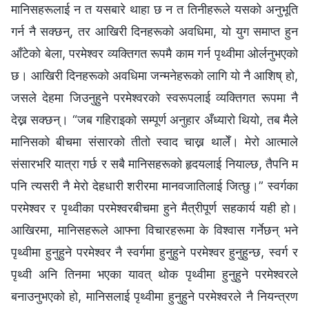
मानिसहरूलाई न त यसबारे थाहा छ न त तिनीहरूले यसको अनुभूति
गर्न नै सक्छन्, तर आखिरी दिनहरूको अवधिमा, यो युग समाप्त हुन
आँटेको बेला, परमेश्‍वर व्यक्तिगत रूपमै काम गर्न पृथ्वीमा ओर्लनुभएको
छ। आखिरी दिनहरूको अवधिमा जन्मनेहरूको लागि यो नै आशिष् हो,
जसले देहमा जिउनुहुने परमेश्‍वरको स्वरूपलाई व्यक्तिगत रूपमा नै
देख्न सक्छन्। “जब गहिराइको सम्पूर्ण अनुहार अँध्यारो थियो, तब मैले
मानिसको बीचमा संसारको तीतो स्वाद चाख्न थालेँ। मेरो आत्माले
संसारभरि यात्रा गर्छ र सबै मानिसहरूको हृदयलाई नियाल्छ, तैपनि म
पनि त्यसरी नै मेरो देहधारी शरीरमा मानवजातिलाई जित्छु।” स्वर्गका
परमेश्‍वर र पृथ्वीका परमेश्‍वरबीचमा हुने मैत्रीपूर्ण सहकार्य यही हो।
आखिरमा, मानिसहरूले आफ्ना विचारहरूमा के विश्‍वास गर्नेछन् भने
पृथ्वीमा हुनुहुने परमेश्‍वर नै स्वर्गमा हुनुहुने परमेश्‍वर हुनुहुन्छ, स्वर्ग र
पृथ्वी अनि तिनमा भएका यावत् थोक पृथ्वीमा हुनुहुने परमेश्‍वरले
बनाउनुभएको हो, मानिसलाई पृथ्वीमा हुनुहुने परमेश्‍वरले नै नियन्त्रण