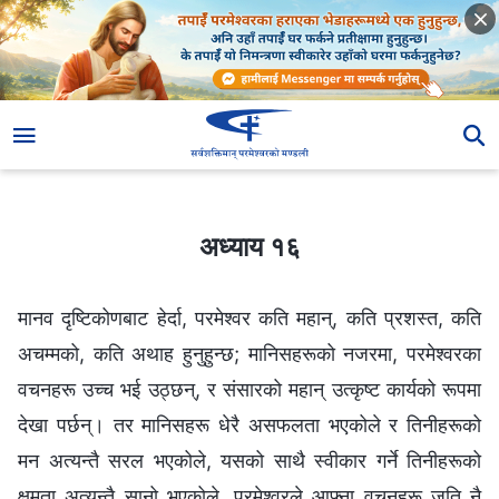
अध्याय १६
अध्याय १६
मानव दृष्टिकोणबाट हेर्दा, परमेश्‍वर कति महान्, कति प्रशस्त, कति
अचम्मको, कति अथाह हुनुहुन्छ; मानिसहरूको नजरमा, परमेश्‍वरका
वचनहरू उच्च भई उठ्छन्, र संसारको महान् उत्कृष्ट कार्यको रूपमा
देखा पर्छन्। तर मानिसहरू धेरै असफलता भएकोले र तिनीहरूको
मन अत्यन्तै सरल भएकोले, यसको साथै स्वीकार गर्ने तिनीहरूको
क्षमता अत्यन्तै सानो भएकोले, परमेश्‍वरले आफ्ना वचनहरू जति नै