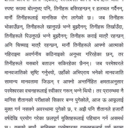
स्पष्ट रूपमा बोल्नुभए पनि, तिनीहरू बसिरहन्छन् र हलचल गर्दैनन्,
मानौं तिनीहरूलाई मानसिक रोग लागेको छ। जब तिनीहरू
भोकाउँछन्, तिनीहरूले खानुपर्छ भन्‍ने बुझ्दैनन्; तिनीहरू तिर्खाउँदा,
तिनीहरूले पिउनुपर्छ भन्‍ने बुझ्दैनन्; तिनीहरू कराई मात्रै रहन्छन्
अनि चिच्याइ मात्रै रहन्छन्, मानौं तिनीहरूले आफ्नो आत्माको
गहिराइमा अवर्णनीय कठिनाइको अनुभव गरिरहेका छन्, तर
तिनीहरूले यसबारे बताउन सकिरहेका छैनन्। जब परमेश्‍वरले
मानवजातिको सृष्टि गर्नुभयो, उहाँको अभिप्राय भनेको मानवजाति
सामान्य मानवतामा जिऊन् र आफ्नो अन्तर्निहित क्षमताअनुसार
परमेश्‍वरका वचनहरूलाई स्वीकार गरून् भन्‍ने थियो। तर प्रारम्भमा नै
मानिस शैतानको परीक्षाको सिकार बन्न पुगेकोले, आज ऊ आफूलाई
मुक्त गर्न नसक्ने अवस्थामा पुगेको छ, र अझै पनि शैतानले हजारौं
वर्षदेखि प्रयोग गरेका छलपूर्ण युक्तिहरूलाई पहिचान गर्न असमर्थ
छ। यसको साथै, मानिसमा परमेश्‍वरका वचनहरूलाई पूर्ण रूपमा