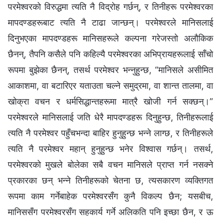
परमेश्‍वरको विरुद्धमा त्यति नै विद्रोह गर्छन्, र तिनीहरू परमेश्‍वरका
मापदण्डहरूबाट त्यति नै टाढा जान्छन्। परमेश्‍वरले मानिसलाई
दिनुभएका मापदण्डहरू मानिसहरूले कल्पना गरेजस्तो अलौकिक
छैनन्, तैपनि कसैले पनि कहिल्यै परमेश्वरका अभिप्रायहरूलाई साँचो
रूपमा बुझेका छैनन्, तसर्थ परमेश्‍वर भन्नुहुन्छ, “मानिसले असीमित
आकाशमा, वा बटारिएर यताउता चल्‍ने समुद्रमा, वा शान्त तालमा, वा
खोक्रा वचन र धर्मसिद्धान्तहरूमा मात्रै खोजी गर्न सक्छन्।”
परमेश्‍वरले मानिसलाई जति धेरै मापदण्डहरू दिनुहुन्छ, तिनीहरूलाई
त्यति नै परमेश्‍वर पहुँचभन्दा बाहिर हुनुहुन्छ भन्‍ने लाग्छ, र तिनीहरूले
त्यति नै परमेश्‍वर महान् हुनुहुन्छ भनेर विश्‍वास गर्छन्। तसर्थ,
परमेश्‍वरको मुखले बोलेका सबै वचन मानिसले प्राप्त गर्न नसक्ने
प्रकारका छन् भन्‍ने तिनीहरूको चेतना छ, त्यसकारण व्यक्तिगत
रूपमा काम गर्नेबाहेक परमेश्‍वरसँग कुनै विकल्प छैन; यसबीच,
मानिससँग परमेश्‍वरसँग सहकार्य गर्ने अलिकति पनि इच्छा छैन, र ऊ