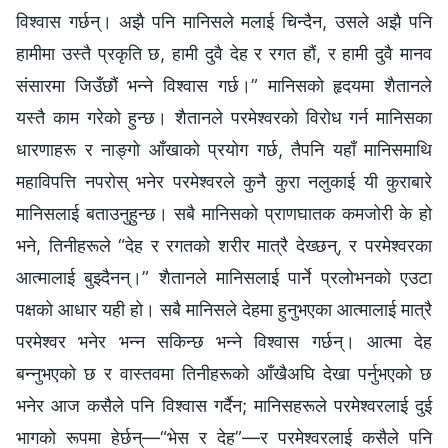
विश्‍वास गर्छन्। अझै पनि मानिसले मलाई चिन्दैन, उसले अझै पनि
हामीमा उस्तै प्रकृति छ, हामी दुवै देह र रगत हौं, र हामी दुवै मानव
संसारमा जिउँछौं भन्‍ने विश्‍वास गर्छ।” मानिसको हृदयमा शैतानले
यस्तै काम गरेको हुन्छ। शैतानले परमेश्‍वरको विरोध गर्न मानिसका
धारणाहरू र नाङ्गो आँखाको प्रयोग गर्छ, तैपनि यहाँ मानिसमाथि
महाविपत्ति नपरोस् भनेर परमेश्‍वरले कुनै कुरा नलुकाई यी कुराबारे
मानिसलाई बताउनुहुन्छ। सबै मानिसको प्राणघातक कमजोरी के हो
भने, तिनीहरूले “देह र रगतको शरीर मात्रै देख्छन्, र परमेश्‍वरका
आत्मालाई बुझ्दैनन्।” शैतानले मानिसलाई पार्ने प्रलोभनको एउटा
पक्षको आधार यही हो। सबै मानिसले देहमा हुनुभएका आत्मालाई मात्रै
परमेश्‍वर भनेर भन्न सकिन्छ भन्‍ने विश्‍वास गर्छन्। आत्मा देह
बन्नुभएको छ र वास्तवमा तिनीहरूको आँखैअघि देखा पर्नुभएको छ
भनेर आज कसैले पनि विश्‍वास गर्दैन; मानिसहरूले परमेश्‍वरलाई दुई
भागको रूपमा हेर्छन्—“भेस र देह”—र परमेश्‍वरलाई कसैले पनि