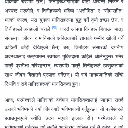
धोकाको चरणमा छन्। तिनीहरूअगाडिको बाटो अत्यन्तै निर्जन र
अस्पष्ट भएकोले, र तिनीहरूको भविष्य “असीमित” र “सीमारहीत”
भएको कारण, यस युगका मानिसहरूमा युद्ध गर्ने कुनै इच्छा छैन, र
[क]
तिनीहरूले हनहाओ चराले
जस्तै आफ्ना दिनहरू बिताउन मात्र
सक्छन्। जीवन र मानिसको अस्तित्वबारे ज्ञानको गम्भीर खोजी गर्ने
कहिल्यै कोही देखिएको छैन; बरु, तिनीहरू संसारको दयनीय
अवस्थालाई उल्ट्याउन स्वर्गका मुक्तिदाता कहिले ओर्लनुहुन्छ भनेर
मात्रै प्रतीक्षा गरिरहन्छन्, त्यसपछि मात्रै तिनीहरूले उत्सुकताको
साथ जीवन बिताउने प्रयास गर्नेछन्। यी सबै मानवजातिको साँचो
स्थिति र सबै मानिसहरूको मानसिकता हुन्।
आज, परमेश्‍वरले मानिसको वर्तमान मानसिकतालाई ध्यानमा राख्दै
उसको भविष्यको नयाँ जीवनबारे भविष्यवाणी गर्नुहुन्छ। यो परमेश्‍वरले
बताउनुभएको ज्योति उदय भएको झलक हो। परमेश्‍वरले जे
भविष्यवाणी गर्नुहुन्छ त्यो उहाँले आखिरमा हासिल गर्नु नै हुनेछ, र त्यो