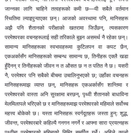
जान्नका लागि चाहिने तत्वहरूको कमी छ—यी सबैले वर्तमान
स्थितिमा ल्याइपुऱ्याएका छन्। आजको अवस्थामा पनि, मानिसहरू
अझै पनि शैतानको परीक्षाको खतरामा जिउँछन्, त्यसकारण
परमेश्‍वरका वचनहरूलाई सही तरिकाले बुझ्न असमर्थ नै रहेका छन्।
सामान्य मानिसहरूका स्वभावहरूमा कुटिलपन वा कपट छैन,
एकअर्कासँग मानिसहरूको सम्बन्ध सामान्य छ, तिनीहरू एक्लै खडा
हुँदैनन् र तिनीहरूको जीवन न त औसत छ न त पतित नै छ। यसरी
नै, परमेश्‍वर पनि सबैको बीचमा उचालिनुभएको छ; उहाँका वचनहरू
मानिसहरूमाझ व्याप्त छन्, मानिसहरू एकअर्कासँग शान्तिमा र
परमेश्‍वरको वास्ता अनि सुरक्षामा बस्छन्, पृथ्वी शैतानको बाधाविना
मेलमिलापले भरिएको छ र मानिसहरूमाझ परमेश्‍वरको महिमाले सर्वोच्च
महत्त्व बोकेको छ। यस्ता मानिसहरू स्वर्गदूतहरू जस्ता हुन्: शुद्ध,
जीवन्त, परमेश्‍वरबारे कहिल्यै गनगन नगर्ने र आफ्‍ना सारा प्रयत्‍नहरू
पृथ्वीमा परमेश्‍वरको महिमाको निम्ति समर्पित गर्ने। अहिले कालो