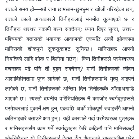
रातको समय हो—सबै जना छामछाम-छुमछुम र खोजी गरिरहेका छन्,
रातको कालो अन्धकारले तिनीहरूलाई भयभीत तुल्याएको छ र
तिनीहरू थरथर नकामी बस्न सक्दैनन्; ध्यान दिएर सुन्दा, उत्तर-
पश्चिमको बतासको भयानक आवाजको एकपछि अर्को झोक्कामा
मानिसको शोकपूर्ण सुकसुकाहट सुनिन्छ। मानिसहरू आफ्नो
नियतिको लागि शोक र बिलौना गर्छन्। किन तिनीहरूले परमेश्‍वरका
वचनहरू पढे पनि ती बुझ्न सक्दैनन्? मानौं तिनीहरूको जीवन
आशाविहीनतामा पुग्न लागेको छ, मानौं तिनीहरूमाथि मृत्यु आइपर्न
लागेको छ, मानौं तिनीहरूको अन्तिम दिन तिनीहरूकै आँखाअगाडि
आएको छ। त्यस्तो दयनीय परिस्थितिहरू नै कमजोर स्वर्गदूतहरूले
परमेश्‍वरलाई पुकार्ने क्षण हुन्, एकपछि अर्को शोकपूर्ण रुवाइसँगै आफ्नो
कठिनाइबारे बताउने क्षण हुन्। यही कारणले गर्दा परमेश्‍वरका पुत्रहरू
र मानिसहरूसँग काम गर्ने स्वर्गदूतहरू फेरि कहिल्यै पनि मानिसकहाँ
ओर्लनेछैनन्; यो तिनीहरूलाई देहमा हुँदा शैतानको चालबाजीमा परेर