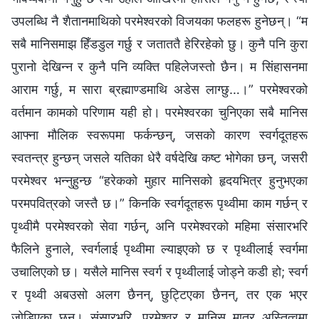
उपलब्धि नै शैतानमाथिको परमेश्‍वरको विजयका फलहरू हुनेछन्। “म
सबै मानिसमाझ हिँडडुल गर्छु र जताततै हेरिरहेको छु। कुनै पनि कुरा
पुरानो देखिन्न र कुनै पनि व्यक्ति पहिलेजस्तो छैन। म सिंहासनमा
आराम गर्छु, म सारा ब्रह्माण्डमाथि अडेस लाग्छु…।” परमेश्‍वरको
वर्तमान कामको परिणाम यही हो। परमेश्‍वरका चुनिएका सबै मानिस
आफ्ना मौलिक स्वरूपमा फर्कन्छन्, जसको कारण स्वर्गदूतहरू
स्वतन्त्र हुन्छन् जसले यतिका धेरै वर्षदेखि कष्ट भोगेका छन्, जसरी
परमेश्‍वर भन्‍नुहुन्छ “हरेकको मुहार मानिसको हृदयभित्र हुनुभएका
परमपवित्रको जस्तै छ।” किनकि स्वर्गदूतहरू पृथ्वीमा काम गर्छन् र
पृथ्वीमै परमेश्‍वरको सेवा गर्छन्, अनि परमेश्‍वरको महिमा संसारभरि
फैलिने हुनाले, स्वर्गलाई पृथ्वीमा ल्याइएको छ र पृथ्वीलाई स्वर्गमा
उचालिएको छ। यसैले मानिस स्वर्ग र पृथ्वीलाई जोड्ने कडी हो; स्वर्ग
र पृथ्वी अबउसो अलग छैनन्, छुट्टिएका छैनन्, तर एक भएर
जोडिएका छन्। संसारभरि, परमेश्‍वर र मानिस मात्र अस्तित्वमा