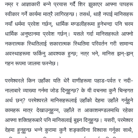
नम्र र आज्ञाकारी बन्ने प्रयास गर्दै शिर झुकाएर आफ्ना पापहरू
स्वीकार गर्ने कार्यमा मात्रै लागिरहन्छ। तसर्थ, थाहै नपाई मानिसहरू
नयाँ धर्ममा प्रवेश गर्छन्, धार्मिक मण्डलीहरूमा हुनेभन्दा पनि चरम
धार्मिक अनुष्ठानमा प्रवेश गर्छन्। यसले गर्दा मानिसहरूले आफ्नो
नकरात्मक स्थितिलाई सकारात्मक स्थितिमा परिवर्तन गरी सामान्य
अवस्थाहरूमा फर्किनु आवश्यक हुन्छ; नत्र भने, मानिस झन्-झन्
गहन रूपमा जालमा फस्नेछ।
परमेश्‍वरले किन उहाँका यति धेरै वाणीहरूमा पहाड-पर्वत र नदी-
नालाबारे व्याख्या गर्नमा जोड दिनुहुन्छ? के यी वचनमा कुनै चिन्हगत
अर्थ छन्? परमेश्‍वरले मानिसहरूलाई उहाँको देहमा उहाँले गर्नुहुने
कामहरू मात्र देखाउनुहुन्न, उहाँले त आकाशमण्डलमाथि रहेका
आफ्ना शक्तिहरूबारे पनि मानिसलाई बुझ्न दिनुहुन्छ। यसरी, परमेश्‍वर
देहमा हुनुहुन्छ भन्‍ने कुरामा कुनै शङ्काविना विश्‍वास गर्नुका साथै,