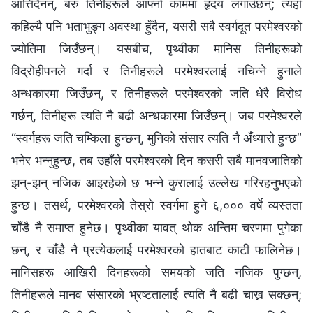
आत्तिँदैनन्, बरु तिनीहरूले आफ्नो काममा हृदय लगाउँछन्; त्यहाँ
कहिल्यै पनि भताभुङ्ग अवस्था हुँदैन, यसरी सबै स्वर्गदूत परमेश्‍वरको
ज्योतिमा जिउँछन्। यसबीच, पृथ्वीका मानिस तिनीहरूको
विद्रोहीपनले गर्दा र तिनीहरूले परमेश्‍वरलाई नचिन्ने हुनाले
अन्धकारमा जिउँछन्, र तिनीहरूले परमेश्‍वरको जति धेरै विरोध
गर्छन्, तिनीहरू त्यति नै बढी अन्धकारमा जिउँछन्। जब परमेश्‍वरले
“स्वर्गहरू जति चम्किला हुन्छन्, मुनिको संसार त्यति नै अँध्यारो हुन्छ”
भनेर भन्नुहुन्छ, तब उहाँले परमेश्‍वरको दिन कसरी सबै मानवजातिको
झन्-झन् नजिक आइरहेको छ भन्‍ने कुरालाई उल्लेख गरिरहनुभएको
हुन्छ। तसर्थ, परमेश्‍वरको तेस्रो स्वर्गमा हुने ६,००० वर्षे व्यस्तता
चाँडै नै समाप्त हुनेछ। पृथ्वीका यावत् थोक अन्तिम चरणमा पुगेका
छन्, र चाँडै नै प्रत्येकलाई परमेश्‍वरको हातबाट काटी फालिनेछ।
मानिसहरू आखिरी दिनहरूको समयको जति नजिक पुग्छन्,
तिनीहरूले मानव संसारको भ्रष्टतालाई त्यति नै बढी चाख्न सक्छन्;