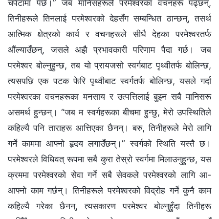
चपेटामा पर्छ।” जब मानिसहरूले परमेश्‍वरका वचनहरू पढ्छन्,
तिनीहरूले तिनलाई परमेश्‍वरको देहसँग सम्बन्धित ठान्छन्, तसर्थ
आत्मिक क्षेत्रको कार्य र वचनहरूले सीधै देहका परमेश्‍वरतर्फ
औंल्याउँछन्, जसले अझै प्रभावकारी परिणाम पैदा गर्छ। जब
परमेश्‍वर बोल्नुहुन्छ, तब यो प्रायजसो स्वर्गबाट पृथ्वीतर्फ बोलिन्छ,
त्यसपछि एक पटक फेरि पृथ्वीबाट स्वर्गतर्फ बोलिन्छ, यसले गर्दा
परमेश्‍वरका वचनहरूका मनसाय र उत्पत्तिलाई बुझ्न सबै मानिसरू
असमर्थ हुन्छन्। “जब म स्वर्गहरूका बीचमा हुन्छु, मेरो उपस्थितिले
कहिल्यै पनि ताराहरू आत्तिएका छैनन्। बरु, तिनीहरूले मेरो लागि
गर्ने काममा आफ्‍नो हृदय लगाउँछन्।” स्वर्गको स्थिति यस्तै छ।
परमेश्‍वरले विधिवत् रूपमा सबै कुरा तेस्रो स्वर्गमा मिलाउनुहुन्छ, यस
क्रममा परमेश्‍वरको सेवा गर्ने सबै सेवकले परमेश्‍वरको लागि आ-
आफ्नो काम गर्छन्। तिनीहरूले परमेश्‍वरको विद्रोह गर्ने कुनै काम
कहिल्यै गरेका छैनन्, त्यसकारण परमेश्‍वर बोल्नुहुँदा तिनीहरू