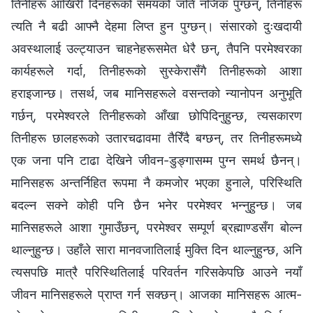
तिनीहरू आखिरी दिनहरूको समयको जति नजिक पुग्छन्, तिनीहरू
त्यति नै बढी आफ्नै देहमा लिप्त हुन पुग्छन्। संसारको दुःखदायी
अवस्थालाई उल्ट्याउन चाहनेहरूसमेत धेरै छन्, तैपनि परमेश्‍वरका
कार्यहरूले गर्दा, तिनीहरूको सुस्केरासँगै तिनीहरूको आशा
हराइजान्छ। तसर्थ, जब मानिसहरूले वसन्तको न्यानोपन अनुभूति
गर्छन्, परमेश्‍वरले तिनीहरूको आँखा छोपिदिनुहुन्छ, त्यसकारण
तिनीहरू छालहरूको उतारचढावमा तैरिँदै बग्छन्, तर तिनीहरूमध्ये
एक जना पनि टाढा देखिने जीवन-डुङ्गासम्म पुग्न समर्थ छैनन्।
मानिसहरू अन्तर्निहित रूपमा नै कमजोर भएका हुनाले, परिस्थिति
बदल्न सक्ने कोही पनि छैन भनेर परमेश्‍वर भन्नुहुन्छ। जब
मानिसहरूले आशा गुमाउँछन्, परमेश्‍वर सम्पूर्ण ब्रह्माण्डसँग बोल्न
थाल्नुहुन्छ। उहाँले सारा मानवजातिलाई मुक्ति दिन थाल्नुहुन्छ, अनि
त्यसपछि मात्रै परिस्थितिलाई परिवर्तन गरिसकेपछि आउने नयाँ
जीवन मानिसहरूले प्राप्त गर्न सक्छन्। आजका मानिसहरू आत्म-