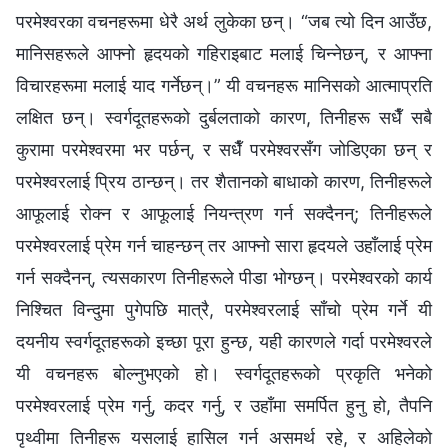
परमेश्‍वरका वचनहरूमा धेरै अर्थ लुकेका छन्। “जब त्यो दिन आउँछ,
मानिसहरूले आफ्नो हृदयको गहिराइबाट मलाई चिन्‍नेछन्, र आफ्‍ना
विचारहरूमा मलाई याद गर्नेछन्।” यी वचनहरू मानिसको आत्माप्रति
लक्षित छन्। स्वर्गदूतहरूको दुर्बलताको कारण, तिनीहरू सधैँ सबै
कुरामा परमेश्‍वरमा भर पर्छन्, र सधैँ परमेश्‍वरसँग जोडिएका छन् र
परमेश्‍वरलाई प्रिय ठान्छन्। तर शैतानको बाधाको कारण, तिनीहरूले
आफूलाई रोक्न र आफूलाई नियन्त्रण गर्न सक्दैनन्; तिनीहरूले
परमेश्‍वरलाई प्रेम गर्न चाहन्छन् तर आफ्‍नो सारा हृदयले उहाँलाई प्रेम
गर्न सक्दैनन्, त्यसकारण तिनीहरूले पीडा भोग्छन्। परमेश्‍वरको कार्य
निश्चित विन्दुमा पुगेपछि मात्रै, परमेश्‍वरलाई साँचो प्रेम गर्ने यी
दयनीय स्वर्गदूतहरूको इच्छा पूरा हुन्छ, यही कारणले गर्दा परमेश्‍वरले
यी वचनहरू बोल्नुभएको हो। स्वर्गदूतहरूको प्रकृति भनेको
परमेश्‍वरलाई प्रेम गर्नु, कदर गर्नु, र उहाँमा समर्पित हुनु हो, तैपनि
पृथ्वीमा तिनीहरू यसलाई हासिल गर्न असमर्थ रहे, र अहिलेको