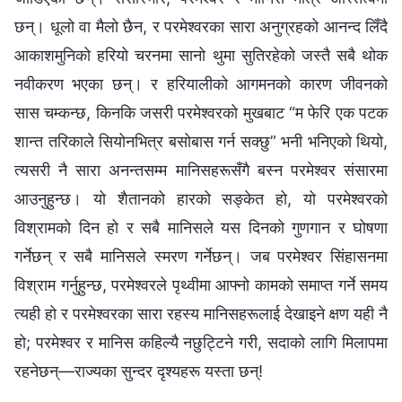
छन्। धूलो वा मैलो छैन, र परमेश्‍वरका सारा अनुग्रहको आनन्द लिँदै
आकाशमुनिको हरियो चरनमा सानो थुमा सुतिरहेको जस्तै सबै थोक
नवीकरण भएका छन्। र हरियालीको आगमनको कारण जीवनको
सास चम्कन्छ, किनकि जसरी परमेश्‍वरको मुखबाट “म फेरि एक पटक
शान्त तरिकाले सियोनभित्र बसोबास गर्न सक्छु” भनी भनिएको थियो,
त्यसरी नै सारा अनन्तसम्म मानिसहरूसँगै बस्‍न परमेश्‍वर संसारमा
आउनुहुन्छ। यो शैतानको हारको सङ्‍केत हो, यो परमेश्‍वरको
विश्रामको दिन हो र सबै मानिसले यस दिनको गुणगान र घोषणा
गर्नेछन् र सबै मानिसले स्मरण गर्नेछन्। जब परमेश्‍वर सिंहासनमा
विश्राम गर्नुहुन्छ, परमेश्‍वरले पृथ्वीमा आफ्नो कामको समाप्त गर्ने समय
त्यही हो र परमेश्‍वरका सारा रहस्य मानिसहरूलाई देखाइने क्षण यही नै
हो; परमेश्‍वर र मानिस कहिल्यै नछुट्टिने गरी, सदाको लागि मिलापमा
रहनेछन्—राज्यका सुन्दर दृश्यहरू यस्ता छन्!