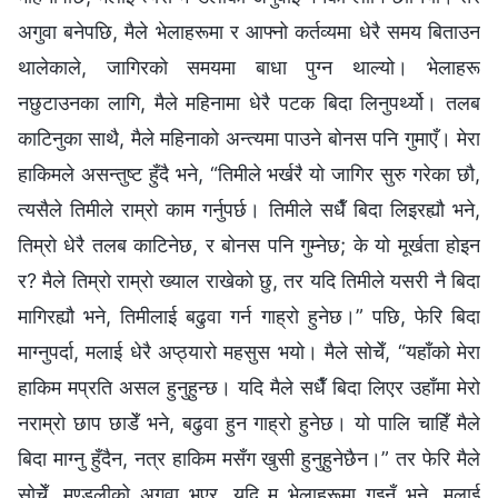
अगुवा बनेपछि, मैले भेलाहरूमा र आफ्नो कर्तव्यमा धेरै समय बिताउन
थालेकाले, जागिरको समयमा बाधा पुग्न थाल्यो। भेलाहरू
नछुटाउनका लागि, मैले महिनामा धेरै पटक बिदा लिनुपर्थ्यो। तलब
काटिनुका साथै, मैले महिनाको अन्त्यमा पाउने बोनस पनि गुमाएँ। मेरा
हाकिमले असन्तुष्ट हुँदै भने, “तिमीले भर्खरै यो जागिर सुरु गरेका छौ,
त्यसैले तिमीले राम्रो काम गर्नुपर्छ। तिमीले सधैँ बिदा लिइरह्यौ भने,
तिम्रो धेरै तलब काटिनेछ, र बोनस पनि गुम्नेछ; के यो मूर्खता होइन
र? मैले तिम्रो राम्रो ख्याल राखेको छु, तर यदि तिमीले यसरी नै बिदा
मागिरह्यौ भने, तिमीलाई बढुवा गर्न गाह्रो हुनेछ।” पछि, फेरि बिदा
माग्नुपर्दा, मलाई धेरै अप्ठ्यारो महसुस भयो। मैले सोचेँ, “यहाँको मेरा
हाकिम मप्रति असल हुनुहुन्छ। यदि मैले सधैँ बिदा लिएर उहाँमा मेरो
नराम्रो छाप छाडेँ भने, बढुवा हुन गाह्रो हुनेछ। यो पालि चाहिँ मैले
बिदा माग्नु हुँदैन, नत्र हाकिम मसँग खुसी हुनुहुनेछैन।” तर फेरि मैले
सोचेँ, मण्डलीको अगुवा भएर, यदि म भेलाहरूमा गइनँ भने, मलाई