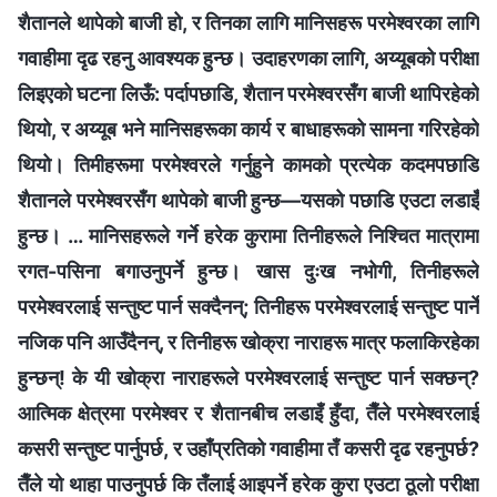
शैतानले थापेको बाजी हो, र तिनका लागि मानिसहरू परमेश्‍वरका लागि
गवाहीमा दृढ रहनु आवश्यक हुन्छ। उदाहरणका लागि, अय्यूबको परीक्षा
लिइएको घटना लिऊँ: पर्दापछाडि, शैतान परमेश्‍वरसँग बाजी थापिरहेको
थियो, र अय्यूब भने मानिसहरूका कार्य र बाधाहरूको सामना गरिरहेको
थियो। तिमीहरूमा परमेश्‍वरले गर्नुहुने कामको प्रत्येक कदमपछाडि
शैतानले परमेश्‍वरसँग थापेको बाजी हुन्छ—यसको पछाडि एउटा लडाइँ
हुन्छ। … मानिसहरूले गर्ने हरेक कुरामा तिनीहरूले निश्चित मात्रामा
रगत-पसिना बगाउनुपर्ने हुन्छ। खास दुःख नभोगी, तिनीहरूले
परमेश्‍वरलाई सन्तुष्ट पार्न सक्दैनन्; तिनीहरू परमेश्‍वरलाई सन्तुष्ट पार्ने
नजिक पनि आउँदैनन्, र तिनीहरू खोक्रा नाराहरू मात्र फलाकिरहेका
हुन्छन्! के यी खोक्रा नाराहरूले परमेश्‍वरलाई सन्तुष्ट पार्न सक्छन्?
आत्मिक क्षेत्रमा परमेश्‍वर र शैतानबीच लडाइँ हुँदा, तैँले परमेश्‍वरलाई
कसरी सन्तुष्ट पार्नुपर्छ, र उहाँप्रतिको गवाहीमा तँ कसरी दृढ रहनुपर्छ?
तैँले यो थाहा पाउनुपर्छ कि तँलाई आइपर्ने हरेक कुरा एउटा ठूलो परीक्षा