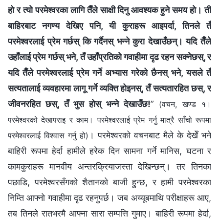
हो र त्यो परमेश्‍वरका लागि तैँले साक्षी दिनु आवश्यक हुने समय हो। ती
बाहिरबाट नगण्य देखिए पनि, यी कुराहरू आइपर्दा, तिनले तँ
परमेश्‍वरलाई प्रेम गर्छस् कि गर्दैनस् भन्‍ने कुरा देखाउँछन्। यदि तैँले
उहाँलाई प्रेम गर्छस् भने, तँ उहाँप्रतिको गवाहीमा दृढ रहन सक्नेछस्, र
यदि तैँले परमेश्‍वरलाई प्रेम गर्ने अभ्यास गरेको छैनस् भने, यसले तँ
सत्यतालाई व्यवहारमा लागू गर्ने व्यक्ति होइनस्, तँ सत्यतारहित छस्, र
जीवनरहित छस्, तँ भुस होस् भन्‍ने देखाउँछ!
”
(वचन, खण्ड १।
परमेश्‍वरको देखापराइ र काम। परमेश्‍वरलाई प्रेम गर्नु मात्रै साँचो रूपमा
। परमेश्‍वरको वचनबाट मैले के देखेँ भने
परमेश्‍वरलाई विश्‍वास गर्नु हो)
बाहिरी रूपमा हेर्दा हामीले हरेक दिन सामना गर्ने मानिस, घटना र
कामकुराहरू मानवीय अन्तरक्रियाजस्ता देखिन्छन्। तर तिनका
पछाडि, परमेश्‍वरसँगको शैतानको बाजी हुन्छ, र हामी परमेश्‍वरका
निम्ति आफ्नो गवाहीमा दृढ रहनुपर्छ। जब अय्यूबमाथि परीक्षाहरू आए,
तब तिनले रातभरमै आफ्ना सारा सम्पत्ति गुमाए। बाहिरी रूपमा हेर्दा,