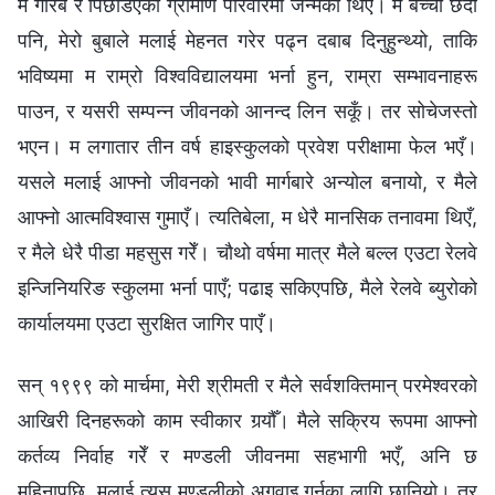
म गरिब र पिछडिएको ग्रामीण परिवारमा जन्मेको थिएँ। म बच्चा छँदा
पनि, मेरो बुबाले मलाई मेहनत गरेर पढ्न दबाब दिनुहुन्थ्यो, ताकि
भविष्यमा म राम्रो विश्वविद्यालयमा भर्ना हुन, राम्रा सम्भावनाहरू
पाउन, र यसरी सम्पन्न जीवनको आनन्द लिन सकूँ। तर सोचेजस्तो
भएन। म लगातार तीन वर्ष हाइस्कुलको प्रवेश परीक्षामा फेल भएँ।
यसले मलाई आफ्नो जीवनको भावी मार्गबारे अन्योल बनायो, र मैले
आफ्नो आत्मविश्वास गुमाएँ। त्यतिबेला, म धेरै मानसिक तनावमा थिएँ,
र मैले धेरै पीडा महसुस गरेँ। चौथो वर्षमा मात्र मैले बल्ल एउटा रेलवे
इन्जिनियरिङ स्कुलमा भर्ना पाएँ; पढाइ सकिएपछि, मैले रेलवे ब्युरोको
कार्यालयमा एउटा सुरक्षित जागिर पाएँ।
सन् १९९९ को मार्चमा, मेरी श्रीमती र मैले सर्वशक्तिमान्‌ परमेश्‍वरको
आखिरी दिनहरूको काम स्वीकार गर्‍यौँ। मैले सक्रिय रूपमा आफ्नो
कर्तव्य निर्वाह गरेँ र मण्डली जीवनमा सहभागी भएँ, अनि छ
महिनापछि, मलाई त्यस मण्डलीको अगुवाइ गर्नका लागि छानियो। तर