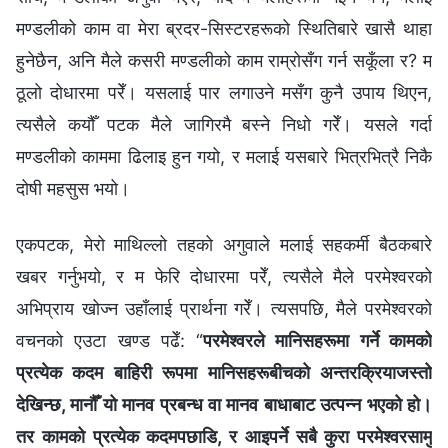
मण्डलीको काम वा मेरा ब्रदर-सिस्टरहरूको स्थितिबारे खासै थाहा
हुनेछैन, अनि मैले कसरी मण्डलीको काम राम्रोसँग गर्न सकूँला र? म
ठूलो दोधारमा परेँ। यसलाई पार लगाउने मसँग कुनै उपाय थिएन,
त्यसैले कयौँ पटक मैले जागिरमै बस्ने निधो गरेँ। यसले गर्दा
मण्डलीको काममा ढिलाइ हुन गयो, र मलाई यसबारे भित्रभित्रै निकै
दोषी महसुस भयो।
एकपटक, मेरो माथिल्लो तहको अगुवाले मलाई सहकर्मी बैठकबारे
खबर गर्नुभयो, र म फेरि दोधारमा परेँ, त्यसैले मैले परमेश्‍वरको
अभिप्राय खोज्न उहाँलाई प्रार्थना गरेँ। त्यसपछि, मैले परमेश्‍वरको
वचनको एउटा खण्ड पढेँ: “
परमेश्‍वरले मानिसहरूमा गर्ने कामको
प्रत्येक कदम बाहिरी रूपमा मानिसहरूबीचको अन्तरक्रियाजस्तो
देखिन्छ, मानौँ यो मानव प्रबन्ध वा मानव बाधाबाट उत्पन्न भएको हो।
तर कामको प्रत्येक कदमपछाडि, र आइपर्ने सबै कुरा परमेश्‍वरसामु