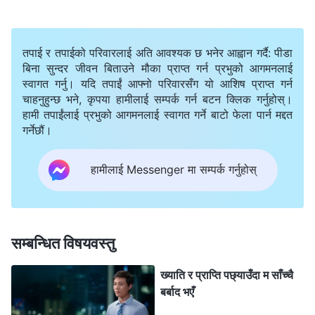
प्रार्थना गरेँ। पछि, मैले मेरा हाकिमसँग बिदा माग्ने हिम्मत जुटाएँ र
सहकर्मी बैठकमा सहभागी भएँ।
तपाई र तपाईको परिवारलाई अति आवश्यक छ भनेर आह्वान गर्दै: पीडा
बिना सुन्दर जीवन बिताउने मौका प्राप्त गर्न प्रभुको आगमनलाई
मण्डलीको काम झन्-झन् व्यस्त हुँदै जाँदा, धेरै कुरा तुरुन्तै व्यवस्था
स्वागत गर्नु। यदि तपाईं आफ्नो परिवारसँग यो आशिष प्राप्त गर्न
गर्नुपर्ने र कार्यान्वयन गर्नुपर्ने भयो। यदि मैले आफ्नो कर्तव्य राम्ररी
चाहनुहुन्छ भने, कृपया हामीलाई सम्पर्क गर्न बटन क्लिक गर्नुहोस्।
हामी तपाईंलाई प्रभुको आगमनलाई स्वागत गर्ने बाटो फेला पार्न मद्दत
निर्वाह गर्ने हो भने, मैले अझ धेरै बिदा लिनुपर्ने हुन्थ्यो। त्यस अवधिमा,
गर्नेछौं।
मैले धेरै सास्ती खपेँ, र धेरै पटक यसमाथि विजय पाउन सकिनँ,
जसको फलस्वरूप मण्डलीको काममा असर पर्‍यो। कहिलेकाहीँ म
हामीलाई Messenger मा सम्पर्क गर्नुहोस्
सोच्थेँ, मैले आफ्नो जागिर नै छोडिदिनुपर्छ, ताकि मबाट मण्डलीको
काममा ढिला नहोस्, तर त्यसो गरेमा मसँग सम्पन्न जीवन बिताउने
कुनै बाटो हुनेछैन भन्ने चिन्ता लाग्थ्यो। यो यति राम्रो जागिर थियो
सम्बन्धित विषयवस्तु
कि ममस यसलाई छोड्ने इच्छा थिएन, र मेरो हृदयमा निरन्तर
ख्याति र प्राप्ति पछ्याउँदा म साँच्चै
तानातान चलिरहेको थियो। घर पुगेपछि, मैले श्रीमतीलाई म जागिर
बर्बाद भएँ
छोड्न चाहन्छु भनेँ, र मैले आफ्ना सोचहरू बताएँ। मैले भनेँ, “मलाई