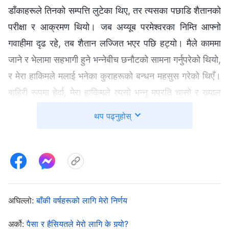
डाँकाहरूले तिनको सम्पत्ति लुटेका थिए, तर त्यसका पछाडि शैतानको
परीक्षा र आक्रमण थियो। जब अय्यूब परमेश्‍वरका निम्ति आफ्नो
गवाहीमा दृढ रहे, तब शैतान लज्जित भएर पछि हट्यो। मैले काममा
जाने र भेलामा सहभागी हुने भन्नेबीच छनौटको सामना गर्नुपरेको थियो,
र मेरा हाकिमले मलाई भनेका कुराहरूको बन्धन महसुस गरेको थिएँ।
बाहिरी रूपमा हेर्दा, मेरा हाकिमले त्यसो भन्नु मप्रति चासो र ख्याल
राखेको—मलाई बढुवा गर्न चाहेको जस्तो देखिन्थ्यो। तर वास्तवमा,
थप पढ्नुहोस्
यसका पछाडि शैतानको बाधा थियो। शैतानले मलाई जागिर खान र
पैसा कमाउन मात्र तल्लीन हुने कुरामा लोभ्याउन ख्याति र प्राप्तिको
प्रयोग गरिरहेको थियो। यसो गर्नुको उद्देश्य परमेश्‍वरसँगको मेरो
सामान्य सम्बन्धलाई नष्ट गर्नु, र मलाई परमेश्‍वरबाट टाढा राख्नु थियो,
ताकि मसँग भेला हुन वा मेरो कर्तव्य निर्वाह गर्न समय नै नहोस्।
अघिल्लो:
बाँकी वर्षहरूको लागि मेरो निर्णय
यसका पछाडि शैतानको दुष्ट अभिप्राय थियो। यो कुरा सोचेर, मैले
शैतानको षडयन्त्रलाई कहिल्यै सफल हुन दिनेछैनँ भनी परमेश्‍वरलाई
अर्को:
पैसा र हैसियतले मेरो लागि के गर्‍यो?