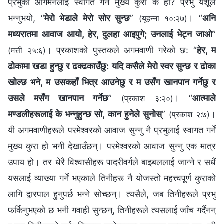
प्रभुको आगमनलाई स्वागत गर्ने मुख्य कुरा के हो? प्रभु येशूले
भन्नुभयो, “
मेरो भेडाले मेरो सोर सुन्छ
”
। “
अनि
(यूहन्‍ना १०:२७)
मध्यरातमा आवाज आयो, हेर, दुलहा आइपुगे; उनलाई भेट्न जाओ
”
। प्रकाशको पुस्तकले अगमवाणी गरेको छ: “
हेर, म
(मत्ती २५:६)
ढोकामा खडा हुन्छु र ढक्‍ढकाउँछु: यदि कसैले मेरो स्वर सुन्‍छ र ढोका
खोल्‍छ भने, म उसकहाँ भित्र आउनेछु र म उसँग खानपान गर्नेछु र
उसले मसँग खानपान गर्नेछ
”
। “
आत्माले
(प्रकाश ३:२०)
मण्डलीहरूलाई के भन्‍नुहुन्छ सो, कान हुनेले सुनोस्
”
।
(प्रकाश २:७)
यी अगमवाणीहरूले परमेश्‍वरको आवाज सुन्‍नु नै प्रभुलाई स्वागत गर्ने
मुख्य कुरा हो भनी देखाउँछन्। परमेश्‍वरको आवाज सुन्‍नु एक मात्र
उपाय हो। तर धेरै विश्‍वासीहरू पादरीवर्गले बाइबललाई जान्‍ने र सधैं
यसलाई व्याख्या गर्ने भएकाले तिनीहरू नै योजस्तो महत्त्वपूर्ण कुराको
लागि द्वारपाल हुनुपर्छ भन्‍ने सोच्छन्। त्यसैले, जब तिनीहरूले प्रभु
फर्किनुभएको छ भनी गवाही सुन्छन्, तिनीहरूले त्यसलाई जाँच गर्दैनन्