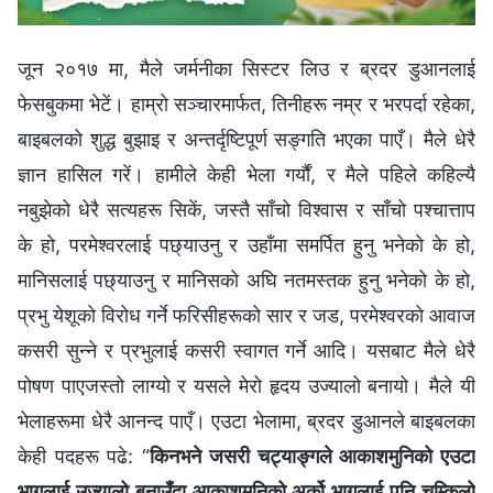
जून २०१७ मा, मैले जर्मनीका सिस्टर लिउ र ब्रदर डुआनलाई
फेसबुकमा भेटें। हाम्रो सञ्‍चारमार्फत, तिनीहरू नम्र र भरपर्दा रहेका,
बाइबलको शुद्ध बुझाइ र अन्तर्दृष्टिपूर्ण सङ्गति भएका पाएँ। मैले धेरै
ज्ञान हासिल गरें। हामीले केही भेला गर्यौं, र मैले पहिले कहिल्यै
नबुझेको धेरै सत्यहरू सिकें, जस्तै साँचो विश्‍वास र साँचो पश्‍चात्ताप
के हो, परमेश्‍वरलाई पछ्याउनु र उहाँमा समर्पित हुनु भनेको के हो,
मानिसलाई पछ्याउनु र मानिसको अघि नतमस्तक हुनु भनेको के हो,
प्रभु येशूको विरोध गर्ने फरिसीहरूको सार र जड, परमेश्‍वरको आवाज
कसरी सुन्‍ने र प्रभुलाई कसरी स्वागत गर्ने आदि। यसबाट मैले धेरै
पोषण पाएजस्तो लाग्यो र यसले मेरो हृदय उज्यालो बनायो। मैले यी
भेलाहरूमा धेरै आनन्द पाएँ। एउटा भेलामा, ब्रदर डुआनले बाइबलका
केही पदहरू पढे: “
किनभने जसरी चट्याङ्गले आकाशमुनिको एउटा
भागलाई उज्यालो बनाउँदा आकाशमुनिको अर्को भागलाई पनि चम्किलो