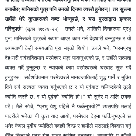
बनाउँछ; मानिसको पुत्र पनि उनको दिनमा त्यस्तै हुनेछन्। तर सुरूमा
उहाँले धेरै कुराहरूको कष्ट भोग्‍नुपर्छ, र यस पुस्ताद्वारा इन्कार
गरिनुपर्छ
”
। उनले भने, आखिरी दिनहरूमा प्रभु
(लूका १७:२४-२५)
पुन: मानिसको पुत्रको रूपमा आएर काम गर्न देहधारी बन्‍नुहुन्छ र यो
अगमवाणी केही समयअघि पूरा भएको थियो। उनले भने, “परमप्रभु
देहधारी सर्वशक्तिमान परमेश्‍वर भएर फर्कनुभएको छ, र उहाँले सत्यता
व्यक्त गर्दै हुनुहुन्छ र न्यायको काम परमेश्‍वरको घरबाट सुरु गर्दै
हुनुहुन्छ। सर्वशक्तिमान परमेश्‍वरले मानवजातिलाई शुद्ध पार्ने र मुक्ति
दिने सबै सत्यता व्यक्त गर्नुभएको छ र यो पूर्वबाट चम्किरहेको ठूलो
ज्योति जस्तै छ, र यो पूर्वको ‘ज्योति’ हो।” यो सुनेर म अलि छक्‍क
परें। मैले सोचें, “प्रभु येशू पहिले नै फर्कनुभयो?” त्यसपछि मलाई
पादरीले भनेका यी कुरा याद आयो, परमेश्‍वर देहमा फर्किनुभएको छ
भनेर केवल पूर्वीय ज्योतिले गवाही दिन्छ र हामीले यसलाई विश्‍वास गर्नु
हुँदैन किनभने प्रभु येशू मात्र ख्रीष्ट हुनुहुन्छ। त्यसपछि म साँच्‍चै