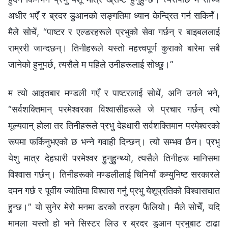
अधीर भएँ र ब्रदर डुआनको सङ्गतिमा ध्यान केन्द्रित गर्न सकिनँ।
मैले सोचें, “पाष्टर र एल्डरहरूले प्रभुको सेवा गर्छन् र बाइबललाई
राम्ररी जान्दछन्। तिनीहरूले यस्तो महत्त्वपूर्ण कुराको बारेमा सबै
जानेको हुनुपर्छ, त्यसैले म पहिले उनीहरूलाई सोध्छु।”
म त्यो आइतबार मण्डली गएँ र पाष्टरलाई सोधें, अनि उनले भने,
“सर्वशक्तिमान् परमेश्‍वरका विश्‍वासीहरूले जे प्रचार गर्छन् त्यो
मूल्यवान् होला तर तिनीहरूले प्रभु देहधारी सर्वशक्तिमान परमेश्‍वरको
रूपमा फर्किनुभएको छ भन्‍ने गवाही दिन्छन्। त्यो सम्भव छैन। प्रभु
येशु मात्र देहधारी परमेश्‍वर हुनुहुन्थ्यो, त्यसैले तिनीहरू मानिसमा
विश्‍वास गर्छन्। तिनीहरूको मण्डलीलाई चिनियाँ कम्युनिष्ट सरकारले
दमन गर्छ र पूर्वीय ज्योतिमा विश्‍वास गर्नु प्रभु येशूप्रतिको विश्‍वासघात
हुन्छ।” यो सुनेर मेरो मनमा डरको तरङ्ग फैलियो। मैले सोचेँ, यदि
मामला यस्तो हो भने सिस्टर लिउ र ब्रदर डुआन प्रभुबाट टाढा