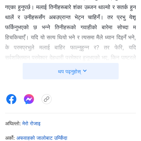
गएका हुनुपर्छ। मलाई तिनीहरूबारे शंका उब्जन थाल्यो र सतर्क हुन
थालें र उनीहरूसँग अबउप्रान्त भेट्न चाहिनँ। तर प्रभु येशू
फर्किनुभएको छ भन्‍ने तिनीहरूको गवाहीको बारेमा सोच्दा म
हिचकिचाएँ। यदि यो सत्य थियो भने र त्यसमा मैले ध्यान दिइनँ भने,
के परमप्रभुले मलाई बाहिर फाल्नुहुन्‍न र? तर फेरि, यदि
सर्वशक्तिमान परमेश्‍वर देहधारी परमेश्‍वर हुनुभएको भए, किन पाष्टरले
यसलाई स्वीकार गर्दैनन्, किन तिनीहरूले एउटा व्यक्तिमा विश्‍वास
थप पढ्नुहोस्
गर्छन् भनेर भन्छन्? मैले सोचें, पाष्टरले बाइबलको बारेमा जान्दछन् र
म भन्दा बढी बुझेका छन् त्यसैले बहकिनबाट बच्न म यी कुराबाट टाढा
बस्‍नुपर्छ। तर घर पुगेपछि मैले साँच्‍चै बेचैन र अहसज महसुस गरें। म
दु:खी थिएँ र मलाई उदास महसुस भयो। मैले प्रभुलाई प्रार्थना गरें:
“हे प्रभु, मैले आज पाष्टरको कुरा सुनें र अब मैले सिस्टर लिउ र
अघिल्लो:
मेरो रोजाइ
ब्रदर डुआनलाई शंका गर्न थालेको छु। मलाई अब पूर्वीय ज्योतिको
बारेमा जाँचेर हेर्न डर लाग्छ। हे प्रभु, म तपाईंको पुनरागमनको लागि
अर्को:
अफवाहको जालोबाट उम्किँदा