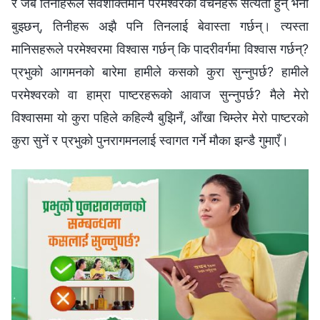
र जब तिनीहरूले सर्वशक्तिमान परमेश्‍वरका वचनहरू सत्यता हुन् भनी
बुझ्छन्, तिनीहरू अझै पनि तिनलाई बेवास्ता गर्छन्। त्यस्ता
मानिसहरूले परमेश्‍वरमा विश्‍वास गर्छन् कि पादरीवर्गमा विश्‍वास गर्छन्?
प्रभुको आगमनको बारेमा हामीले कसको कुरा सुन्‍नुपर्छ? हामीले
परमेश्‍वरको वा हाम्रा पाष्टरहरूको आवाज सुन्‍नुपर्छ? मैले मेरो
विश्‍वासमा यो कुरा पहिले कहिल्यै बुझिनँ, आँखा चिम्लेर मेरो पाष्टरको
कुरा सुनें र प्रभुको पुनरागमनलाई स्वागत गर्ने मौका झन्डै गुमाएँ।