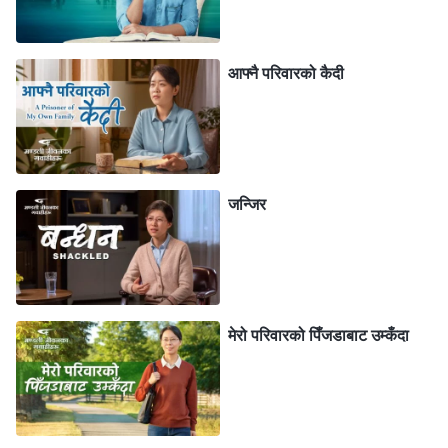
त प्रभुको इच्छा होइन। हरेक भेलामा म सर्वशक्तिमान परमेश्‍वरका
मण्डलीका सदस्यहरूसँग-सँगै थिएँ, तिनीहरूको सङ्गति अन्तर्दृष्टिपूर्ण
आफ्‍नै परिवारको कैदी
र बाइबलअनुरूप थियो र परमेश्‍वरको इच्छाको बारेमा तिनीहरूले
व्याख्या स्पष्ट थियो। मैले थोरै भेलाहरूबाट नै पहिले कहिल्यै थाहा
नपाएका धेरै सत्यता बुझेको थिएँ अनि मलाई परमेश्‍वरसँग नजिक
भएको र मेरो विश्‍वास बढेको महसुस भयो। यो स्पष्ट रूपमा
जन्जिर
परमेश्‍वरबाट आएको थियो र पवित्र आत्माको काम थियो। तर मैले
मण्डलीमा पवित्र आत्माको काम वा सत्यताको पोषण छ कि छैन भनी
हेरिनँ। मैले पाष्टरलाई बाइबलको राम्रो ज्ञान छ भन्‍ने मात्रै सोचें
त्यसैले प्रभु फर्कनुभएको छैन भन्‍ने कुरामा उनको विश्‍वास गरें।
सर्वशक्तिमान परमेश्‍वरको मण्डलीमा सत्यता र पवित्र आत्माको काम
मेरो परिवारको पिँजडाबाट उम्‍कँदा
रहेकोमा म विश्‍वस्त थिएँ तर मैले अझै त्यसमा जाँचबुझ गरिनँ। के त्यो
पाष्टरमाथिको विश्‍वास थिएन र? त्यो कसरी परमेश्‍वरमा विश्‍वास गर्नु
वा उहाँलाई पछ्याउनु थियो र? प्रभु येशू कहिले देखा पर्नुभयो र काम