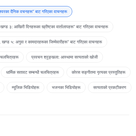
दण्डबाट निकै नै चुक्‍ने भए तापनि, र मानिसको अभिव्यक्ति विभिन्‍न नियमहरूले
 उसले जे गर्नु आवश्यक छ त्यो गर्नैपर्छ। मानिसले आफ्‍नो कर्तव्यलाई पूरा गर्नको
ेश्‍वरका दैनिक वचनहरू” बाट गरिएका वाचनहरू
 बाँकी राख्‍नु हुँदैन।
खण्ड ३: आखिरी दिनहरूका ख्रीष्टका वार्तालापहरू” बाट गरिएका वाचनहरू
 खण्ड ५: अगुवा र कामदारहरूका जिम्‍मेवारीहरू” बाट गरिएका वाचनहरू
 चलचित्रहरू
प्रवचन श्रृङ्खला: आस्थामा सत्यताको खोजी
धार्मिक सतावट सम्‍बन्धी चलचित्रहरू
कोरस सङ्गीतमा नृत्यका प्रस्तुतिहरू
म्यूजिक भिडियोहरू
भजनका भिडियोहरू
सत्यताको प्रकटीकरण