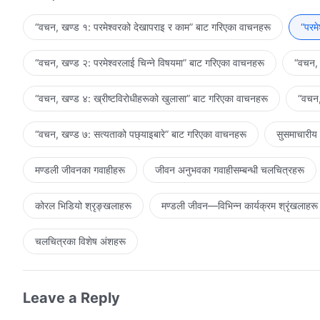
यही हो। मानिसको अभिव्यक्ति परमेश्‍वरले जे व्यक्त गर्नुहुन्छ त्यसको माप
बाँधिने भए तापनि, मानिसले आफूले पूरा गर्नुपर्ने कर्तव्यलाई पूरा गर्नैपर्छ र
“वचन, खण्ड १: परमेश्‍वरको देखापराइ र काम” बाट गरिएका वाचनहरू
“परम
लागि मानवीय रूपमा सम्‍भव भएको सबै कुराहरू गर्नुपर्छ, र उसले कुनै कुरा पनि
“वचन, खण्ड २: परमेश्‍वरलाई चिन्‍ने विषयमा” बाट गरिएका वाचनहरू
“वचन, 
“वचन, खण्ड ४: ख्रीष्टविरोधीहरूको खुलासा” बाट गरिएका वाचनहरू
“वचन,
“वचन, खण्ड ७: सत्यताको पछ्याइबारे” बाट गरिएका वाचनहरू
सुसमाचारीय
मण्डली जीवनका गवाहीहरू
जीवन अनुभवका गवाहीसम्‍बन्धी चलचित्रहरू
कोरल भिडियो श्रृङ्खलाहरू
मण्डली जीवन—विभिन्‍न कार्यक्रम श्रृंखलाहरू
चलचित्रका विशेष अंशहरू
Leave a Reply