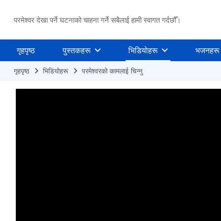
परमेश्वर देखा पर्ने घटनाको चाहना गर्ने सबैलाई हामी स्वागत गर्दछौँ।
गृहपृष्ठ
पुस्तकहरू
भिडियोहरू
भजनहरू
गृहपृष्ठ
भिडियोहरू
परमेश्‍वरको कामलाई चिन्‍नु