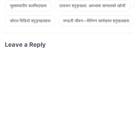
सुसमाचारीय चलचित्रहरू
प्रवचन श्रृङ्खला: आस्थामा सत्यताको खोजी
कोरल भिडियो श्रृङ्खलाहरू
मण्डली जीवन—विभिन्‍न कार्यक्रम श्रृंखलाहरू
Leave a Reply