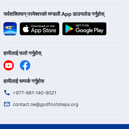
सर्वशक्तिमान्‌ परमेश्‍वरको मण्डली App डाउनलोड गर्नुहोस्
हामीलाई फलो गर्नुहोस्
हामीलाई सम्पर्क गर्नुहोस
+977-981-140-9021
contact.ne@godfootsteps.org