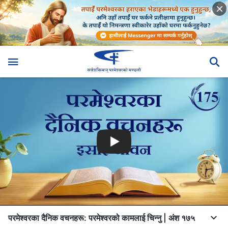
परमेश्‍वरका दैनिक वचनहरू: परमेश्‍वरको कामलाई चिन्‍नु | अंश १७५