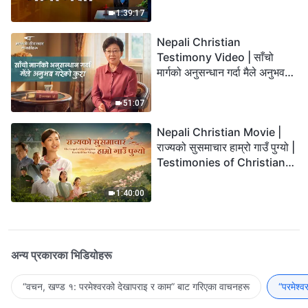
1:39:17
Nepali Christian
Testimony Video | साँचो
मार्गको अनुसन्धान गर्दा मैले अनुभव
गरेको कुरा
51:07
Nepali Christian Movie |
राज्यको सुसमाचार हाम्रो गाउँ पुग्यो |
Testimonies of Christians
Welcoming the Lord's
Return
1:40:00
अन्य प्रकारका भिडियोहरू
“वचन, खण्ड १: परमेश्‍वरको देखापराइ र काम” बाट गरिएका वाचनहरू
“परमेश्