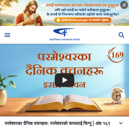
परमेश्‍वरका दैनिक वचनहरू: परमेश्‍वरको कामलाई चिन्‍नु | अंश १६९