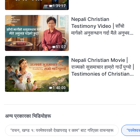
1:39:17
Nepali Christian
Testimony Video | साँचो
मार्गको अनुसन्धान गर्दा मैले अनुभव
गरेको कुरा
51:07
Nepali Christian Movie |
राज्यको सुसमाचार हाम्रो गाउँ पुग्यो |
Testimonies of Christians
Welcoming the Lord's
Return
1:40:00
अन्य प्रकारका भिडियोहरू
“वचन, खण्ड १: परमेश्‍वरको देखापराइ र काम” बाट गरिएका वाचनहरू
“परमेश्