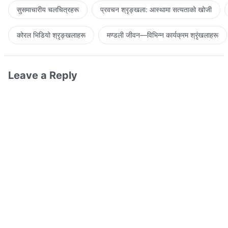
सुसमाचारीय चलचित्रहरू
प्रवचन श्रृङ्खला: आस्थामा सत्यताको खोजी
कोरल भिडियो श्रृङ्खलाहरू
मण्डली जीवन—विभिन्‍न कार्यक्रम श्रृंखलाहरू
Leave a Reply