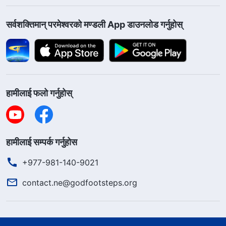
सर्वशक्तिमान्‌ परमेश्‍वरको मण्डली App डाउनलोड गर्नुहोस्
हामीलाई फलो गर्नुहोस्
हामीलाई सम्पर्क गर्नुहोस
+977-981-140-9021
contact.ne@godfootsteps.org