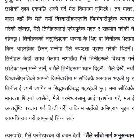
छाडेको दृश्य एकपछि अर्को गर्दै मेरा दिमागमा घुमिरहे। तब मात्र,
बल्ल बुझेँ कि मैले नयाँ विश्वासीहरूप्रति जिम्मेवारीपूर्वक व्यवहार
गरेकी रहेनछु, मैले तिनीहरूलाई प्रेमपूर्वक मद्दत र सहयोग गरेकी नै
रहेनछु। तिनीहरूको नसुल्झिएका धारणा के थिए वा तिनीहरू भेलामा
किन आइरहेका छैनन् भन्नेमा मैले स्पष्टता प्राप्त गरेकी थिइनँ।
तिनीहरू केही समय भेलामा नआउँदा मैले तिनीहरूले विश्वास गर्न
छोडेका छन् भन्ने ठानेँ, र मैले तिनीहरूमा ध्यान दिइनँ। मैले देखेँ, नयाँ
विश्वासीप्रतिको आफ्नो जिम्मेवारीमा म साँच्चिकै असफल भएकी छु र
तिनीलाई त्यसै त्यागेर म सिद्धान्तविरुद्ध गइरहेकी छु। ममा साँच्चिकै
मानवता थिएन! त्यसैले, मैले परमेश्‍वरसामु आई प्रार्थना गरेँ, मलाई
अन्तर्दृष्टि प्रदान गर्न बिन्ती गरेँ, ताकि म उहाँको अभिप्राय बुझ्न र
आत्मचिन्तन गरी आफूलाई चिन्न सकूँ।
त्यसपछि, मैले परमेश्‍वरका यी वचन देखेँ: “
तैँले साँचो मार्ग अनुसन्धान