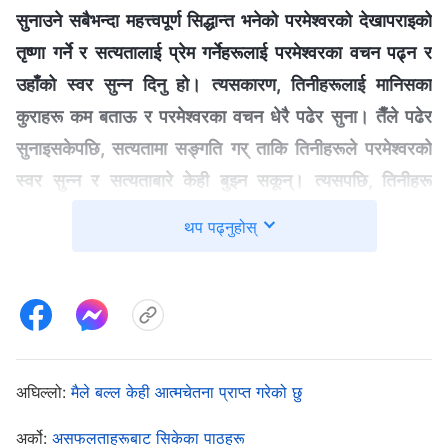
सुनाउने सबैभन्दा महत्त्वपूर्ण सिद्धान्त भनेको परमेश्‍वरको देखापराइको
तृष्णा गर्ने र सत्यतालाई प्रेम गर्नेहरूलाई परमेश्‍वरका वचन पढ्न र
उहाँको स्वर सुन्‍न दिनु हो। त्यसकारण, तिनीहरूलाई मानिसका
कुराहरू कम बताऊ र परमेश्‍वरका वचन धेरै पढेर सुना। तैँले पढेर
सुनाइसकेपछि, सत्यतामा सङ्गति गर् ताकि तिनीहरूले परमेश्‍वरको
स्वर सुन्‍न र सत्यताबारे केही बुझ्न सकून्। त्यसपछि, तिनीहरू
सम्भवतः परमेश्‍वरतिर फर्कनेछन्। सुसमाचार सुनाउनु हरव्यक्तिको
थप पढ्नुहोस्
जिम्मेवारी र दायित्व हो। यो दायित्व जसलाई आए पनि, त्यसबाट भाग्‍नु
वा कुनै बहाना बनाएर वा कारण देखाएर अस्वीकार गर्नु पटक्कै हुँदैन
”
(वचन, खण्ड ३। आखिरी दिनहरूका ख्रीष्टका वार्तालापहरू। सुसमाचार
। “
कतिपय
सुनाउनु सबै विश्‍वासीहरूले सम्मान गर्नुपर्ने कर्तव्य हो)
मानिसहरू छन् जो भर्खरै परमेश्‍वरमा विश्‍वास गर्न थालेका छन् र
अघिल्लो:
मैले बल्ल केही आत्मचेतना प्राप्त गरेको छु
प्रायजसो नकारात्मक र कमजोर हुन्छन्। यसको कारण के हो भने,
तिनीहरू सत्यता बुझ्दैनन्, तिनीहरूको कद अत्यन्तै सानो छ,
अर्को:
असफलताहरूबाट सिकेका पाठहरू