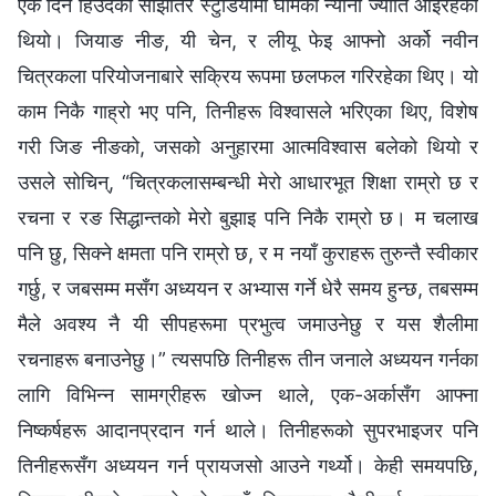
एक दिन हिउँदको साँझतिर स्टुडियोमा घामको न्यानो ज्योति आइरहेको
थियो। जियाङ नीङ, यी चेन, र लीयू फेइ आफ्नो अर्को नवीन
चित्रकला परियोजनाबारे सक्रिय रूपमा छलफल गरिरहेका थिए। यो
काम निकै गाह्रो भए पनि, तिनीहरू विश्‍वासले भरिएका थिए, विशेष
गरी जिङ नीङको, जसको अनुहारमा आत्मविश्‍वास बलेको थियो र
उसले सोचिन्, “चित्रकलासम्बन्धी मेरो आधारभूत शिक्षा राम्रो छ र
रचना र रङ सिद्धान्तको मेरो बुझाइ पनि निकै राम्रो छ। म चलाख
पनि छु, सिक्‍ने क्षमता पनि राम्रो छ, र म नयाँ कुराहरू तुरुन्तै स्वीकार
गर्छु, र जबसम्‍म मसँग अध्ययन र अभ्यास गर्ने धेरै समय हुन्छ, तबसम्‍म
मैले अवश्य नै यी सीपहरूमा प्रभुत्व जमाउनेछु र यस शैलीमा
रचनाहरू बनाउनेछु।” त्यसपछि तिनीहरू तीन जनाले अध्ययन गर्नका
लागि विभिन्‍न सामग्रीहरू खोज्न थाले, एक-अर्कासँग आफ्ना
निष्कर्षहरू आदानप्रदान गर्न थाले। तिनीहरूको सुपरभाइजर पनि
तिनीहरूसँग अध्ययन गर्न प्रायजसो आउने गर्थ्यो। केही समयपछि,