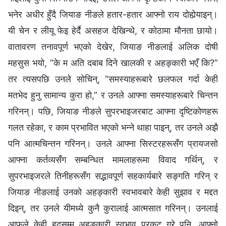
भनेर अधीर हुँदै जियाङ नीङले हतार-हतार आफ्नो राय दोहोर्‍याइन्।
यी चेन र लीयू फेइ हेर्दै असहज देखिन्थे, र कोठामा मौनता छायो।
वातावरण तनावपूर्ण भएको देखेर, जियाङ नीङलाई अलिक दोषी
महसुस भयो, “के म अति दबाब दिने खालकी र अहङ्कारी भएँ कि?”
तर त्यसपछि उनले सोचिन्, “समस्याहरूबारे छलफल गर्दा केही
मतभेद हुनु सामान्य कुरा हो,” र उनले आफ्ना समस्याहरूबारे चिन्तन
गरिनन्। पछि, जियाङ नीङले सुपरभाइजरबाट आफ्ना दृष्टिकोणहरू
गलत रहेका, र काम प्रभावित भएको भन्‍ने थाहा पाइन्, तर उनले अझै
पनि आत्मचिन्तन गरिनन्। उनले आफ्ना सिस्टरहरूसँग प्रायजसो
आफ्ना कर्तव्यसँग सम्बन्धित मामलाहरूमा विवाद गर्थिन्, र
सुपरभाइजरले तिनीहरूसँग सद्भावपूर्ण सहकार्यबारे सङ्गति गरिन् र
जियाङ नीङलाई उनको अहङ्कारी स्वभावबारे केही सुझाव र मद्दत
दिइन्, तर उनले यीमध्ये कुनै कुरालाई आत्मसात गरिनन्। उनलाई
आफूले केही हदसम्म अहङ्कारी स्वभाव प्रकट गरे पनि, आफ्नो