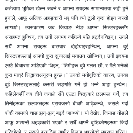
कर्तव्यमा भूमिका खेल्न सक्ने र आफ्ना रायहरू सामान्यतया सही हुने
हुनाले, आफू अलिक अहङ्कारी भए पनि त्यो ठूलो कुरा होइन जस्तो
लाग्थ्यो। त्यसकारण जब जियाङ नीङ आफ्ना सिस्टरहरूसँग
असहमत हुन्थिन्, तब उनी लगभग कहिल्यै पछि हट्दैनथिइन्। उनले
सधैँ आफ्ना रायहरू बारम्बार दोहोर्‍याइरहन्थिन्, आफ्ना दुई
सिस्टरहरूलाई आफ्नो कुरा सुन्‍नलाई मनाउन खोज्थिन्। उनी हृदयमा
एउटै विचारमा अडिएकी थिइन्, “तिमीहरू दुवै गलत छौ, र मैले भनेको
कुरा मात्रै सिद्धान्तअनुरूप हुन्छ।” उनको मनोवृत्तिको कारण, उनका
दुई सिस्टरहरूलाई कसरी सङ्गति गर्ने हो भन्‍ने थाहा हुन्थेन।
कहिलेकहीँ जब तीनै जनाले सँगै एउटा चित्रबारे छलफल गर्थे, तब
तिनीहरूका छलफलहरू प्रायजसो बीचमै अड्किन्थे, जसले गर्दा
बाँकी कामको चाङ झन्-झन् बढ्दै जान्थ्यो। यो देखेर, जियाङ नीङले
आफू अत्यन्तै अहङ्कारी भएको र सधैँ आफ्नै दृष्टिकोणहरूमा जिद्दी
गरिरहेको, र यसले प्रगतिमा गम्भीर ढिलाइ भइरहेको महसुस गरिन्।