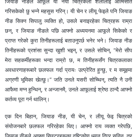
जियाङ नीङले आफूले यो नयाँ चित्रकला शैलीलाई आत्मसात
गरिसकेको छु भन्‍ने महसुस गरिन्। यी चेन र लीयू फेइले पनि जियाङ
नीङ सिक्न सिपालु व्यक्ति हो, उसले बनाइरहेका चित्रहरू राम्रा
छन्, र जियाङ नीङले पछि आफ्नो अध्ययनमा आफूले सिकेको र
प्राप्त गरेको कुरा तिनीहरूलाई बताउनुपर्छ भनेर भने। जियाङ नीङ
तिनीहरूको प्रशंसा सुन्दा खुशी भइन्, र उसले सोचिन्, “मेरो सीप
मेरा सहकर्मीहरूका भन्दा राम्रो छ, म तिनीहरूसँग चित्रकलाका
अवधारणाहरूबारे छलफल गर्दा प्रायः उत्प्रेरित हुन्छु, र म समूहमा
अग्रणी भूमिका खेल्छु।” जति उनले यसरी सोच्थिन्, त्यति नै उनी
आफैमा मग्न हुन्थिन्, र अन्जानमै, उनले आफूलाई श्रेष्ठ ठान्दै आफ्नो
कर्तव्य पूरा गर्न थालिन्।
एक दिन बिहान, जियाङ नीङ, यी चेन, र लीयू फेइ चित्रको
संयोजनबारे छलफल गरिरहेका थिए। आफ्नो राय व्यक्त गरेपछि,
जियाङ नीङले आफ्ना सिस्टरहरूका दृष्टिकोण ध्यान दिएर सुनिन्, तर