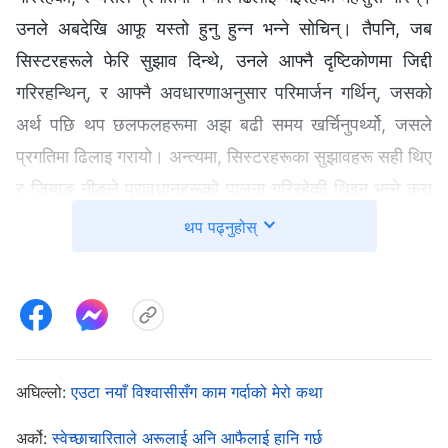
उनले अबदेखि आफू यस्तो हुनु हुन्न भन्‍ने सोचिन्। तैपनि, जब
सिस्टरहरूले फेरि सुझाव दिन्थे, उनले आफ्नै दृष्टिकोणमा जिद्दी
गरिरहन्थिन्, र आफ्नै अवधारणाअनुसार परिमार्जन गर्थिन्, जसको
अर्थ पछि थप छलफलहरूमा अझ बढी समय खर्चिनुपर्थ्यो, जसले
प्रगतिमा ढिलाइ गरायो। अन्त्यमा, सिस्टरहरूका सुझावहरू सही थिए
र जियाङ नीङले प्रावधानहरूको पालना गरिरहेकी थिइन् भन्‍ने कुरा
पुष्टि भयो। यसरी, तिनीहरू सधैँ अप्रभावकारी रूपमा काम गरिरहेका
थप पढ्नुहोस्
थिए, र तिनीहरूको कामको प्रगतिमा सुधार आउन सकेन। जियाङ
नीङ अत्यन्तै अहङ्कारी, सधैँ हठी भएकी हुनाले, र कसैको सल्लाह
नमान्ने भएकी हुनाले, उनले बनाएका चित्रहरूमा प्रायजसो धेरै
समस्या हुन्थे र तिनलाई फेरि बनाउनुपर्थ्यो। तिनीहरूका
सुपरभाइजरले जियाङ नीङका समस्याहरू विशेष रूपमा
अघिल्लो:
एउटा नयाँ विश्‍वासीसँग काम गर्दाको मेरो कथा
औँल्याइदिइन्, काममा किन यति धेरै समस्याहरू आए, र उनको
अर्को:
स्वेच्छाचारिताले अरूलाई अनि आफैलाई हानि गर्छ
अहङ्कारी स्वभावसँग यसको कुनै सम्बन्ध रहे नरहेको कुरामा उनलाई