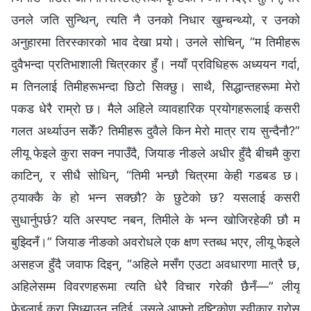
उनले जति सुन्थिन्, त्यति नै उनको निधार खुम्चन्थ्यो, र उनको
अनुहारमा तिरस्कारको भाव देखा पर्‍यो। उनले सोचिन्, “म तिमीहरू
दुवैभन्दा प्रतिभाशाली चित्रकार हुँ। नयाँ प्रविधिहरू अध्ययन गर्दा,
म तिनलाई तिमीहरूभन्दा छिटो सिक्छु। साथै, सिद्धान्तहरूमा मेरो
पकड धेरै राम्रो छ। मैले अहिले व्यावहारिक प्रयोगहरूलाई कसरी
गलत अर्थ्याउन सकेँ? तिमीहरू दुवैले किन मेरो मात्र राय सुन्दैनौ?”
लीयू फेइले कुरा सक्न नपाउँदै, जियाङ नीङले अधीर हुँदै बीचमै कुरा
काटिन्, र सीधै सोधिन्, “तिमी भन्छौ चित्रमा केही गडबड छ।
ठ्याक्‍कै के हो भन्‍न सक्छौ? के छुटेको छ? यसलाई कसरी
सुधार्नुपर्छ? यति अस्पष्ट नबन, तिमीले के भन्न खोजिरहेकी छौ म
बुझ्दिनँ।” जियाङ नीङको अवरोधले एक क्षण स्तब्ध भएर, लीयू फेइले
असहज हुँदै जवाफ दिइन्, “अहिले मसँग एउटा अवधारणा मात्रै छ,
अहिलेसम्म विवरणहरूमा त्यति धेरै विचार गरेकी छैनँ—” लीयू
फेइलाई कुरा सिध्याउन नदिई, उसले आफ्नो दृष्टिकोण स्वीकार गरोस्