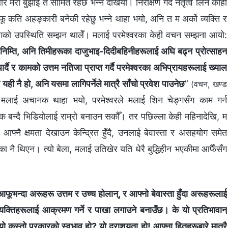
 मेरो बुझाइ त सीमित रहेछ भन्‍ने देखियो। निरीक्षण गर्दै नेतृत्व लिने कोही
ू कति अहङ्कारी बनेकी रहेछु भन्‍ने थाहा भयो, अनि त म अर्को व्यक्ति र
चेङ्गको उपस्थिति सम्झन थालेँ। मलाई परमेश्‍वरका केही वचन सम्झना आयो:
ा निम्ति, अनि तिमीहरूका दाजुभाइ-दिदीबहिनीहरूलाई अघि बढ्न प्रोत्साहन
धार्दै र कामको उत्तम नतिजा प्राप्त गर्दै परमेश्‍वरका अभिप्रायहरूलाई ख्याल
ो यही नै हो, अनि यसमा लागिपर्नेले मात्रै साँचो प्रवेश पाउनेछ
”
(वचन, खण्ड
मलाई अचानक थाहा भयो, परमेश्‍वरले मलाई शिन चेङ्गसँग काम गर्न
क बन्दै भिडियोलाई राम्रो बनाउन सकौँ। तर पछिल्ला केही महिनादेखि, म
र आफ्नै क्षमता देखाउन केन्द्रित हुँदै, उनलाई बेवास्ता र असहयोग समेत
ा नै थिएन। त्यो बेला, मलाई उतिखेर यति धेरै बुद्धिहीन भएकीमा आफैँसँग
भन्दा अरूहरू उत्तम र उच्‍च होलान्, र आफ्नो बेवास्ता हुँदा अरूहरूलाई
्यक्तिहरूलाई आक्रमण गर्ने र पाखा लगाउने बनाउँछ। के यो प्रतिभावान्‌
र? यो कस्तो प्रकारको स्वभाव हो? यो दुराशयता हो! आफ्‍ना हितहरूबारे मात्रै