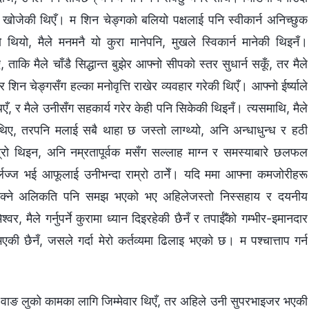
उन खोजेकी थिएँ। म शिन चेङ्गको बलियो पक्षलाई पनि स्वीकार्न अनिच्छुक
थियो, मैले मनमनै यो कुरा मानेपनि, मुखले स्विकार्न मानेकी थिइनँ।
ताकि मैले चाँडै सिद्धान्त बुझेर आफ्नो सीपको स्तर सुधार्न सकूँ, तर मैले
शिन चेङ्गसँग हल्का मनोवृत्ति राखेर व्यवहार गरेकी थिएँ। आफ्नो ईर्ष्याले
एँ, र मैले उनीसँग सहकार्य गरेर केही पनि सिकेकी थिइनँ। त्यसमाथि, मैले
 थिए, तरपनि मलाई सबै थाहा छ जस्तो लाग्थ्यो, अनि अन्धाधुन्ध र हठी
्रो थिइन, अनि नम्रतापूर्वक मसँग सल्लाह माग्न र समस्याबारे छलफल
र्लज्ज भई आफूलाई उनीभन्दा राम्रो ठानेँ। यदि ममा आफ्ना कमजोरीहरू
ट सिक्ने अलिकति पनि समझ भएको भए अहिलेजस्तो निस्सहाय र दयनीय
श्‍वर, मैले गर्नुपर्ने कुरामा ध्यान दिइरहेकी छैनँ र तपाईँको गम्भीर-इमानदार
ी छैनँ, जसले गर्दा मेरो कर्तव्यमा ढिलाइ भएको छ। म पश्चात्ताप गर्न
म वाङ लुको कामका लागि जिम्मेवार थिएँ, तर अहिले उनी सुपरभाइजर भएकी