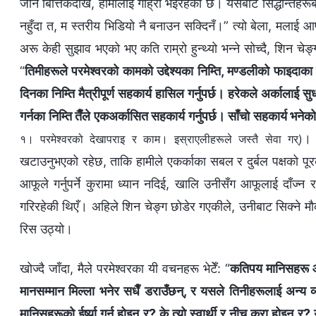
जाने बित्तिकैदेखि, हामीलाई गाह्रो भइरहेको छ। यसबाट सिद्धान्तहरूबारे
नहुँदा त, म स्तरीय भिडियो नै बनाउन सक्दिनँ।” त्यो बेला, मलाई आफ
अरू केही सुझाव भएको भए कति राम्रो हुन्थ्यो भन्‍ने सोच्दै, शिन 
“
तिमीहरूले परमेश्‍वरको कामको उद्देश्यका निम्ति, मण्डलीको फाइदाक
दिनका निम्ति मैत्रीपूर्ण सहकार्य हासिल गर्नुपर्छ। हरेकले अर्कालाई सु
गर्नका निम्ति तैँले एकअर्कासित सहकार्य गर्नुपर्छ। साँचो सहकार्य भनेक
। 
१। परमेश्‍वरको देखापराइ र काम। इस्राएलीहरूले जस्तै सेवा गर्)
खटाउनुभएको रहेछ, ताकि हामीले एकर्काका सबल र दुर्बल पक्षको पूर
आफूले गर्नुपर्ने कुरामा ध्यान नदिई, खालि उनीसँग आफूलाई दाँज्न 
गरिरहेकी थिएँ। अहिले शिन चेङ्ग छोडेर गएकीले, उनीबाट सिक्ने मौक
रिस उठ्यो।
खोज्दै जाँदा, मैले परमेश्‍वरका यी वचनहरू भेटेँ: “
कतिपय मानिसहरू आफू
मानसम्मान मिल्ला भनेर सधैँ डराउँछन्, र यसले तिनीहरूलाई अन्य व
मानिसहरूको ईर्ष्या गर्नु होइन र? के त्यो स्वार्थी र नीच कुरा होइन 