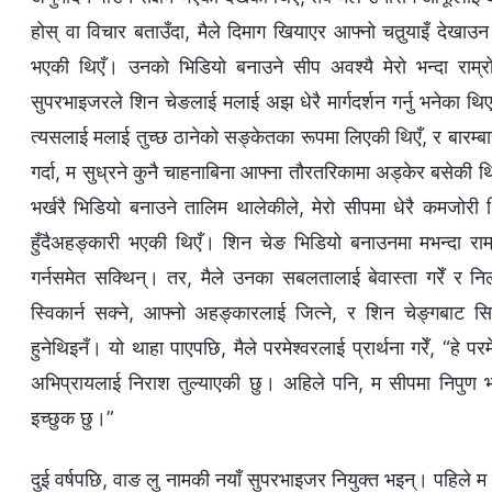
होस् वा विचार बताउँदा, मैले दिमाग खियाएर आफ्नो चतुर्‍याइँ देखा
भएकी थिएँ। उनको भिडियो बनाउने सीप अवश्यै मेरो भन्दा राम्रो 
सुपरभाइजरले शिन चेङलाई मलाई अझ धेरै मार्गदर्शन गर्नु भनेका थिए, 
त्यसलाई मलाई तुच्छ ठानेको सङ्केतका रूपमा लिएकी थिएँ, र बारम्बार 
गर्दा, म सुध्रने कुनै चाहनाबिना आफ्ना तौरतरिकामा अड्केर बसेकी थि
भर्खरै भिडियो बनाउने तालिम थालेकीले, मेरो सीपमा धेरै कमजोरी
हुँदैअहङ्कारी भएकी थिएँ। शिन चेङ भिडियो बनाउनमा मभन्दा राम
गर्नसमेत सक्थिन्। तर, मैले उनका सबलतालाई बेवास्ता गरेँ र नि
स्विकार्न सक्ने, आफ्नो अहङ्कारलाई जित्ने, र शिन चेङ्गबा
हुनेथिइनँ। यो थाहा पाएपछि, मैले परमेश्‍वरलाई प्रार्थना गरेँ, “हे परमे
अभिप्रायलाई निराश तुल्याएकी छु। अहिले पनि, म सीपमा निपुण भएक
इच्छुक छु।”
दुई वर्षपछि, वाङ लु नामकी नयाँ सुपरभाइजर नियुक्त भइन्। पहिले 