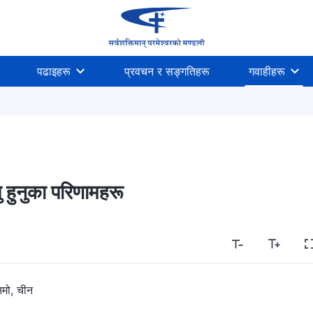
पढाइहरू
प्रवचन र सङ्गतिहरू
गवाहीहरू
ालु हुनुका परिणामहरू
मो, चीन