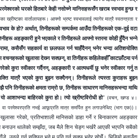
े वा परमेश्‍वरको घरको हितबारे केही नसोच्ने मानिसहरूसँग खराब स्वभाव हुन्छ र
रीष्टका वार्तालापहरू। आफ्‍नो भ्रष्ट स्वभावलाई त्यागेर मात्रै स्वतन्त्रता र
 स्वभाव के हो? अर्थात्, तिनीहरूको सम्पर्कमा आउँदा तिनीहरूको एक-दुई वटा
 तिनीहरू अहङ्कारी हुने भएकाले र तिनीहरूले आफ्नो स्तरमा कोही हुँदैन भन्‍ने
 कुरामा, कसैसँग सहकार्य वा छलफल गर्न चाहँदैनन् भनेर भन्दा अतिशयोक्ति
का वचनहरूको खुलासा देख्‍न सक्छन्, वा तिनीहरू कहिलेकहीँ काटछाँटमा पर्न
को कुरा स्वीकार गर्दैनन्, अहङ्कारी र आत्मधर्मी छु भनेर स्वीकार गर्नु त
 मात्रै भएको कुरा बुझ्न सक्दैनन्। तिनीहरूले त्यस्ता कुराहरू बुझ्न
झै पनि तिनीहरूको क्षमता राम्रो छ, तिनीहरू साधारण मानिसहरूभन्दा माथि
यो आशाभन्दा बाहिरको कुरा हो। त्यो ख्रीष्टविरोधी हो
”
(वचन, खण्ड ४।
।
वा परमेश्‍वरप्रति नभई आफूप्रति मात्र समर्पित हुन लगाउनेथिए (भाग एक))
ले खुलासा गरेको, प्रतिभाशाली मानिसको डाहा गर्ने र बिनाकारण अहङ्कार
डियो बनाउन थालेको सम्झँदा, जब मैले शिन चेङ्ग भर्खरै आएकी भएपनि सबैको
े, उनले गर्न सक्छिन् भने म पनि गर्न सक्छु भनेर सोचेँ। भिडियो बनाउँदा