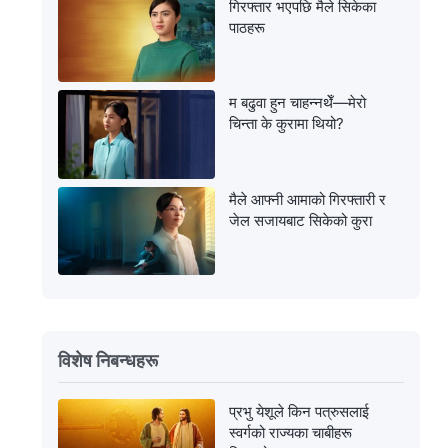
गिरफ्तार भएपछि मैले सिकेका
पाठहरू
म बढुवा हुन चाहन्नथेँ—मेरो
चिन्ता के कुरामा थियो?
मैले आफ्नी आमाको गिरफ्तारी र
जेल सजायबाट सिकेको कुरा
विशेष निबन्धहरू
प्रभु येशूले किन पत्रुसलाई
स्वर्गको राज्यका चाबीहरू