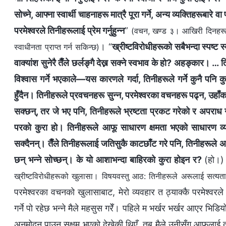
सोच्ने, आफ्ना स्वार्थी चाहनाहरू मात्रै पूरा गर्ने, अन्य व्यक्तिहरूबार
परमेश्‍वरले तिनीहरूलाई प्रेम गर्नुहुन्न
”
(वचन, खण्ड ३। आखिरी दिनहरूका ख्
। “
ख्रीष्टविरोधीहरूको सबैभन्दा स्पष्ट
स्वाधीनता प्राप्त गर्न सकिन्छ)
वाक्यांश सुनेरै तैँले छर्लङ्गै देख्न सक्ने स्वभाव के हो? अहङ्कार। …
विश्‍वास गर्ने भएकाले—यस कारणले गर्दा, तिनीहरूले गर्ने कुनै पनि
हुँदैन। तिनीहरूले प्रवचनहरू सुन्न, परमेश्‍वरका वचनहरू पढ्न, उहाँ
सक्छन्, तर जे भए पनि, तिनीहरूले भ्रष्टता प्रकट गरेको र अपराध गरे
परको कुरा हो। तिनीहरूले आफू साधारण क्षमता भएको साधारण व्यक्ति
सक्दैनन्। तैँले तिनीहरूलाई जतिसुकै काटछाँट गरे पनि, तिनीहरूले अ
छन् भन्‍ने सोच्छन्। के यो आशाभन्दा बाहिरको कुरा होइन र?
(हो।)
ख्रीष्टविरोधीहरूको खुलासा। विषयवस्तु आठ: तिनीहरूले अरूलाई सत्यता 
परमेश्‍वरका वचनको खुलासाबाट, मेरो व्यवहार त ठ्याक्कै परमेश्‍वर
गर्ने पो रहेछ भन्‍ने मैले महसुस गरेँ। पहिले म भर्खर भर्खर आएर भि
अनुमोदन पाउन सक्षम भएको देखेकी थिएँ, तब मैले उनीसँग आफूलाई दाँज