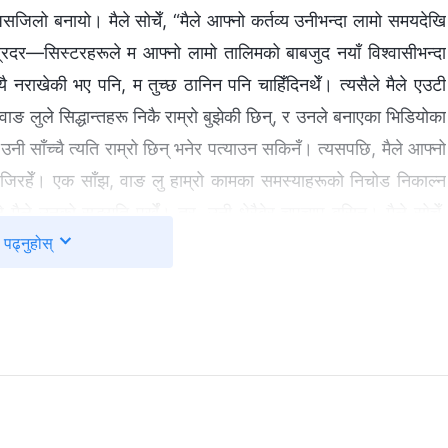
जिलो बनायो। मैले सोचेँ, “मैले आफ्नो कर्तव्य उनीभन्दा लामो समयदेखि
रदर—सिस्टरहरूले म आफ्नो लामो तालिमको बाबजुद नयाँ विश्‍वासीभन्दा
्यै नराखेकी भए पनि, म तुच्छ ठानिन पनि चाहिँदिनथेँ। त्यसैले मैले एउटी
ाङ लुले सिद्धान्तहरू निकै राम्रो बुझेकी छिन्, र उनले बनाएका भिडियोका
उनी साँच्चै त्यति राम्रो छिन् भनेर पत्याउन सकिनँ। त्यसपछि, मैले आफ्नो
िरहेँ। एक साँझ, वाङ लु हाम्रो कामका समस्याहरूको निचोड निकाल्न
 मैले उनको सङ्गति पर्खेँ। तर, उनी धेरैबेर चुपचाप बसिन्। मैले सोचेँ,
पढ्नुहोस्
सुपरभाइजर हौ जस्तो छ। यति सानो काम पनि व्यवस्थित गर्न सक्दिनौ।”
िष्क्रिय र अदक्ष छिन् भनेँ, र उनीहरू मेरो विचारसँग सहमत भए। उनको
र भए पनि, उनको कार्य दक्षता कुनै हिसाबले प्रभावशाली छैन। उनी सायद
म, ब्रदर—सिस्टरहरूले के सोच्नेछन् भने, ममा सुपरभाइजर बन्ने क्षमता
नि उनीभन्दा कम योग्य छैन।” अर्को भेलामा, वाङ लुले मेरो स्थितिको बारेमा
ो स्थिति बुझ्न गाह्रो भयो, र मैले जानाजानी उनलाई अप्ठ्यारोमा पारेँ।
िनथेँ, र वाङ लुले त्यस अवस्थालाई कसरी सम्हाल्छिन् भनेर हेर्न अरू चुप