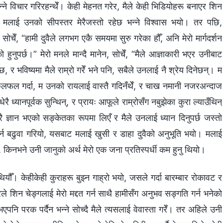
 भन्‍ने विचार गरिरहन्थेँ। केही मेहनत गरेर, मैले केही भिडियोहरू बनाएर शिन
े मलाई उनको सीपस्तर मेरैजस्तो रहेछ भन्‍ने विश्‍वास भयो। तर पछि,
सोचेँ, “हामी दुवैले लगभग एकै समयमा सुरु गरेका हौँ, अनि मेरो मार्गदर्शन
 हुनुपर्छ।” मेरो मनले मान्दै मानेन, सोचेँ, “मैले आज्ञाकारी भएर उनीबाट
ेछ, र भविष्यमा मैले राम्रो गरेँ भने पनि, सबैले उनलाई नै श्रेय दिनेछन्। म
रे छलफल गर्दा, म उनको रायलाई वास्तै गदिनँथेँ, र चाख नमानी नजरअन्दाज
 ध्यानपूर्वक सुन्थिन्, र प्रायः आफूले राम्रोसँग नबुझेका कुरा ल्याउँथिन्
ै ज्ञान भएको सङ्केतका रूपमा लिएँ र मैले उनलाई ध्यान दिनुपर्छ जस्तो
गर्न बढुवा गरियो, यसबाट मलाई खुसी र डाहा दुवैको अनुभूति भयो। मलाई
, किनभने उनी जानुको अर्थ मेरो एक जना प्रतिस्पर्धी कम हुनु थियो।
थियौँ। केहीकेही कुराहरू बुझ्न गाह्रो भयो, जसले गर्दा बारम्बार रोकावट र
ले शिन चेङ्गलाई मेरो मद्दत गर्न साथै हामीसँग अनुभव सङ्गति गर्न भनेको
ि परक पर्दैन भन्‍ने सोच्दै मैले त्यसलाई वेवास्ता गरेँ। तर अहिले उनी