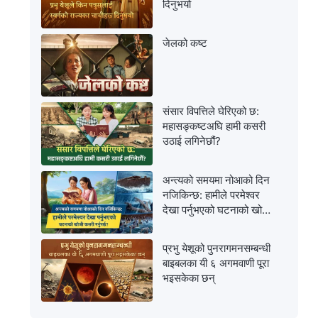
दिनुभयो
जेलको कष्ट
संसार विपत्तिले घेरिएको छ:
महासङ्कष्टअघि हामी कसरी
उठाई लगिनेछौं?
अन्त्यको समयमा नोआको दिन
नजिकिन्छ: हामीले परमेश्‍वर
देखा पर्नुभएको घटनाको खोजी
कसरी गर्नुपर्छ?
प्रभु येशूको पुनरागमनसम्‍बन्धी
बाइबलका यी ६ अगमवाणी पूरा
भइसकेका छन्