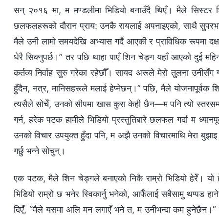
सन् २०१६ मा, म मण्डलीमा भिडियो बनाउँदै थिएँ। मैले सिस्टर शि
छलफलहरूको दौरान प्राय: उनकै रायलाई अपनाइएको, साथै सुपरभाइजर
मैले उनी लामो समयदेखि अभ्यास गर्दै आएकी र प्राविधिक रूपमा दक्ष हो
धेरै सिक्नुपर्छ।” तर पछि थाहा पाएँ शिन चेङ्ग यहाँ आएको दुई महिन
कर्तव्य निर्वाह सुरु गरेका रहेछौँ। सायद अरूले मेरो तुलना उनीसँ
हुँदैन, नत्र, मानिसहरूले मलाई हेप्नेछन्।” पछि, मैले योजनापूर्वक श
त्यसैले सोचेँ, उनको सीपमा खास कुरा केही छैन—म पनि त्यो स्तरसम्म 
गर्न, हरेक पटक हामीले भिडियो प्रस्तुतिबारे छलफल गर्दा म ध्यानपूर
उनको विचार उपयुक्त हुँदा पनि, म अझै उनको विचारमाथि मेरा बुझाइ जो
गर्छु भन्‍ने सोचुन्।
एक पटक, मैले शिन चेङ्गले बनाएको निकै राम्रो भिडियो हेरेँ। 
भिडियो राम्रो छ भनेर स्विकार्नु भनेको, आफैँलाई सबैसामु थप्पड हाने
दिएँ, “मैले यसमा अलि मन लगाएँ भने त, म उनीभन्दा कम हुनेछैन।” त्