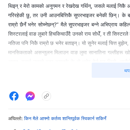
थिइन् र मेरो कामको अनुगमन र रेखदेख गर्थिन्, जसले मलाई निकै अस
गरिरहेकी छु, तर उनी आउनबित्तिकै सुपरभाइजर बनेकी छिन्। के ब्
राम्रो छैनँ भनेर सोच्नेछन्?” मैले सुपरभाइजर बन्ने अभिप्राय कहिल
सिस्टरलाई वाङ लुबारे हिचकिचाउँदै उनको राय सोधेँ, र ती सिस्टरले व
नतिजा पनि निकै राम्रो छ भनेर बताइन्। यो सुनेर मलाई चित्त बुझेन, 
मानसिकताको असन्तुलन मिलाउन वाङ लुमा सानातिना गल्तीहरू खोज
आइन्, मलाई उनको स्तर ठ्याक्कै के हो भनेर हेर्न मन थियो, त्यसैले
थप 
“सुपरभाइजर भएर तिमी किन अग्रसर हुँदिनौ? तिमी त नाम मात्रकी 
त्यसपछि, मैले जानाजानी सिस्टरहरूलाई वाङ लु आफ्नो कर्तव्यमा न
दुर्भाग्यमा मलाई अलि खुसी लाग्यो, सोचेँ “अहिले उनको राम्रो कद
लामो समय सुपरभाइजरको भूमिका सम्हाल्न सक्दिनन्। त्यति बेलासम्
नभए पनि, म कम्तीमा आफ्नो जिम्मेवारीमा भरपर्दो र विश्‍वसनीय छु, अ
सोधिन्, मैले एकदम उपेक्षापूर्ण जवाफ दिएँ, जसले उनलाई मेरो साँच
अघिल्लो:
किन मैले आफ्नो कर्तव्य शान्तिपूर्वक स्विकार्न सकिनँ
नियमित भेलाहरूमा, ममा अन्तर्ज्ञान भए पनि, म तुरुन्तै सङ्गति गर्द