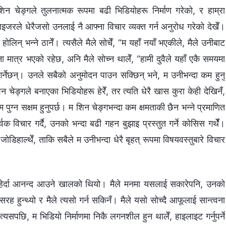
न चेङ्गले तुलनात्मक रूपमा बढी भिडियोहरू निर्माण गरेको, र हाम्रा
ले धेरैजसो उनलाई नै आफ्ना विचार व्यक्त गर्न अनुरोध गरेको देखेँ।
लिन् भन्‍ने ठानेँ। त्यसैले मैले सोचेँ, “म यहाँ नयाँ भएकीले, मैले उनीबाट
ा मात्र भएको रहेछ, अनि मैले सोच्न थालेँ, “हामी दुवैले यहाँ एकै समयमा
ग गर्नेछन्। उनले सबैको अनुमोदन पाउन सक्छिन् भने, म उनीभन्दा कम हुनु
िन चेङ्गले बनाएका भिडियोहरू हेरेँ, तर त्यति धेरै खास कुरा केही देखिनँ,
पुग्न सक्षम हुनुपर्छ। म शिन चेङ्गभन्दा कम क्षमताकी छैन भन्‍ने प्रमाणित
्वक विचार गर्दै, उनको भन्दा बढी गहन बुझाइ प्रस्तुत गर्ने कोसिस गर्थेँ।
डिहाल्थेँ, ताकि सबैले म उनीभन्दा धेरै बृहत् रूपमा विषयवस्तुबारे विचार
यो हेर्दा आनन्द आउने खालको थियो। मैले मनमा यसलाई सकारेपनि, उनको
सरह हुन्थ्यो र मैले त्यसो गर्न सकिनँ। मैले यसो सोच्दै आफूलाई सान्त्वना
यसपछि, म भिडियो निर्माणमा निकै लगनशील हुन थालेँ, हाइलाइट गर्नुपर्ने