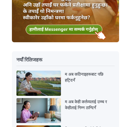
नयाँ रिलिजहरू
म अब कठिनाइहरूबाट पछि
हट्दिनँ
म अब केही कर्तव्यलाई उच्च र
केहीलाई निम्न ठान्दिनँ