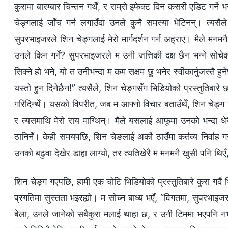
कुरामा बारम्बार चिन्तन गर्थेँ, र राम्रो इफेक्ट दिन कसरी एडिट गर्ने
चेङ्गलाई जाँच गर्न लगाउँदा उनले कुनै समस्या भेटिनन्। त्यसैल
सुपरभाइजरले शिन चेङ्गलाई मेरो मार्गदर्शन गर्न अह्राए। मैले मनमनै 
उनले किन गर्ने? सुपरभाइजरले म उनी जत्तिकी दक्ष छैन भन्‍ने सोचेको
सिक्ने हो भने, यो त उनीभन्दा म कम सक्षम छु भनेर स्वीकार्नुजस्तै हुन
यस्तो हुन दिनेछैन!” त्यसैले, शिन चेङ्गसँग भिडियोको प्रस्तुतिबा
गरिदिन्थेँ। यसको विपरीत, जब म आफ्नो विचार बताउँथेँ, शिन चेङ्ग धेरै
र त्यसमाथि मेरो राय माग्थिन्। मैले यसलाई आफूमा उनको भन्दा धेर
ठानिनँ। केही समयपछि, शिन चेङलाई अर्को ठाउँमा कर्तव्य निर्वाह 
उनको बढुवा देखेर डाहा लाग्यो, तर त्यतिखेरै म मनमनै खुसी पनि थिएँ
शिन चेङ्ग गएपछि, हामी एक चोटि भिडियोको प्रस्तुतिबारे कुरा गर्दै 
प्रगतिमा सुस्तता भइरह्यो। म सोच्न बाध्य भएँ, “विगतमा, सुपरभाइजर
बेला, उनले जानेको सबैकुरा मलाई थाहा छ, र उनी टिममा भएपनि नभएपन