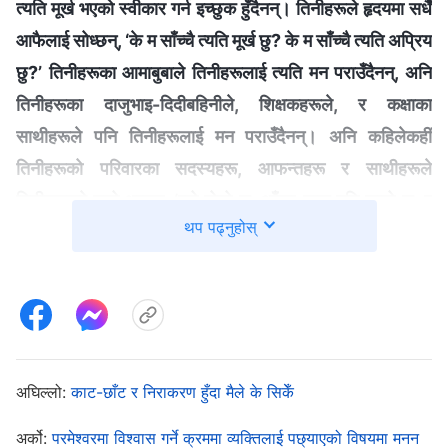
त्यति मूर्ख भएको स्वीकार गर्न इच्छुक हुँदैनन्। तिनीहरूले हृदयमा सधैँ
आफैलाई सोध्छन्, ‘के म साँच्‍चै त्यति मूर्ख छु? के म साँच्‍चै त्यति अप्रिय
छु?’ तिनीहरूका आमाबुबाले तिनीहरूलाई त्यति मन पराउँदैनन्, अनि
तिनीहरूका दाजुभाइ-दिदीबहिनीले, शिक्षकहरूले, र कक्षाका
साथीहरूले पनि तिनीहरूलाई मन पराउँदैनन्। अनि कहिलेकहीँ
तिनीहरूको परिवारका सदस्यहरू, आफन्तहरू र साथीहरूले
तिनीहरूबारे यसो भन्छन्, ‘त्यो होचो छ, आँखा-नाक पनि सानो छ, र
थप पढ्नुहोस्
त्यस्तो रूपले त, ठूलो भएपछि त्यो सफल हुँदैन।’ त्यसकारण, जब
तिनीहरूले ऐना हेर्छन्, आफ्‍नो आँखा साँच्‍चै सानो देख्छन्। यस्तो
अवस्थामा, तिनीहरूको हृदयको गहिराइमा लुकेर रहेको प्रतिरोध,
असन्तुष्टि, अनिच्छा, र अस्वीकार क्रमिक रूपमा आफ्‍नो कमीकमजोरी,
त्रुटि, र समस्याहरूको स्वीकार र अङ्गीकारमा परिणत हुन्छ। तर
तिनीहरूले यो वास्तविकता स्विकार्न सके पनि, तिनीहरूको हृदयमा
अघिल्लो:
काट-छाँट र निराकरण हुँदा मैले के सिकेँ
एउटा अटुट संवेग पैदा भइरहन्छ। यो संवेग के हो? यो संवेग हीनताबोध
अर्को:
परमेश्‍वरमा विश्‍वास गर्ने क्रममा व्यक्तिलाई पछ्याएको विषयमा मनन