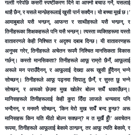
गल्ती गरेपछि कसरी स्पष्टीकरण दिने वा आफ्‍नो बचाउ गर्ने, यसलाई
थाहै छैन, र यसले मान्छेहरूलाई खुसी पार्न सक्दैन। यो बच्‍चा मूर्ख छ।’
आमाबुबाले यसै भन्छन्, आफन्त र साथीहरूले यसै भन्छन्, र
तिनीहरूका शिक्षकहरूले पनि यसै भन्छन्। त्यस्ता व्यक्तिहरूमा यस्तो
वातावरणले केही निश्‍चित र अदृश्य दबाब दिन्छ। यी वातावरणहरू
अनुभव गरेर, तिनीहरूले अचेतन रूपमै निश्‍चित मानसिकता विकास
गर्छन्। कस्तो मानसिकता? तिनीहरूले आफू राम्रो छैनँ, आफूलाई
अरूले मन पराउँदैनन्, र आफूलाई देख्दा अरू खुसी हुँदैनन् भन्‍ने
सोच्छन्। तिनीहरूले आफू पढ्नमा सिपालु छैनँ, र सुस्त छु भन्‍ने
सोच्छन्, र अरूको छेउमा मुख खोलेर बोल्‍न सधैँ धकाउँछन्।
मानिसहरूले तिनीहरूलाई केही कुरा दिँदा लाजले धन्यवाद पनि
भन्दैनन्, र मनमनै सोच्छन्, ‘किन मेरो मुख सधैँ बन्द हुन्छ? अरू
मानिसहरू किन यति मीठो बोल्‍न सक्छन्? म त मूर्खै हुँ!’ अवचेतन
रूपमा, तिनीहरूले आफूलाई बेकामे ठान्छन्, तर आफू त्यति बेकामे, र