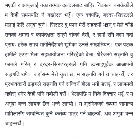
भएकी र आफूलाई नकारात्मक दलदलबाट बाहिर निकाल्न नसकेकीले
म केही समयपछि नै बर्खास्त भएँ। एक वर्षपछि, ब्रदर-सिस्टरले
मलाई फेरि अगुवा चुने। सिस्टर वु फान मेरी सहकर्मी भइन् र मैले चाँडै
उनको क्षमता र कार्यदक्षता राम्रो रहेको देखेँ, र हामी सँगै काम गर्दा
प्रायः हरेक समय मार्गनिर्देशको भूमिका उनले सम्हाल्थिन्। एक पटक
हामीले एउटा भेला सहआयोजना गरिरहेको बेला, धेरैजसो सङ्गति वु
फानले गरिन् र ब्रदर-सिस्टरहरूले पनि उत्साहपूर्वक आआफ्नो
सङ्गति थपे। जहाँसम्म मेरो कुरा छ, म सङ्गति गर्न त चाहन्थेँ, तर
प्रभावकारी ढङ्गले सङ्गति गर्न सक्दिनँ होला भनी डराएँ, र लाजमर्दो
नहोस् भनेर केही पनि नबोली बसेँ। भेलापछि म निकै दिक्दार भएँ, र म
अगुवा बन्न लायक छैन भन्ने लाग्यो। म श्रमिकको रूपमा सामान्य
मामिलासँग सम्बन्धित कुनै कर्तव्य मात्र गर्न चाहन्थेँ, अब अगुवा बन्न
चाहन्नथेँ।