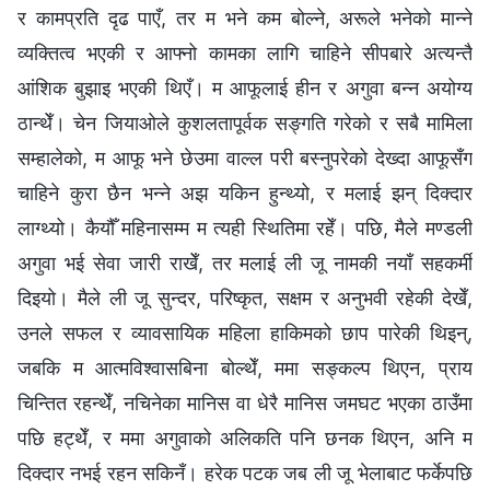
र कामप्रति दृढ पाएँ, तर म भने कम बोल्ने, अरूले भनेको मान्ने
व्यक्तित्व भएकी र आफ्नो कामका लागि चाहिने सीपबारे अत्यन्तै
आंशिक बुझाइ भएकी थिएँ। म आफूलाई हीन र अगुवा बन्न अयोग्य
ठान्थेँ। चेन जियाओले कुशलतापूर्वक सङ्गति गरेको र सबै मामिला
सम्हालेको, म आफू भने छेउमा वाल्ल परी बस्नुपरेको देख्दा आफूसँग
चाहिने कुरा छैन भन्ने अझ यकिन हुन्थ्यो, र मलाई झन् दिक्दार
लाग्थ्यो। कैयौँ महिनासम्म म त्यही स्थितिमा रहेँ। पछि, मैले मण्डली
अगुवा भई सेवा जारी राखेँ, तर मलाई ली जू नामकी नयाँ सहकर्मी
दिइयो। मैले ली जू सुन्दर, परिष्कृत, सक्षम र अनुभवी रहेकी देखेँ,
उनले सफल र व्यावसायिक महिला हाकिमको छाप पारेकी थिइन्,
जबकि म आत्मविश्वासबिना बोल्थेँ, ममा सङ्कल्प थिएन, प्राय
चिन्तित रहन्थेँ, नचिनेका मानिस वा धेरै मानिस जमघट भएका ठाउँमा
पछि हट्थेँ, र ममा अगुवाको अलिकति पनि छनक थिएन, अनि म
दिक्दार नभई रहन सकिनँ। हरेक पटक जब ली जू भेलाबाट फर्केपछि