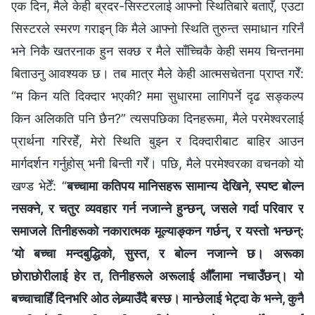
एक दिन, मैले केही ब्रदर-सिस्टरलाई आफ्नो स्थितिबारे बताएँ, एउटा
सिस्टरले स्मरण गराइन् कि मैले आफ्नो स्थिति तुरुन्त समाधान गरिनँ
भने निकै खतरनाक हुन सक्छ र मैले साँच्चिकै केही समय चिन्तनमा
बिताउनु आवश्यक छ। तब मात्र मैले केही आत्मसचेतना प्राप्त गरेँ:
“म किन यति दिक्दार भएकी? ममा सुधारमा लागिपर्ने दृढ सङ्कल्प
किन अलिकति पनि छैन?” त्यसपछिका दिनहरूमा, मैले परमेश्वरलाई
प्रार्थना गरिरहेँ, मेरो स्थिति बुझ्न र दिक्दारीबाट बाहिर आउन
मार्गदर्शन गर्नुहोस् भनी बिन्ती गरेँ। पछि, मैले परमेश्वरका वचनको यो
खण्ड भेटेँ: “
बच्‍चामा कतिपय मानिसहरू सामान्य देखिने, स्पष्ट बोल्‍न
नसक्‍ने, र चतुर व्यवहार गर्न नजान्‍ने हुन्छन्, जसले गर्दा परिवार र
समाजले तिनीहरूको नकारात्मक मूल्याङ्कन गर्छन्, र यस्तो भन्छन्:
‘यो बच्‍चा मन्दबुद्धिको, सुस्त, र बोल्न नजान्‍ने छ। अरूका
छोराछोरीलाई हेर त, तिनीहरूले अरूलाई औँलामा नचाउँछन्। यो
बच्‍चाचाहिँ दिनभरि ओठ लेब्र्याउँदै बस्छ। मान्छेलाई भेट्दा के भन्‍ने, कुनै