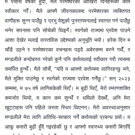
म पचास वर्षकी हुँदा, मैले परमेश्‍वरका आखिरी दिनहरूको काम
स्वीकार गरेँ। मैले आफ्नै जीवनकालमा परमेश्‍वरका व्यक्तिगत
वाणीहरू सुन्न पाउँछु र प्रभु येशूको पुनरागमनलाई स्वागत गर्न पाउँछु
भनेर सपनामा पनि सोचेकी थिइनँ। स्वर्गको राज्यमा प्रवेश पाउने
आशा देखेर मलाई वास्तविक उद्देश्यको अनुभूति भयो। हरेक दिन म
चाँडै उठ्ने र परमेश्‍वरका वचनहरू पढ्दै अबेरसम्म बस्ने गर्थेँ, र
मण्डलीले बन्दोबस्त गरेको कुनै पनि कर्तव्यलाई स्वीकार गरी त्यसमा
समर्पित हुन्थेँ। मैले सोचेँ, “यदि म आफ्नो कर्तव्यमा लागिरहन्छु भने,
मैले मुक्ति पाउनेछु र स्वर्गको राज्यमा प्रवेश गर्नेछु।” सन् २०२३
सम्ममा, म ७५ वर्ष लागिसकेकी थिएँ। म बुढी थिएँ, मेरो स्मरणशक्ति
कमजोर थियो, म कान कम सुन्थेँ र धमिलो देख्थेँ, अनि मेरा
खुट्टाहरू पनि पहिले जस्ता स्थिर थिएनन्। मेरो अवस्थाअनुसार
मण्डलीले मेरा लागि अतिथि-सत्कार गर्ने कर्तव्यको प्रबन्ध गर्‍यो। म
आफू कसरी बुढी हुँदै गइरहेकी छु र आफ्नो स्वास्थ्य कसरी बिग्रँदै