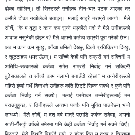
ढोका खोलिन्। ती सिस्टरले उनीहरू तीन-चार पटक आएका तर
कसैले ढोका नखोलेको बताइन्। मलाई साह्रै नराम्रो लाग्यो। मैले
सोचेँ, “के म वृद्धा र कान कम सुन्ने भएकीले गर्दा नै मैले उनीहरूको
आवाज नसुनेकी होइन र? मैले आफ्नो कर्तव्य राम्ररी पूरा गरेकी छैन।
अब म कान कम सुन्छु, आँखा धमिलो देख्छु, ढिलो प्रतिक्रिया दिन्छु,
र खुट्टाहरू धर्मराउँछन्। म साँच्चै केही पनि राम्ररी गर्न सक्दिनँ! म
अतिथि-सत्कारको कर्तव्य समेत राम्ररी निर्वाह गर्न सक्दिनँ!
बुढेसकालले त साँच्चै काम नलाग्ने बनाउँदो रहेछ!” म तन्नेरीहरूको
गहिरो ईर्ष्या गर्थेँ किनभने उनीहरू कति छिट्टै सिक्न सक्थे र कुनै पनि
कर्तव्य निर्वाह गर्न सक्थे। मलाई परमेश्‍वर तन्नेरीहरूलाई मन
पराउनुहुन्छ, र तिनीहरूले अन्तमा पक्कै पनि मुक्ति पाउनेछन् भन्ने
लाग्थ्यो। मैले सोचेँ, म दश वर्ष मात्रै पछाडि फर्कन सकेमा, आफ्नो
साठी-पैँसठ्ठी वर्षको उमेरमा पनि केही कर्तव्य निर्वाह गर्न सक्ने थिएँ।
बिस्तारै, मेरो स्थिति बिग्रँदै गयो, र हरेक दिन म दुःख र चिन्तामा