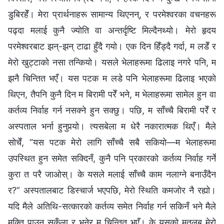
डुबिरहेँ। मेरा प्रार्थनाहरू सामान्य थिएनन्, र परमेश्‍वरका वचनहरू
पढ्दा मलाई कुनै ज्योति वा अन्तर्दृष्टि मिल्दैनथ्यो। मेरो हृदय
परमेश्‍वरबाट झन्-झन् टाढा हुँदै गयो। एक दिन हिँड्दै गर्दा, म लडेँ र
मेरो खुट्टाको नसा तन्कियो। यसले भेलाहरूमा ढिलाइ नगरे पनि, म
झनै चिन्तित भएँ। यस पटक म लडे पनि भेलाहरूमा ढिलाइ भएको
थिएन, तैपनि कुनै दिन म बिरामी परेँ भने, म भेलाहरूमा सामेल हुन वा
कर्तव्य निर्वाह गर्न नसक्ने हुन सक्छु। पछि, म साँच्चै बिरामी परेँ र
अस्पताल भर्ना हुनुपर्‍यो। त्यसबेला म धेरै नकारात्मक थिएँ। मैले
सोचेँ, “यस पटक मेरो लागि साँच्चै सबै सकियो—म भेलाहरूमा
उपस्थित हुन समेत सक्दिनँ, कुनै पनि प्रकारको कर्तव्य निर्वाह गर्ने
कुरा त परै जाओस्। के यसले मलाई साँच्चै काम नलाग्ने बनाउँदैन
र?” अस्पतालबाट डिस्चार्ज भएपछि, मेरो स्थिति कमजोर नै रह्यो।
यदि मैले अतिथि-सत्कारको कर्तव्य समेत निर्वाह गर्न सकिनँ भने मैले
मुक्ति पाउन सकूँला र भनेर म चिन्तित भएँ। के यसको मतलब मेरो