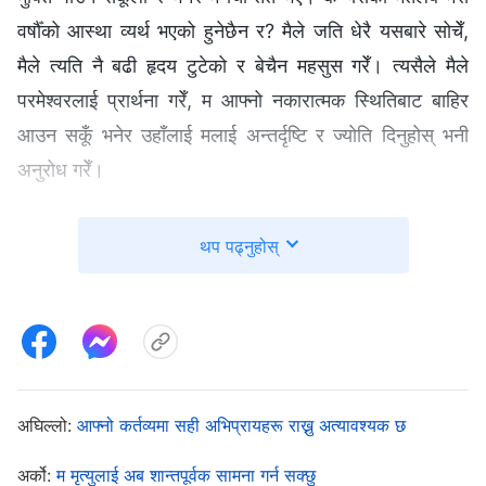
वर्षौँको आस्था व्यर्थ भएको हुनेछैन र? मैले जति धेरै यसबारे सोचेँ,
मैले त्यति नै बढी हृदय टुटेको र बेचैन महसुस गरेँ। त्यसैले मैले
परमेश्‍वरलाई प्रार्थना गरेँ, म आफ्नो नकारात्मक स्थितिबाट बाहिर
आउन सकूँ भनेर उहाँलाई मलाई अन्तर्दृष्टि र ज्योति दिनुहोस् भनी
अनुरोध गरेँ।
एक दिन, मैले एउटी वृद्धा सिस्टरले लेखेको अनुभवात्मक गवाही लेख
थप पढ्नुहोस्
पढेँ, र त्यसले ठ्याक्कै मेरो स्थितिलाई प्रतिबिम्बित गर्‍यो। त्यसमा
उद्धृत परमेश्‍वरका वचनहरूको एक खण्डले मलाई गहिरो रूपमा छोयो।
परमेश्‍वर भन्‍नुहुन्छ: “
विश्‍वासी दाजुभाइ-दिदीबहिनीहरूमाझ पाका
मानिसहरू पनि छन्, जो ६० देखि ८० वा ९० वर्ष उमेरसम्मका छन् र
जसले बुढेसकालको कारण केही कठिनाइहरू अनुभव गर्छन्। तर
अघिल्लो:
आफ्नो कर्तव्यमा सही अभिप्रायहरू राख्नु अत्यावश्यक छ
तिनीहरूको उमेर जति नै भए पनि, तिनीहरूको सोच सही वा तर्कसङ्गत
हुन्छ नै भन्‍ने छैन, र तिनीहरूका विचार र दृष्टिकोणहरू सत्यताअनुरूप
अर्को:
म मृत्युलाई अब शान्तपूर्वक सामना गर्न सक्छु