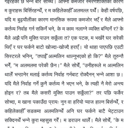
गइरहेको छ भन्ने बारे सोच्थेँ। आफ्नो कमजोर स्मरणशक्तिका कारण
म कुराहरू बिर्सिरहन्थेँ, र म कहिलेकाहीँ अलमल्ल पर्थेँ। केही वर्षपछि,
यदि म बुढ्यौलीका कारण मानसिक रूपमा कमजोर भएँ र मैले आफ्नो
कर्तव्य निर्वाह गर्न सकिनँ भने, के म काम नलाग्ने व्यक्ति बन्दिनँ र? के
मैले अझै पनि मुक्ति पाउन सकूँला त? एक पटक, म भर्खरै घर सरेकी
थिएँ र घर फर्कने बाटो खोज्दा-खोज्दै हराएँ। यो थाहा पाएपछि एउटी
सिस्टरले भनिन्, “तपाईँ अल्मलिन थाल्नुभएको हो कि?” मैले तुरुन्तै
भनेँ, “म अलमलमा परेकी छैन।” मैले सोचेँ, “उनीहरूले म अल्मलिन
थालेँ भन्ठानेर मलाई कर्तव्य निर्वाह गर्नबाट रोक्दैनन् भन्ने आशा छ।
यदि मैले निर्वाह गर्ने कुनै कर्तव्य नै भएन भने, के त्यही नै मेरो अन्त्य
होइन र? तब मैले कसरी मुक्ति पाउन सकूँला?” तर पछि फर्केर
सोच्दा, म खाना पकाउँदा प्रायः नुन वा हरियो प्याज हाल्न बिर्सन्थेँ, र
कहिलेकाहीँ सडकमा अलमलिन्थेँ अनि घर फर्कने बाटै भेट्टाउन
सक्दिनथेँ भन्ने कुरा महसुस गरेँ। म डराउन थालेँ। मैले सोचेँ, “के म