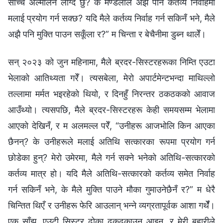
साँच्चै अल्मलिन लाग्दै छु? के मण्डलीले अझै पनि कर्तव्य निर्वाहमा
मलाई प्रयोग गर्न सक्छ? यदि मैले कर्तव्य निर्वाह गर्न सकिनँ भने, मैले
अझै पनि मुक्ति पाउन सकूँला र?” म चिन्ता र बेचैनीमा डुब्न थालेँ।
सन् २०२३ को जुन महिनामा, मैले ब्रदर-सिस्टरहरूका निम्ति एउटा
भेलाको आतिथ्यता गरेँ। त्यसबेला, मेरो अपार्टमेन्टभन्दा माथिल्लो
तल्लामा मर्मत भइरहेको थियो, र दिनहुँ निरन्तर ठकठकको आवाज
आउँथ्यो। त्यसपछि, मैले ब्रदर-सिस्टरहरू केही समयसम्म भेलामा
आएको देखिनँ, र म अलमल्ल परेँ, “उनीहरू आजभोलि किन आएका
छैनन्? के उनीहरूले मलाई अतिथि सत्कारका रूपमा प्रयोग गर्न
छोडेका हुन्? मेरो उमेरमा, मैले गर्न सक्ने भनेको अतिथि-सत्कारको
कर्तव्य मात्र हो। यदि मैले अतिथि-सत्कारको कर्तव्य समेत निर्वाह
गर्न सकिनँ भने, के मैले मुक्ति पाउने मौका गुमाउनेछैनँ र?” म धेरै
चिन्तित थिएँ र उनीहरू फेरि आउलान् भन्ने व्यग्रतापूर्वक आशा गर्थेँ।
एक साँझ, एउटी सिस्टर ढोका ढकढकाउन आइन्, र मेरी बुहारीले