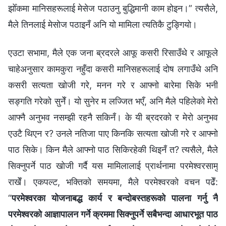
झोँकमा मानिसहरूलाई मेसेज पठाउनु बुद्धिमानी काम होइन।” त्यसैले,
मैले तिनलाई मेसोज पठाइनँ अनि यो मामिला त्यतिकै टुङ्गियो।
एउटा सभामा, मैले एक जना ब्रदरले आफू कसरी रिसाउँथे र आफूले
चाहेअनुसार कामकुरा नहुँदा कसरी मानिसहरूलाई दोष लगाउँथे अनि
कसरी सत्यता खोजी गरे, मनन गरे र आफ्नो बारेमा सिके भनी
सङ्गति गरेको सुनेँ। यो सुनेर म लज्जित भएँ, अनि मैले पहिलेको मेरो
आफ्नै अनुभव नसम्झी रहनै सकिनँ। के यी ब्रदरको र मेरो अनुभव
एउटै थिएन र? उनले नतिजा पाए किनकि सत्यता खोजी गरे र आफ्नो
पाठ सिके। किन मैले आफ्नो पाठ सिकिरहेकी थिइनँ त? त्यसैले, मैले
सिक्नुपर्ने पाठ खोजी गर्दै यस मामिलालाई प्रार्थनामा परमेश्‍वरसामु
राखेँ। एकपल्ट, भक्तिको समयमा, मैले परमेश्‍वरको वचन पढेँ:
“
परमेश्‍वरका योजनाबद्ध कार्य र बन्दोबस्तहरूको पालना गर्नु नै
परमेश्‍वरको आज्ञापालन गर्ने क्रममा सिक्‍नुपर्ने सबैभन्दा आधारभूत पाठ