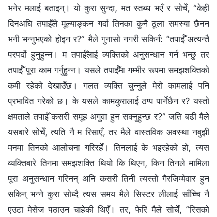
भनेर मलाई बताइन्। यो कुरा सुन्दा, मत स्तब्ध भएँ र सोचेँ, “केही
दिनअघि तपाईँले मूल्याङ्कन गर्दा तिनका कुनै ठूला समस्या छैनन्
भनी भन्नुभएको होइन र?” मैले गुनासो नगरी सकिनँ: “तपाईँ अत्यन्तै
परपर्दो हुनुहुन्न। म तपाईँलाई व्यक्तिको अनुसन्धान गर्न भन्छु तर
तपाईँ पूरा काम गर्नुहुन्न। यसले तपाईँमा गम्भीर रूपमा समझशक्तिको
कमी रहेको देखाउँछ। गलत व्यक्ति चुन्नुले मेरो कामलाई पनि
प्रभावित गरेको छ। के यसले कामकुरालाई ठप्प पार्नेछैन र? यस्तो
क्षमताले तपाईँ कसरी समूह अगुवा हुन सक्नुहुन्छ र?” जति बढी मैले
यसबारे सोचेँ, त्यति नै म रिसाएँ, तर मैले वास्तविक अवस्था नबुझी
मनमा तिनको आलोचना गरिरहेँ। तिनलाई के भइरहेको हो, त्यस
व्यक्तिबारे तिनमा समझशक्ति थियो कि थिएन, किन तिनले मामिला
पूरा अनुसन्धान गरिनन् अनि कसरी तिनी त्यस्तो गैरजिम्मेवार हुन
सकिन् भन्ने कुरा सोध्दै त्यस समय मैले सिस्टर लीलाई साँच्चि नै
एउटा मेसेज पठाउन चाहेकी थिएँ। तर, फेरि मैले सोचेँ, “रिसको