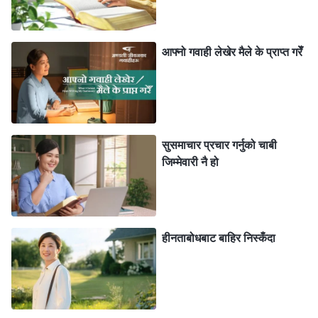
हो भन्ने कुरामा अल्झिएर विश्लेषण गरिरहन र अनुसन्धान गरिरहन
सकिनँ। मैले आफैलाई शान्त राखेर सत्यताखोजी गर्नुपर्थ्यो र पाठ
सिक्नुपर्थ्यो।
आफ्‍नो गवाही लेखेर मैले के प्राप्त गरेँ
मैले मनन गर्ने क्रममा परमेश्‍वरको वचनको एउटा खण्ड पढेँ। “
यदि
आफ्‍नो कर्तव्य निभाउने क्रममा तँ परमेश्‍वरमा भरोसा गर्दैनस् र उहाँलाई
हेर्दैनस्, केवल आफ्‍नो इच्‍छाअनुसार मात्रै गर्छस् भने, तँ जति नै बाठो
सुसमाचार प्रचार गर्नुको चाबी
भए पनि, तँ असफल हुनेछस्। स्वेच्‍छाचारी मानिसहरूले सधैँ आफ्‍नै
जिम्‍मेवारी नै हो
विचारहरू पछ्याउने गर्छन्, त्यसकारण के तिनीहरूमा परमेश्‍वरको डर
मान्‍ने हृदय हुन्छ? अत्यन्तै स्वेच्‍छाचारी मानिसहरूले परमेश्‍वरलाई
बिर्सेका हुन्छन्, र तिनीहरूले परमेश्‍वरको आज्ञापालन गर्न बिर्सेका
हीनताबोधबाट बाहिर निस्कँदा
हुन्छन्; परिस्थितिहरू आइपरेपछि, ठक्‍कर खाएपछि, वा कुनै कुरा
हासिल गर्न नसकेपछि मात्रै, यी मानिसहरूले आफूले परमेश्‍वरको
आज्ञापालन नगरेको, र परमेश्‍वरलाई प्रार्थना नगरेको चाल पाउँछन्।