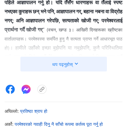
पहिले आज्ञापालन गर्नु हो। यदि तँसँग धारणाहरू वा तँलाई स्पष्ट
नभएका कुराहरू छन् भने पनि, आज्ञापालन गर्, बहाना नबना वा विद्रोह
नगर्; अनि आज्ञापालन गरेपछि, सत्यताको खोजी गर्; परमेश्‍वरलाई
प्रार्थना गर्दै खोजी गर्
”
(वचन, खण्ड ३। आखिरी दिनहरूका ख्रीष्टका
वार्तालापहरू। परमेश्‍वरमा समर्पित हुनु नै सत्यता प्राप्त गर्ने आधारभूत पाठ
। हामीले उहाँको इच्छा बुझेपनि या नबुझेपनि, कुनै परिस्थितिमा
हो)
पर्दा, त्यसको विरोध गर्नै हुँदैन वा आफ्नो मामिलालाई लिएर बहस गर्नै
थप पढ्नुहोस्
हुँदैन भनी परमेश्‍वर भन्नुहुन्छ। परमेश्‍वरले हामीलाई जुन परिस्थितिमा
राख्नुहुन्छ, त्यसलाई स्वीकार र पालन गर्ने मनोवृत्ति हामीसित हुनैपर्छ।
यो परमेश्‍वरबाट नै आएको कुरा हो भनी स्वीकार गर्ने व्यवहार हो। कुनै
कुरा घट्दा मैले यसलाई सधैँ बाहिरबाट हेरेँ, ठीक र बेठीक विश्लेषण
गरेँ यो र त्यो भन्दै गुनासो गरेँ। मैले सधैँ समूह अगुवा लापरबाह र
आफ्नो कर्तव्यमा गैरजिम्मेवार भएको, त्यसले मेरो कामलाई असर
अघिल्लो:
प्रतिष्ठा श्राप हो
गरिरहेको, अनि मलाई धेरै अनावश्यक प्रयास गर्न लगाइएरहेको छ
अर्को:
परमेश्‍वरको गवाही दिनु नै साँचो रूपमा कर्तव्य पूरा गर्नु हो