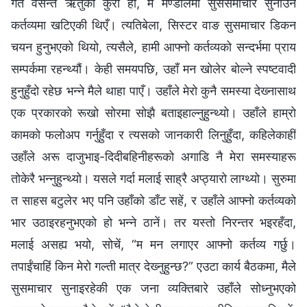
गत वसन्त ऋतुको कुरा हो, म मण्डीलमा सुससमाचार सुनाउने
कर्तव्यमा खटिएकी थिएँ। त्यतिबेला, सिस्टर वाङ सुसमाचार डिकन
चयन हुनुभएको थियो, त्यसैले, हामी आफ्नो कर्तव्यको सन्दर्भमा प्राय
सम्पर्कमा रहन्थ्यौं। केही समयपछि, उहाँ मन खोलेर बोल्ने स्पष्टवादी
हुनुहुँदो रहेछ भन्‍ने मैले थाहा पाएँ। उहाँले मेरो कुनै समस्या देख्‍नासाथ
एक प्रकारको रूखो सोरमा सोझै बताइहाल्नुहुन्थ्यो। उहाँले हाम्रो
कामको फलोअप गर्नुहुँदा र त्यसको जानकारी लिनुहुँदा, कहिलेकाहीं
उहाँले अरू दाजुभाइ-दिदीबहिनीहरूको अगाडि नै मेरा समस्याहरू
तोकेरै भन्‍नुहुन्थ्यो। यसले गर्दा मलाई साह्रै अप्ठ्यारो लाग्थ्यो। सुरुमा
त साहस बटुलेर भए पनि उहाँको डाँट सहें, र उहाँले आफ्नो कर्तव्यको
भार उठाइरहनुभएको हो भन्‍ने ठानें। तर यस्तो निरन्तर भइरहँदा,
मलाई असह्य भयो, सोचें, “म मन लगाएर आफ्नो कर्तव्य गर्छु।
तपाईंचाहिं किन मेरो गल्ती मात्र देख्‍नुहुन्छ?” एउटा कार्य बैठकमा, मैले
सुसमाचार सुनाइरहेकी एक जना व्यक्तिबारे उहाँले सोध्‍नुभएको