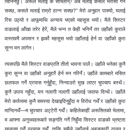
चिनिनेछु। अरूले मलाई के सोच्लान्? अब मलाई कसले भरोसा गर्न
सक्छ, कसले मलाई राम्रो ठान्‍न सक्छ?” मेरो अनुहार पाक्यो, मलाई
रिस उठ्यो र आफूमाथि अन्याय भएको महसुस भयो। मैले सिस्टर
वाङलाई आँखा तरेर हेरें, मैले भन्‍न त केही भनिनँ तर उहाँको कुराले
वास्तवमै अपमान र झर्को महसुस भयो उहाँलाई हेर्न वा उहाँको कुरा
सुन्‍न मन लागेन।
त्यसपछि मैले सिस्टर वाङप्रति तीतो भावना पालें। उहाँले भनेका कुनै
कुरा सुन्‍न वा उहाँको अनुहारै हेर्न मन गरिनँ। उहाँले कामबारे मसित
छलफल गर्ने प्रयास गर्नुहुँदा, निन्याउरो मुख लाएर चुपचाप बस्थें।
कुनै उपाय नहुँदा, मन नलागी नलागी उहाँलाई जवाफ दिन्थें। उहाँले
मेरो कर्तव्यमा कुनै समस्या देखाइदिनुहुँदा म विरोध गर्थें र उहाँको कुरा
मान्दिनथेँ—म चुपचाप अट्टेरी गर्थें। कहिलेकाहीं अरूसितको भेलामा,
म आफ्ना अनुभवहरूबारे सङ्गति गर्ने निहुँमा सिस्टर वाङको भ्रष्टता
खुलासा गर्ने प्रयास गर्थें, ताकि सबैले उहाँलाई अहङ्कारी ठानून् र