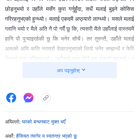
छोड्नुभयो र उहाँले मसँग कुरा गर्नुहुँदा, सधैं मलाई बुझ्ने कोसिस
गरिरहनुभएको हुन्थ्यो। मलाई एकदमै अप्ठ्यारो लाग्थ्यो। यसले मलाई
ग्लानि भयो र मैले अति नै पो गर्दै छु कि, त्यसरी मैले उहाँलाई वास्तवमै
हानि पो पुऱ्याइरहेकी छु कि भनेर सोचें। तर तुरुन्तै, उहाँले मलाई
अरूको अघि कत्ति नराम्रो देखाउनुभएको थियो भनेर सम्झन्थें र फेरि
रिसको पारा चढिहाल्थ्यो। उहाँलाई ध्यान दिनै मन नलाग्‍ने भइरह्यो। र
यसरी म अन्धकारमा जिइरहें, परमेश्‍वरलाई प्रार्थनामा भन्‍नलाई केही
थप पढ्नुहोस्
हुन्‍नथ्यो र कर्तव्यमा मेरो प्रस्तुति खस्किँदै गयो।
एकपटक, एक जना अगुवाले हाम्रो टोलीलाई सिस्टर वाङको
मूल्याङ्कन लेख्‍न पत्र पठाए। मूल्यांङ्न निष्पक्ष र उद्देश्यपूर्ण हुनुपर्छ
भनेर मलाई थाहा थियो, तर अझै पनि मैले उहाँप्रति इबी राखिरहेकै
अघिल्लो:
घरको बन्धनबाट मुक्त भएँ
थिएँ, त्यसैले, मैले उहाँबारे मेरा सबै गुनासोहरू र पूर्वाग्रहरू लेखें,
उहाँसित प्रेमको कमी छ, उहाँका बोली र काम मानिसहरूको निम्ति
अर्को:
हैसियत त्यागेर म स्वतन्त्र भएको छु