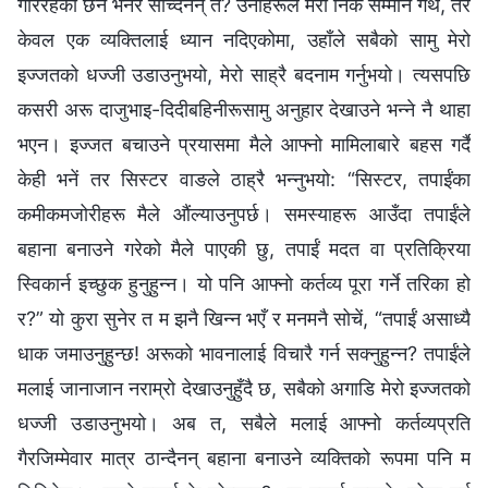
गरिरहेको छैनँ भनेर सोच्दैनन् त? उनीहरूले मेरो निकै सम्मान गर्थे, तर
केवल एक व्यक्तिलाई ध्यान नदिएकोमा, उहाँले सबैको सामु मेरो
इज्‍जतको धज्‍जी उडाउनुभयो, मेरो साह्रै बदनाम गर्नुभयो। त्यसपछि
कसरी अरू दाजुभाइ-दिदीबहिनीरूसामु अनुहार देखाउने भन्‍ने नै थाहा
भएन। इज्‍जत बचाउने प्रयासमा मैले आफ्नो मामिलाबारे बहस गर्दै
केही भनें तर सिस्टर वाङले ठाह्रै भन्‍नुभयो: “सिस्टर, तपाईंका
कमीकमजोरीहरू मैले औंल्याउनुपर्छ। समस्याहरू आउँदा तपाईंले
बहाना बनाउने गरेको मैले पाएकी छु, तपाईं मदत वा प्रतिक्रिया
स्विकार्न इच्छुक हुनुहुन्‍न। यो पनि आफ्नो कर्तव्य पूरा गर्ने तरिका हो
र?” यो कुरा सुनेर त म झनै खिन्‍न भएँ र मनमनै सोचें, “तपाईं असाध्यै
धाक जमाउनुहुन्छ! अरूको भावनालाई विचारै गर्न सक्‍नुहुन्‍न? तपाईंले
मलाई जानाजान नराम्रो देखाउनुहुँदै छ, सबैको अगाडि मेरो इज्‍जतको
धज्‍जी उडाउनुभयो। अब त, सबैले मलाई आफ्नो कर्तव्यप्रति
गैरजिम्मेवार मात्र ठान्दैनन् बहाना बनाउने व्यक्तिको रूपमा पनि म