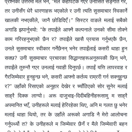
प्रश्‍नको उत्तरमा मैले भनें, “मैले केहीपटक गएर उनीसित सङ्गति गरें,
तर उनीसँग धेरै धारणाहरू भएकोले र उनी त्यति सुसमाचार स्विकार्ने
खालकी नभएकीले, जानै छोडिदिएँ।” सिस्टर वाङले मलाई सबैको
अगाडि झपार्नुभयो: “के तपाईंले आफ्नै कल्पनाले उनको सीमा तोक्‍ने
काम गरिरहनुभएको छैन र? तपाईंले खासै प्रयास गर्नुभएकै छैन,
उनले सुसमाचार स्वीकार गर्नेछैनन् भनेर तपाईंलाई कसरी थाहा हुन
सक्छ? उनी सुसमाचार प्रचारका सिद्धान्तहरूअनुरूपकी छिन् भने,
तपाईंले तुरुन्तै गएर उनलाई गवाही दिनुपर्छ। तपाईं यत्ति लापरवाह र
गैरजिम्मेवार हुनहुन्छ भने, कसरी आफ्नो कर्तव्य राम्ररी गर्न सक्‍नुहुन्छ
र?” उहाँको रिसाएको अनुहार देखेर र च्याँठिएको सोर सुनेर मलाई
साह्रै दिक्‍क लाग्यो। अरू दाजुभाइ-दिदीबहिनीहरूसामु म साह्रै
अपमानित भएँ, उनीहरूले मलाई हेरिरहेका थिए, अनि म गलत छु भनेर
मलाई थाहा थियो, तर के उहाँले अरूको अगाडि नै मेरो आलोचना
गर्नुपर्थ्यो त? के उनीहरूले म जिम्मेवार छैनँ र मैले जिम्मेवारी बहन