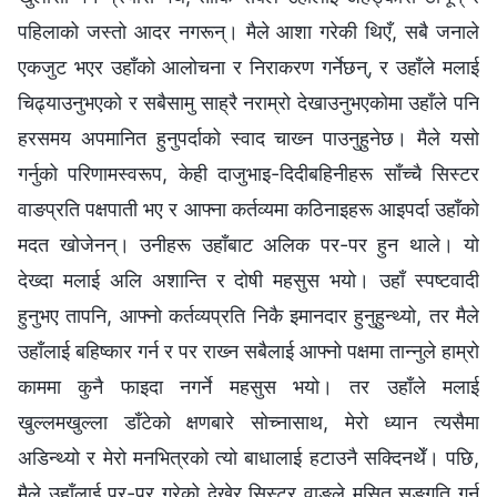
पहिलाको जस्तो आदर नगरून्। मैले आशा गरेकी थिएँ, सबै जनाले
एकजुट भएर उहाँको आलोचना र निराकरण गर्नेछन्, र उहाँले मलाई
चिढ्याउनुभएको र सबैसामु साह्रै नराम्रो देखाउनुभएकोमा उहाँले पनि
हरसमय अपमानित हुनुपर्दाको स्वाद चाख्‍न पाउनुहुनेछ। मैले यसो
गर्नुको परिणामस्वरूप, केही दाजुभाइ-दिदीबहिनीहरू साँच्‍चै सिस्टर
वाङप्रति पक्षपाती भए र आफ्ना कर्तव्यमा कठिनाइहरू आइपर्दा उहाँको
मदत खोजेनन्। उनीहरू उहाँबाट अलिक पर-पर हुन थाले। यो
देख्दा मलाई अलि अशान्ति र दोषी महसुस भयो। उहाँ स्पष्टवादी
हुनुभए तापनि, आफ्नो कर्तव्यप्रति निकै इमानदार हुनुहुन्थ्यो, तर मैले
उहाँलाई बहिष्कार गर्न र पर राख्‍न सबैलाई आफ्नो पक्षमा तान्‍नुले हाम्रो
काममा कुनै फाइदा नगर्ने महसुस भयो। तर उहाँले मलाई
खुल्लमखुल्ला डाँटेको क्षणबारे सोच्नासाथ, मेरो ध्यान त्यसैमा
अडिन्थ्यो र मेरो मनभित्रको त्यो बाधालाई हटाउनै सक्दिनथेँ। पछि,
मैले उहाँलाई पर-पर गरेको देखेर सिस्टर वाङले मसित सङ्गति गर्न