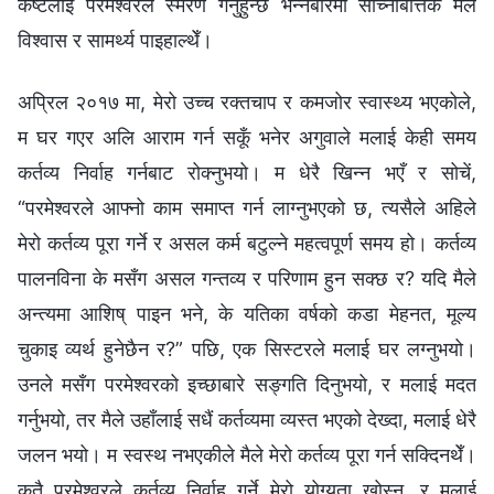
कष्टलाई परमेश्‍वरले स्मरण गर्नुहुन्छ भन्‍नेबारेमा सोच्‍नेबित्तिकै मैले
विश्‍वास र सामर्थ्य पाइहाल्थेँ।
अप्रिल २०१७ मा, मेरो उच्‍च रक्तचाप र कमजोर स्वास्थ्य भएकोले,
म घर गएर अलि आराम गर्न सकूँ भनेर अगुवाले मलाई केही समय
कर्तव्य निर्वाह गर्नबाट रोक्‍नुभयो। म धेरै खिन्‍न भएँ र सोचें,
“परमेश्‍वरले आफ्नो काम समाप्त गर्न लाग्‍नुभएको छ, त्यसैले अहिले
मेरो कर्तव्य पूरा गर्ने र असल कर्म बटुल्ने महत्वपूर्ण समय हो। कर्तव्य
पालनविना के मसँग असल गन्तव्य र परिणाम हुन सक्छ र? यदि मैले
अन्त्यमा आशिष्‌ पाइन भने, के यतिका वर्षको कडा मेहनत, मूल्य
चुकाइ व्यर्थ हुनेछैन र?” पछि, एक सिस्टरले मलाई घर लग्‍नुभयो।
उनले मसँग परमेश्‍वरको इच्छाबारे सङ्गति दिनुभयो, र मलाई मदत
गर्नुभयो, तर मैले उहाँलाई सधैं कर्तव्यमा व्यस्त भएको देख्दा, मलाई धेरै
जलन भयो। म स्वस्थ नभएकीले मैले मेरो कर्तव्य पूरा गर्न सक्दिनथेँ।
कतै परमेश्‍वरले कर्तव्य निर्वाह गर्ने मेरो योग्यता खोस्‍न, र मलाई