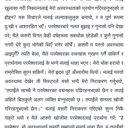
खुलासा गरी निकाल्नलाई मेरो अस्वस्थताको प्रयोग गरिरहनुभएको त
होइन? यस विचारले मलाई लल्याकलुलुक बनायो, र म पूर्ण रूपमा
दुःखी र आशारहित भएँ। परमेश्‍वरबारे गलत बुझाइ र गुनासो पनि देखा
परे; मैले कसरी विगत केही वर्षहरूमा सबथोक छोडेकी र कुनै गुनासो
नगरी धेरै कुरा भोगेकी थिएँ भनेर सोचेँ। कसरी म यस्तो अवस्थामा
आइपुगेँ? त्यति बेला, मैले परमेश्‍वरका वचनहरू ग्रहण गर्नै सकिनँ र
प्रार्थनामा परमेश्‍वरलाई के भन्‍ने मलाई थाहा भएन। मेरो भोक हरायो र
राम्रोसित सुत्‍न सकिनँ। मेरो हृदय पूरै अँध्यारोमा थियो। मलाई यस्तो
अवस्थामा देखेर ती सिस्टरले यसो भन्दै मेरो निराकरण गर्नुभयो,
“तपाईंले साच्‍चै नै परमेश्‍वरका वचनहरू पढिरहनभएको छैन र तपाईं
अहिले बिलकुलै अलग व्यक्ति बन्‍नुभएको छ। तपाईंले सत्यता खोजी
गरिरहनुभएको छैन।” मलाई यसरी निराकरण गरिएको सुन्‍न निकै
गाह्रो भयो र मैले आफ्नो खोजीमा परमेश्‍वरलाई प्रार्थना गरें: “हे
परमेश्‍वर, यो अवस्थालाई कसरी सम्हाल्ने मलाई थाहा छैन, म तपाईंको