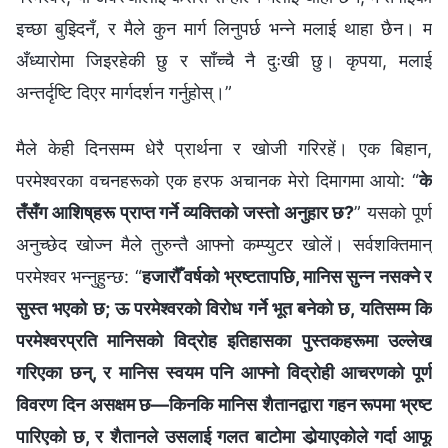
इच्छा बुझ्दिनँ, र मैले कुन मार्ग लिनुपर्छ भन्‍ने मलाई थाहा छैन। म
अँध्यारोमा जिइरहेकी छु र साँच्‍चै नै दुःखी छु। कृपया, मलाई
अन्तर्दृष्टि दिएर मार्गदर्शन गर्नुहोस्।”
मैले केही दिनसम्म धेरै प्रार्थना र खोजी गरिरहें। एक बिहान,
परमेश्‍वरका वचनहरूको एक हरफ अचानक मेरो दिमागमा आयो: “
के
तँसँग आशिष्‌हरू प्राप्‍त गर्ने व्यक्तिको जस्तो अनुहार छ?
” यसको पूर्ण
अनुच्छेद खोज्न मैले तुरुन्तै आफ्नो कम्प्युटर खोलें। सर्वशक्तिमान्‌
परमेश्‍वर भन्‍नुहुन्छ: “
हजारौँ वर्षको भ्रष्‍टतापछि, मानिस सुन्‍न नसक्‍ने र
सुस्त भएको छ; ऊ परमेश्‍वरको विरोध गर्ने भूत बनेको छ, यतिसम्म कि
परमेश्‍वरप्रति मानिसको विद्रोह इतिहासका पुस्तकहरूमा उल्लेख
गरिएका छन्, र मानिस स्वयम पनि आफ्नो विद्रोही आचरणको पूर्ण
विवरण दिन असक्षम छ—किनकि मानिस शैतानद्वारा गहन रूपमा भ्रष्‍ट
पारिएको छ, र शैतानले उसलाई गलत बाटोमा डोर्‍याएकोले गर्दा आफू