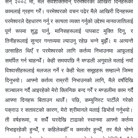
सन् २००८ मा, मैले सर्वशक्तिमान् परमेश्‍वरको आखिरी दिनहरूको
कामलाई ग्रहण गरेँ। परमेश्‍वरको वचन पढेर मैले आखिरी दिनहरूमा
परमेश्‍वरले देहधारण गर्नु र सत्यता व्यक्त गर्नुको उद्देश्‍य मानवजातिलाई
पूर्ण रूपमा शुद्ध पार्नु, मानिसहरूलाई पापबाट मुक्ति दिनु, र
तिनीहरूलाई सुन्दर गन्तव्यमा ल्याउनु रहेछ भन्‍ने बुझेँ। म अत्यन्तै
उत्साहित थिएँ र परमेश्‍वरको लागि कर्तव्य निभाउनमा आफूलाई
समर्पित गर्न चाहन्थेँ। केही समयपछि नै मण्डली अगुवाले मलाई नयाँ
विश्‍वासीहरूलाई मलजल गर्ने र केही भेला समूहहरू सम्हाल्ने जिम्‍मा
दिनुभयो। आफ्‍नो कर्तव्य राम्ररी निभाउनको लागि, मैले वर्षौँदेखि
सञ्चालन गर्दै आइरहेको मेरो क्‍लिनिक बन्द गरेँ र मण्डलीमा काम गर्दै
आफ्‍ना दिनहरू बिताउन थालेँ। पछि, कम्युनिस्ट पार्टीले गरेको
पक्राउ र सतावटको कारण, मेरो श्रीमानले मलाई डिभोर्स गर्नुभयो।
ती वर्षहरूमा, म सधैँ घरदेखि टाढाको स्थानमा आफ्‍नो कर्तव्य
निभाइरहेकी हुन्थेँ, र कहिलेकहीँ म कमजोर हुन्थेँ, तर मैले भोग्‍ने