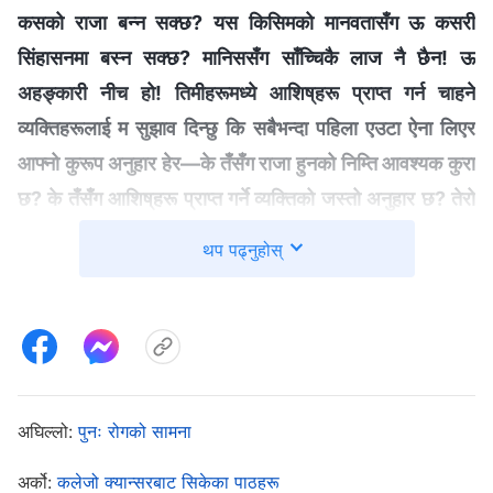
कसको राजा बन्‍न सक्छ? यस किसिमको मानवतासँग ऊ कसरी
सिंहासनमा बस्‍न सक्छ? मानिससँग साँच्‍चिकै लाज नै छैन! ऊ
अहङ्कारी नीच हो! तिमीहरूमध्ये आशिष्‌हरू प्राप्‍त गर्न चाहने
व्यक्तिहरूलाई म सुझाव दिन्छु कि सबैभन्दा पहिला एउटा ऐना लिएर
आफ्नो कुरूप अनुहार हेर—के तँसँग राजा हुनको निम्ति आवश्यक कुरा
छ? के तँसँग आशिष्‌हरू प्राप्‍त गर्ने व्यक्तिको जस्तो अनुहार छ? तेरो
स्वभावमा अलिकति पनि परिवर्तन आएको छैन र तैँले कुनै पनि
थप पढ्नुहोस्
सत्यतालाई अभ्यास गरेको छैनस्, तैपनि अझ तँ सुन्दर भोली, अर्थात्
भविष्यको आशा गर्छस्। तैँले आफैलाई भ्रममा पार्दैछस्!
”
(वचन, खण्ड
१। परमेश्‍वरको देखापराइ र काम। अपरिवर्तित स्वभाव हुनु भनेको
। “
मानिसहरूले आशिष्, इनाम, र
परमेश्‍वरसँगको शत्रुतामा हुनु हो)
मुकुट पाउन परमेश्‍वरमा विश्‍वास गर्छन्। के हरेकको हृदयमा यही कुरा
अघिल्लो:
पुनः रोगको सामना
हुँदैन र? हुन्छ, र यही तथ्य हो। मानिसहरूले यसबारेमा त्यति कुरा नगरे
पनि, र तिनीहरूले आशिष्‌हरू पाउने आफ्‍नो मनसाय र इच्छालाई
अर्को:
कलेजो क्यान्सरबाट सिकेका पाठहरू