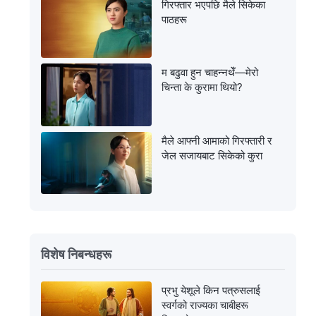
गिरफ्तार भएपछि मैले सिकेका
पाठहरू
म बढुवा हुन चाहन्नथेँ—मेरो
चिन्ता के कुरामा थियो?
मैले आफ्नी आमाको गिरफ्तारी र
जेल सजायबाट सिकेको कुरा
विशेष निबन्धहरू
प्रभु येशूले किन पत्रुसलाई
स्वर्गको राज्यका चाबीहरू