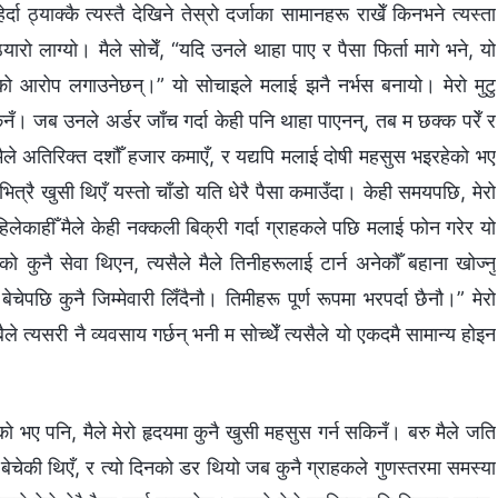
ठ्याक्कै त्यस्तै देखिने तेस्रो दर्जाका सामानहरू राखेँ किनभने त्यस्ता
यारो लाग्यो। मैले सोचेँ, “यदि उनले थाहा पाए र पैसा फिर्ता मागे भने, यो
 भएको आरोप लगाउनेछन्।” यो सोचाइले मलाई झनै नर्भस बनायो। मेरो मुटु
नँ। जब उनले अर्डर जाँच गर्दा केही पनि थाहा पाएनन्, तब म छक्क परेँ र
मैले अतिरिक्त दशौँ हजार कमाएँ, र यद्यपि मलाई दोषी महसुस भइरहेको भए
भित्रै खुसी थिएँ यस्तो चाँडो यति धेरै पैसा कमाउँदा। केही समयपछि, मेरो
लेकाहीँ मैले केही नक्कली बिक्री गर्दा ग्राहकले पछि मलाई फोन गरेर यो
कुनै सेवा थिएन, त्यसैले मैले तिनीहरूलाई टार्न अनेकौँ बहाना खोज्नु
बेचेपछि कुनै जिम्मेवारी लिँदैनौ। तिमीहरू पूर्ण रूपमा भरपर्दा छैनौ।” मेरो
त्यसरी नै व्यवसाय गर्छन् भनी म सोच्थेँ त्यसैले यो एकदमै सामान्य होइन
हेको भए पनि, मैले मेरो हृदयमा कुनै खुसी महसुस गर्न सकिनँ। बरु मैले जति
बेचेकी थिएँ, र त्यो दिनको डर थियो जब कुनै ग्राहकले गुणस्तरमा समस्या