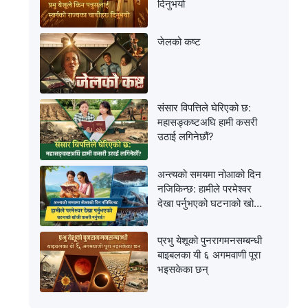
दिनुभयो
जेलको कष्ट
संसार विपत्तिले घेरिएको छ:
महासङ्कष्टअघि हामी कसरी
उठाई लगिनेछौं?
अन्त्यको समयमा नोआको दिन
नजिकिन्छ: हामीले परमेश्‍वर
देखा पर्नुभएको घटनाको खोजी
कसरी गर्नुपर्छ?
प्रभु येशूको पुनरागमनसम्‍बन्धी
बाइबलका यी ६ अगमवाणी पूरा
भइसकेका छन्