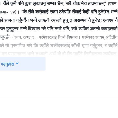
 तैँले कुनै पनि कुरा लुकाउनु सम्भव छैन; सबै थोक मेरा हातमा छन्
”
(वचन,
। “
के तैँले कसैलाई रकम ठगेपछि तँलाई केही पनि हुनेछैन भन्‍ने
 अध्याय ४४)
ामना गर्नुपर्दैन भन्‍ने लाग्छ? त्यस्तो हुनु त असम्‍भव नै हुनेछ; अवश्य नै
हुनुहुन्छ भन्‍ने विश्‍वास गरे पनि नगरे पनि, सबै व्यक्ति आफ्‍नो व्यवहारको
नुपर्छ
”
(वचन, खण्ड २। परमेश्‍वरलाई चिन्‍ने विषयमा। परमेश्‍वर स्वयम् अद्वितीय
 यो प्रमाणित गर्छ कि उहाँले छलीहरूलाई साँच्‍चै घृणा गर्नुहुन्छ, र उहाँले
 पराउनुहुन्‍न भन्‍ने तथ्यको अर्थ यो हो कि उहाँले तिनीहरूका कार्यहरू,
ो काम गर्ने तरिका मन पराउनुहुन्‍न। त्यसकारण, यदि हामी परमेश्‍वरलाई खुसी
पढ्नुहोस्
 अस्तित्वमा रहन्छौं त्यो परिवर्तन गर्नुपर्छ। पहिले, हामी मानिसहरूका माझमा
 पूँजीको रूपमा र अस्तित्वको आधार, जीवन र जगको रूपमा प्रयोग गर्थ्यौं,
ई परमेश्‍वरले घृणा गर्नुहुन्छ
”
(आखिरी दिनहरूका ख्रीष्टका वार्तालापहरूका
वभाव धर्मी, पवित्र छ र यसले कुनै उल्लङ्घन सहँदैन। उहाँ हाम्रो प्रत्येक