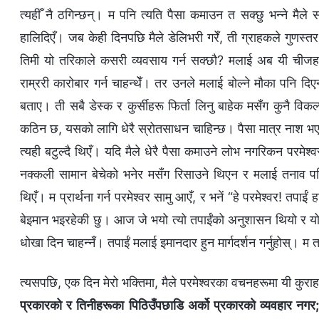
त्यहीँ नै ठगिन्छन्। म पनि त्यति पैसा कमाउन त सक्छु भन्ने मैले 
हालिदिएँ। जब केही दिनपछि मैले डेलिभरी गरेँ, ती ग्राहकले गुणस
तिमी यो तरिकाले कसरी व्यवसाय गर्न सक्छौ? मलाई अब यी चीजहरू
राम्ररी कारोबार गर्न चाहन्थेँ। तर उनले मलाई बोल्ने मौका पनि दिए
बताए। ती सबै डेस्क र कुर्सीहरू फिर्ता लिनु बाहेक मसँग कुनै विक
कठिन छ, यसको लागि धेरै स्रोतसाधन चाहिन्छ। पैसा मात्र नाश भएको थि
त्यही बटुल्दै थिएँ। यदि मैले धेरै पैसा कमाउने लोभ नगरिकन परमे
नक्कली सामान बेचेको भनेर मसँग रिसाउने थिएन र मलाई तनाव पनि
थिएँ। म प्रार्थना गर्न परमेश्‍वर सामु आएँ, र भनें “हे परमेश्‍वर! 
बेइमान भइरहेकी छु। आज जे भयो त्यो तपाईंको अनुशासन थियो र य
धोखा दिन चाहन्नँ। तपाईं मलाई इमानदार हुन मार्गदर्शन गर्नुहोस्। म तप
त्यसपछि, एक दिन मेरो भक्तिमा, मैले परमेश्‍वरका वचनहरूमा यी कुराहर
प्रकारको र तिनीहरूका पिठिउँपछाडि अर्को प्रकारको व्यवहार नगर; तैँ