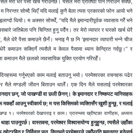
। त्यसले मेरो धेरै पैसा खर्च गराउनेछ। यसले मेरो प्रतिष्ठा पनि गिराउन सक्छ,
 म निरन्तर सोच्दै थिएँ यदि मलाई कुनै बेला त्यस प्रकारको फोन आयो भने
इलाग्दो थियो। म अक्सर सोच्थेँ, “यदि मैले इमान्दारीपूर्वक व्यवसाय गरेँ भने
सबारे जतिबेला पनि चिन्तित हुनु पर्दैन। तर मेरो व्यापार र घरको खर्च धेरै
े, मैले धेरै पैसा कमाउने छैनँ। भनाइ नै छ नि ‘इमानदार व्यापारी भन्‍ने चीज
 कमाउन सक्दिनँ त्यसैले म केवल पैसामा ध्यान केन्द्रित गर्दछु।” र
सा कमाउन मैले छलको व्यवसायिक युक्ति प्रयोग गरिरहेँ।
ी दिनहरूमा गर्नुभएको काम मलाई बताउनु भयो। परमेश्‍वरका वचनहरू पढेर
र मैले मण्डली जीवन बिताउन थालेँ। एक दिन मैले यसलाई परमेश्‍वरका
 इमानदार छन्, जो पाखण्डी वा छली छैनन्। के इमानदार र निष्कपट मानिसहरू
कहाँ आउनु स्वीकार्य छ; म यस किसिमको व्यक्तिसँग खुशी हुन्छु, र मलाई
ण्ड १। परमेश्‍वरको देखापराइ र काम। प्रारम्‍भमा ख्रीष्‍टका वाणीहरू, अध्याय
ाहा पाउनुपर्छ। वास्तवमा, परमेश्‍वर विश्‍वासयोग्य हुनुहुन्छ, त्यसैले उहाँका
 खोटरहित र निर्विवाद छन्, किनभने परमेश्‍वरले उहाँप्रति इमानदार हुनेलाई