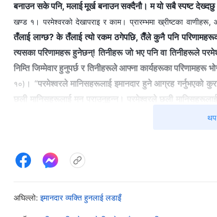
बनाउन सके पनि, मलाई मूर्ख बनाउन सक्दैनौ। म यो सबै स्पष्ट देख्दछु।
खण्ड १। परमेश्‍वरको देखापराइ र काम। प्रारम्‍भमा ख्रीष्‍टका वाणीहरू,
तँलाई लाग्छ? के तँलाई त्यो रकम ठगेपछि, तैँले कुनै पनि परिणामहरूको स
त्यसका परिणामहरू हुनेछन्! तिनीहरू जो भए पनि वा तिनीहरूले परमेश्‍वर 
निम्ति जिम्‍मेवार हुनुपर्छ र तिनीहरूले आफ्‍ना कार्यहरूका परिणामहरू भोग्‍
। “
परमेश्‍वरले मानिसहरूलाई इमानदार हुने आग्रह गर्नुभएको कुराले
१०)
छली मानिसहरूलाई मन पराउनुहुन्‍न। परमेश्‍वरले छली मानिसहरूलाई मन
स्वभाव र उत्प्रेरणाहरूलाई मन पराउनुहुन्‍न; अर्थात्, उहाँले उनीहरूक
थप 
पार्न चाहन्छौं भने हामीले पहिले हाम्रा कार्यहरू र हामी जुन प्रकारले
जिउनका निम्ति झुट र बहानामा भर पर्थ्यौं, हामीले त्यसैलाई हाम्रो
जसद्वारा हामीले आफैलाई सञ्‍चालन गर्थ्यौं। यो त्यस्तो कुरा थियो जसला
।
अभिलेखहरूको “इमान्दार व्यक्ति हुनुको सबैभन्दा आधारभूत अभ्यास”)
अघिल्लो:
इमानदार व्यक्ति हुनलाई लडाइँ
परमेश्‍वरका वचनहरूबाट मैले के महसुस गर्न सकेँ भने परमेश्‍वरको स्