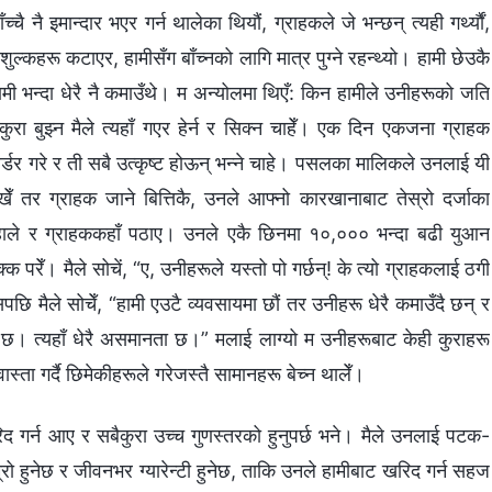
 नै इमान्दार भएर गर्न थालेका थियौं, ग्राहकले जे भन्छन् त्यही गर्थ्यौं,
बै शुल्कहरू कटाएर, हामीसँग बाँच्नको लागि मात्र पुग्ने रहन्थ्यो। हामी छेउकै
 भन्दा धेरै नै कमाउँथे। म अन्योलमा थिएँ: किन हामीले उनीहरूको जति
रा बुझ्न मैले त्यहाँ गएर हेर्न र सिक्न चाहेँ। एक दिन एकजना ग्राहक
र गरे र ती सबै उत्कृष्ट होऊन् भन्ने चाहे। पसलका मालिकले उनलाई यी
ेखेँ तर ग्राहक जाने बित्तिकै, उनले आफ्नो कारखानाबाट तेस्रो दर्जाका
 हाले र ग्राहककहाँ पठाए। उनले एकै छिनमा १०,००० भन्दा बढी युआन
रेँ। मैले सोचें, “ए, उनीहरूले यस्तो पो गर्छन्! के त्यो ग्राहकलाई ठगी
सपछि मैले सोचेँ, “हामी एउटै व्यवसायमा छौं तर उनीहरू धेरै कमाउँदै छन् र
ो छ। त्यहाँ धेरै असमानता छ।” मलाई लाग्यो म उनीहरूबाट केही कुराहरू
स्ता गर्दै छिमेकीहरूले गरेजस्तै सामानहरू बेच्न थालेँ।
र्न आए र सबैकुरा उच्च गुणस्तरको हुनुपर्छ भने। मैले उनलाई पटक-
म्रो हुनेछ र जीवनभर ग्यारेन्टी हुनेछ, ताकि उनले हामीबाट खरिद गर्न सहज