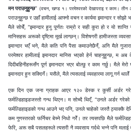
मन पराउनुहुन्छ
”
(वचन, खण्ड १। परमेश्‍वरको देखापराइ र काम। तीन अर
पराउनुहुन्छ र उहाँ हामीलाई आफ्नो वचन र कार्यमा इमान्दार र सोझो भए
मैले सोचेँ, “इमान्दार हुनु पूर्णतः राम्रो र सही कुरा हो र यो 
मानिसहरू अरूको दृष्टिमा मूर्ख लाग्छन्। विशेषगरी हामीजस्ता व्यवस
इमान्दार भएँ भने, मैले कति पनि पैसा कमाउनेछैनँ, अनि मैले गुज
परमेश्‍वर हामीलाई इमानदार मानिस भएको हेर्न चाहनुहुन्छ, म अब क
दिदीबहिनीहरूसँग पूर्ण इमानदार भएर बोल्छु र काम गर्छु। मैले मेरो 
इमानदार हुन सक्दिनँ। यसैले, मैले त्यसलाई व्यवहारमा लागू गर्न थालेँ
एक दिन एक जना ग्राहक आएर १२० डेस्क र कुर्सी अर्डर गरे।
फर्मल्डिहाइडजस्तो गन्ध थिएन। म सोच्दै थिएँ, “उनले अर्डर गरेक
फर्मल्डिहाइडको गन्ध आउने भए पनि, उनले चाहेको जस्तै ठ्याक्कै द
कम गुणस्तरको फर्निचर बेच्ने निधो गरेँ। तर त्यसपछि मैले फर्मल्
फेरि, अरू सबै पसलहरूले त्यसरी नै व्यवसाय गर्दथे भन्ने पनि मला