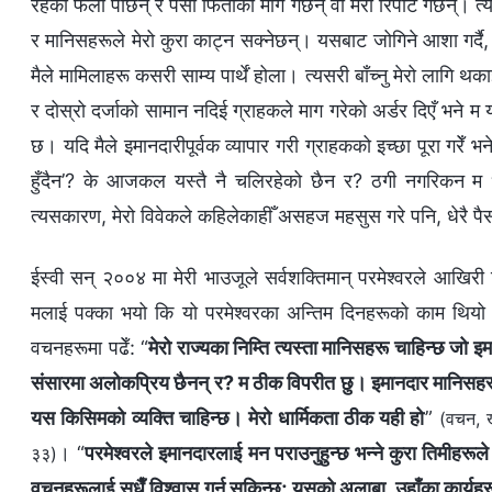
रहेको फेला पार्छन् र पैसा फिर्ताको माग गर्छन् वा मेरो रिपोर्ट गर्छन्
र मानिसहरूले मेरो कुरा काट्न सक्नेछन्। यसबाट जोगिने आशा गर्दै,
मैले मामिलाहरू कसरी साम्य पार्थें होला। त्यसरी बाँच्नु मेरो लागि थका
र दोस्रो दर्जाको सामान नदिई ग्राहकले माग गरेको अर्डर दिएँ भने म य
छ। यदि मैले इमानदारीपूर्वक व्यापार गरी ग्राहकको इच्छा पूरा गरेँ भन
हुँदैन’? के आजकल यस्तै नै चलिरहेको छैन र? ठगी नगरिकन म धेरै
त्यसकारण, मेरो विवेकले कहिलेकाहीँ असहज महसुस गरे पनि, धेरै पै
ईस्वी सन् २००४ मा मेरी भाउजूले सर्वशक्तिमान् परमेश्‍वरले आखिर
मलाई पक्का भयो कि यो परमेश्‍वरका अन्तिम दिनहरूको काम थियो 
वचनहरूमा पढेँ: “
मेरो राज्यका निम्ति त्यस्ता मानिसहरू चाहिन्छ जो
संसारमा अलोकप्रिय छैनन् र? म ठीक विपरीत छु। इमानदार मानिसहरू म
यस किसिमको व्यक्ति चाहिन्छ। मेरो धार्मिकता ठीक यही हो
”
(वचन, ख
। “
परमेश्‍वरले इमानदारलाई मन पराउनुहुन्छ भन्ने कुरा तिमीहरूले थ
३३)
वचनहरूलाई सधैँ विश्‍वास गर्न सकिन्छ; यसको अलाबा, उहाँका कार्यहरू