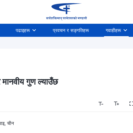
पढाइहरू
प्रवचन र सङ्गतिहरू
गवाहीहरू
्र मानवीय गुण ल्याउँछ
ाइ, चीन