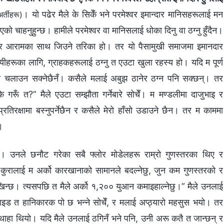
। यो पढेर मैले के सिकेँ भने परमेश्‍वर इमान्दार मानिसहरूलाई मन
्तीहरू)
को चाहनुहुन्छ। हामीले परमेश्‍वर वा मानिसलाई धोका दिनु वा ठग्नु हुँदैन।
शान्ति र आरामका साथ जिउने तरिका हो। तर यो पैसामुखी समाजमा इमानदार
ायीहरूका लागि, ग्राहकहरूलाई ठग्नु त एउटा खुला रहस्य हो। यदि म पूर्ण
ारा चलाउन सक्‍नेछैनँ। कसैले मलाई अबुझ ठानेर ठग्‍न पनि सक्छन्। तर
े गरूँ त?” मैले एउटा सम्झौता गर्नेबारे सोचेँ। म मण्डलीमा दाजुभाइ र
प्रतिरक्षामा बस्‍नुपर्नेछैन र कसैले मेरो हाँसो उडाउने छैन। तर म काममा
।
 उनले छनौट गरेका सबै फ्लोर मोडेलहरू राम्रो गुणस्तरका थिए र
ो कुरालाई म अर्को कारखानाको सामानले बदल्नेछु, जुन कम गुणस्तरको र
ेखिन्छ। त्यसपछि त मैले अर्को १,२०० युआन कमाइहाल्नेछु।” मैले उनलाई
डिहाइड त हानिकारक पो छ भन्ने सोचेँ, र मलाई अप्ठ्यारो महसुस भयो। तर
ई थाहा थियो। यदि मैले उनलाई ठगिनँ भने पनि, उनी अरू कतै त जान्छन् र