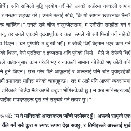
सोचेँ। अनि सजिलो बुद्धि प्रयोग गर्दै मैले उनको अर्डरमा नक्कली सामान
्तर र गन्धमा शङ्का गरे। उनले मलाई सोधे, “के यो सामान खतरनाक छैन?
 चाहिंदैन।” उनले सबै चीज राखुन्जेलसम्म, म उनीसँग सम्झौता गर्न र
नन्, तर उनले एकदमै दृढतापूर्वक र कडा रूपले यो सबै फिर्ता गर्न चाहेको
ल्प थिएन। घर पुगेपछि म दु:खी भएँ। म सोच्दै थिएँ बेइमान भएर काम गर्न
एन, मेरो प्रतिष्ठा र इज्‍जतमा क्षति पुगेको थियो। मैले जे रोपेकी थिएँ
श्‍वरले चाहेअनुसार काम गरेकी भए र नक्कली सामान नबेचेकी भए कोही पनि
 हुने थिएन। छल गरेर मैले आफूलाई र अरूलाई पनि चोट पुर्‍याइरहेकी
तपाईं हामी इमानदार मानिस बनेको चाहनुहुन्छ। तर म अझै पनि आफ्नो व्यवसायमा
ो तरिकाले जिउँदा मैले काफी कटुता भोगिसकेकी छु। म अब मानिसहरूलाई
ाईंका मापदण्डहरू पूरा गर्न सङ्घर्ष गर्न तत्पर छु।”
ू पढेँ: “
म नै मानिसको अन्तस्करण जाँच्ने परमेश्‍वर हुँ। अरूको सामुन्ने एक
ले गर्ने सबै कुरा म स्पष्ट रूपमा देख्न सक्छु, र तिमीहरूले अरूलाई मूर्ख