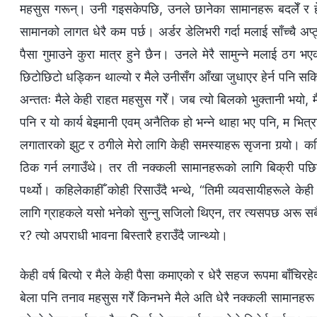
महसुस गरून्। उनी गइसकेपछि, उनले छानेका सामानहरू बदलेँ र हेर्दा 
सामानको लागत धेरै कम पर्छ। अर्डर डेलिभरी गर्दा मलाई साँच्चै अप्ठ्
पैसा गुमाउने कुरा मात्र हुने छैन। उनले मेरै सामुन्ने मलाई ठग
छिटोछिटो धड्किन थाल्यो र मैले उनीसँग आँखा जुधाएर हेर्न पनि सकि
अन्ततः मैले केही राहत महसुस गरेँ। जब त्यो बिलको भुक्तानी भयो, 
पनि र यो कार्य बेइमानी एवम् अनैतिक हो भन्ने थाहा भए पनि, म भित्र
लगातारको झुट र ठगीले मेरो लागि केही समस्याहरू सृजना गर्‍यो। कहि
ठिक गर्न लगाउँथे। तर ती नक्कली सामानहरूको लागि बिक्री पछिको 
पर्थ्यो। कहिलेकाहीँ कोही रिसाउँदै भन्थे, “तिमी व्यवसायीहरूले केही 
लागि ग्राहकले यसो भनेको सुन्नु सजिलो थिएन, तर त्यसपछ अरू सबैले 
र? त्यो अपराधी भावना बिस्तारै हराउँदै जान्थ्यो।
केही वर्ष बित्यो र मैले केही पैसा कमाएको र धेरै सहज रूपमा बाँचिर
बेला पनि तनाव महसुस गरेँ किनभने मैले अति धेरै नक्कली सामानहरू 