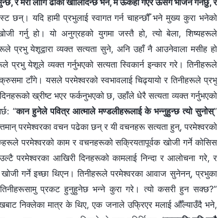
सुन्छ, र मरो लागि ढोका खोलिदिन्छ भने, म ऊकहाँ गएर ऊसँगै भोजन गर्नेछु, र
ट छन्। यदि हामी प्रभुलाई स्वागत गर्न चाहन्छौँ भने मुख्य कुरा भनेको
खोजी गर्नु हो। यो अनुग्रहको युगमा जस्तै हो, त्यो बेला, शिष्यहरूले
ले प्रभु येशूद्वारा व्यक्त सत्यता सुने, अनि उहाँ नै आउनेवाला मसीह हो
े प्रभु येशूले व्यक्त गर्नुभएको सत्यता स्विकार्न इन्कार गरे। तिनीहरूले
क्रुसमा टाँगे। यसले परमेश्‍वरको स्वभावलाई चिढ्यायो र तिनीहरूले प्रभु
 दिनहरूको ख्रीष्ट भएर फर्कनुभएको छ, उहाँले धेरै सत्यता व्यक्त गर्नुभएको
्छ: “
कान हुनेले पवित्र आत्माले मण्डलीहरूलाई के भन्‍नुहुन्छ त्यो सुनोस्
”
्तिमान् परमेश्‍वरका वचन पढेका छन् र यी वचनहरू सत्यता हुन्, परमेश्‍वरको
ुहरूले परमेश्‍वरको काम र वचनहरूको सक्रियतापूर्वक खोजी गर्ने कोसिस
 उल्टै परमेश्‍वरका आखिरी दिनहरूको कामलाई निन्दा र आलोचना गरे, र
ो खोजी गर्ने इच्छा थिएन। तिनीहरूले परमेश्‍वरका आवाज सुनेनन्, प्रभुका
तिनीहरूसामु प्रकट हुनुहुनेछ भन्‍ने कुरा गरे। त्यो कसरी हुन सक्छ?”
ुखबाट निक्लेका मात्र के थिए, एक जनाले उफ्रिएर मलाई औँल्याउँदै भने,