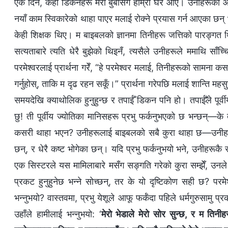
एक दिन, केही डिकनहरू मेरो बुबासँग हाम्रो घर आए। उनीहरूको आ
नयाँ काम स्विकारेको थाहा पाएर मलाई रोक्ने प्रयास गर्न आएका छन् भन
केही शिक्षक थिए। म बाइबलको ज्ञानमा तिनीहरू जत्तिको पारङ्गत थि
सत्यताबारे त्यति धेरै बुझेको थिइनँ, त्यसैले उनीहरूले ममाथि साँच
परमेश्‍वरलाई प्रार्थना गरेँ, “हे परमेश्‍वर मलाई, तिनीहरूको सामना कसरी
गर्नुहोस्, ताकि म दृढ रहन सकूँ।” प्रार्थना गरेपछि मलाई शान्ति म
समयदेखि क्याथोलिक हुनुहुन्छ र तपाईँ डिकन पनि हो। तपाईँले पूर्वीय ज
छु! ती पूर्वीय ज्योतिका मानिसहरू प्रभु फर्कनुभएको छ भन्छन्—के तप
कसरी थाहा भएन? उनीहरूलाई बाइबलको सबै कुरा थाहा छ—उनीहरूले
छन्, र धेरै कष्ट भोगेका छन्। यदि प्रभु फर्कनुभयो भने, उनीहरूकै सा
एक सिस्टरले यस मामिलाबारे मसँग सङ्गति गरेको कुरा सम्झेँ, उनले भन
प्रकट हुनुहुनेछ भन्‍ने सोच्छन्, तर के यो दृष्टिकोण सही छ? पर
भन्नुभयो? वास्तवमा, प्रभु येशूले आफू फर्कँदा पहिले धर्मगुरुसामु प
उहाँले हामीलाई भन्नुभयो: ‘
मेरो भेडाले मेरो सोर सुन्छ, र म तिनी