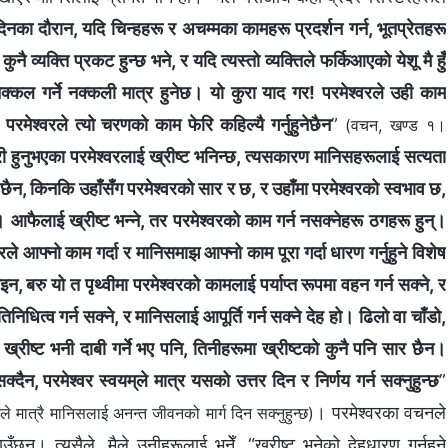
दिनका दौरान, यदि चिन्‍हहरू र अचम्‍मका कामहरू प्रदर्शन गर्न, भूतप्रेतहरू
 कुनै व्यक्ति प्रकट हुन्छ भने, र यदि त्यस्तो व्यक्तिले फर्किआएको येशू मै हुँ
 नक्‍कल गर्ने नक्कली मात्र हुनेछ। यो कुरा याद गर! परमेश्‍वरले उही काम
परमेश्‍वरले त्यो चरणको काम फेरि कहिल्यै गर्नुहुनेछैन
”
(वचन, खण्ड १।
री हुनुभएका परमेश्‍वरलाई ख्रीष्‍ट भनिन्छ, त्यसकारण मानिसहरूलाई सत्यता
ि छैन, किनकि उहाँसँग परमेश्‍वरको सार र छ, र उहाँमा परमेश्‍वरको स्वभाव छ,
 आफैलाई ख्रीष्‍ट भन्‍ने, तर परमेश्‍वरको काम गर्न नसक्‍नेहरू ठगहरू हुन्।
श्वरले आफ्‍नो काम गर्दा र मानिसमाझ आफ्नो काम पूरा गर्दा धारण गर्नुहुने विशेष
इन, बरु यो त पृथ्वीमा परमेश्‍वरको कामलाई पर्याप्त रूपमा वहन गर्न सक्‍ने, र
तिनिधित्व गर्न सक्‍ने, र मानिसलाई आपूर्ति गर्न सक्‍ने देह हो। ढिलो वा चाँडो,
ख्रीष्‍ट भनी दाबी गर्ने भए पनि, तिनीहरूमा ख्रीष्‍टको कुनै पनि सार छैन।
्दैन, परमेश्‍वर स्वयम्‌ले मात्र यसको उत्तर दिन र निर्णय गर्न सक्‍नुहुन्छ
”
। परमेश्‍वरका वचनले
मात्रै मानिसलाई अनन्त जीवनको मार्ग दिन सक्‍नुहुन्छ)
ँछन्। त्यसैले, मैले उनीहरूलाई भनेँ, “ख्रीष्ट भनेको देहधारण गर्नुहुने