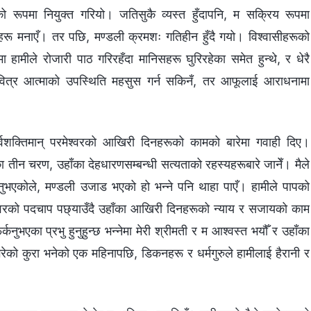
रूपमा नियुक्त गरियो। जतिसुकै व्यस्त हुँदापनि, म सक्रिय रूपमा
हरू मनाएँ। तर पछि, मण्डली क्रमशः गतिहीन हुँदै गयो। विश्‍वासीहरूको
मीले रोजारी पाठ गरिरहँदा मानिसहरू घुरिरहेका समेत हुन्थे, र धेरै
 पवित्र आत्माको उपस्थिति महसुस गर्न सकिनँ, तर आफूलाई आराधनामा
क्तिमान् परमेश्‍वरको आखिरी दिनहरूको कामको बारेमा गवाही दिए।
का तीन चरण, उहाँका देहधारणसम्बन्धी सत्यताको रहस्यहरूबारे जानेँ। मैले
नुभएकोले, मण्डली उजाड भएको हो भन्‍ने पनि थाहा पाएँ। हामीले पापको
रमेश्‍वरको पदचाप पछ्याउँदै उहाँका आखिरी दिनहरूको न्याय र सजायको काम
्कनुभएका प्रभु हुनुहुन्छ भन्‍नेमा मेरी श्रीमती र म आश्‍वस्त भयौँ र उहाँका
रेको कुरा भनेको एक महिनापछि, डिकनहरू र धर्मगुरुले हामीलाई हैरानी र