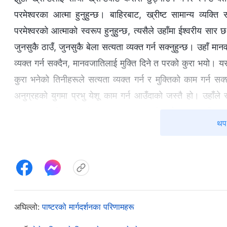
परमेश्‍वरका आत्मा हुनुहुन्छ। बाहिरबाट, ख्रीष्ट सामान्य व्यक्त
परमेश्‍वरको आत्माको स्वरूप हुनुहुन्छ, त्यसैले उहाँमा ईश्‍वरीय सार छ
जुनसुकै ठाउँ, जुनसुकै बेला सत्यता व्यक्त गर्न सक्नुहुन्छ। उहाँ मान
व्यक्त गर्न सक्दैन, मानवजातिलाई मुक्ति दिने त परको कुरा भयो। यसम
कुरा भनेको तिनीहरूले सत्यता व्यक्त गर्न र मुक्तिको काम गर्न सक्छ
अनुग्रहको युगमा प्रभु येशू काम गर्न आउँदाको जस्तै हो। उहाँले सत
चमत्कारहरू देखाउनुभयो, र समस्त मानवजातिलाई छुटकारा दिलाउने 
थप 
प्रायश्चित गरेर, हाम्रो पापलाई क्षमा गरियो र हामीले आफ्ना ह
अख्तियारले भरिपूर्ण थिए। उहाँले परमेश्‍वरको स्वभाव, अनि उहाँसँग 
ख्रीष्ट र परमेश्‍वरको देखापराइ हुनहुन्थ्यो भन्‍ने थाहा छ। अहिले
काम गर्दै हुनुहुन्छ, मानवजातिलाई धुने र मुक्ति दिने सबै सत्यता व्
जस्ता सत्यताका कैयौँ रहस्य खोल्नुभएको मात्र होइन, उहाँले शै
अघिल्लो:
पाष्टरको मार्गदर्शनका परिणामहरू
सर्वशक्तिमान् परमेश्‍वरको न्याय र खुलासामार्फत हामीले हाम्रा पाप
तिरस्कार गर्न र परमेश्‍वरसामु प्रायश्चित गर्न, अनि अन्ततः पाप फा