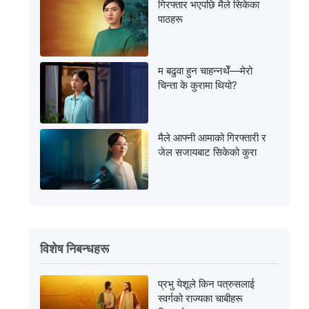
गिरफ्तार भएपछि मैले सिकेका
पाठहरू
म बढुवा हुन चाहन्नथेँ—मेरो
चिन्ता के कुरामा थियो?
मैले आफ्नी आमाको गिरफ्तारी र
जेल सजायबाट सिकेको कुरा
विशेष निबन्धहरू
प्रभु येशूले किन पत्रुसलाई
स्वर्गको राज्यका चाबीहरू