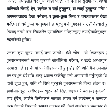
“अहिले तपाईँलाई धेरै कुरा थाहा भएछ! तर मत्तीको सुसमाचार, अध्
मानिसले तँलाई: हेर, ख्रीष्ट त यहाँ हुनुहुन्छ, वा त्यहाँ हुनुहुन्छ भ
अगमवक्ताहरू देखा पर्नेछन्, र ठूला-ठूला चिन्ह र चमत्कारहरू दे
गर्नेछन्।
’ धर्मगुरुले भन्नुभएको छ प्रभु फर्कनुभएको र उहाँ देहधार
ढिलाइ नगरी दोष स्विकारेर प्रायश्चित गरिहाल्नुस्! तपाईँ फर्कनुभएन
भइसकेको हुनेछ!”
उनको कुरा सुनेर मलाई घृणा जाग्यो। मैले सोचेँ, “यी डिकनहरू पूर
पुनरागमनजस्तो महान कुराको खोजीनिधो गर्दैनन्, र उल्टै अन्धाधुन्ध
प्रयास गर्छन्। के यो फरिसीहरूजस्तै हुनु होइन?” अनि मैले उनलाई भन
तर प्रभुले धेरैअघि आफू अवश्य फर्कनेछु भनी अगमवाणी गर्नुभएको 
दाबी झुटा हुन्, अनि यो सिधै प्रभुको पुनरागमनको निन्दा होइन र? 
हामीलाई झुटा ख्रीष्टहरू खुट्याउने सिद्धान्तहरूबारे बताइरहनुभएको थ
सार हुँदैन, त्यसैले तिनीहरूले सत्यता व्यक्त गर्न सक्दैनन् र मानव
प्रभु येशूको विगतको कामको नक्कल गर्दै, केही सङ्केत र चमत्कार द