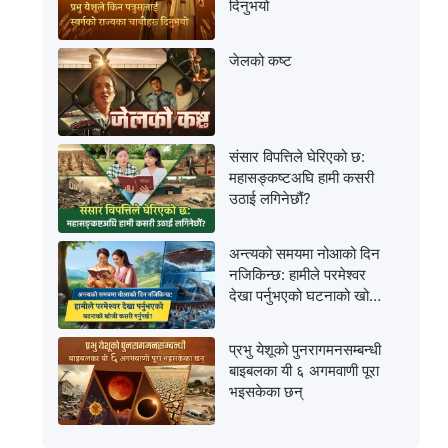
दिनुभयो
जेलको कष्ट
संसार विपत्तिले घेरिएको छ:
महासङ्कष्टअघि हामी कसरी
उठाई लगिनेछौं?
अन्त्यको समयमा नोआको दिन
नजिकिन्छ: हामीले परमेश्‍वर
देखा पर्नुभएको घटनाको खोजी
कसरी गर्नुपर्छ?
प्रभु येशूको पुनरागमनसम्‍बन्धी
बाइबलका यी ६ अगमवाणी पूरा
भइसकेका छन्