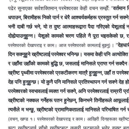
पढेर सुनाएका सर्वशक्तिमान् परमेश्‍वरका केही वचन सम्झेँ: “
वर्तमान 
धपाउन, बिरामीहरू निको पार्न र धेरै आश्‍चर्यकर्महरू प्रस्तुत गर्न सक्‍ने
भनी दाबी गर्छ भने, यो त दुष्ट आत्माहरूद्वारा पैदा गरिएको येशूलाई
दोहोर्‍याउनुहुन्‍न। येशूको कामको चरण पहिले नै पूरा भइसकेको छ, र 
। “
देहधा
परमेश्‍वरको देखापराइ र काम। आज परमेश्‍वरको कामलाई बुझ्‍नु)
दिन सक्‍नुहुने ख्रीष्‍टलाई परमेश्‍वर भनिन्छ। यसमा केही पनि अत्योक्त
र उहाँमा उहाँको कामको बुद्धि छ, जसलाई मानिसले प्राप्त गर्न सक्दैन।
ख्रीष्‍ट पृथ्वीमा परमेश्‍वरको प्रकटीकरण मात्रै हुनुहुन्‍न, उहाँ त परमे
देह पनि हुनुहुन्छ। यो कुनै पनि मानिसले प्रतिस्थापन गर्न सक्‍ने देह हो
परमेश्‍वरको स्वभावलाई व्यक्त गर्न सक्‍ने, अनि परमेश्‍वरलाई राम्ररी प्र
ख्रीष्‍टको नक्‍कल गर्नेहरू पतन हुनेछन्, किनभने तिनीहरूले आफूलाई 
त्यसैले म भन्छु, ख्रीष्‍टको प्रामाणिकतालाई मानिसले परिभाषित गर्न सक
(वचन, खण्ड १। परमेश्‍वरको देखापराइ र काम। आखिरी दिनहरूका ख्रीष्‍टले 
झुटा ख्रीष्टलाई साँचो ख्रीष्टबाट कसरी छुट्याउने भनेर स्पष्ट बताउ