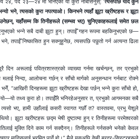
याय २४, पद २३—२४ मा भनिएको यो कुरा नबिर्सिनुस्: ‘
त्यसपछि यदि कुनै
नेर भन्यो भने, त्यसको कुरा नपत्याओ। किनभने त्यहाँ झूटा ख्रीष्टहरू र झूटा
खाउनेछन्, यहाँसम्‍म कि तिनीहरूले (सम्भव भए) चुनिएकाहरूलाई समेत छल
ी हुनुभएको भन्‍ने सबै दाबी झुटा हुन्। तपाईँ गहन रूपमा बहकिनुभएको छ—
 भने, तपाईँ निष्कासित हुन सक्नुहुनेछ, त्यसपछि पछुतो गर्न अत्यन्त ढिला
ै दिन अरूलाई पवित्रशास्त्रको व्याख्या गर्नमा खर्चन्छन्, तर प्रभुको
 मलाई निन्दा, आलोचना गर्छन् र साँचो मार्गको अनुसन्धान गर्नबाट रोक्ने
ेँ, “आखिरी दिनहरूमा झुटा ख्रीष्टहरू देखा पर्छन् भन्‍ने कुरा साँचो हो,
थियो—यो तथ्य कुरा हो। तपाईँले भनिरहेअनुसार त, प्रभुको आगमनका सबै
त्यसो भए, हामी उहाँलाई कसरी स्वागत गर्छौँ त? वास्तवमा, प्रभु येशूले
ियो। झुटा ख्रीष्टहरू छद्म भेषी दुष्टात्मा हुन् र तिनीहरूमा परमेश्‍वरको
जातिलाई मुक्ति दिने काम गर्न सक्दैनन्। तिनीहरूले गर्नसक्ने भनेको केवल
ेखाएर मानिसलाई भ्रमित पार्ने हो।” मैले यसअघि केही ब्रदर-सिस्टरहरूले