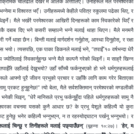
क्रामक चालढाल देखेर म अलिक अत्तालिएँ। उनीहरूले मैले परमेश्‍वरको
्‍नेमा म विश्‍वस्त भएँ। उनीहरूमध्ये केहीले पवित्र स्कुलमा पढेका थिए, र
इनँ। मैले भर्खरै परमेश्‍वरका आखिरी दिनहरूको काम स्विकारेको थिएँ र
्चिकै दबाब दिए भने कसरी सम्हाल्ने भन्‍ने मलाई थाहा थिएन। मैले मनमनै
 गर्ने थाहा छैन। बिन्ती मलाई मार्गदर्शन गर्नुहोस्, आस्था दिनुहोस्, र रक्षा
हसुस भयो। त्यसपछि, एक पाका डिकनले मलाई भने, “तपाईँ १० वर्षभन्दा धेरै
्योतिलाई स्विकार्नुहुन्छ भन्‍ने मैले कल्पनै गरेको थिइनँ। म साह्रै खिन्न
ाईँले उहाँलाई देख्नुभयो? उहाँ साँच्चै फर्कनुभएको हो भने धर्मगुरुहरूलाई
 आफ्नो पूरै जीवन प्रभुको प्रचार र उहाँकै लागि काम गरेर बिताएका
मु प्रकट हुनुहुनेछ!” त्यो बेला, मैले सर्वशक्तिमान् परमेश्‍वरको मण्डलीकी
ेकी थिइन्, “धेरै मानिसले प्रभु फर्कनुहुँदा पहिले धर्मगुरुहरूको सामु नै
मेश्‍वरका वचनमा यसको कुनै आधार छ? के प्रभु येशूले कहिल्यै यो कुरा
्रकट हुनेछु भनेर कहिल्यै भन्नुभएन, न त रहस्योद्घाटन पर्खनु भन्नुभयो। र
हरूलाई चिन्छु र तिनीहरूले मलाई पछ्याउँछन्
’
। ‘
हेर, म
(यूहन्‍ना १०:२७)