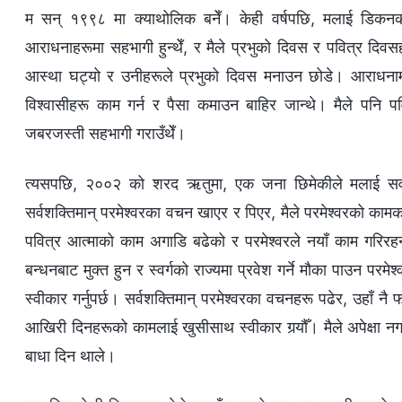
म सन् १९९८ मा क्याथोलिक बनेँ। केही वर्षपछि, मलाई डिकनको 
आराधनाहरूमा सहभागी हुन्थेँ, र मैले प्रभुको दिवस र पवित्र दिवस
आस्था घट्यो र उनीहरूले प्रभुको दिवस मनाउन छोडे। आराधनामा हा
विश्‍वासीहरू काम गर्न र पैसा कमाउन बाहिर जान्थे। मैले पनि
जबरजस्ती सहभागी गराउँथेँ।
त्यसपछि, २००२ को शरद ऋतुमा, एक जना छिमेकीले मलाई सर्वश
सर्वशक्तिमान् परमेश्‍वरका वचन खाएर र पिएर, मैले परमेश्‍वरको काम
पवित्र आत्माको काम अगाडि बढेको र परमेश्‍वरले नयाँ काम गरिरह
बन्धनबाट मुक्त हुन र स्वर्गको राज्यमा प्रवेश गर्ने मौका पाउन प
स्वीकार गर्नुपर्छ। सर्वशक्तिमान् परमेश्‍वरका वचनहरू पढेर, उहाँ नै फर
आखिरी दिनहरूको कामलाई खुसीसाथ स्वीकार गर्‍यौँ। मैले अपेक्षा नग
बाधा दिन थाले।