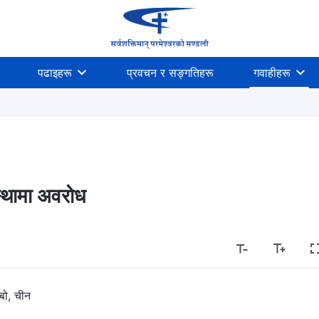
पढाइहरू
प्रवचन र सङ्गतिहरू
गवाहीहरू
्थामा अवरोध
्बो, चीन