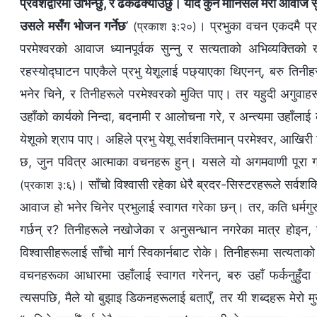
प्रवेशद्वारमा उभिन्छु, र ढकढक्याउँछु। यदि कुनै मानिसले मेरो आवाज 
उसले मसँग भोजन गर्नेछ
’
। प्रभुका वचन एकदमै प्रस्
(प्रकाश ३:२०)
परमेश्‍वरको आवाज ध्यानपूर्वक सुन्नु र सत्यताको अभिव्यक्तिको 
रहस्योद्घाटन पाएकैले प्रभु येशूलाई पछ्याएका थिएनन्, बरु तिनीहरू
भनेर चिने, र तिनीहरूले परमेश्‍वरको मुक्ति पाए। तर यहुदी अगुवाहरूल
उहाँको कार्यको निन्दा, बदनामी र आलोचना गरे, र अन्त्यमा उहाँलाई 
येशूको श्राप पाए। अहिले प्रभु येशू सर्वशक्तिमान् परमेश्‍वर, आखिरी
छ, जुन पवित्र आत्माका वचनहरू हुन्। यसले यो अगमवाणी पूरा गर
। साँचो विश्‍वासी रहेका धेरै ब्रदर-सिस्टरहरूले सर्वशक
(प्रकाश ३:६)
आवाज हो भनेर चिनेर प्रभुलाई स्वागत गरेका छन्। तर, कति धर्मगुर
गर्छन् र? तिनीहरूले नखोजेका र अनुसन्धान नगरेका मात्र होइन,
विश्‍वासीहरूलाई साँचो मार्ग स्विकार्नबाट रोके। तिनीहरूमा सत्यताक
वचनहरूका आधारमा उहाँलाई स्वागत गरेनन्, बरु उहाँ फर्कनुहुँदा 
त्यसपछि, मैले यो बुझाइ डिकनहरूलाई बताएँ, तर यी शब्दहरू मेरो म