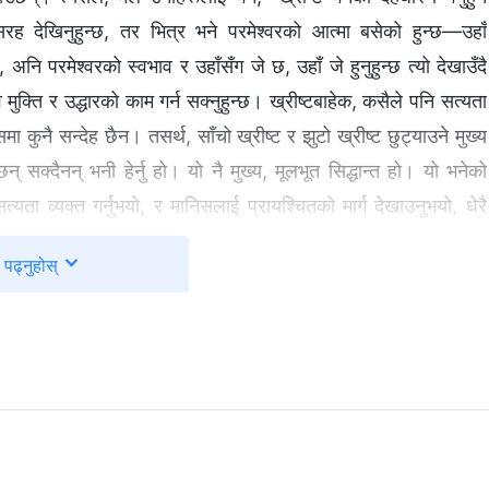
ि सरह देखिनुहुन्छ, तर भित्र भने परमेश्‍वरको आत्मा बसेको हुन्छ—उहाँ
, अनि परमेश्‍वरको स्वभाव र उहाँसँग जे छ, उहाँ जे हुनुहुन्छ त्यो देखाउँदै
व मुक्ति र उद्धारको काम गर्न सक्नुहुन्छ। ख्रीष्टबाहेक, कसैले पनि सत्यता
ा कुनै सन्देह छैन। तसर्थ, साँचो ख्रीष्ट र झुटो ख्रीष्ट छुट्याउने मुख्य
न् सक्दैनन् भनी हेर्नु हो। यो नै मुख्य, मूलभूत सिद्धान्त हो। यो भनेको
्यता व्यक्त गर्नुभयो, र मानिसलाई प्रायश्चितको मार्ग देखाउनुभयो, धेरै
काम गर्नुभयो। प्रभु येशूको काम स्विकारेर, उहाँसामु पाप स्वीकार र
पढ्नुहोस्
ृदयमा शान्ति र आनन्दको भाव पायौँ। प्रभु येशूको काम र वचन शक्ति र
जे छ र जे हुनुहुन्छ त्यो देखाउनुभयो। हामी सबैलाई हृदयमा उहाँ देहधारी
 सर्वशक्तिमान् परमेश्‍वर, आखिरी दिनहरूका ख्रीष्ट आउनुभएको छ, न्यायको
यक्त गर्दै हुनुहुन्छ। उहाँले परमेश्‍वरको कामका तीन चरण, उहाँको देहधारण
तानद्वारा मानवजाति भ्रष्ट तुल्याउने जडको पनि खुलासा गर्नुभएको छ।
को जड बुझ्न र हाम्रा शैतानी प्रकृति प्रस्ट देख्न, हृदयदेखि नै आफूलाई
ल्न, पूर्ण रूपमा मुक्ति पाउन र परमेश्‍वरको राज्यमा प्रवेश गर्न सक्छौँ।