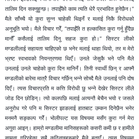
तालिम दिन सक्नुहुन्छ। तपाईँको काम त्यति धेरै प्रभावित हुनेछैन।”
मैले साँच्‍चै यो कुरा सुन्‍न चाहेकी थिइनँ र मलाई निकै विरोधको
अनुभूति भयो। मैले विचार गरेँ, “तपाईँले त हल्कासित कुरा गर्नु हुँदैछ
मानौँ कसैलाई तालिम दिनु सहज कुरा हो।” सिस्टर लीको
मण्डलीलाई सहायता चाहिएको छ भनेर मलाई थाहा थियो, तर म मेरो
भ्रष्ट स्वभावको नियन्त्रणमा थिएँ। उनले जेसुकै भने पनि मैले
उनलाई उनले चाहेको कुरा दिन मानिनँ। तिनी स्वार्थी छिन् र आफ्‍नै
मण्डलीको बारेमा मात्रै विचार गर्छिन् भन्‍ने सोच्दै मैले उनलाई पनि दोष
दिएँ। त्यस विचारप्रति म कत्ति विरोधी छु भन्ने देखेर सिस्टर लीले
जोड दिन छोडिन्। त्यो कलपछि मलाई अत्यन्तै बेचैन भयो र जसले
अनुरोध गरे पनि म सिस्टर झाङलाई हातबाट उम्कन दिनेछैन भनेर
मनमनै सङ्कल्‍प गरेँ। भोलीपल्ट यस विषयमा मसँग कुरा गर्न मेरा
अगुवा आइन्। हाम्रो मण्डलीमा मानिसहरूको कसरी कमी छ र हामीले
सामना गरिरहेका सबै कठिनाइहरूबारे मैले बताएँ। त्यस विषयमा