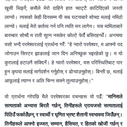
खुसी थिइनँ; कसैले मेरो दाहिने हात च्वाट्टै काटिदिएको जस्तो
लाग्यो। त्यसको केही दिनसम्म यी सब घटनाबारे सोच्दा मलाई नमिठो
लाग्यो। मलाई मेरो कर्तव्य गर्न पनि त्यति मन लागेन। यस मामिलाबारे
बारम्‍बार सोच्दै म राती सुत्‍न नसकेर कोल्टे फेर्दै बसिरहन्थेँ। अन्त्यमा
यसो भन्दै परमेश्‍वरलाई प्रार्थना गरेँ: “हे प्यारो परमेश्‍वर, म आफ्नो पद
जोगाउन सिस्टर झाङलाई जान दिन अनिच्छुक भइरहेको छु। म यो
कुरालाई हटाउनै सक्दिनँ। हे प्यारो परमेश्‍वर, यस परिस्थितिबाट पार
हुन कृपया मलाई मार्गदर्शन गर्नुहोस् र डोऱ्याउनुहोस्। बिन्ती छ, मलाई
आफूलाई त्याग्‍न र अलि चिन्न सक्ने तुल्याउनुहोस्।”
यो प्रार्थना गरेपछि मैले परमेश्‍वरका वचनहरू यो पढेँ: “
मानिसले
सत्यताको अभ्यास बिरलै गर्छन्, तिनीहरूले प्रायजसो सत्यतालाई
पिठिउँ फर्काउँछन्, र स्वार्थी र घृणित भ्रष्ट शैतानी स्वभावमा जिउँछन्।
तिनीहरूले आफ्नो इज्जत, सम्मान, हैसियत, र हितको खोजी गर्छन् र