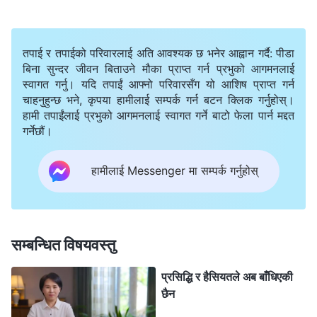
जनाले आफ्नो ओहदा सुरक्षित राख्‍न अरू व्यक्तिहरूलाई थिचोमिचो
गर्दैन वा बहिष्‍कार गर्दैन?
”
(वचन, खण्ड १। परमेश्‍वरको देखापराइ र
तपाई र तपाईको परिवारलाई अति आवश्यक छ भनेर आह्वान गर्दै: पीडा
। परमेश्‍वरका वचनहरूले
काम। दुष्‍टहरूलाई निश्‍चय नै दण्ड दिइनेछ)
बिना सुन्दर जीवन बिताउने मौका प्राप्त गर्न प्रभुको आगमनलाई
मेरो हृदय छेडे। परमेश्‍वरले शैतानद्वारा मानिसजातिको भ्रष्टताको
स्वागत गर्नु। यदि तपाईं आफ्नो परिवारसँग यो आशिष प्राप्त गर्न
चाहनुहुन्छ भने, कृपया हामीलाई सम्पर्क गर्न बटन क्लिक गर्नुहोस्।
कुरूपता, ख्याति र सम्पत्तिको खातिर मानिसहरूको होडबाजीलाई
हामी तपाईंलाई प्रभुको आगमनलाई स्वागत गर्ने बाटो फेला पार्न मद्दत
प्रकट गर्नुभयो—मेरो स्थिति ठीक यस्तै थियो। यी सिस्टर झाङको
गर्नेछौं।
मामिलामा मैले के प्रकट गरेको थिएँ, त्यसबारे विचार गरेँ। अगुवाको
हामीलाई Messenger मा सम्पर्क गर्नुहोस्
रूपमा रहेको मेरो पदलाई रक्षा गर्न मैले समग्रममा परमेश्‍वरको भवनको
कामलाई अवहेलना गरेको थिएँ, किनभने यदि हामीले सिस्टर झाङलाई
गुमायौं भने हाम्रो मण्डलीको काममा प्रभाव पर्नेथियो र मैले अगुवाको
मेरो पदलाई गुमाउनेछु भन्‍ने मलाई डर थियो। त्यसैले जब मेरो अगुवा
सम्बन्धित विषयवस्तु
सिस्टर झाङको लागि अनुरोध गर्न आइन्, त्यसलाई इन्कार गर्न मैले
प्रसिद्धि र हैसियतले अब बाँधिएकी
हर कारण देखाएँ। मैले निर्णय गर्दै सिस्टर झाङका कर्तव्यहरू मिलाउने
छैन
कार्यमा अगुवाइ गरेँ। मैले सिस्टर ली र मेरो अगुवालाई छल गर्ने