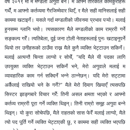
वर्ष २०१९ मा म मण्डली अगुवा बनेँ। म आफ्नै तरिकाले कामकुराहरू
गर्थेँ, म आफ्नो कर्तव्यमा गैरजिम्मेवार थिएँ, र मैले सही मानिसलाई सही
काममा खटाइनँ। यसले गर्दा मण्डलीको जीवनमा प्रभाव पऱ्यो। मलाई
हुनसम्म ग्‍लानि भयो। त्यसकारण मैले मण्डलीको काम राम्ररी गर्ने
सङ्कल्‍प गरेँ। त्यतिबेला, दुई जना टोली नेताहरूलाई पुनः खटाइनुपर्ने
थियो तर उनीहरूको ठाउँमा राख्न मैले कुनै व्यक्ति भेट्टाउन सकिनँ।
मलाई अत्यन्तै चिन्ता लाग्यो र सोचेँ, “यदि मैले यी पदका लागि
उपयुक्त व्यक्ति भेट्टाउन सकिनँ भने, मेरो अगुवाले मलाई म
व्यावहारिक काम गर्न सक्दिनँ भन्‍ने ठान्‍नेछन्। यदि मेरो सट्टामा
अर्कैलाई राखियो भने के गर्ने?” मैले मेरो दिमाग खियाएँ त्यसपछि
सिस्टर झाङ्गबारे विचार गरेँ: तिनी असल क्षमता भएको र आफ्‍नो
कर्तव्य राम्ररी पूरा गर्ने व्यक्ति थिइन्। तिनी राम्रो समूह अगुवा बन्‍ने
थिइन्। यो कुरा सोचेपछि, मैले राहतको सास फेरेँ मलाई लाग्यो, मैले
त्यो पद पूर्ति गर्ने व्यक्ति भेट्टाएकी छु, र काममा सही व्यक्ति भएपछि