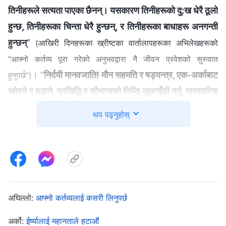
तिनीहरूले सत्यता पाएका छैनन्। यसकारण तिनीहरूको दु:ख धेरै ठूलो
हुन्छ, तिनीहरूका चिन्ता धेरै हुन्छन्, र तिनीहरूका बाधाहरू अनगन्ती
हुन्छन्
”
(आखिरी दिनहरूका ख्रीष्टका वार्तालापहरूका अभिलेखहरूको
“आफ्‍नो कर्तव्य पूरा गरेको अनुभवद्वारा नै जीवन प्रवेशको सुरुवात
। “
निर्दयी मानवजाति! मौन सहमति र षड्यन्त्र, एक-अर्काबाट
हुनुपर्छ”)
खोस्ने र हडप्ने, प्रसिद्धि र सौभाग्यको निम्ति लुछाचुँडी गर्नु, पारस्परिक
हत्या गर्नु—यी सबै कहिले अन्त्य हुनेछन्? परमेश्‍वरले हजारौँ वचनहरू
थप पढ्नुहोस्
बोल्‍नुभएको भए तापनि कोही पनि आफ्नो चेतनामा आएका छैनन्।
मानिसहरू आफ्ना परिवारहरू, छोराहरू र छोरीहरूको खातिर, आफ्नो
जीविकोपार्जनको, भविष्य, प्रत्याशाहरू, ओहदा, महत्वाकांक्षा, र
रुपैयाँपैसाको निम्ति, खानेकुरा, लुगाफाटो, र शरीरको निम्ति काम
गर्छन्। तर के साँच्‍चिकै परमेश्‍वरको खातिर कामहरू गर्ने कोही छन्?
अघिल्लो:
आफ्‍नो कर्तव्यलाई कसरी लिनुपर्छ
परमेश्‍वरको खातिर काम गर्नेहरूमध्ये पनि परमेश्‍वरलाई चिन्ने थोरै
छन्। आफ्नै रुचिहरूबाट काम नगर्नेहरू कति मानिसहरू छन्? कति
अर्को:
ईर्ष्यालाई महानताले हटाऔं