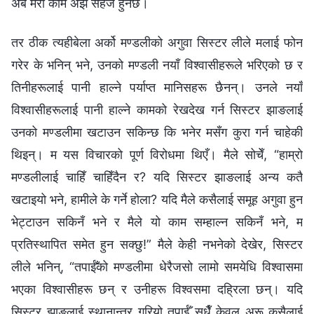
अब मेरो काम अझै सहज हुनेछ।
तर ठीक त्यहीबेला अर्को मण्डलीको अगुवा सिस्टर लीले मलाई फोन
गरेर के भनिन् भने, उनको मण्डली नयाँ विश्‍वासीहरूले भरिएको छ र
तिनीहरूलाई पानी हाल्‍ने पर्याप्त मानिसहरू छैनन्। उनले नयाँ
विश्‍वासीहरूलाई पानी हाल्‍ने कामको रेखदेख गर्न सिस्टर झाङलाई
उनको मण्डलीमा खटाउन सकिन्छ कि भनेर मसँग कुरा गर्न चाहेकी
थिइन्। म यस विचारको पूर्ण विरोधमा थिएँ। मैले सोचेँ, “हाम्रो
मण्डलीलाई चाहिँ चाहिँदैन र? यदि सिस्टर झाङलाई अन्य कतै
खटाइयो भने, हामीले के गर्ने होला? यदि मैले कसैलाई समूह अगुवा हुन
भेट्टाउन सकिनँ भने र मैले यो काम सम्‍हाल्‍न सकिनँ भने, म
प्रतिस्थापित समेत हुन सक्छु!” मैले केही नभनेको देखेर, सिस्टर
लीले भनिन्, “तपाईँको मण्डलीमा धेरैजसो लामो समयेधि विश्‍वासमा
भएका विश्‍वासीहरू छन् र उनीहरू विश्‍वसमा दह्रिला छन्। यदि
सिस्टर झाङलाई स्थानान्तर गरियो तपाईँ सधैँ केवल अरू कसैलाई