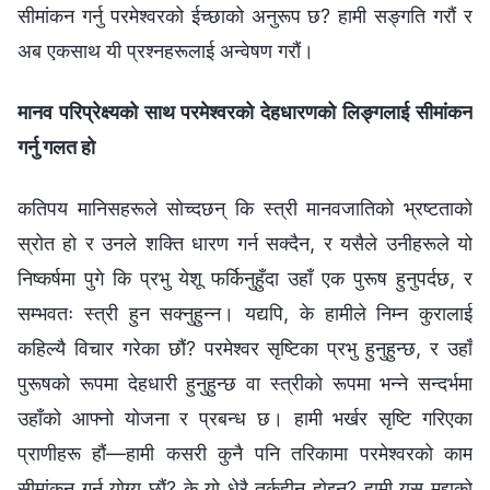
सीमांकन गर्नु परमेश्‍वरको ईच्छाको अनुरूप छ? हामी सङ्गति गरौं र
अब एकसाथ यी प्रश्नहरूलाई अन्वेषण गरौं।
मानव परिप्रेक्ष्यको साथ परमेश्‍वरको देहधारणको लिङ्गलाई सीमांकन
गर्नु गलत हो
कतिपय मानिसहरूले सोच्दछन् कि स्त्री मानवजातिको भ्रष्टताको
स्रोत हो र उनले शक्ति धारण गर्न सक्दैन, र यसैले उनीहरूले यो
निष्कर्षमा पुगे कि प्रभु येशू फर्किनुहुँदा उहाँ एक पुरूष हुनुपर्दछ, र
सम्भवतः स्त्री हुन सक्नुहुन्न। यद्यपि, के हामीले निम्न कुरालाई
कहिल्यै विचार गरेका छौं? परमेश्‍वर सृष्टिका प्रभु हुनुहुन्छ, र उहाँ
पुरूषको रूपमा देहधारी हुनुहुन्छ वा स्त्रीको रूपमा भन्ने सन्दर्भमा
उहाँको आफ्नो योजना र प्रबन्ध छ। हामी भर्खर सृष्टि गरिएका
प्राणीहरू हौं—हामी कसरी कुनै पनि तरिकामा परमेश्‍वरको काम
सीमांकन गर्न योग्य छौं? के यो धेरै तर्कहीन होइन? हामी यस मुद्दाको