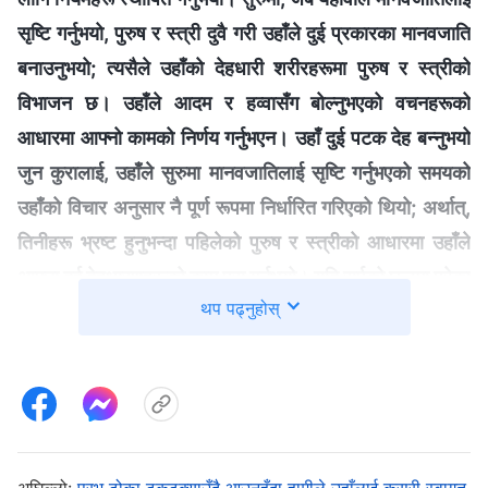
सृष्टि गर्नुभयो, पुरुष र स्‍त्री दुवै गरी उहाँले दुई प्रकारका मानवजाति
बनाउनुभयो; त्यसैले उहाँको देहधारी शरीरहरूमा पुरुष र स्‍त्रीको
विभाजन छ। उहाँले आदम र हव्‍वासँग बोल्‍नुभएको वचनहरूको
आधारमा आफ्‍नो कामको निर्णय गर्नुभएन। उहाँ दुई पटक देह बन्‍नुभयो
जुन कुरालाई, उहाँले सुरुमा मानवजातिलाई सृष्टि गर्नुभएको समयको
उहाँको विचार अनुसार नै पूर्ण रूपमा निर्धारित गरिएको थियो; अर्थात्,
तिनीहरू भ्रष्ट हुनुभन्दा पहिलेको पुरुष र स्‍त्रीको आधारमा उहाँले
आफ्‍ना दुई देहधारणहरूको काम पूरा गर्नुभयो। यदि सर्पको छलमा परेका
थप पढ्नुहोस्
आदम र हव्‍वासँग यहोवाले बोल्‍नुभएको वचनहरूलाई मानवजातिले
लिएका, र त्यसलाई परमेश्‍वरको देहधारणमा लागू गरेका भए, के येशूले
पनि जसरी उहाँले गर्नुपर्थ्यो त्यसरी आफ्‍नी पत्‍नीलाई प्रेम गर्नु पर्दैन
थियो र? यसरी, के परमेश्‍वर अझै परमेश्‍वर नै हुनुहुने थियो? अनि यसो
भएमा, के उहाँले अझै आफ्‍नो कामलाई पूरा गर्न सक्षम हुनुहुने थियो? यदि
परमेश्‍वरको देहधारी शरीर स्‍त्री बन्‍नु गलत हो भने, परमेश्‍वरले
अघिल्लो:
प्रभु ढोका ढकढक्याउँदै आउनुहुँदा हामीले उहाँलाई कसरी स्वागत