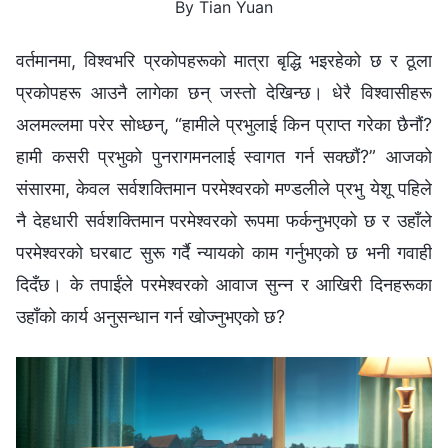
By Tian Yuan
वर्तमानमा, विश्‍वभरि प्रकोपहरूको मात्रा बृद्धि भइरहेको छ र ठूला
प्रकोपहरू आउनै लागेका छन् जस्तो देखिन्छ। धेरै विश्‍वासीहरू
अलमल्लमा परेर सोध्छन्, “हामीले प्रभुलाई किन प्राप्त गरेका छैनौं?
हामी कसरी प्रभुको पुनरागमनलाई स्वागत गर्न सक्छौं?” आजको
संसारमा, केवल सर्वशक्तिमान परमेश्‍वरको मण्डलीले प्रभु येशू पहिले
नै देहधारी सर्वशक्तिमान परमेश्‍वरको रूपमा फर्कनुभएको छ र उहाँले
परमेश्‍वरको घरबाट सुरू गर्दै न्यायको काम गर्नुभएको छ भनी गवाही
दिदँछ। के तपाईंले परमेश्‍वरको आवाज सुन्न र आखिरी दिनहरूका
उहाँको कार्य अनुसन्धान गर्न खोज्नुभएको छ?