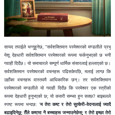
सायद तपाईले भन्नुहुनेछ, “सर्वशक्तिमान परमेश्‍वरको मण्डलीले प्रभु
येशू देहधारी सर्वशक्तिमान परमेश्‍वरको रूपमा फर्कनुभएको छ भनी
गवाही दिदँछ। यो समाचारले सम्पूर्ण धार्मिक संसारलाई हल्लाएको छ।
सर्वशक्तिमान परमेश्‍वरको वचनहरू पढिसकेपछि, मलाई लाग्छ कि
उहाँका वचनहरू वास्तवमै आधिकारिक छन्। तर सर्वशक्तिमान
परमेश्‍वरको मण्डलीले यो गवाही दिदँछ कि परमेश्‍वर एक स्त्रीको
रूपमा देहधारी हुनुभएको छ; यो कसरी सम्भव हुन सक्छ? बाइबलले
स्पष्ट रूपमा भन्दछ: ‘
म तेरा कष्ट र तेरो सुत्केरी-वेदनालाई ज्यादै
बढाइदिनेछु; तैँले कष्टमा नै बच्चाहरू जन्माउनेछेस्; र तेरो इच्छा तेरो