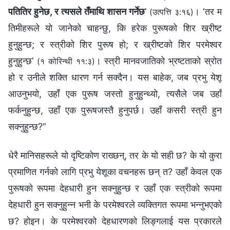
पतितिर हुनेछ, र त्यसले तँमाथि शासन गर्नेछ
’
। ‘तर म
(उत्पत्ति ३:१६)
तिमीहरूले यो जानेको चाहन्छु, कि हरेक पुरूषको शिर ख्रीष्ट
हुनुहुन्छ; र स्त्रीको शिर पुरूष हो; र ख्रीष्टको शिर परमेश्‍वर
हुनुहुन्छ’
। स्त्री मानवजातिको भ्रष्टताको स्रोत
(१ कोरिन्थी ११:३)
हो र उनीले शक्ति धारण गर्न सक्दैन। यस बाहेक, जब प्रभु येशू
आउनुभयो, उहाँ एक पुरूष जस्तो हुनुहुन्थ्यो, त्यसैले जब उहाँ
फर्कनुहुन्छ, उहाँ एक पुरूषजस्तै हुनुपर्छ। उहाँ कसरी स्त्री हुन
सक्नुहुन्छ?”
धेरै मानिसहरूले यो दृष्टिकोण राख्छन्, तर के यो सही छ? के यो कुरा
प्रमाणित गर्नको लागि प्रभु येशूका वचनहरू छन् त? उहाँ केवल एक
पुरूषको रूपमा देहधारी हुन सक्नुहुन्छ र उहाँ एक स्त्रीको रूपमा
देहधारी हुन सक्नुहुन्न भनी के परमेश्‍वरले व्यक्तिगत रूपमा भन्नुभएको
छ? होइन। के परमेश्‍वरको देहधारणको लिङ्गलाई यस प्रकारले