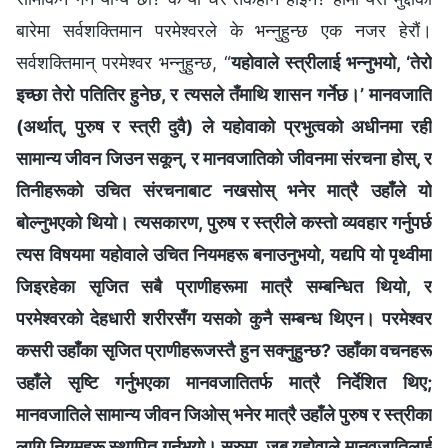
बारेमा सर्वशक्तिमान परमेश्‍वरले के भन्नुहुन्छ एक नजर हेरौं।
सर्वशक्तिमान् परमेश्‍वर भन्नुहुन्छ, “
यहोवाले स्‍त्रीलाई भन्‍नुभयो, ‘तेरो
इच्छा तेरो पतितिर हुनेछ, र त्यसले तँमाथि शासन गर्नेछ।’ मानवजाति
(अर्थात्, पुरुष र स्‍त्री दुवै) ले यहोवाको प्रभुत्वको अधीनमा रही
सामान्य जीवन जिउन सकून्, र मानवजातिको जीवनमा संरचना होस्, र
तिनीहरूको उचित संरचनाबाट नखसोस् भनेर मात्रै उहाँले यो
बोल्‍नुभएको थियो। त्यसकारण, पुरुष र स्‍त्रीले कस्तो व्यवहार गर्नुपर्छ
त्यस विषयमा यहोवाले उचित नियमहरू बनाउनुभयो, यद्यपि यो पृथ्वीमा
जिइरहेका सृजित सबै प्राणीहरूमा मात्रै सम्‍बन्धित थियो, र
परमेश्‍वरको देहधारी शरीरसँग यसको कुनै सम्‍बन्ध थिएन। परमेश्‍वर
कसरी उहाँका सृजित प्राणीहरूजस्तै हुन सक्‍नुहुन्छ? उहाँका वचनहरू
उहाँले सृष्टि गर्नुभएका मानवजातितर्फ मात्रै निर्देशित थिए;
मानवजातिले सामान्य जीवन जिओस् भनेर मात्रै उहाँले पुरुष र स्‍त्रीका
लागि नियमहरू स्थापित गर्नुभयो। सुरुमा, जब यहोवाले मानवजातिलाई