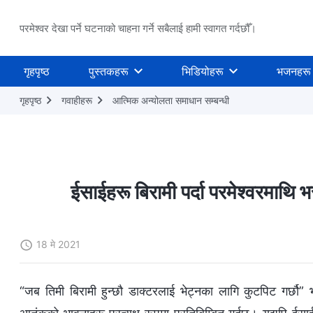
परमेश्वर देखा पर्ने घटनाको चाहना गर्ने सबैलाई हामी स्वागत गर्दछौँ।
गृहपृष्ठ
पुस्तकहरू
भिडियोहरू
भजनहरू
गृहपृष्ठ
गवाहीहरू
आत्मिक अन्योलता समाधान सम्‍बन्धी
ईसाईहरू बिरामी पर्दा परमेश्‍वरमाथि भ
18 मे 2021
“जब तिमी बिरामी हुन्छौ डाक्टरलाई भेट्नका लागि कुटपिट गर्छौ” भ