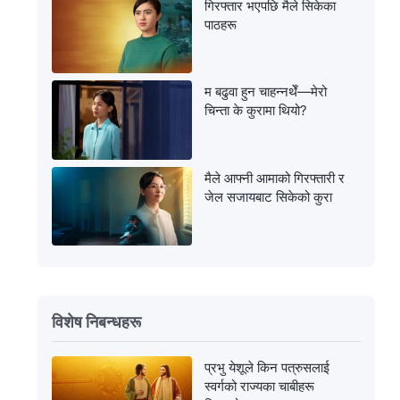
गिरफ्तार भएपछि मैले सिकेका
पाठहरू
म बढुवा हुन चाहन्नथेँ—मेरो
चिन्ता के कुरामा थियो?
मैले आफ्नी आमाको गिरफ्तारी र
जेल सजायबाट सिकेको कुरा
विशेष निबन्धहरू
प्रभु येशूले किन पत्रुसलाई
स्वर्गको राज्यका चाबीहरू