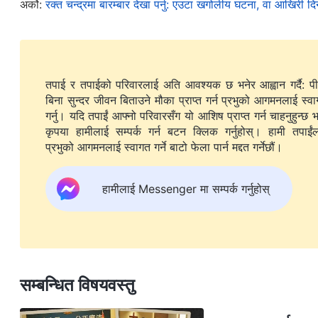
अर्को:
रक्त चन्द्रमा बारम्बार देखा पर्नु: एउटा खगोलीय घटना, वा आखिरी 
कानून पनि परमेश्‍वरले निर्धारित गर्नुभयो। उदाहरणको लागि, परम
खानुपर्छ, दिनमा काम गर्नुपर्दछ र रातमा आराम गर्नुपर्दछ, र ऋतुह
केवल परमेश्‍वरले मानिसका लागि निर्धारित गर्नुभएको जीवनका नियमहर
व्यवस्थित तरिकामा पृथ्वीमा जीवन बिताएर हामी केही रोगहरूबाट बच्न
तपाई र तपाईको परिवारलाई अति आवश्यक छ भनेर आह्वान गर्दै: प
शैतानद्वारा झन् झन् भ्रष्ट हुँदै गइरहेका छौं र हाम्रो हृदयमा परमेश्
बिना सुन्दर जीवन बिताउने मौका प्राप्त गर्न प्रभुको आगमनलाई स्व
गर्नु। यदि तपाईं आफ्नो परिवारसँग यो आशिष प्राप्त गर्न चाहनुहुन्छ भ
समय हामीले परमेश्‍वरले मानिसका लागि तोकिदिनुभएको जीवनको न
कृपया हामीलाई सम्पर्क गर्न बटन क्लिक गर्नुहोस्। हामी तपाईंलाई
परिणामस्वरूप हाम्रो शरीरहरू सबै प्रकारका रोगहरूले ग्रस्त हुन्छ
प्रभुको आगमनलाई स्वागत गर्ने बाटो फेला पार्न मद्दत गर्नेछौं।
उनीहरु बिहानको घडीसम्म वा सारा रातसम्म रमाईलो गरिरहन्छन
इन्डोक्राइन डिसअर्डर, सुस्ती, कलेजो बिग्रने र यस्तै अन्य कुर
हामीलाई Messenger मा सम्पर्क गर्नुहोस्
निम्त्याउन सक्छ। केही व्यक्तिहरू शारीरिक रमाइलोको लालच गर्छन् 
खाने र पिउने जस्ता चीजहरू गर्दछन्, तिनीहरू मौसममा नपाइने खानेक
लामो समयसम्मको जंक फूड खाँदछन्, जसले पोषणको कमी र रोग प्रतिर
भास्कुलर र सेरेब्रोभास्कुलर रोगहरू विकास गर्दछन्। केहीले उ
सम्बन्धित विषयवस्तु
विशेषगरी उन्नत विज्ञान र प्रविधिको यस युगमा, मान्छेले आफ्नो घ