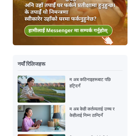
नयाँ रिलिजहरू
म अब कठिनाइहरूबाट पछि
हट्दिनँ
म अब केही कर्तव्यलाई उच्च र
केहीलाई निम्न ठान्दिनँ