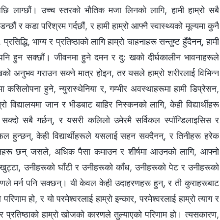
ठाको पछि लाग्छौं। उच्च स्तरको भौतिक मजा लिनको लागि, हामी हाम्रो सबै
डन्छौं र कडा परिश्रम गर्दछौं, र हामी हाम्रो आफ्नै स्वास्थ्यको मूल्यमा कुनै
्रसिद्धि, भाग्य र प्रतिष्ठाको लागि हाम्रो चाहनाहरू सन्तुष्ट हुँदैनन्, हामी
पनि हुन सक्छौं। जीवनमा हुने दमन र दु: खको दीर्घकालीन भावनाहरूले
खको अनुभव गराउन सक्ने मात्र होइन, तर यसले हाम्रो शरीरलाई विभिन्न
सिलोपना हुने, न्युरास्थेनिया र, गम्भीर अवस्थाहरूमा हामी डिप्रेसन,
रो विद्यालयमा जान र भीडबाट बाहिर निस्कनको लागि, केही विद्यार्थीहरू
सक्दो सबै गर्छन्, र यसरी कलिलो उमेरमै सर्विकल स्पॉन्डिलाइसिस र
फल हुन्छन्, केही विद्यार्थीहरूले यसलाई सहन सक्दैनन्, र तिनीहरू हरेक
यक्तिहरू छन् जसले, अधिक पैसा कमाउन र शीर्षमा आउनको लागि, आफ्नो
ो खुट्टा, उनीहरूको घाँटी र उनीहरूको काँध, उनीहरूको पेट र उनीहरूको
ले मर्न पनि सक्छन्। यी केवल केही उदाहरणहरू हुन्, र ती कुराहरूबाट
ो परिणाम हो, र यो परमेश्‍वरलाई हाम्रो इन्कार, परमेश्‍वरलाई हाम्रो त्याग र
्य र प्रतिष्ठाको हाम्रो खोजको कारणले तुल्याएको परिणाम हो। त्यसकारण,