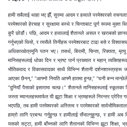
हामी सबैलाई थाहा भए झैँ, सुरुमा आदम र हव्वाले परमेश्‍वरको वचनला
परमेश्‍वरको हेरचाह र सुरक्षामा बस्थे र चिन्ताबाट पूर्ण रूपमा मुक्त
कुरै छोडौं। पछि, आदम र हव्वालाई शैतानले असल र खराबको ज्ञा
गर्नुभएको थियो, र त्यसैले तिनीहरू परमेश्‍वरबाट टाढा बसे र विश्वास
अधिकारक्षेत्रमुनि पतन भए। तसर्थ, बिरामी, चिन्ता, रिक्तता, मृत्य
मानिसहरूलाई धोका दिन र भ्रष्ट पार्न प्रख्यात र महान् व्यक्तिहर
भौतिकवाद र विकासवादका साथै विभिन्न शैतानी दर्शनशास्त्रहरू जस्
आएका छैनन्,” “आफ्नो नियति आफ्नै हातमा हुन्छ,” “घनी बन्‍न मान्छेले
“दुनियाँ पैसाको इसारामा चल्छ।” शैतानले मानिसहरूलाई स्कूलका 
जस्ता च्यानलहरूमार्फत यी झूटा शिक्षा र भ्रमहरूले निरन्तर प्रेरित
भएपछि, तब हामी परमेश्‍वरको अस्तित्व र परमेश्‍वरको सार्वभौमिकतालाई
हाम्रो लागि प्रबन्ध गर्नुहुन्छ र हामीलाई सँभाल्नुहुन्छ, र हामी अब वि
यसको सट्टा, हामी बाँच्नको लागि शैतानको विभिन्न झूटा शिक्षा, भ्