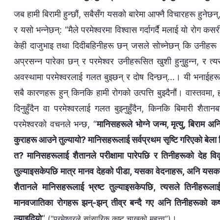
जब हामी बिरामी हुन्छौं, सबैसँग यसको बारेमा आफ्नै विचारहरू हुनेछन्
र यसो भन्नेछन्: “मैले परमेश्‍वरमा विश्वास गर्दागर्दै मलाई यो रोग कसर
केही दाजुभाइ तथा दिदीबहिनीहरू छन् जसले सोच्नेछन् कि उनीहरू 
अप्रसन्न पारेका छन् र परमेश्‍वर उनीहरूसित खुशी हुनुहुन्न, र त
अवस्थामा परमेश्‍वरलाई गलत बुझ्छन् र दोष दिन्छन्…। यी भनाईहरूका
सबै कारणहरू हुन् किनकि हामी रोगको उत्पत्ति बुझ्दैनौं। वास्तवमा,
दिनुहुँदैन वा परमेश्‍वरलाई गलत बुझ्नुहुँदैन, किनकि बिमारी श
परमेश्‍वरको वचनले भन्छ, “
मानिसहरूले भोग्ने जन्म, मृत्यु, बिराम 
कुराहरू आउने तुल्यायो? मानिसहरूलाई सर्वप्रथम सृष्टि गरिएको बेला
त? मानिसहरूलाई शैतानले परीक्षामा पारेपछि र तिनीहरूको देह व
तुल्याइसकेपछि मात्र मानव देहको पीडा, यसका वेदनाहरू, अनि यस
शैतानले मानिसहरूलाई भ्रष्ट तुल्याइसकेपछि, त्यसले तिनीहरूला
मानवजातिका रोगहरू झन्-झन् तीव्र बन्दै गए अनि तिनीहरूको कष्
ल्याइदियो
”
।
(“परमेश्‍वरले सांसारिक कष्ट चाख्नुको महत्त्व”)