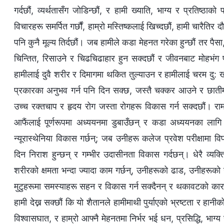
गर्दछौं, व्यर्थतासँग जोडिन्छौं, र हामी ख्याति, भाग्य र प्रतिष्
विचारहरू समर्पित गर्छौं, हाम्रो मस्तिष्कलाई खिच्दछौं, हामी चारैतिर दौ
पनि कुनै मूल्य तिर्दछौं। जब हामीले कडा मेहनत गरेका हुन्छौं तर पैसा, प
चिन्तित, रिसाउने र चिढचिढाहार हुन सक्दछौं र जीवनबाट मोहभंग 
हामीलाई दुवै शरीर र दिमागमा थकित तुल्याउन र हामीलाई चरम दु: 
प्रकारका अनुभव गर्न पनि दिन सक्छ, जस्तै चक्कर आउने र छातीमा क
उच्च रक्तचाप र हृदय रोग जस्ता रोगहरू विकास गर्न सक्दछौं। राम्
आफैंलाई पूर्णरूपमा अध्ययनमा डुबाउँछन् र कडा अध्ययनका लागि 
न्यूरास्थेनिया विकास गर्छन्; जब उनीहरू कलेज प्रवेश परीक्षामा वि
दिन निराश हुन्छन् र गम्भीर उदासीनता विकास गर्दछन्। धेरै व्
शरीरको क्षमता भन्दा ज्यादा काम गर्छन्, उनीहरूको ढाड, उनीहरूक
मुटुहरूमा समस्याहरू सहन र विकास गर्न सक्दैनन् र थकावटको कारण
हामी देख्न सक्छौं कि यो शैतानले हामीमाथी पुर्याएको भ्रष्टता र हानीक
विश्वासघात, र हाम्रो आफ्नै मेहनतमा निर्भर भई धन, प्रसिद्धि, भाग