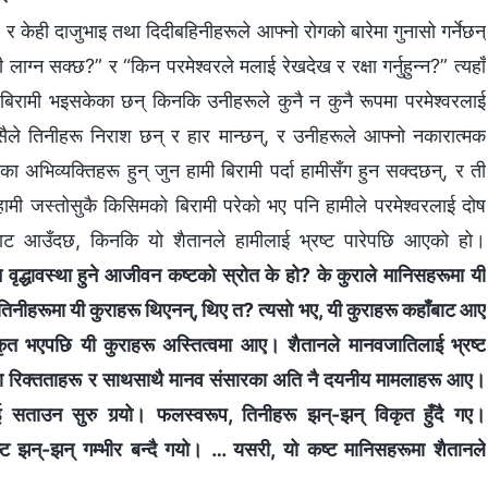
, र केही दाजुभाइ तथा दिदीबहिनीहरूले आफ्नो रोगको बारेमा गुनासो गर्नेछन्
ी लाग्न सक्छ?” र “किन परमेश्‍वरले मलाई रेखदेख र रक्षा गर्नुहुन्न?” त्यहाँ
बिरामी भइसकेका छन् किनकि उनीहरूले कुनै न कुनै रूपमा परमेश्‍वरलाई
्यसैले तिनीहरू निराश छन् र हार मान्छन्, र उनीहरूले आफ्नो नकारात्मक
 अभिव्यक्तिहरू हुन् जुन हामी बिरामी पर्दा हामीसँग हुन सक्दछन्, र ती
 हामी जस्तोसुकै किसिमको बिरामी परेको भए पनि हामीले परमेश्‍वरलाई दोष
ैतानबाट आउँदछ, किनकि यो शैतानले हामीलाई भ्रष्ट पारेपछि आएको हो।
अनि वृद्धावस्था हुने आजीवन कष्टको स्रोत के हो? के कुराले मानिसहरूमा यी
 तिनीहरूमा यी कुराहरू थिएनन्, थिए त? त्यसो भए, यी कुराहरू कहाँबाट आए
िकृत भएपछि यी कुराहरू अस्तित्वमा आए। शैतानले मानवजातिलाई भ्रष्ट
का रिक्तताहरू र साथसाथै मानव संसारका अति नै दयनीय मामलाहरू आए।
ई सताउन सुरु गर्‍यो। फलस्वरूप, तिनीहरू झन्-झन् विकृत हुँदै गए।
ट झन्-झन् गम्भीर बन्दै गयो। … यसरी, यो कष्ट मानिसहरूमा शैतानले