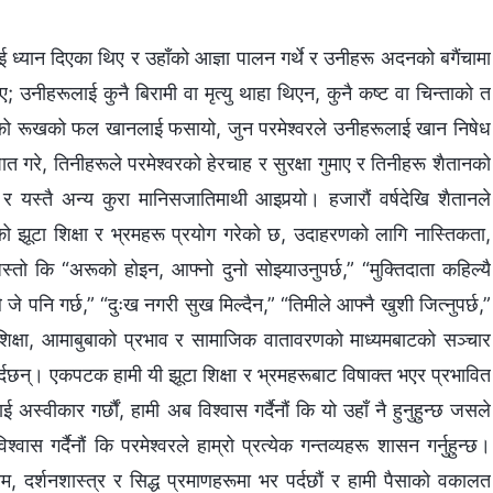
ई ध्यान दिएका थिए र उहाँको आज्ञा पालन गर्थे र उनीहरू अदनको बगैंचामा
 थिए; उनीहरूलाई कुनै बिरामी वा मृत्यु थाहा थिएन, कुनै कष्ट वा चिन्ताको त
नको रूखको फल खानलाई फसायो, जुन परमेश्‍वरले उनीहरूलाई खान निषेध
घात गरे, तिनीहरूले परमेश्‍वरको हेरचाह र सुरक्षा गुमाए र तिनीहरू शैतानको
ु र यस्तै अन्य कुरा मानिसजातिमाथी आइपर्‍यो। हजारौं वर्षदेखि शैतानले
ूको झूटा शिक्षा र भ्रमहरू प्रयोग गरेको छ, उदाहरणको लागि नास्तिकता,
तो कि “अरूको होइन, आफ्नो दुनो सोझ्याउनुपर्छ,” “मुक्तिदाता कहिल्यै
 जे पनि गर्छ,” “दुःख नगरी सुख मिल्दैन,” “तिमीले आफ्नै खुशी जित्नुपर्छ,”
शिक्षा, आमाबुबाको प्रभाव र सामाजिक वातावरणको माध्यमबाटको सञ्चार
 गर्दछन्। एकपटक हामी यी झूटा शिक्षा र भ्रमहरूबाट विषाक्त भएर प्रभावित
 अस्वीकार गर्छौं, हामी अब विश्वास गर्दैनौं कि यो उहाँ नै हुनुहुन्छ जसले
श्वास गर्दैनौं कि परमेश्‍वरले हाम्रो प्रत्येक गन्तव्यहरू शासन गर्नुहुन्छ।
रम, दर्शनशास्त्र र सिद्ध प्रमाणहरूमा भर पर्दछौं र हामी पैसाको वकालत