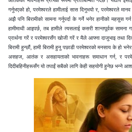
आतंकको भावनाहरू प्रत्यक्ष रूपमा प्रतिबिम्बित गर्दछ। यद्यपि ईस
गर्नुभएको हो, परमेश्‍वरले हामीलाई सास दिनुभयो र, परमेश्‍वरले मानव 
अझै पनि बिरामीको सामना गर्नुपर्दा के गर्ने भनेर हानीको महसुस
हामीमाथी आइपर्छ, तब हामीले त्यसलाई कसरी शान्तपूर्वक सामना गर्न 
प्रार्थना गरें र परमेश्‍वरसँग खोजी गरें र मैले आफ्ना दाजुभाइ तथा
बिरामी हुन्छौं, हामी बिरामी हुनु पछाडी परमेश्‍वरको मनसाय के हो भ
असहज, आतंक र असहायताको भावनाहरू समाधान गर्न, र परमेश्‍वर
दिदीबहिनीहरूसँग यो तपाईं सबैको लागि केही सहयोगी हुनेछ भन्ने आश