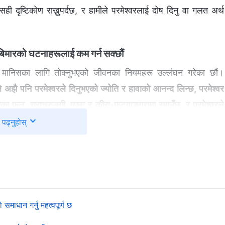
 सही दृष्टिकोण राख्नुपर्दछ, र हामीले परमेश्‍वरलाई दोष दिनु वा गलत अर्थ
बिमारको घटनाहरूलाई कम गर्न सक्छौं
वरले मानिसका लागि तोक्नुभएको जीवनका नियमहरू उल्लंघन गरेका छौं।
 अझै पनि परमेश्‍वरले दिनुभएको ज्योति र हावाको आनन्द लिन्छ, परमेश्‍वर
नुभएका फूल, चराचुरुङ्गी, माछा र कीरा-फट्याङ्ग्रामा रमाउँछ, र परमेश्‍वरले
े-जाने क्रम जारी छ; सधैँ झैँ चार ऋतु परिवर्तन भइरहन्छ…। सबै थोकका
पढ्नुहोस्
 त्यसपछि फेरि बिदा हुन्छन्, आँखाको एक निमेसमा करोडौँ परिवर्तन भइरहन्छ
बन्धी नियमहरू हुन्। ती परमेश्‍वरको बन्दोबस्‍त र पालनपोषणमा जिउँछन्, र
्तित्व सम्‍बन्धी तिनीहरूका नियमहरूलाई नै कसैले बिगार्न सक्छ
”
(“परमेश्‍वर
 समाधान गर्नु महत्वपूर्ण छ
मानिसजातिलाई सृष्टि गर्नुभयो। मानवजाति र सबै थोकका लागि जीवनको नियम र