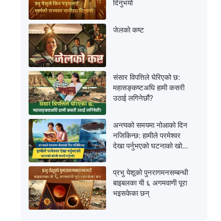
दिनुभयो
जेलको कष्ट
संसार विपत्तिले घेरिएको छ:
महासङ्कष्टअघि हामी कसरी
उठाई लगिनेछौं?
अन्त्यको समयमा नोआको दिन
नजिकिन्छ: हामीले परमेश्‍वर
देखा पर्नुभएको घटनाको खोजी
कसरी गर्नुपर्छ?
प्रभु येशूको पुनरागमनसम्‍बन्धी
बाइबलका यी ६ अगमवाणी पूरा
भइसकेका छन्