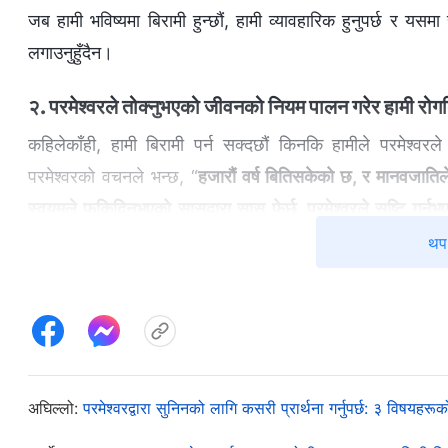
जब हामी भविष्यमा बिरामी हुन्छौं, हामी व्यावहारिक हुनुपर्छ र यसमा
लगाउनुहुँदैन।
२. परमेश्‍वरले तोक्नुभएको जीवनको नियम पालन गरेर हामी रोग
कहिलेकाँही, हामी बिरामी पर्न सक्दछौं किनकि हामीले परमेश्‍
परमेश्‍वरको वचनले भन्छ, “
हजारौं वर्ष बितिसकेको छ, र मानवजातिले
स्वयम्‌ले फुकिदिनुभएको सासद्वारा सास फेर्छ, परमेश्‍वरले सृष्टि गर्
प्रदान गर्नुभएका सबै थोकमा आनन्द लिन्छ; दिन र रात अझै पनि आउन
थप 
बीचमा रहेका हरेक प्रकारका जीवित प्राणी बिदा हुन्छन् र फर्कन्छन्,
—तर परिवर्तन नहुने भनेका तिनीहरूका प्राकृतिक गुण र अस्तित्व सम्‍
कसैले पनि तिनीहरूको प्राकृतिक गुणलाई परिवर्तन गर्न सक्दैन, न त अस
।
स्वयम् अद्वितीय १”)
अघिल्लो:
परमेश्‍वरद्वारा सुनिनको लागि कसरी प्रार्थना गर्नुपर्छ: ३ विषयहरूको
परमेश्‍वरले स्वर्ग र पृथ्वीका सबै कुरा सृष्टि गर्नुभयो र उहाँले 