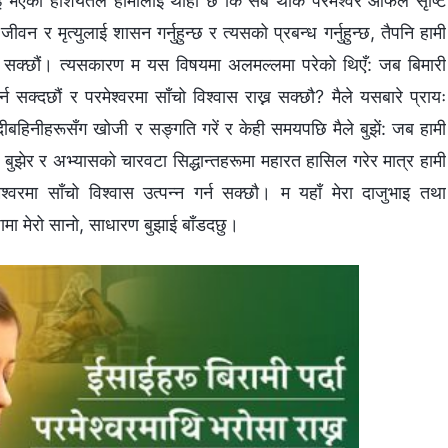
ाई भएको हैशियतले हामीलाई थाहा छ कि सबै थोक परमेश्‍वर आफैले सृष्टि
जीवन र मृत्युलाई शासन गर्नुहुन्छ र त्यसको प्रबन्ध गर्नुहुन्छ, तैपनि हामी
 गर्न सक्छौं। त्यसकारण म यस विषयमा अलमल्लमा परेको थिएँ: जब बिमारी
सक्दछौं र परमेश्‍वरमा साँचो विश्वास राख्न सक्छौ? मैले यसबारे प्रायः
 दिदीबहिनीहरूसँग खोजी र सङ्गति गरें र केही समयपछि मैले बुझें: जब हामी
नेर बुझेर र अभ्यासको चारवटा सिद्धान्तहरूमा महारत हासिल गरेर मात्र हामी
मा साँचो विश्वास उत्पन्न गर्न सक्छौ। म यहाँ मेरा दाजुभाइ तथा
ामा मेरो सानो, साधारण बुझाई बाँडदछु।