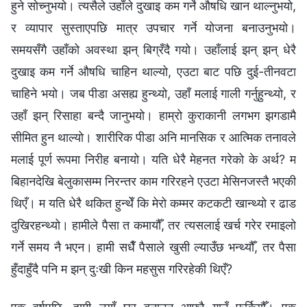
हुने सोच्नुभयो। त्यसैले उहाँले दुखाइ कम गर्ने औषधि खान थाल्नुभयो,
र व्यापार सुस्ताएपछि मात्र उपचार गर्ने योजना बनाउनुभयो।
समयसँगै उहाँको अवस्था झन् बिग्रँदै गयो। उहाँलाई झन् झन् धेरै
दुखाइ कम गर्ने औषधि चाहिन थाल्यो, एउटा बाट पछि दुई-तीनवटा
चाहिने भयो। जब पीडा असह्य हुन्थ्यो, उहाँ मलाई गाली गर्नुहुन्थ्यो, र
उहाँ झन् रिसाहा बन्दै जानुभयो। हाम्रो कुराकानी लगभग झगडामै
सीमित हुन थाल्यो। शारीरिक पीडा अनि मानसिक र आत्मिक तनावले
मलाई पूर्ण रूपमा निरीह बनायो। यति धेरै मेहनत गरेको के अर्थ? म
बिहानदेखि बेलुकासम्म निरन्तर काम गरिरहने एउटा मेसिनजस्तै भएकी
थिएँ। म यति धेरै थकित हुन्थेँ कि मेरो कम्मर कटकटी खान्थ्यो र ढाड
दुखिरहन्थ्यो। हामीले पैसा त कमायौँ, तर त्यसलाई खर्च गरेर रमाइलो
गर्ने समय नै भएन। हामी सधैँ पैसाले खुसी ल्याउँछ भन्थ्यौँ, तर पैसा
हुँदाहुँदै पनि म झन् दुःखी किन महसुस गरिरहेकी थिएँ?