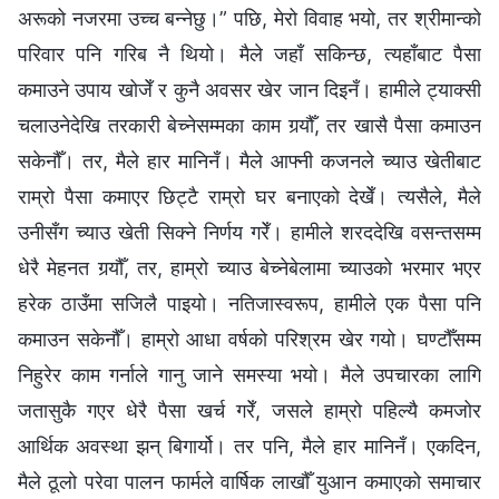
अरूको नजरमा उच्च बन्नेछु।” पछि, मेरो विवाह भयो, तर श्रीमान्को
परिवार पनि गरिब नै थियो। मैले जहाँ सकिन्छ, त्यहाँबाट पैसा
कमाउने उपाय खोजेँ र कुनै अवसर खेर जान दिइनँ। हामीले ट्याक्सी
चलाउनेदेखि तरकारी बेच्नेसम्मका काम गर्‍यौँ, तर खासै पैसा कमाउन
सकेनौँ। तर, मैले हार मानिनँ। मैले आफ्नी कजनले च्याउ खेतीबाट
राम्रो पैसा कमाएर छिट्टै राम्रो घर बनाएको देखेँ। त्यसैले, मैले
उनीसँग च्याउ खेती सिक्ने निर्णय गरेँ। हामीले शरददेखि वसन्तसम्म
धेरै मेहनत गर्‍यौँ, तर, हाम्रो च्याउ बेच्नेबेलामा च्याउको भरमार भएर
हरेक ठाउँमा सजिलै पाइयो। नतिजास्वरूप, हामीले एक पैसा पनि
कमाउन सकेनौँ। हाम्रो आधा वर्षको परिश्रम खेर गयो। घण्टौँसम्म
निहुरेर काम गर्नाले गानु जाने समस्या भयो। मैले उपचारका लागि
जतासुकै गएर धेरै पैसा खर्च गरेँ, जसले हाम्रो पहिल्यै कमजोर
आर्थिक अवस्था झन् बिगार्यो। तर पनि, मैले हार मानिनँ। एकदिन,
मैले ठूलो परेवा पालन फार्मले वार्षिक लाखौँ युआन कमाएको समाचार