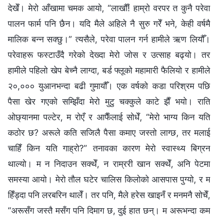
देखेँ। मेरो आँखामा चमक आयो, “लाखौँ! हाम्रो वरपर त कुनै परेवा
पालन फार्म पनि छैन। यदि मैले अहिले नै सुरु गरेँ भने, केही वर्षमै
मालिक बन्न सक्छु।” त्यसैले, परेवा पालन गर्न हामीले ऋण लियौँ।
परेवाहरू फस्टाउँदै गरेको देख्दा मेरो जोस र उत्साह बढ्यो। तर
हामीले पहिलो खेप बेच्नै लाग्दा, बर्ड फ्लूको महामारी फैलियो र हामीले
२०,००० युआनभन्दा बढी गुमायौँ। एक वर्षको कडा परिश्रम पछि
पैसा खेर गएको सम्झिँदा मेरो मुटु चक्कुले काटे झैँ भयो। राति
ओछ्यानमा पल्टेर, म रोएँ र आफैँलाई सोधेँ, “मेरो भाग्य किन यति
कठोर छ? अरूले कति सजिलै पैसा कमाए जस्तो लाग्छ, तर मलाई
चाहिँ किन यति गाह्रो?” तनावका कारण मेरो स्वास्थ्य बिग्रन
थाल्यो। म न निदाउन सक्थेँ, न राम्ररी खान सक्थेँ, अनि पेटमा
समस्या आयो। मेरो तौल घटेर चालिस किलोको आसपास पुग्यो, र म
हिँड्दा पनि लरबरिन थालेँ। तर पनि, मैले हरेस खाइनँ र मनमनै सोचेँ,
“अरूसँग जस्तै मसँग पनि दिमाग छ, दुई हात छन्। म अरूभन्दा कम