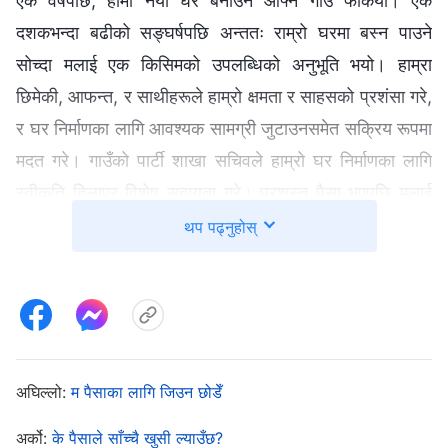
एक वर्षपछि, हामी नयाँ घर बनाउन आफ्नै गाउँ फर्कियौँ। एक
दशकभन्दा बढीको सङ्घर्षपछि अन्ततः राम्रो घरमा बस्न पाउने
सोच्दा मलाई एक किसिमको उपलब्धिको अनुभूति भयो। हाम्रा
छिमेकी, आफन्त, र साथीहरूले हाम्रो क्षमता र साहसको प्रशंसा गरे,
र घर निर्माणका लागि आवश्यक सामग्री जुटाउनसमेत सक्रिय रूपमा
मदत गरे। गाउँको पार्टी शाखा सचिवले हाम्रो घर निर्माणका लागि
स्वीकृति दिलाएर विशेष सहायता गरे। प्रशस्त पैसा भएपछि मलाई
फरक महसुस भयो, र सबै कुरा सजिलै हुँदै गएको जस्तो लाग्यो। तर,
थप पढ्नुहोस्
जब सबै कुरा राम्रो हुन थालेको थियो, विपत्ति आइलाग्यो। हामीले
पुरानो घर भत्काएपछि, मेरो श्रीमान्ले आफ्नो गर्दनमा गहिरो दुखाइ
भएको बताउनुभयो र गाउँको अस्पताल जाने निर्णय गर्नुभयो। म
अस्पताल पुग्दा डाक्टरले हतारिँदै भने, “तपाईं समयमै आइपुग्नुभयो!
तपाईंको श्रीमान्को अवस्था अत्यन्तै नाजुक छ!” म अक्क न बक्क
अघिल्लो:
म पैसाका लागि जिउन छोडेँ
परेँ। “यो असम्भव छ,” मैले सोचेँ, “मेरो श्रीमान् सधैँ स्वस्थ
अर्को:
के पैसाले साँच्चै खुसी ल्याउँछ?