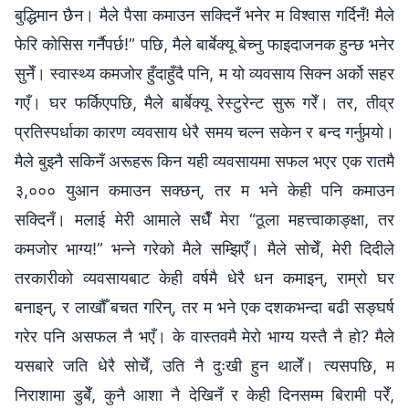
बुद्धिमान छैन। मैले पैसा कमाउन सक्दिनँ भनेर म विश्वास गर्दिनँ! मैले
फेरि कोसिस गर्नैपर्छ!” पछि, मैले बार्बेक्यू बेच्नु फाइदाजनक हुन्छ भनेर
सुनेँ। स्वास्थ्य कमजोर हुँदाहुँदै पनि, म यो व्यवसाय सिक्न अर्को सहर
गएँ। घर फर्किएपछि, मैले बार्बेक्यू रेस्टुरेन्ट सुरू गरेँ। तर, तीव्र
प्रतिस्पर्धाका कारण व्यवसाय धेरै समय चल्न सकेन र बन्द गर्नुपर्‍यो।
मैले बुझ्नै सकिनँ अरूहरू किन यही व्यवसायमा सफल भएर एक रातमै
३,००० युआन कमाउन सक्छन्, तर म भने केही पनि कमाउन
सक्दिनँ। मलाई मेरी आमाले सधैँ मेरा “ठूला महत्त्वाकाङ्क्षा, तर
कमजोर भाग्य!” भन्ने गरेको मैले सम्झिएँ। मैले सोचेँ, मेरी दिदीले
तरकारीको व्यवसायबाट केही वर्षमै धेरै धन कमाइन्, राम्रो घर
बनाइन्, र लाखौँ बचत गरिन्, तर म भने एक दशकभन्दा बढी सङ्घर्ष
गरेर पनि असफल नै भएँ। के वास्तवमै मेरो भाग्य यस्तै नै हो? मैले
यसबारे जति धेरै सोचेँ, उति नै दुःखी हुन थालेँ। त्यसपछि, म
निराशामा डुबेँ, कुनै आशा नै देखिनँ र केही दिनसम्म बिरामी परेँ,