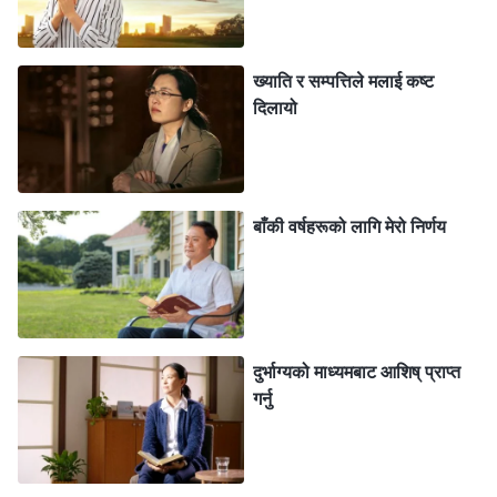
हानि पुर्‍याउने डरले, प्रत्येक दिन पालोपालो मलाई भेट्न आउँथे। तर
उनीहरूले मलाई केही सान्त्वनाका शब्दहरू मात्र दिन सक्थे, जसले
मेरो हृदयको पीडालाई हटाउन सक्दैनथ्यो।
ख्याति र सम्पत्तिले मलाई कष्ट
दिलायो
पछि, एक आफन्तले मलाई सुसमाचार सुनाउन एक सिस्टरलाई
ल्याए। ती सिस्टरले मलाई परमेश्‍वरका वचनहरूको एक खण्ड पढेर
सुनाइन्: “
सर्वशक्तिमान्‌ले यी मानिसहरूमाथि कृपा गर्नुहुन्छ जो
बाँकी वर्षहरूको लागि मेरो निर्णय
गहिरोगरी कष्टमा छन्‌; साथसाथै, यी चेतना नभएका मानिसहरूप्रति
उहाँ वितृष्ण महसुस गर्नुहुन्छ, किनकि मानवबाट उत्तर प्राप्त गर्न उहाँले
लामो समय पर्खनुपरेको छ। उहाँले खोज्न चाहनुहुन्छ, तेरो हृदय र तेरो
आत्मा खोज्न चाहनुहुन्छ, तेरो लागि पानी र खाना ल्याउन र तँलाई
दुर्भाग्यको माध्यमबाट आशिष्‌ प्राप्त
ब्यूँझाउन चाहनुहुन्छ, ताकि तँ अब उप्रान्त तिर्खाउन र भोकाउन
गर्नु
नपरोस्‌। जब तँ थाक्छस् र जब तैँले यस संसारको निराशाजनक
उजाडताका केही कुरा महसुस गर्न थाल्छस्, तब तँ नहरा, तँ नरो।
सर्वशक्तिमान्‌ परमेश्‍वर, रखवालाले जुनसुकै बखत पनि तेरो