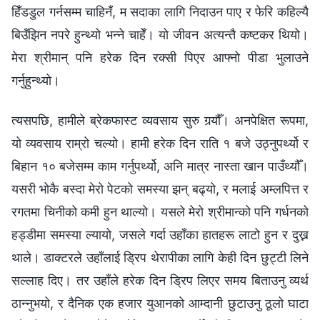
हिँडडुल गर्नसम्म चाहिनँ, म सदाका लागि निदाउन पाए र फेरि कहिल्यै
बिउँझिन नपरे हुन्थ्यो भन्ने चाहेँ। यो जीवन अत्यन्तै कष्टकर थियो।
मेरा श्रीमान् पनि हरेक दिन रक्सी पिएर आफ्नो पीडा भुलाउने
गर्नुहुन्थ्यो।
त्यसपछि, हामीले ब्रेकफास्ट व्यवसाय सुरु गर्‍यौँ। अनपेक्षित रूपमा,
यो व्यवसाय राम्रो चल्यो। हामी हरेक दिन राति १ बजे उठ्नुपर्थ्यो र
बिहान १० बजेसम्म काम गर्नुपर्थ्यो, अनि मात्र नास्ता खान पाउँथ्यौँ।
यसरी भोकै बस्दा मेरो पेटको समस्या झन् बढ्यो, र मलाई अम्लपित्त र
रगतमा चिनीको कमी हुन थाल्यो। यसले मेरो श्रीमान्को पनि गर्धनको
हड्डीमा समस्या ल्यायो, जसले गर्दा उहाँका हातहरू लाटो हुन र दुख्न
थाले। डाक्टरले उहाँलाई ड्रिप थेरापीका लागि केही दिन छुट्टी लिने
सल्लाह दिए। तर उहाँले हरेक दिन ड्रिप लिएर समय बिताउनु व्यर्थ
ठान्नुभयो, र दैनिक एक हजार युआनको आम्दानी छुटाउनु ठूलो घाटा