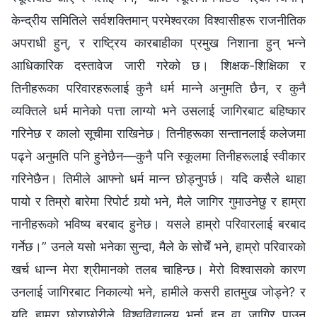
केन्द्रीय समितिले सर्वशक्तिमान्‌ परमेश्‍वरका विश्‍वासीहरू राजनीतिक
अपराधी हुन्, र राष्ट्रिय कारबाहीका प्रमुख निशाना हुन् भन्‍ने
आधिकारिक दस्तावेज जारी गरेको छ। शिक्षक-शिक्षिका र
तिनीहरूका परिवारहरूलाई कुनै धर्म मान्‍ने अनुमति छैन, र कुनै
व्यक्तिले धर्म मानेको पत्ता लाग्यो भने उसलाई जागिरबाट बहिष्कार
गरिनेछ र कालो सूचीमा राखिनेछ। तिनीहरूका सन्तानलाई कलेजमा
पढ्ने अनुमति पनि हुनेछैन—कुनै पनि स्कूलमा तिनीहरूलाई स्वीकार
गरिनेछैन। तिमीले आफ्नो धर्म मान्‍न छोड्नुपर्छ। यदि कसैले थाहा
पायो र तिम्रो बारेमा रिपोर्ट गर्‍यो भने, मैले जागिर गुमाउनेछु र हाम्रा
नानीहरूको भविष्य बरबाद हुनेछ। यसले हाम्रो परिवारलाई बरबाद
गर्नेछ।” उनले यसो भनेका सुन्दा, मैले के सोचेँ भने, हाम्रो परिवारको
खर्च धान्‍न मेरा श्रीमानको तलब चाहिन्छ। मेरो विश्‍वासको कारण
उनलाई जागिरबाट निकाल्यो भने, हामीले कसरी हातमुख जोड्ने? र
यदि हाम्रा छोराछोरीले विश्वविद्यालय भर्ना हुन वा जागिर पाउन