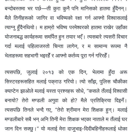
बन्दोबस्तमा भर पर्छ—ती कुरा कुनै पनि मानिसको हातमा हुँदैनन्।
मैले तिनीहरूको जागिर वा भविष्यको रक्षा गर्न आफ्‍नो विश्‍वासलाई
त्याग्‍नु हुँदैनथियो। म हाम्रो भविष्य परमेश्‍वरको हातमा राखेर उहाँका
योजनाबद्ध कार्यहरूमा समर्पित हुन तयार भएँ। त्यसबारे त्यसरी विचार
गर्दा मलाई पहिलाजस्तो चिन्ता लागेन, र म सामान्य रूपमा नै
भेलाहरूमा सहभागी भइरहेँ र आफ्‍नो कर्तव्य पूरा गर्न गरिरहेँ।
त्यसपछि, जुलाई २०१३ को एक दिन, भेलामा हुँदा अरू
सिस्टरहरूसहित मलाई पक्राउ गरियो। त्यो साँझ, पुलिस चौकीका
क्याप्टेन झाओले मलाई यस्ता प्रश्‍नहरू सोधे, “कसले तँलाई विश्‍वासी
बनायो? तेरो मण्डली अगुवा को हो? मैले प्रतिक्रिया दिइनँ।
त्यसपछि तिनले भन्दै गए, “तेरो श्रीमान मेरा शिक्षक हुन्। मलाई
मण्डलीबारे सबै भन् अनि तिनी मेरा शिक्षक भएका नाताले म तँलाई घर
जान दिन सक्छु।” यो मलाई मेरा दाजुभाइ-दिदीबहिनीहरूलाई धोका