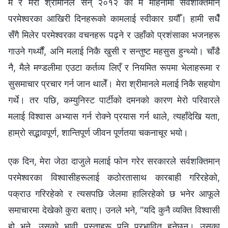
म र मेरा श्रीमानले सन् २०१२ को मे महिनामा सर्वशक्तिमान्‌
परमेश्‍वरका आखिरी दिनहरूको कामलाई स्वीकार गर्‍यौँ। हामी सधैँ
सँगै मिलेर परमेश्‍वरका वचनहरू पढ्ने र उहाँको प्रशंसाका भजनहरू
गाउने गर्थ्यौं, अनि मलाई निकै खुसी र सन्तुष्ट महसुस हुन्थ्यो। चाँडै
नै, मैले मण्डलीमा एउटा कर्तव्य लिएँ र नियमित रूपमा भेलाहरूमा र
सुसमाचार प्रचार गर्न जान थालेँ। मेरा श्रीमानले मलाई निकै सहयोग
गर्थे। तर पछि, कम्युनिस्ट पार्टीको दमनको कारण मेरो परिवारले
मलाई विश्‍वास अभ्यास गर्न रोक्‍ने प्रयास गर्न थाले, त्यहाँदेखि यता,
हाम्रो सद्भावपूर्ण, शान्तिपूर्ण जीवन पूर्णतया चकनाचूर भयो।
एक दिन, मेरा जेठा दाजुले मलाई फोन गरेर सरकारले सर्वशक्तिमान्‌
परमेश्‍वरका विश्‍वासीहरूलाई कठोरतासाथ कारबाही गरिरहेको,
पक्राउ गरिरहेको र त्यसपछि जेलमा हालिरहेको छ भनेर आफूले
समाचारमा देखेको कुरा बताए। उनले भने, “यदि कुनै व्यक्ति विश्‍वासी
हो भने, उसको भावी पुस्ताहरू पनि प्रभावित हुनेछन्। उसका