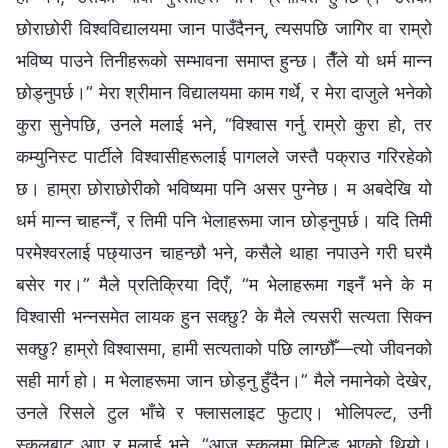
छोराछोरी विश्वविद्यालयमा जान पाउँदैनन्, त्यसपछि जागिर वा राम्रो
भविष्य पाउने तिनीहरूको सम्‍भावना समाप्त हुन्छ। तैँले यो धर्म मान्‍न
छोड्नुपर्छ।” मेरा श्रीमान विद्यालयमा काम गर्थे, र मेरा दाजुले भनेको
कुरा सुनेपछि, उनले मलाई भने, “विश्‍वास गर्नु राम्रो कुरा हो, तर
कम्युनिस्ट पार्टीले विश्‍वासीहरूलाई पागलले जस्तै पक्राउ गरिरहेको
छ। हाम्रा छोराछोरीको भविष्यमा पनि असर पुग्‍नेछ। म अबदेखि यो
धर्म मान्‍न चाहन्‍नँ, र तिमी पनि भेलाहरूमा जान छोड्नुपर्छ। यदि तिमी
परमेश्‍वरलाई पछ्याउन चाहन्छौ भने, कसैले थाहा नपाउने गरी घरमै
बसेर गर।” मैले प्रतिक्रिया दिएँ, “म भेलाहरूमा गइनँ भने के म
विश्‍वासी भन्‍नसमेत लायक हुन सक्छु? के मैले त्यसरी सत्यता सिक्‍न
सक्छु? हाम्रो विश्‍वासमा, हामी सत्यताको पछि लाग्छौँ—त्यो जीवनको
सही मार्ग हो। म भेलाहरूमा जान छोड्नु हुँदैन।” मैले नमानेको देखेर,
उनले रिसले टुल भाँचे र फ्‍लासलाइट फुटाए। भोलिपल्‍ट, उनी
स्कूलबाट आए र मलाई भने, “आज स्कूलमा मिटिङ भएको थियो।