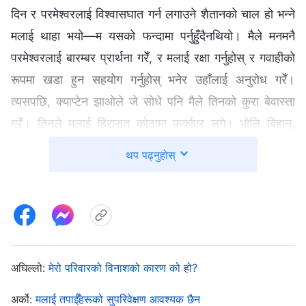
दिन र परमेश्‍वरलाई विश्‍वासघात गर्न लगाउने शैतानको चाल हो भन्‍ने
मलाई थाहा भयो—म यसको फन्दामा पर्नुहुँदैनथियो। मैले मनमनै
परमेश्‍वरलाई बारम्बर प्रार्थना गरेँ, र मलाई रक्षा गर्नुहोस् र गवाहीको
रूपमा खडा हुन सहयोग गर्नुहोस् भनेर उहाँलाई अनुरोध गरेँ।
त्यसपछि, क्याप्टेन झाओले जे सोधे पनि मैले तिनको कुरा बेवास्ता
गरेँ। तिनले मलाई हिरासत कोठामा फर्काएर लगे। भोलि बिहान,
नगरपालिका सार्वजनिक सुरक्षा ब्यूरोका एक जना अफिसर मलाई
थप पढ्नुहोस्
सोधपुछ गर्न आए। तिनी मेरो आफन्त भाइ रहेछन्, त्यो देख्दा म छक्‍कै
परेँ। मलाई देखेर, तिनको आँखा रिसले रातो भयो र मलाई औँल्याउँदै
भने, “कस्तो अचम्‍म! तिमी धर्म मान्‍ने भयौ? कहिलेदेखि विश्‍वास गर्न
थाल्यौ? तिमीलाई कसले विश्‍वासमा ल्यायो?” मैले तिनको कुरा
बेवास्ता गरेँ। तिनले परमेश्‍वरको निन्दा गर्दै केही कुरा भने, अनि
अघिल्लो:
मेरो परिवारको विनाशको कारण को हो?
आफ्‍नो कुरा जारी राखे, “धेरै पहिले नै राष्ट्रिय सरकारले कसैले
सर्वशक्तिमान्‌ परमेश्‍वरमा विश्‍वास गरेको थाहा पाइयो भने, तिनीहरूका
अर्को:
मलाई तपाईँहरूको सुपरिवेक्षण आवश्यक छैन