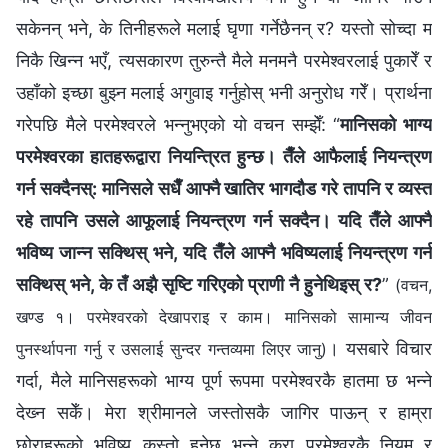
सकेनन् भने, के तिनीहरूले मलाई घृणा गर्नेछैनन् र? यस्तो सोच्दा म
निकै खिन्‍न भएँ, त्यसकारण तुरुन्तै मैले मनमनै परमेश्‍वरलाई पुकारेँ र
उहाँको इच्‍छा बुझ्‍न मलाई अगुवाइ गर्नुहोस् भनी अनुरोध गरेँ। प्रार्थना
गरेपछि मैले परमेश्‍वरले भन्‍नुभएको यो वचन सम्‍झेँ: “
मानिसको भाग्य
परमेश्‍वरका हातहरूद्वारा नियन्त्रित हुन्छ। तैँले आफैलाई नियन्त्रण
गर्न सक्दैनस्: मानिसले सधैँ आफ्नै खातिर भागदौड गरे तापनि र व्यस्त
रहे तापनि उसले आफूलाई नियन्त्रण गर्न सक्दैन। यदि तैँले आफ्नै
भविष्य जान्न सक्थिस् भने, यदि तैँले आफ्नै भविष्यलाई नियन्त्रण गर्न
सक्थिस् भने, के तँ अझै सृष्टि गरिएको प्राणी नै हुनेथिइस् र?
”
(वचन,
खण्ड १। परमेश्‍वरको देखापराइ र काम। मानिसको सामान्य जीवन
। यसबारे विचार
पुनर्स्थापना गर्नु र उसलाई सुन्दर गन्तव्यमा लिएर जानु)
गर्दा, मैले मानिसहरूको भाग्य पूर्ण रूपमा परमेश्‍वरकै हातमा छ भन्‍ने
देख्‍न सकेँ। मेरा श्रीमानले जस्तोसकै जागिर पाऊन् र हाम्रा
छोराहरूको भविष्य कस्तो हुनेछ भन्‍ने कुरा परमेश्‍वरकै नियम र