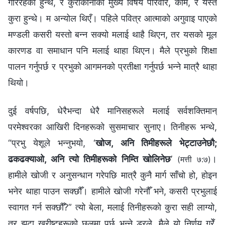
गरिरहेका हुन्थे, र कुराकानीको मुख्य विषय परिवार, काम, र यस्तै
कुरा हुन्थे। म अन्योल थिएँ। पहिले पवित्र आत्‍माको अगुवाइ पाएको
मण्डली कसरी यस्तो बन्‍न सक्यो मलाई थाहै थिएन, तर यसको मूल
कारणड वा समाधान पनि मलाई थाहा थिएन। मैले प्रभुको शिक्षा
पालन गर्नुपर्छ र प्रभुको आगमनको प्रतीक्षा गर्नुपर्छ भन्‍ने मात्रै थाहा
थियो।
दुई वर्षपछि, धेरैभन्दा धेरै मानिसहरूले मलाई सर्वशक्तिमान्‌
परमेश्‍वरका आखिरी दिनहरूको सुसमाचार सुनाए। तिनीहरू भन्थे,
“प्रभु येशूले भन्नुभयो, ‘
खोज, अनि तिमीहरूले भेट्टाउनेछौ;
ढकढक्याओ, अनि त्यो तिमीहरूको निम्ति खोलिनेछ
’
।
(मत्ती ७:७)
हामीले खोजी र अनुसन्धान गरेपछि मात्रै कुनै मार्ग साँचो हो, होइन
भनेर थाहा पाउन सक्छौँ। हामीले खोजी गरेनौँ भने, कसरी प्रभुलाई
स्वागत गर्न सक्छौँ?” त्यो बेला, मलाई तिनीहरूको कुरा सही लाग्यो,
तर झूटा ख्रीष्टहरूको छलमा पर्छु भन्‍ने डरले, मैले यो निर्णय गरेँ,