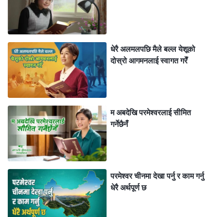
के पूर्वीय ज्योति साँच्‍चै नै परमेश्‍वरको काम हो? वास्तविकता बुझ्‍नको
लागि, म मेरी श्रीमती घरमा नहुँदा कसैले नदेखी सर्वशक्तिमान्‌
परमेश्‍वरका वचनहरू पढ्थेँ। एक दिन, मैले यो खण्ड भेटेँ।
धेरै अलमलपछि मैले बल्‍ल येशूको
सर्वशक्तिमान्‌ परमेश्‍वर भन्‍नुहुन्छ, “
येशूमा विश्‍वास गर्ने कसैले पनि
दोस्रो आगमनलाई स्वागत गरेँ
अरूलाई सराप्दैन वा निन्दा गर्दैन। तिमीहरू सबै नै चेतना भएका र
सत्यता स्वीकार गर्ने व्यक्तिहरू हुनुपर्छ। सायद, सत्यताको मार्ग सुनेर र
जीवनको वचन पढेर, यी १०,००० वचनहरूमध्ये एउटा मात्र तेरो दृढ
म अबदेखि परमेश्‍वरलाई सीमित
निश्‍चयता र बाइबलअनुरूप छ, त्यसकारण तैँले यी वचनहरूको
गर्नेछैनँ
१०,००० औँ खण्डभित्र निरन्तर खोजी गरिरहनुपर्छ भन्‍ने तेरो विश्‍वास
छ। अझै पनि म तँलाई नम्र हुन, धेरै आत्मविश्‍वासी नहुन र आफैलाई
अति उच्‍च नपार्न सल्लाह दिन्छु। तेरो हृदयमा यति थोरै आदर हुँदा पनि
परमेश्‍वर चीनमा देखा पर्नु र काम गर्नु
तैँले ठूलो ज्योति प्राप्‍त गर्नेछस्। यदि तैँले यी वचनहरूलाई
धेरै अर्थपूर्ण छ
सावधानीपूर्वक जाँच्छस् र पटकपटक मनन गर्छस् भने, तिनीहरू सत्य
हुन् वा होइनन्, र तिनीहरू जीवन हुन् वा होइनन् भनी तैँले बुझ्नेछस्
”