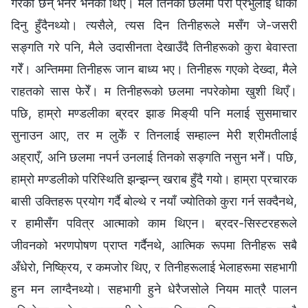
गरेका छन् भनेर भनेका थिए। मैले तिनको छलमा परी प्रभुलाई धोका
दिनु हुँदैनथ्यो। त्यसैले, त्यस दिन तिनीहरूले मसँग जे-जसरी
सङ्गति गरे पनि, मैले उदासीनता देखाउँदै तिनीहरूको कुरा बेवास्ता
गरेँ। अन्तिममा तिनीहरू जान बाध्य भए। तिनीहरू गएको देख्दा, मैले
राहतको सास फेरेँ। म तिनीहरूको छलमा नपरेकोमा खुशी थिएँ।
पछि, हाम्रो मण्डलीका ब्रदर झाङ मिङ्‌यी पनि मलाई सुसमाचार
सुनाउन आए, तर म लुकेँ र तिनलाई सम्‍हाल्‍न मेरी श्रीमतीलाई
अह्राएँ, अनि छलमा नपर्न उनलाई तिनको सङ्गति नसुन भनेँ। पछि,
हाम्रो मण्डलीको परिस्थिति झन्झन्न् खराब हुँदै गयो। हाम्रा प्रचारक
बासी उक्तिहरू प्रयोग गर्दै बोल्थे र नयाँ ज्योतिको कुरा गर्न सक्दैनथे,
र हामीसँग पवित्र आत्‍माको काम थिएन। ब्रदर-सिस्टरहरूले
जीवनको भरणपोषण प्राप्त गर्दैनथे, आत्मिक रूपमा तिनीहरू सबै
अँधेरो, निष्क्रिय, र कमजोर थिए, र तिनीहरूलाई भेलाहरूमा सहभागी
हुन मन लाग्दैनथ्यो। सहभागी हुने धेरैजसोले नियम मात्रै पालन