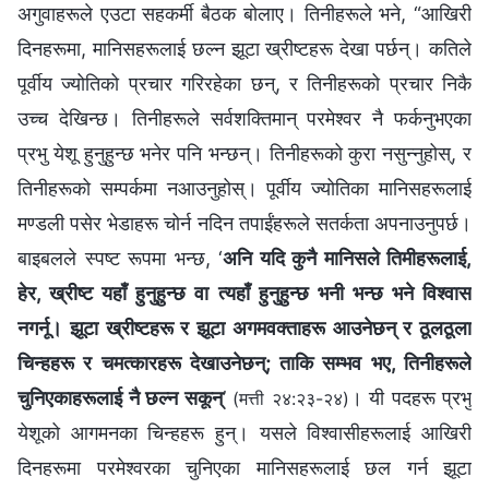
अगुवाहरूले एउटा सहकर्मी बैठक बोलाए। तिनीहरूले भने, “आखिरी
दिनहरूमा, मानिसहरूलाई छल्न झूटा ख्रीष्टहरू देखा पर्छन्। कतिले
पूर्वीय ज्योतिको प्रचार गरिरहेका छन्, र तिनीहरूको प्रचार निकै
उच्‍च देखिन्छ। तिनीहरूले सर्वशक्तिमान्‌ परमेश्‍वर नै फर्कनुभएका
प्रभु येशू हुनुहुन्छ भनेर पनि भन्छन्। तिनीहरूको कुरा नसुन्‍नुहोस्, र
तिनीहरूको सम्पर्कमा नआउनुहोस्। पूर्वीय ज्योतिका मानिसहरूलाई
मण्डली पसेर भेडाहरू चोर्न नदिन तपाईंहरूले सतर्कता अपनाउनुपर्छ।
बाइबलले स्पष्ट रूपमा भन्छ, ‘
अनि यदि कुनै मानिसले तिमीहरूलाई,
हेर, ख्रीष्ट यहाँ हुनुहुन्छ वा त्यहाँ हुनुहुन्छ भनी भन्छ भने विश्‍वास
नगर्नू। झूटा ख्रीष्टहरू र झूटा अगमवक्ताहरू आउनेछन् र ठूलठूला
चिन्हहरू र चमत्कारहरू देखाउनेछन्; ताकि सम्भव भए, तिनीहरूले
चुनिएकाहरूलाई नै छल्न सकून्
’
। यी पदहरू प्रभु
(मत्ती २४:२३-२४)
येशूको आगमनका चिन्‍हहरू हुन्। यसले विश्‍वासीहरूलाई आखिरी
दिनहरूमा परमेश्‍वरका चुनिएका मानिसहरूलाई छल गर्न झूटा