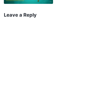
(वचन, खण्ड १। परमेश्‍वरको देखापराइ र काम। तैँले येशूको आत्मिक
शरीरलाई देख्दासम्ममा, परमेश्‍वरले स्वर्ग र पृथ्वीलाई नयाँ बनाइसक्‍नुभएको
Leave a Reply
। सर्वशक्तिमान्‌ परमेश्‍वरको वचन पढेपछि, मेरो हृदयमा हलचल
हुनेछ)
मच्‍चियो। यस सत्य थियो। प्रभुको विश्‍वासीको रूपमा, ममा खोजी
गर्ने तर्कशक्ति, साथै नम्रता हुनुपर्थ्यो। कसैलाई आलोचना गर्न वा
दोष दिन म योग्य थिइनँ। वर्षौँदेखि, धेरै मानिसहरूले मलाई सुसमाचार
सुनाएका थिए, र परमेश्‍वरले नयाँ चरणको काम गरिरहनुभएको गवाही
दिएका थिए, तर मैले यसलाई स्विकारिनँ, र ममा खोजी गर्ने
विनम्रताको पूर्ण कमी थियो। यो मेरा धारणाहरूसँग मिले पनि नमिले
पनि, मैले नम्रतासाथ खोजी गर्नुपर्थ्यो। यी वचनहरूमध्ये दश हजारमा
एउटै मात्रै बाइबलअनुरूप भए पनि, मैले दश हजारको यो एक
भागलाई खोजी र अनुसन्धान गर्नुपर्थ्यो, यसलाई इन्कार्नु हुँदैनथ्यो।
मेरी श्रीमतीले सर्वशक्तिमान्‌ परमेश्‍वरमा विश्‍वास गरेपछि तिनको
स्थितिमा ठूलो परिवर्तन आएकोबारे पनि मैले सोचेँ। उनी हरदिन