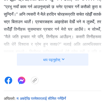
“प्रभु नयाँ काम गर्न आउनुभएको छ भनेर प्रचार गर्ने कसैको कुरा म
सुन्दिनँ।” अनि त्यसरी नै मैले हरदिन चोरहरूप्रति सचेत रहेझैँ सतर्क
भएर बिताउन थालेँ। प्रचारकहरू आइरहेका देखेँ भने म लुक्थेँ, तर
सधैँझैँ तिनीहरू सुसमाचार प्रचार गर्न मेरो घर आउँथे। म सोच्थेँ,
“मैले जति इन्कार गरे पनि, तिनीहरू आउँछन्। कसरी तिनीहरूमा
यति धेरै विश्‍वास र प्रेम हुन सक्छ?” मलाई अलि आत्मधिक्‍कार
महसुस हुन्थ्यो। तिनीहरू मानिसहरूलाई धेरै प्रेम गर्थे, र पनि म
तिनीहरूसँग यस्तो व्यवहार गर्थेँ। यो प्रभुको इच्‍छाअनुरूप थिएन।
थप पढ्नुहोस्
तर फेरि, हाम्रा अगुवाहरूले हामीलाई पूर्वीय ज्योतिका प्रवचनहरू
सुन्‍नु हुँदैन भनेर बारम्‍बार भनेका थिए। यदि म छलमा परे, प्रभुमा
विश्‍वास गर्दै मैले वर्षौंसम्‍म भोगेको कष्ट व्यर्थ हुन्थ्यो। मैले प्रभुको मार्ग
पालन गर्नुपर्थ्यो र अर्को सुसमाचार कहिल्यै स्विकार्नु हुँदैनथ्यो।
प्रचार गर्न जोसुकै आए पनि, मैले सुन्‍नु हुँदैनथ्यो। त्यसैले मैले पूर्वीय
अघिल्लो:
म अबदेखि परमेश्‍वरलाई सीमित गर्नेछैनँ
ज्योतिका प्रवचनहरूको खोजी वा अनुसन्धान कहिल्यै गरिनँ।