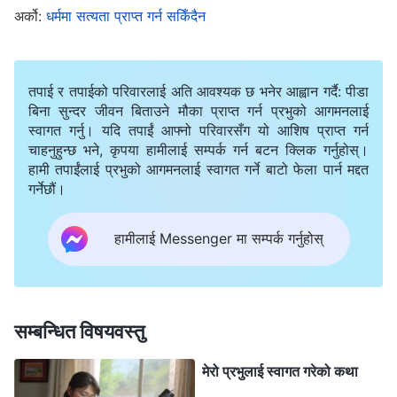
अर्को:
धर्ममा सत्यता प्राप्त गर्न सकिँदैन
पछि, मेरो मण्डलीका ब्रदर-सिस्टरहरूले सर्वशक्तिमान्‌ परमेश्‍वरलाई
स्विकारे, मेरी श्रीमतीले समेत स्विकारिन्। तिनीहरूले प्रायः मलाई
तपाई र तपाईको परिवारलाई अति आवश्यक छ भनेर आह्वान गर्दै: पीडा
भनिरहन्थे, प्रभु येशूमा विश्‍वास गर्नु परमेश्‍वरको छुटकाराको काम
बिना सुन्दर जीवन बिताउने मौका प्राप्त गर्न प्रभुको आगमनलाई
स्वागत गर्नु। यदि तपाईं आफ्नो परिवारसँग यो आशिष प्राप्त गर्न
मात्र स्विकार्नु हो। यदि परमेश्‍वरको आखिरी दिनहरूको काम
चाहनुहुन्छ भने, कृपया हामीलाई सम्पर्क गर्न बटन क्लिक गर्नुहोस्।
नपछ्याउने हो भने, हामीले साँचो रूपमा परमेश्‍वरमा विश्‍वास गरेका
हामी तपाईंलाई प्रभुको आगमनलाई स्वागत गर्ने बाटो फेला पार्न मद्दत
हुँदैनौँ, र हामीले थुमाका पाइलाहरू पछ्याएका हुँदैनौँ। म छक्‍क परेँ।
गर्नेछौं।
यी वर्षहरूमा, मण्डली झन्झन् उजाड बनेको थियो, धेरै मानिसहरू
हामीलाई Messenger मा सम्पर्क गर्नुहोस्
नकारात्मक र कमजोर भई तिनीहरूको विश्‍वास सेलाएको थियो,
सहकर्मीहरूसमेत भेलाहरूमा आउँदैनथे, र मण्डलीमा पवित्र आत्‍माको
काम आउन छोडेको थियो। तर सर्वशक्तिमान्‌ परमेश्‍वरको मण्डलीका
सम्बन्धित विषयवस्तु
मानिसहरू मलाई सुसमाचार सुनाइरहेका थिए, र मैले जति नै
तिनीहरूलाई इन्कारे पनि, तिनीहरू आउँथे। पवित्र आत्‍माको कार्य
मेरो प्रभुलाई स्वागत गरेको कथा
नभएको भए, तिनीहरूमा कसरी यति ठूलो प्रेम र धैर्यता हुन सक्थ्यो?