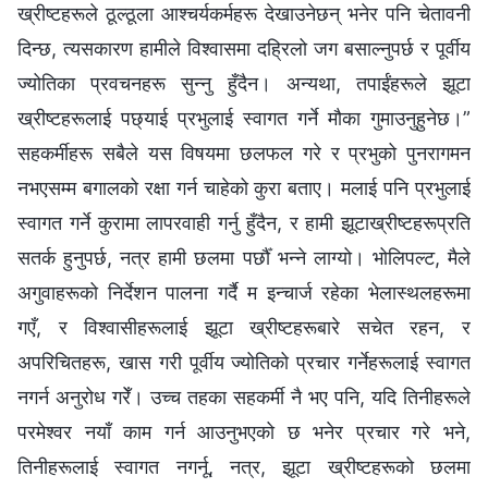
ख्रीष्टहरूले ठूल्ठूला आश्‍चर्यकर्महरू देखाउनेछन् भनेर पनि चेतावनी
दिन्छ, त्यसकारण हामीले विश्‍वासमा दह्रिलो जग बसाल्‍नुपर्छ र पूर्वीय
ज्योतिका प्रवचनहरू सुन्‍नु हुँदैन। अन्यथा, तपाईंहरूले झूटा
ख्रीष्टहरूलाई पछ्याई प्रभुलाई स्वागत गर्ने मौका गुमाउनुहुनेछ।”
सहकर्मीहरू सबैले यस विषयमा छलफल गरे र प्रभुको पुनरागमन
नभएसम्‍म बगालको रक्षा गर्न चाहेको कुरा बताए। मलाई पनि प्रभुलाई
स्वागत गर्ने कुरामा लापरवाही गर्नु हुँदैन, र हामी झूटाख्रीष्टहरूप्रति
सतर्क हुनुपर्छ, नत्र हामी छलमा पर्छौँ भन्‍ने लाग्यो। भोलिपल्ट, मैले
अगुवाहरूको निर्देशन पालना गर्दै म इन्‍चार्ज रहेका भेलास्थलहरूमा
गएँ, र विश्‍वासीहरूलाई झूटा ख्रीष्टहरूबारे सचेत रहन, र
अपरिचितहरू, खास गरी पूर्वीय ज्योतिको प्रचार गर्नेहरूलाई स्वागत
नगर्न अनुरोध गरेँ। उच्‍च तहका सहकर्मी नै भए पनि, यदि तिनीहरूले
परमेश्‍वर नयाँ काम गर्न आउनुभएको छ भनेर प्रचार गरे भने,
तिनीहरूलाई स्वागत नगर्नू, नत्र, झूटा ख्रीष्टहरूको छलमा