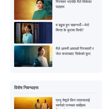
गिरफ्तार भएपछि मैले सिकेका
पाठहरू
म बढुवा हुन चाहन्नथेँ—मेरो
चिन्ता के कुरामा थियो?
मैले आफ्नी आमाको गिरफ्तारी र
जेल सजायबाट सिकेको कुरा
विशेष निबन्धहरू
प्रभु येशूले किन पत्रुसलाई
स्वर्गको राज्यका चाबीहरू