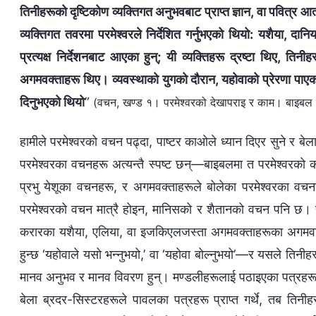
तिनीहरूको दृष्टिकोण व्यक्तिगत अनुभवबाट प्राप्त ज्ञान, वा पवित्र 
व्यक्तिगत तवरमा परमेश्‍वरले निर्देशित गर्नुभएको थियो: यशैया, द
प्रत्यक्ष निर्देशनबाट आएका हुन्; यी व्यक्तिहरू द्रष्टा थिए, तिन
अगमवक्ताहरू थिए। व्यवस्थाको युगको दौरान, यहोवाको प्रेरणा पाएका यी
दिनुभएको थियो
”
(वचन, खण्ड १। परमेश्‍वरको देखापराइ र काम। बाइबल स
हामीले परमेश्‍वरको वचन पढ्दा, पाष्टर काओले ध्यान दिएर सुने र बेल
परमेश्‍वरका वचनहरू अत्यन्तै स्पष्ट छन्—बाइबलमा त परमेश्‍वरको क
प्रभु येशूका वचनहरू, र अगमवक्ताहरूले बोलेका परमेश्‍वरका व
परमेश्‍वरको वचन मात्रै होइन, मानिसको र शैतानको वचन पनि छ। हामी
करारका यशैया, एलिया, वा इजकिएलजस्ता अगमवक्ताहरूका अगमवाण
हुन्छ ‘यहोवाले यसो भन्‍नुभयो,’ वा ‘यहोवा बोल्‍नुभयो’—र यसले तिनीह
मानव अनुभव र मानव विवरण हुन्। मण्डलीहरूलाई पठाइएका पत्रहरू
बेला ब्रदर-सिस्टरहरूले पावलका पत्रहरू प्राप्त गर्थे, तब तिनी