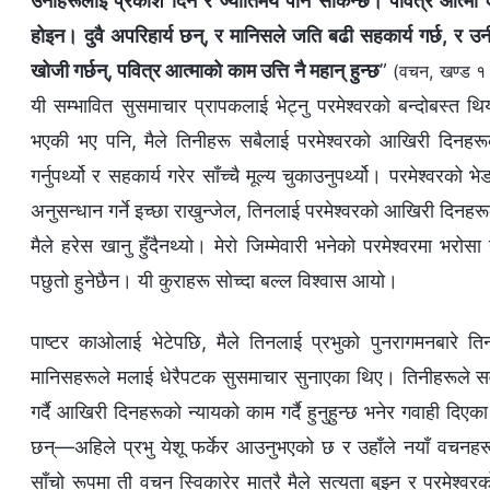
उनीहरूलाई प्रकाश दिन र ज्योतिर्मय पार्न सकिन्छ। पवित्र आत्मा एकप
होइन। दुवै अपरिहार्य छन्, र मानिसले जति बढी सहकार्य गर्छ, र उन
खोजी गर्छन्, पवित्र आत्माको काम उत्ति नै महान् हुन्छ
”
(वचन, खण्ड १।
यी सम्भावित सुसमाचार प्रापकलाई भेट्नु परमेश्‍वरको बन्दोबस्
भएकी भए पनि, मैले तिनीहरू सबैलाई परमेश्‍वरको आखिरी दिनहरूको काम
गर्नुपर्थ्यो र सहकार्य गरेर साँच्‍चै मूल्य चुकाउनुपर्थ्यो। परमेश्‍वर
अनुसन्धान गर्ने इच्‍छा राखुन्जेल, तिनलाई परमेश्‍वरको आखिरी दिनहरू
मैले हरेस खानु हुँदैनथ्यो। मेरो जिम्‍मेवारी भनेको परमेश्‍वरमा भ
पछुतो हुनेछैन। यी कुराहरू सोच्दा बल्‍ल विश्‍वास आयो।
पाष्टर काओलाई भेटेपछि, मैले तिनलाई प्रभुको पुनरागमनबारे तिन
मानिसहरूले मलाई धेरैपटक सुसमाचार सुनाएका थिए। तिनीहरूले सर्वशक्त
गर्दै आखिरी दिनहरूको न्यायको काम गर्दै हुनुहुन्छ भनेर गवाही द
छन्—अहिले प्रभु येशू फर्केर आउनुभएको छ र उहाँले नयाँ वचनहरू व
साँचो रूपमा ती वचन स्विकारेर मात्रै मैले सत्यता बुझ्‍न र परमेश्‍व