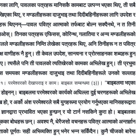
हरणका लागि, पावलका पत्रहरू मानिसकै कामबाट उत्पन्न भएका थिए, ती सबै
 लेखिएका थिए, र मण्डलीहरूका दाजुभाइ तथा दिदीबहिनीहरूका लागि उपदेश र
हरू थिएनन्—पावल पवित्र आत्माको तर्फबाट बोल्न सक्दैनथे, न त तिनी
परै जाओस्। तिनका पत्रहरू एफिसस, कोरिन्थ, गलातिया र अन्य मण्डलीहरूको
ले मण्डलीहरूका निम्ति लेखेका पत्रहरू थिए, अनि तिनीहरू न त पवित्र
ष वाणीहरू नै हुन्। ती केवल उपदेश, सान्त्वना र प्रोत्साहनका शब्दहरू हुन्
। त्यसैले पनि ती पावलको त्यतिखेरको कामका अभिलेख हुन्। ती प्रभुमा
्यस समयका मण्डलीहरूका दाजुभाइ तथा दिदीबहिनीहरूले उनको सल्लाह
। “
बाइबलमा भएका
१। परमेश्‍वरको देखापराइ र काम। बाइबल सम्बन्धमा (३))
ेख होइनन्। बाइबलमा परमेश्‍वरको कार्यको अघिल्ला दुई चरणहरूको अभिलेख
अर्को अंश परमेश्‍वरले सबै युगहरूमा प्रयोग गर्नुभएका मानिसहरूद्वारा
ञानद्वारा प्रभावित भएका हुन्छन् र यो टार्न नसकिने कुरा हो। बाइबलका
तुकका बोधहरू छन्। अवश्य नै, धेरैजसो वचनहरू पवित्र आत्माको अन्तर्ज्ञान
को पूर्णतः सही अभिव्यक्ति हुन् भनेर भन्न सकिँदैन। कुनै चीजको बारेमा