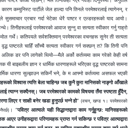
का पाष्टर काओ रहेछन्। मैले तिनीकहाँ गएर गवाही दिनुपर्थ्यो। अगुवाले
ारण कम्युनिस्ट पार्टीले जेल हाल्दा पनि तिनले परमेश्‍वरलाई त्यागेनन्, र
 मैले सुसमाचार प्रचार गर्दा भेटेका धेरै पाष्टर र एल्डरहरूको याद आयो।
थे। तिनीहरूलाई परमेश्‍वरको आवाज सुन्‍नु वा सत्यता स्वीकार गर्नु गाह्रो
ोल गर्थे। कतिपयले सर्वशक्तिमान्‌ परमेश्‍वरका वचनहरू सुनेर ती सत्यता
 वृद्ध पाष्टरले चाहिँ साँच्‍चै सत्यता स्वीकार गर्न सक्छन् त? कि तिनी पनि
ाई अलिक डर पनि लागेको थियो—मैले अर्को कर्तव्यमा काम गरेको केही वर्ष
ी बाइबलीय ज्ञान र धार्मिक धारणाहरूले भरिएका वृद्ध पाष्टरको सामना
 धार्मिक धारणा सुल्झाउन सकिनँ भने, के म आफ्‍नो कर्तव्यमा असफल भएकी
हरूको विश्‍वास त्यत्ति बेला चाहिन्छ जब कुनै कुरा मानिसको नाङ्गो आँखाले
ूलाई त्याग्न सक्दैनस्। जब परमेश्‍वरको कामको विषयमा तँमा स्पष्टता हुँदैन,
धारणा लिएर र साक्षी बनेर खडा हुनुपर्छ भन्‍ने हो
”
(वचन, खण्ड १। परमेश्‍वरको
। “
पवित्र आत्माले यही सिद्धान्तद्वारा काम गर्नुहुन्छ: मानिसहरूको
ैपर्छ)
नजिक आएर उनीहरूद्वारा परिणामहरू प्राप्त गर्न सकिन्छ र पवित्र आत्माद्वारा