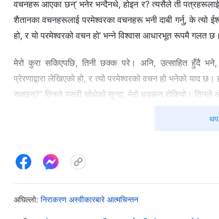
वचनहरू आएका छन्’ भनेर भन्दैनथे, होइन र? त्यसैले ती पत्रहरूला
शैतानका वचनहरूलाई परमेश्‍वरका वचनहरू भनी दाबी गर्नु, के त्यो ईश्‍
हो, र यो परमेश्‍वरको वचन हो’ भन्‍ने विश्‍वास आधारभूत रूपमै गलत छ
मेरो कुरा सकिएपछि, तिनी छक्‍क परे। अनि, उत्साहित हुँदै भने, 
प्रेरणाद्वारा लेखिएको हो, र त्यो परमेश्‍वरको वचन हो भनेको याद छ
सक्छन्?” तिनले यसरी सोधेको सुन्दा, मेरो धड्कन रोकियो। तिनले अँ, 
त बुझ्दै नबुझेका रहेछन्। के पाष्टर काओ पनि परमेश्‍वरको वचन बुझ्‍
थप 
पाष्टरले धार्मिक धारणाहरू अङ्गालेको दशकौँ भयो—के तिनले यी 
त्यसपछि, मैले भनेँ: “अहिलेको लागि पावल सही थिए कि गलत भनेर
लेखियो त्यो तपाईंलाई पक्‍कै थाहा होला। प्रभुको स्वर्ग आरोहणको
साठी वर्षभन्दा पछि। “प्रभुको स्वर्ग आरोहणको कति वर्षपछि नयाँ कर
मैले भनेँ, “अब सोचौँ त—के पावलले २ तिमोथी लेख्दा, नयाँ करार थ
अघिल्लो:
निराकरण अस्वीकारबारे आत्मचिन्तन
‘सम्पूर्ण धर्मशास्त्र परमेश्‍वरको प्रेरणाबाट दिइएको हो,’ भन्‍ने प