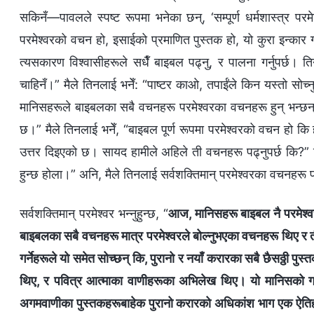
सकिनँ—पावलले स्पष्‍ट रूपमा भनेका छन्, ‘सम्पूर्ण धर्मशास्त्र परम
परमेश्‍वरको वचन हो, इसाईको प्रमाणित पुस्तक हो, यो कुरा इन्कार गर
त्यसकारण विश्‍वासीहरूले सधैँ बाइबल पढ्नु, र पालना गर्नुपर्छ। त
चाहिनँ।” मैले तिनलाई भनेँ: “पाष्टर काओ, तपाईंले किन यस्तो सोच्‍
मानिसहरूले बाइबलका सबै वचनहरू परमेश्‍वरका वचनहरू हुन् भन्छन्
छ।” मैले तिनलाई भनेँ, “बाइबल पूर्ण रूपमा परमेश्‍वरको वचन हो कि होइ
उत्तर दिइएको छ। सायद हामीले अहिले ती वचनहरू पढ्नुपर्छ कि?” तिन
हुन्छ होला।” अनि, मैले तिनलाई सर्वशक्तिमान्‌ परमेश्‍वरका वचनहरू 
सर्वशक्तिमान्‌ परमेश्‍वर भन्‍नुहुन्छ, “
आज, मानिसहरू बाइबल नै परमेश्‍वर ह
बाइबलका सबै वचनहरू मात्र परमेश्‍वरले बोल्नुभएका वचनहरू थिए र ती सब
गर्नेहरूले यो समेत सोच्छन् कि, पुरानो र नयाँ करारका सबै छैसठ्ठी पुस
थिए, र पवित्र आत्माका वाणीहरूका अभिलेख थिए। यो मानिसको गलत 
अगमवाणीका पुस्तकहरूबाहेक पुरानो करारको अधिकांश भाग एक ऐति