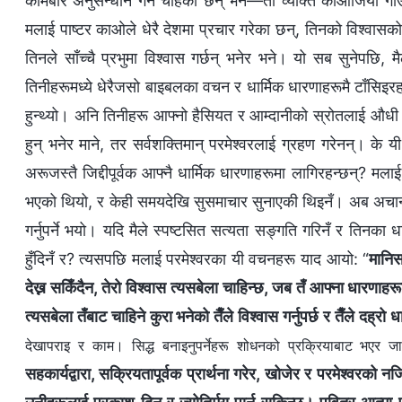
कामबारे अनुसन्धान गर्न चाहेका छन् भने—ती व्यक्ति काओजिया गाउँ
मलाई पाष्टर काओले धेरै देशमा प्रचार गरेका छन्, तिनको विश्‍वासको क
तिनले साँच्‍चै प्रभुमा विश्‍वास गर्छन् भनेर भने। यो सब सुनेपछि,
तिनीहरूमध्ये धेरैजसो बाइबलका वचन र धार्मिक धारणाहरूमै टाँसिइरहन्
हुन्थ्यो। अनि तिनीहरू आफ्‍नो हैसियत र आम्दानीको स्रोतलाई औधी म
हुन् भनेर माने, तर सर्वशक्तिमान्‌ परमेश्‍वरलाई ग्रहण गरेनन्। के यी
अरूजस्तै जिद्दीपूर्वक आफ्नै धार्मिक धारणाहरूमा लागिरहन्छन्? मल
भएको थियो, र केही समयदेखि सुसमाचार सुनाएकी थिइनँ। अब अचानक य
गर्नुपर्ने भयो। यदि मैले स्पष्टसित सत्यता सङ्गति गरिनँ र तिनका
हुँदिनँ र? त्यसपछि मलाई परमेश्‍वरका यी वचनहरू याद आयो: “
मानिस
देख्न सकिँदैन, तेरो विश्‍वास त्यसबेला चाहिन्छ, जब तँ आफ्ना धारणाहर
त्यसबेला तँबाट चाहिने कुरा भनेको तैँले विश्‍वास गर्नुपर्छ र तैँले दह्रो 
देखापराइ र काम। सिद्ध बनाइनुपर्नेहरू शोधनको प्रक्रियाबाट भएर जान
सहकार्यद्वारा, सक्रियतापूर्वक प्रार्थना गरेर, खोजेर र परमेश्‍वरको 