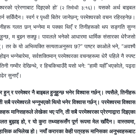
ेश्‍वरको प्रेरणाबाट दिइएको हो’
। यसको अर्थ बाइबल
(२ तिमोथी ३:१६)
्न सकिँदैन। स्वर्ग र पृथ्वी बितेर जानेछन्; परमेश्‍वरको वचन रहिरहनेछ।
िनीहरू गलत छन् भन्‍नेमा म पक्‍का थिएँ र तिनीहरूको थप सङ्गति सुन्‍न
नुहुन्छ, म बुझ्‍न सक्छु। पावलले भनेको आधारमा धार्मिक संसारका धेरैजसो
। तर के यो अभिव्यक्ति सत्यताअनुरूप छ?” पाष्टर काओले भने, “अवश्यै
न भन्‍नेबारेमा, सर्वशक्तिमान्‌ परमेश्‍वरका वचनहरूमा धेरै पहिले नै स्पष्ट
ी गम्भीर देखिन्थे, र हिचकिचाउँदै यसो भने: “हामी यहीँ भएकोले, पढ्दा
पढेर सुनाएँ।
ुन् र परमेश्‍वर नै बाइबल हुनुहुन्छ भनेर विश्‍वास गर्छन्। त्यसैले, तिनीहरू
ै परमेश्‍वरले भन्नुभएको थियो भनेर विश्‍वास गर्छन्। परमेश्‍वरमा विश्‍वास
्तकहरू मानिसहरूले लेखेका भए पनि, ती सबै परमेश्‍वरका प्रेरणाद्वारा दिइएका
बुझाइ हो, र यो कुरा तथ्यहरूसँग पूर्ण रूपमा मेल खाँदैन। वास्तवमा,
हासिक अभिलेख हो। नयाँ करारका केही पत्रहरू मानिसका अनुभवहरूबाट