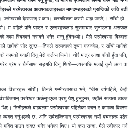
क्षीय रूपमा काम गर्नु हुन्छ, वा मानिस एकपक्षीय रूपमा काम गर्छ भन्‍ने
ीहरूले परमेश्‍वरका आवश्यकताहरूका मापदण्डहरूको प्राप्तिको जत्ति बढी
। साँचो हो।
 परमेश्‍वरको देखापराइ र काम। वास्तविकता कसरी थाहा पाउने)
त थियो। म पहिले पनि पाष्टर र एल्डरहरूलाई सुसमाचार सुनाउनमा असफल
 स्विकार्न नसक्‍ने भनेर भन्‍नु हुँदैनथ्यो। मैले परमेश्‍वरमा विश्‍वास
को भेडाले उहाँको सोर सुन्छ—तिनले सत्यताको तृष्णा गरुन्जेल, र साँचो मार्गको
को कामको गवाही दिनु मेरो कर्तव्य थियो। थोरै मात्र आशा बाँकी हुँदा पनि,
रोसा गरेर प्रेम र धैर्यसाथ सङ्गति दिनु थियो—त्यसपछि मलाई कुनै ऋण वा
का विचारहरू सोधेँ। तिनले गम्‍भीरतासाथ भने, “बीस वर्षपहिले, केही
िमान्‌ परमेश्‍वर फर्कनुभएका प्रभु येशू हुनुहुन्छ, उहाँले सत्यता व्यक्त
िएका थिए। तिनीहरूले बाइबलमा परमेश्‍वरका पहिलेका वचन र कामका विवरण
्यक्त गर्नुभएको छ, अनि सर्वशक्तिमान्‌ परमेश्‍वरका नयाँ वचनहरू पढेर
रको मुक्ति पाउन सक्छु भनेर भनेका थिए। यो कुरा सुन्दा, मैले स्वीकार गर्न