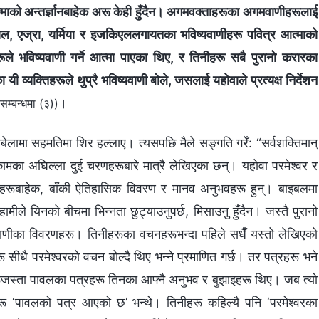
आत्माको अन्तर्ज्ञानबाहेक अरू केही हुँदैन। अगमवक्ताहरूका अगमवाणीहरूलाई
ानियल, एज्रा, यर्मिया र इजकिएललगायतका भविष्यवाणीहरू पवित्र आत्माको
ीहरूले भविष्यवाणी गर्ने आत्मा पाएका थिए, र तिनीहरू सबै पुरानो करारका
 व्यक्तिहरूले थुप्रै भविष्यवाणी बोले, जसलाई यहोवाले प्रत्यक्ष निर्देशन
।
म्बन्धमा (३))
ाबेलामा सहमतिमा शिर हल्‍लाए। त्यसपछि मैले सङ्गति गरेँ: “सर्वशक्तिमान्‌
ामका अघिल्‍ला दुई चरणहरूबारे मात्रै लेखिएका छन्। यहोवा परमेश्‍वर र
चनहरूबाहेक, बाँकी ऐतिहासिक विवरण र मानव अनुभवहरू हुन्। बाइबलमा
ले यिनको बीचमा भिन्‍नता छुट्याउनुपर्छ, मिसाउनु हुँदैन। जस्तै पुरानो
ीका विवरणहरू। तिनीहरूका वचनहरूभन्दा पहिले सधैँ यस्तो लेखिएको
रू सीधै परमेश्‍वरको वचन बोल्दै थिए भन्‍ने प्रमाणित गर्छ। तर पत्रहरू भने
जस्ता पावलका पत्रहरू तिनका आफ्‍नै अनुभव र बुझाइहरू थिए। जब त्यो
हरू ‘पावलको पत्र आएको छ’ भन्थे। तिनीहरू कहिल्यै पनि ‘परमेश्‍वरका