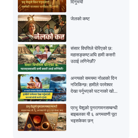
दिनुभयो
जेलको कष्ट
संसार विपत्तिले घेरिएको छ:
महासङ्कष्टअघि हामी कसरी
उठाई लगिनेछौं?
अन्त्यको समयमा नोआको दिन
नजिकिन्छ: हामीले परमेश्‍वर
देखा पर्नुभएको घटनाको खोजी
कसरी गर्नुपर्छ?
प्रभु येशूको पुनरागमनसम्‍बन्धी
बाइबलका यी ६ अगमवाणी पूरा
भइसकेका छन्