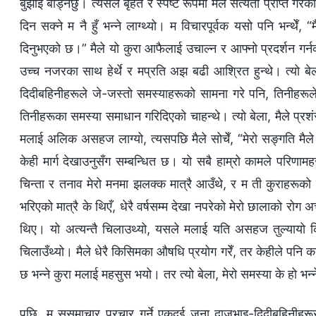
बुझाइ बाँड्नेछु। त्यसले बृहत र स्पष्ट रूपमा मैले सत्यता प्राप्त ग
दिन सक्‍ने म नै हुँ भन्‍ने लाग्थ्यो। म विचारपूर्वक यसो पनि भन्थेँ, 
दिनुभएको छ।” मैले यो कुरा आफैलाई उचाल्न र आफ्नो प्रदर्शन गर्नको
उच्‍च नजरका साथ हेर्थे र मप्रति अझ बढी आश्रित हुन्थे। त्यो बेल
दिदीबहिनीहरूले जे-जस्तो समस्याहरूको सामना गरे पनि, तिनीहरूले 
तिनीहरूका समस्या समाधान गरिदिएको चाहन्थे। त्यो बेला, मैले प्रशंसा
मलाई अलिक असहज लाग्यो, त्यसपछि मैले सोचेँ, “मेरो सङ्गति मैले प
केही मार्ग देखाउनुसँग सम्‍बन्धित छ। यो सबै हाम्रो कामले परिण
चिन्ता र तनाव मेरो मनमा झलक्‍क मात्रै आउँथे, र म ती कुराहरूको बा
भरिएको मात्रै के थिएँ, धेरै वर्षसम्‍म देखा नपरेको मेरो छालाको रो
थिए। यो अत्यन्तै चिलाउथ्यो, यसले मलाई यति असहज तुल्यायो 
चिलाउँथ्यो। मैले धेरै किसिमका औषधि प्रयोग गरेँ, तर केहीले पनि क
छ भन्‍ने कुरा मलाई महसुस भयो। तर त्यो बेला, मेरो समस्या के हो भन
पछि, म सुसमाचार प्रचार गर्ने एकदुई जना दाजुभाइ-दिदीबहिनीहर