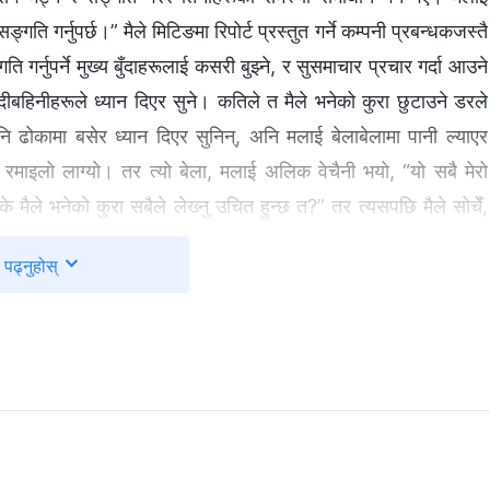
ङ्गति गर्नुपर्छ।” मैले मिटिङमा रिपोर्ट प्रस्तुत गर्ने कम्पनी प्रबन्धकजस्तै
 गर्नुपर्ने मुख्य बुँदाहरूलाई कसरी बुझ्‍ने, र सुसमाचार प्रचार गर्दा आउने
बहिनीहरूले ध्यान दिएर सुने। कतिले त मैले भनेको कुरा छुटाउने डरले
ि ढोकामा बसेर ध्यान दिएर सुनिन्, अनि मलाई बेलाबेलामा पानी ल्याएर
कै रमाइलो लाग्यो। तर त्यो बेला, मलाई अलिक वेचैनी भयो, “यो सबै मेरो
के मैले भनेको कुरा सबैले लेख्‍नु उचित हुन्छ त?” तर त्यसपछि मैले सोचेँ,
्‍न मात्रै चाहेका हुन सक्छन्, जसले तिनीहरूलाई आफ्‍नो कर्तव्य पूरा गर्दा
पढ्नुहोस्
ी विचार गरेपछि, मैले मानिसहरूलाई भेलाहरूमा नोट लिन दिने निर्णय गरेँ।
 मैले सिस्टर छिनपिङको सङ्गतिमा नोट लेखिनँ, त्यसकारण म आज फेरि
रा गरिरहेको सुनेँ। एक जनाले भनिन्, “तपाईंले नोट लेख्‍नुभयो त?” अर्की
रा सुन्दा, मलाई डर लाग्यो: “यदि सबैले मेरा वचनहरूलाई यति महत्त्वपूर्ण
ले यसबारेमा जति विचार गरेँ, मलाई त्यति नै डर लाग्यो, त्यसकारण म घर गएँ
ाई चिन्‍न सकूँ भनेर बिन्ती गरेँ।