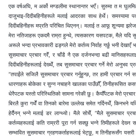
एक वर्षअघि, म अर्को मण्डलीमा स्थानान्तर भएँ। सुरुमा त म घुलमि
दाजुभाइ-दिदीबहिनीहरूले मलाई आदरका साथ हेर्थे। समस्यामा पर
दिदीबहिनीहरू मप्रति परिचित थिएनन्। मलाई त आफू शून्यमा झरेजस्त
मेरा नतिजाहरू एकदमै राम्रा हुन्थे, त्यसकारण यसपटक, मैले यदि सुसम
अरूले भन्दा प्रभावकारी ढङ्गले मेरो कर्तव्य निर्वाह गर्छु भनी देखाए
सुसमाचार प्रचार गरेँ, र चाँडै नै एक दर्जनभन्दा बढी मानिसहरूलाई
दिदीबहिनीहरूलाई देख्थेँ, तब सुसमाचार प्रचार गर्ने मेरो अनुभव प्रद
“तपाईंले सजिलै सुसमाचार प्रचार गर्नुहुन्छ, तर हामी प्रचार गर्न 
धारणाहरू बोकेका र सुन्‍न नचाहने खालका पाउँछौँ, तिनीहरूसित कसरी स
धेरैपटक यस्तो परिस्थितिको सामना गरेकी छु। कैयौँपटक मेरो प्
बिरलै कुरा गर्थेँ वा तिनको बारेमा उल्‍लेख समेत गर्दिनथेँ, किनभने
हेर्दैनन् भन्‍ने मलाई डर लाग्थ्यो। मैले सोचेँ, “मैले सुसमाचार प्
कर्तव्यहरूलाई कति राम्ररी पूरा गर्न सक्छु भन्‍ने तिमीहरूले देख
सम्भावित सुसमाचार ग्रहणकर्ताहरूलाई भेट्छु, म तिनीहरूसँग यसरी 