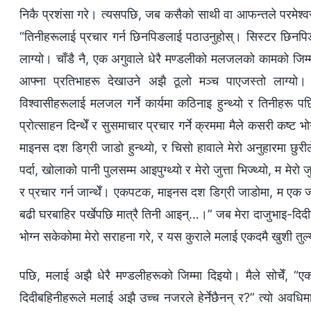
निकै प्रशंसा गरे। त्यसपछि, जब कसैको साथी वा आफन्तले परमेश्‍व
“तिनीहरूलाई प्रचार गर्न छिनपिङलाई पठाउनुहोस्। सिस्टर छिनपिङले
लाग्यो। चाँडै नै, एक अगुवाले धेरै मण्डलीको मलजलको कामको जिम्‍मा
आफ्‍ना प्रतिभाहरू देखाउने अझै ठूलो मञ्‍च पाएजस्तो लाग्यो।
विश्‍वासीहरूलाई मलजल गर्ने कार्यमा कठिनाइ हुन्थ्यो र तिनीहरू पछि
प्रोत्साहन दिन्थेँ र सुसमाचार प्रचार गर्ने क्रममा मैले कसरी कष्ट भो
माइनस दश डिग्री जाडो हुन्थ्यो, र चिसो हावाले मेरो अनुहारमा छुरी
पर्दा, खोलाको पानी पुलसम्म आइपुग्थ्यो र मेरो जुत्ता भिज्थ्यो, म मेरो
र प्रचार गर्न जान्थेँ। एकपटक, माइनस दश डिग्री जाडोमा, म एक जना न
बढी घरबाहिर पर्खेपछि मात्रै तिनी आइन्…।” जब मेरा दाजुभाइ-दिदीबह
भोग्‍न सकेकोमा मेरो सराहना गरे, र यस कुराले मलाई एकदमै खुशी तुल
पछि, मलाई अझै धेरै मण्डलीहरूको जिम्‍मा दिइयो। मैले सोचेँ, “
दिदीबहिनीहरूले मलाई अझै उच्‍च नजरले हेर्नेछैनन् र?” त्यो अवधिमा,