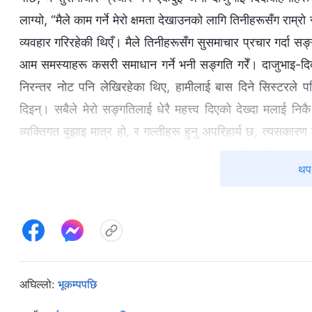
लाग्यो, “मैले काम गर्ने मेरो क्षमता देखाउनको लागि तिनीहरूसँग राम्रो स
व्यवहार गरिरहेकी थिएँ। मैले तिनीहरूसँग सुसमाचार प्रचार गर्दा सङ्गति
आम समस्याहरू कसरी समाधान गर्ने भनी सङ्गति गरेँ। दाजुभाइ-दिदी
निरन्तर नोट पनि लेखिरहेका थिए, हामीलाई बास दिने सिस्टरले पन
दिइन्। सबैले मेरो सङ्गतिलाई धेरै महत्त्व दिएको देख्दा मलाई नि
व्यक्तिगत बुझाइ मात्र हो, र गल्तीहरू हुनु अपरिहार्य छ, त्यसकारण 
“दाजुभाइ-दिदीबहिनीहरूले अभ्यासका केही राम्रा मार्गहरूको बारेमा लेख
थप 
सहयोग गर्छ। त्यसो गर्नु कुनै गलत कार्य हुन सक्दैन।” यसबारेमा यसर
भोलिपल्‍टको भेलामा, एक जना सिस्टरले फेरि आएर भनिन्, “हिजो
सुन्‍नेछु।” भेला सकिएपछि, मैले दुई जना सिस्टरहरूले एकअर्कासँग कु
सिस्टरले गुनासो गर्दै भनिन्, “तपाईंले किन नोट लेख्‍नुभएन?” यो कु
ठान्छन् भने, के मैले मानिसहरूलाई मेरै अघि ल्याइरहेकी छैनँ र?” मै
अघिल्लो:
भूकम्पपछि
र परमेश्‍वरलाई प्रार्थना गर्दै मलाई अन्तर्दृष्टि दिनुहोस् ताकि मैले आफूल