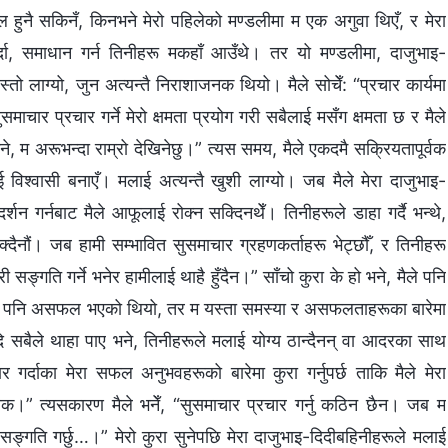
ल हुनै सकिनँ, किनभने मेरो पहिलेको मण्डलीमा म एक अगुवा थिएँ, र मेरा
्दा, समाधान गर्न तिनीहरू मकहाँ आउँथे। तर यो मण्डलीमा, दाजुभाइ-
ो लाग्यो, जुन अत्यन्तै निराशाजनक थियो। मैले सोचेँ: “प्रचार कार्यमा
ाचार प्रचार गर्ने मेरो क्षमता प्रयोग गरी सबैलाई मसँग क्षमता छ र मैले
ँ भने, म अरूभन्दा राम्रो देखिनेछु।” त्यस समय, मैले एकदमै सक्रियतापूर्वक
 विश्‍वासी बनाएँ। मलाई अत्यन्तै खुशी लाग्यो। जब मैले मेरा दाजुभाइ-
र्शन गर्नबाट मैले आफूलाई रोक्‍न सक्दिनथेँ। तिनीहरूले डाहा गर्दै भन्थे,
सक्दैनौं। जब हामी सम्भावित सुसमाचार ग्रहणकर्ताहरू भेट्छौँ, र तिनीहरू
ङ्गति गर्ने भनेर हामीलाई थाहै हुँदैन।” साँचो कुरा के हो भने, मैले पनि
रचार पनि असफल भएको थियो, तर म यस्ता समस्या र असफलताहरूका बारेमा
 यदि सबैले थाहा पाए भने, तिनीहरूले मलाई योग्य ठान्दैनन् वा आदरका साथ
रचार गर्दाका मेरा सफल अनुभवहरूको बारेमा कुरा गर्नुपर्छ ताकि मैले मेरा
्‍न सक।” त्यसकारण मैले भनेँ, “सुसमाचार प्रचार गर्नु कठिन छैन। जब म
सङ्गति गर्छु…।” मेरो कुरा सुनेपछि मेरा दाजुभाइ-दिदीबहिनीहरूले मलाई