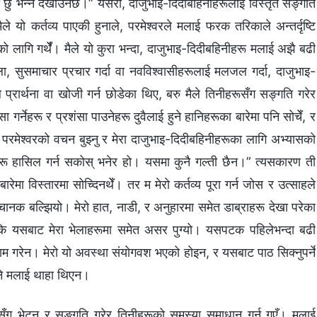
रेकी छु भन्‍ने देखाउनेछ।” यसरी, दाजुभाइ-दिदीबहिनीहरूलाई विस्तृत सङ्गति
“मैले यो कर्तव्य पाएकी हुनाले, परमेश्‍वरले मलाई फरक तरिकाले अन्तर्दृष्टि
 लागि गर्थेँ। मैले यो कुरा भन्दा, दाजुभाइ-दिदीबहिनीहरू मलाई अझै बढी
ा, सुसमाचार प्रचार गर्दा वा नवविश्‍वासीहरूलाई मलजल गर्दा, दाजुभाइ-
प्रार्थना वा खोजी गर्न छोडेका थिए, बरु मैले तिनीहरूसँग सङ्गति गरेर
 गर्नेहरू र प्रशंसा पाउनेहरू दुवैलाई हुने हानिहरूका बारेमा पनि सोचेँ, र
रमेश्‍वरको वचन बुझ्‍नु र मेरा दाजुभाइ-दिदीबहिनीहरूका लागि अभ्यासको
ामहरू हासिल गर्न सकोस् भनेर हो। यसमा कुनै गल्ती छैन।” त्यसकारण ती
रेमा विस्तारमा सोच्दिनथेँ। तर म मेरो कर्तव्य पूरा गर्न जोस र उत्साहले
ग अचानक बल्झियो। मेरो हात, नाडी, र अनुहारमा समेत डाब्राहरू देखा परेका
कि यसबाट मेरा भेलाहरूमा समेत असर पुग्यो। यसपटक पहिलेभन्दा बढी
ाम गरेन। मेरो यो अवस्था संयोगवश भएको होइन, र यसबाट पाठ सिक्‍नुपर्ने
्‍ने मलाई थाहा थिएन।
ूसँग भेट्न र सङ्गति गरेर तिनीहरूको समस्या समाधान गर्न गएँ। मलाई