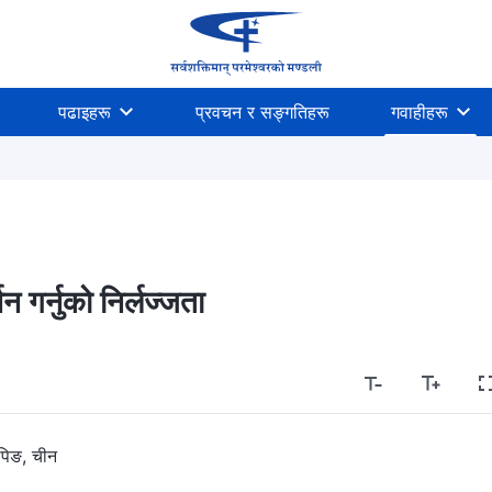
पढाइहरू
प्रवचन र सङ्गतिहरू
गवाहीहरू
 गर्नुको निर्लज्‍जता
पिङ, चीन