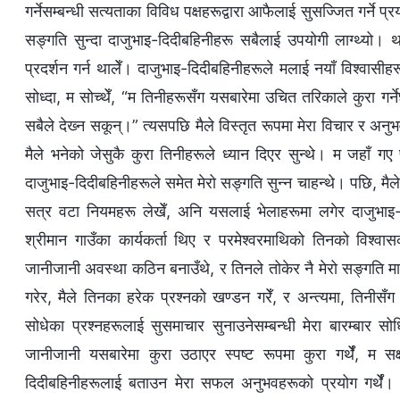
गर्नेसम्बन्धी सत्यताका विविध पक्षहरूद्वारा आफैलाई सुसज्‍जित गर्ने प्रय
सङ्गति सुन्दा दाजुभाइ-दिदीबहिनीहरू सबैलाई उपयोगी लाग्थ्यो। था
प्रदर्शन गर्न थालेँ। दाजुभाइ-दिदीबहिनीहरूले मलाई नयाँ विश्‍वास
सोध्दा, म सोच्थेँ, “म तिनीहरूसँग यसबारेमा उचित तरिकाले कुरा गर्न
सबैले देख्‍न सकून्।” त्यसपछि मैले विस्तृत रूपमा मेरा विचार र अ
मैले भनेको जेसुकै कुरा तिनीहरूले ध्यान दिएर सुन्थे। म जहाँ गए 
दाजुभाइ-दिदीबहिनीहरूले समेत मेरो सङ्गति सुन्‍न चाहन्थे। पछि, म
सत्र वटा नियमहरू लेखेँ, अनि यसलाई भेलाहरूमा लगेर दाजुभाइ
श्रीमान गाउँका कार्यकर्ता थिए र परमेश्‍वरमाथिको तिनको विश्‍वा
जानीजानी अवस्था कठिन बनाउँथे, र तिनले तोकेर नै मेरो सङ्गति मागे।
गरेर, मैले तिनका हरेक प्रश्‍नको खण्डन गरेँ, र अन्त्यमा, तिनीसँग 
सोधेका प्रश्‍नहरूलाई सुसमाचार सुनाउनेसम्‍बन्धी मेरा बारम्‍बार
जानीजानी यसबारेमा कुरा उठाएर स्पष्ट रूपमा कुरा गर्थेँ, म स
दिदीबहिनीहरूलाई बताउन मेरा सफल अनुभवहरूको प्रयोग गर्थेँ। क