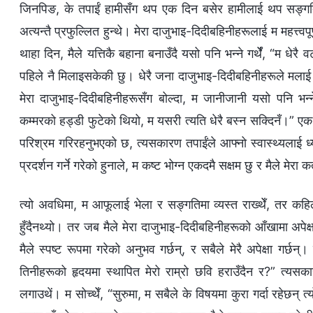
जिनपिङ, के तपाईं हामीसँग थप एक दिन बसेर हामीलाई थप सङ्गति 
अत्यन्तै प्रफुल्लित हुन्थे। मेरा दाजुभाइ-दिदीबहिनीहरूलाई म महत्त्वपूर्ण
थाहा दिन, मैले यत्तिकै बहाना बनाउँदै यसो पनि भन्‍ने गर्थेँ, “म धेर
पहिले नै मिलाइसकेकी छु। धेरै जना दाजुभाइ-दिदीबहिनीहरूले मलाई प
मेरा दाजुभाइ-दिदीबहिनीहरूसँग बोल्दा, म जानीजानी यसो पनि भन्‍ने
कम्‍मरको हड्डी फुटेको थियो, म यसरी त्यति धेरै बस्‍न सक्दिनँ।” ए
परिश्रम गरिरहनुभएको छ, त्यसकारण तपाईंले आफ्‍नो स्वास्थ्यलाई ध्
प्रदर्शन गर्ने गरेको हुनाले, म कष्ट भोग्‍न एकदमै सक्षम छु र मैले मेरा 
त्यो अवधिमा, म आफूलाई भेला र सङ्गतिमा व्यस्त राख्थेँ, तर कहिलेक
हुँदैनथ्यो। तर जब मैले मेरा दाजुभाइ-दिदीबहिनीहरूको आँखामा अपेक्ष
मैले स्पष्ट रूपमा गरेको अनुभव गर्छन्, र सबैले मेरै अपेक्षा गर्छ
तिनीहरूको हृदयमा स्थापित मेरो राम्रो छवि हराउँदैन र?” त्यसकार
लगाउथें। म सोच्थेँ, “सुरुमा, म सबैले के विषयमा कुरा गर्दा रहेछन् 