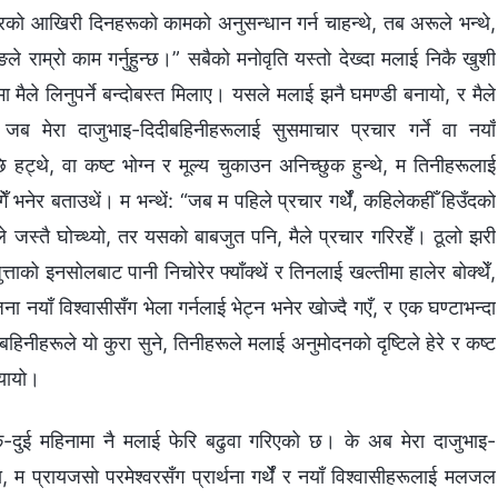
रको आखिरी दिनहरूको कामको अनुसन्धान गर्न चाहन्थे, तब अरूले भन्थे,
 राम्रो काम गर्नुहुन्छ।” सबैको मनोवृति यस्तो देख्दा मलाई निकै खुशी
 मैले लिनुपर्ने बन्दोबस्त मिलाए। यसले मलाई झनै घमण्‍डी बनायो, र मैले
 जब मेरा दाजुभाइ-दिदीबहिनीहरूलाई सुसमाचार प्रचार गर्ने वा नयाँ
 हट्थे, वा कष्ट भोग्‍न र मूल्य चुकाउन अनिच्‍छुक हुन्थे, म तिनीहरूलाई
गेँ भनेर बताउथें। म भन्थें: “जब म पहिले प्रचार गर्थेँ, कहिलेकहीँ हिउँदको
ले जस्तै घोच्थ्यो, तर यसको बाबजुत पनि, मैले प्रचार गरिरहेँ। ठूलो झरी
 जुत्ताको इनसोलबाट पानी निचोरेर फ्याँक्थें र तिनलाई खल्तीमा हालेर बोक्थेँ,
याँ विश्‍वासीसँग भेला गर्नलाई भेट्न भनेर खोज्दै गएँ, र एक घण्टाभन्दा
िनीहरूले यो कुरा सुने, तिनीहरूले मलाई अनुमोदनको दृष्टिले हेरे र कष्ट
्यायो।
एक-दुई महिनामा नै मलाई फेरि बढुवा गरिएको छ। के अब मेरा दाजुभाइ-
 म प्रायजसो परमेश्‍वरसँग प्रार्थना गर्थेँ र नयाँ विश्‍वासीहरूलाई मलजल