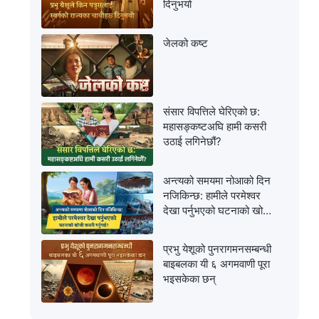
दिनुभयो
जेलको कष्ट
संसार विपत्तिले घेरिएको छ:
महासङ्कष्टअघि हामी कसरी
उठाई लगिनेछौं?
अन्त्यको समयमा नोआको दिन
नजिकिन्छ: हामीले परमेश्‍वर
देखा पर्नुभएको घटनाको खोजी
कसरी गर्नुपर्छ?
प्रभु येशूको पुनरागमनसम्‍बन्धी
बाइबलका यी ६ अगमवाणी पूरा
भइसकेका छन्