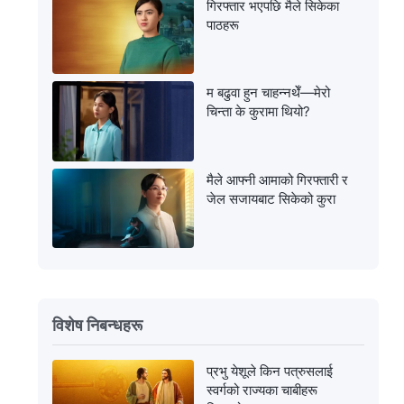
गिरफ्तार भएपछि मैले सिकेका
पाठहरू
म बढुवा हुन चाहन्नथेँ—मेरो
चिन्ता के कुरामा थियो?
मैले आफ्नी आमाको गिरफ्तारी र
जेल सजायबाट सिकेको कुरा
विशेष निबन्धहरू
प्रभु येशूले किन पत्रुसलाई
स्वर्गको राज्यका चाबीहरू