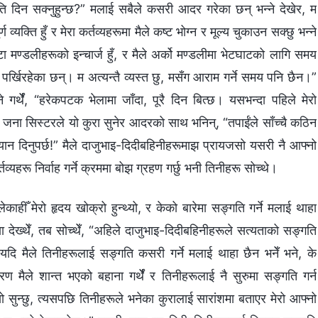
दिन सक्‍नुहुन्छ?” मलाई सबैले कसरी आदर गरेका छन् भन्‍ने देखेर, म
 व्यक्ति हुँ र मेरा कर्तव्यहरूमा मैले कष्ट भोग्‍न र मूल्य चुकाउन सक्छु भन्‍ने
ै वटा मण्डलीहरूको इन्‍चार्ज हुँ, र मैले अर्को मण्डलीमा भेटघाटको लागि समय
र्खिरहेका छन्। म अत्यन्तै व्यस्त छु, मसँग आराम गर्ने समय पनि छैन।”
 गर्थेँ, “हरेकपटक भेलामा जाँदा, पूरै दिन बित्छ। यसभन्दा पहिले मेरो
क जना सिस्टरले यो कुरा सुनेर आदरको साथ भनिन्, “तपाईंले साँच्‍चै कठिन
यान दिनुपर्छ!” मैले दाजुभाइ-दिदीबहिनीहरूमाझ प्रायजसो यसरी नै आफ्‍नो
कर्तव्यहरू निर्वाह गर्ने क्रममा बोझ ग्रहण गर्छु भनी तिनीहरू सोच्थे।
ाहीँ मेरो हृदय खोक्रो हुन्थ्यो, र केको बारेमा सङ्गति गर्ने मलाई थाहा
ा देख्थेँ, तब सोच्थेँ, “अहिले दाजुभाइ-दिदीबहिनीहरूले सत्यताको सङ्गति
न्। यदि मैले तिनीहरूलाई सङ्गति कसरी गर्ने मलाई थाहा छैन भनेँ भने, के
ण मैले शान्त भएको बहाना गर्थेँ र तिनीहरूलाई नै सुरुमा सङ्गति गर्न
त्यो सुन्छु, त्यसपछि तिनीहरूले भनेका कुरालाई सारांशमा बताएर मेरो आफ्‍नो