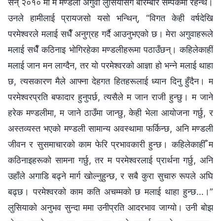
सन् २०१० मा म मण्डली अगुवा लुसियासँग बारम्‍बार सम्पर्कमा रहन्थेँ।
उनले हामीलाई प्रायजसो यसो भन्थिन्, “विगत केही वर्षदेखि
परमेश्‍वरले मलाई सधैँ अनुग्रह गर्दै आउनुभएको छ। मेरा अगुवाहरूले
मलाई सधैँ कठिनाइ भोगिरहेका मण्डलीहरूमा पठाउँछन्। कहिलेकाहीँ
मलाई जान मन लाग्दैन, तर यो परमेश्‍वरको आज्ञा हो भन्‍ने मलाई थाहा
छ, त्यसकारण मैले आफ्‍ना देहगत हितहरूलाई ध्यान दिनु हुँदैन। म
परमेश्‍वरप्रति बफादार हुनुपर्छ, त्यसैले म जान राजी हुन्छु। म जाने
हरेक मण्डलीमा, म जाने ठाउँमा जान्छु, केही भेला आयोजना गर्छु, र
अस्तव्यस्त भएको मण्डली सामान्य अवस्थामा फर्किन्छ, अनि मण्डली
जीवन र सुसमाचारको काम फेरि प्रभावकारी हुन्छ। कहिलेकाहीँ म
कठिनाइहरूको सामना गर्छु, तर म परमेश्‍वरलाई प्रार्थना गर्छु, अनि
उहाँले अगाडि बढ्ने मार्ग खोल्‍नुहुन्छ, र सबै कुरा सुचारु रूपले अघि
बढ्छ। परमेश्‍वरको काम कति अचम्‍मको छ मलाई थाहा हुन्छ…।”
लुसियाको अनुभव सुन्दा ममा उनीप्रति आदरभाव जाग्यो। उनी बोझ