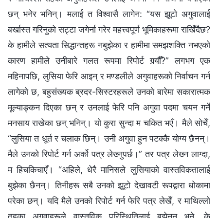
छन् भनेर भनिन्। मलाई त विश्‍वासै लागेन: “यस झूटो अगुवालाई
बर्खास्त गरिनुको सट्टा जगेर्ना गरेर महत्त्वपूर्ण भूमिकाहरूमा राखिँदैछ?
के हामीले सत्यता सिद्धान्तहरू नबुझेका र हामीमा समझशक्ति नभएको
कारण हामीले उनीबारे गलत रूपमा रिपोर्ट गर्‍यौँ?” लगभग एक
महिनापछि, लुसिया फेरि आइन् र मण्डलीले अगुवाहरूको निर्वाचन गर्न
लागेको छ, बहुसंख्यक ब्रदर-सिस्टरहरूले उनको बारेमा सकारात्मक
मूल्याङ्कन दिएका छन् र उनलाई फेरि पनि अगुवा पदमा चयन गर्ने
मनसाय राखेका छन् भनिन्। यो कुरा सुन्दा म चकित भएँ। मैले सोचेँ,
“लुसिया त धूर्त र चलाक छिन्। उनी अगुवा हुन पटक्‍कै योग्य छैनन्।
मैले उनको रिपोर्ट गर्न अर्को पत्र लेख्‍नुपर्छ।” तर पत्र लेख्‍न लाग्दा,
म हिचकिचाएँ। “अहिले, धेरै मानिसले लुसियाको वास्तविकतालाई
बुझेका छैनन्। तिनीहरू सबै उनको झूटो देखावटी रूपद्वारा धोकामा
परेका छन्। यदि मैले उनको रिपोर्ट गर्न फेरि पत्र लेखेँ, र माथिल्‍लो
तहका अगुवाहरूले वास्तविक परिस्थितिलाई बुझेनन् भने, के