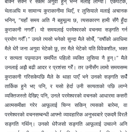
बोक्‍न सक्‍ने र सक्षम अगुवा हुन् भन्‍ने मलाई लाग्यो। एकपटक,
भेलाअघि म सामान्य कुराकानीमा थिएँ, र लुसियाले मलाई अचानक
भनिन्, “यहाँ समय अति नै बहुमूल्‍य छ, त्यसकारण हामी सँगै हुँदा
कुराकानी नगरौँ। यो समयलाई परमेश्‍वरको वचनमा सङ्गति गर्न
प्रयोग गरौँ।” उनले त्यसो भनेको सुन्दा मैले सोचेँ, “वर्षौँको अवधिमा
मैले धेरै जना अगुवा भेटेको छु, तर मैले भेटेको यति विवेकशील, भक्त
र सत्यता पछ्याउन समर्पित पहिलो व्यक्ति लुसिया नै हुन्।” मैले
उनलाई अझै बढी आदर र प्रशंसा गरेँ। तर उनीसँग लामो समयसम्‍म
कुराकानी गरिसकेपछि मैले के थाहा पाएँ भने उनको सङ्गति सधैँ
तार्किक हुने भए पनि, र यसो हेर्दा उनी सत्यताको पछि लाग्ने
व्यक्तिजस्तो देखिए पनि, उनले परमेश्‍वरको वचनको आधारमा कसरी
आत्मसमीक्षा गरेर आफूलाई चिन्‍न सकिन् त्यसको बारेमा, वा
परमेश्‍वरको वचनसम्‍बन्धी आफ्नो व्यावहारिक अनुभवबारे एकदमै विरलै
सङ्गति गर्थिन्। उनको धेरैजसो सङ्गति आफूलाई उचाल्ने अनि