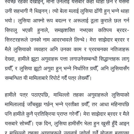
स्वच्छ रहेको देखाइन्, मानौँ उनलाई यसबारे केही थाहा छैन र यसमा
उनी सहभागी नै थिइनन्। त्यो बेला मलाई लुसिया ढोँगी हुन् भन्‍ने थाहा
भयो। लुसिया आफ्‍नो रूप बदल्‍न र अरूलाई ठूला कुराले छल गर्न
सिपालु भएकी हुनाले, समझशक्ति नभएका कतिपय ब्रदर-
सिस्टरहरूले उनको नाम आदरभावले लिन्थे। मेरा साझेदार ब्रदर र
मैले लुसियाको व्यवहार अनि उनका काम र प्रवचनका नतिजाहरू
देख्दा, हामीले झूटा अगुवाहरू पत्ता लगाउनेसम्‍बन्धी सिद्धान्तहरू लागू
गर्‍यौँ, र लुसिया झूटो अगुवा हुन् भन्‍ने निर्धारित गर्‍यौँ, अनि लुसियासँग
सम्‍बन्धित यी मामिलाबारे रिपोर्ट गर्दै पत्र लेख्यौँ।
हामीले पत्र पठाएपछि, माथिल्‍लो तहका अगुवाहरूले लुसियाको
मामिलालाई जाँचबुझ गर्छन् भन्ने प्रतीक्षा गर्‍यौँ, तर आधा महिनापछि
पनि हामीले कुनै प्रतिक्रिया प्राप्त गरेनौँ। मेरा साझेदार ब्रदर र मैले
यसबारे सोच्यौँ। एक दिन, लुसिया हामीसँग भेला हुन खुसी हुँदै आइन्
र माथिल्‍लो तहका अगुवाहरूले उनलाई जगेर्ना गर्ने योजना बनाएका