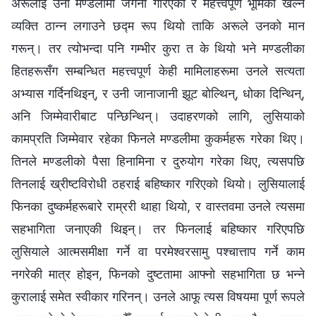
अरूलाई उनी मण्डलीमा जगेर्ना गरिएको र महत्त्वपूर्ण भूमिका खेल्‍ने
व्यक्ति ठान्न लगाउने छद्म रूप थियो ताकि अरूले उनको मान
गरून्। तर त्योभन्दा पनि गम्‍भीर कुरा त के थियो भने मण्डलीका
हितहरूसँग सम्‍बन्धित महत्त्वपूर्ण केही मामिलाहरूमा उनले सत्यता
अभ्यास गर्दिनथिइन्, र उनी जानाजानी झूट बोल्थिन्, धोका दिन्थिन्,
अनि जिम्‍मेवारीबाट पन्छिन्थिन्। उदाहरणको लागि, लुसियाको
कामप्रति जिम्‍मेवार रहेका फिनले मण्डलीमा कुकर्महरू गरेका थिए।
तिनले मण्डलीको पैसा हिनामिना र दुरुयोग गरेका थिए, त्यसपछि
तिनलाई ख्रीष्टविरोधी ठहराई बहिष्कार गरिएको थियो। लुसियालाई
फिनका दुष्कर्महरूबारे राम्ररी थाहा थियो, र वास्तवमा उनले त्यसमा
सहभागिता जनाएकी थिइन्। तर फिनलाई बहिष्कार गरिएपछि
लुसियाले आत्मसमीक्षा गर्ने वा परमेश्‍वरसामु पश्‍चात्ताप गर्ने काम
नगरेकी मात्र होइन, फिनको दुष्टतामा आफ्नो सहभागिता छ भन्ने
कुरालाई समेत स्वीकार गरिनन्। उनले आफू त्यस विषयमा पूर्ण रूपले