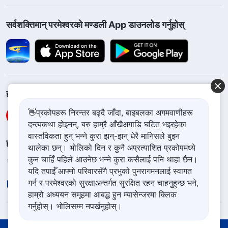
सर्वशक्तिमान्‌ परमेश्‍वरको मण्डली App डाउनलोड गर्नुहोस्
हामीलाई फलो गर्नुहोस्
👋प्रकोपहरू निरन्तर बढ्दै जाँदा, बाइबलका अगमवाणीहरू
दन्त्यकथा होइनन्, बरु हाम्रै आँखैअगाडि घटित भइरहेका
वास्तविकता हुन् भन्ने कुरा झन्-झन् धेरै मानिसले बुझ्न
हामीलाई सम्पर्क गर्नुहोस
थालेका छन्। भोलिको दिन र कुनै अप्रत्याशित प्रकोपमध्ये
कुन चाहिँ पहिले आउनेछ भन्ने कुरा कसैलाई पनि थाहा छैन।
+977-981-140-9021
यदि तपाईँ आफ्नो परिवारसँगै प्रभुको पुनरागमनलाई स्वागत
गर्न र परमेश्‍वरको सुरक्षाअन्तर्गत सुरक्षित रहन चाहनुहुन्छ भने,
contact.ne@godfootsteps.org
हाम्रो अध्ययन समूहमा आबद्ध हुन म्यासेन्जरमा क्लिक
गर्नुहोस्। भोलिसम्म नपर्खनुहोस्।