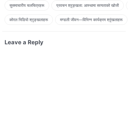
सुसमाचारीय चलचित्रहरू
प्रवचन श्रृङ्खला: आस्थामा सत्यताको खोजी
कोरल भिडियो श्रृङ्खलाहरू
मण्डली जीवन—विभिन्‍न कार्यक्रम श्रृंखलाहरू
Leave a Reply