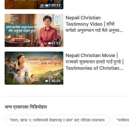
1:39:17
Nepali Christian
Testimony Video | साँचो
मार्गको अनुसन्धान गर्दा मैले अनुभव
गरेको कुरा
51:07
Nepali Christian Movie |
राज्यको सुसमाचार हाम्रो गाउँ पुग्यो |
Testimonies of Christians
Welcoming the Lord's
Return
1:40:00
अन्य प्रकारका भिडियोहरू
“वचन, खण्ड १: परमेश्‍वरको देखापराइ र काम” बाट गरिएका वाचनहरू
“परमेश्