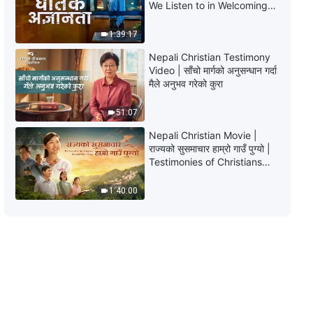
We Listen to in Welcoming
the Lord's Return?
52:53
1:39:17
Nepali Christian Testimony
Nepali Christian Testimony Video
Video | साँचो मार्गको अनुसन्धान गर्दा
| जिम्मेवारीपन उत्तम सुसमाचार प्रचारको
मैले अनुभव गरेको कुरा
कडी हो
24:21
51:07
Nepali Christian Testimony Video
Nepali Christian Movie |
| धाक रवाफ अब हुनेछैन
राज्यको सुसमाचार हाम्रो गाउँ पुग्यो |
Testimonies of Christians
Welcoming the Lord's
33:40
Return
1:40:00
Nepali Christian Testimony Video
| स्वार्थ खराब हुन्छ
29:50
Nepali Christian Testimony Video
| आफैलाई प्रदर्शन गर्नुको निर्लज्‍जता