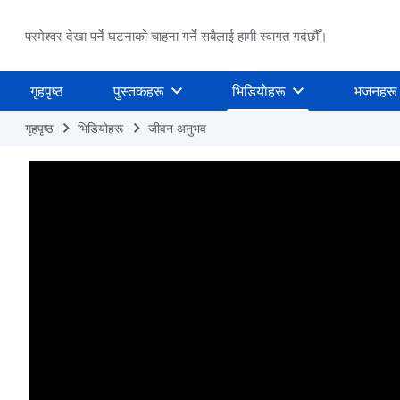
परमेश्वर देखा पर्ने घटनाको चाहना गर्ने सबैलाई हामी स्वागत गर्दछौँ।
गृहपृष्ठ
पुस्तकहरू
भिडियोहरू
भजनहरू
गृहपृष्ठ
भिडियोहरू
जीवन अनुभव