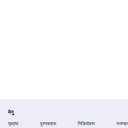
मेनु
गृहपृष्ठ
पुस्तकहरू
भिडियोहरू
भजनहर