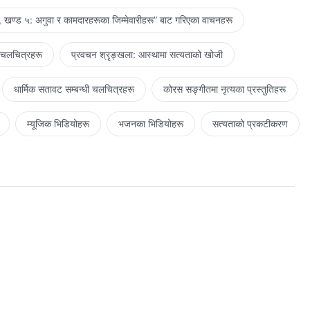
 खण्ड ५: अगुवा र कामदारहरूका जिम्‍मेवारीहरू” बाट गरिएका वाचनहरू
 चलचित्रहरू
प्रवचन श्रृङ्खला: आस्थामा सत्यताको खोजी
धार्मिक सतावट सम्‍बन्धी चलचित्रहरू
कोरस सङ्गीतमा नृत्यका प्रस्तुतिहरू
म्यूजिक भिडियोहरू
भजनका भिडियोहरू
सत्यताको प्रकटीकरण