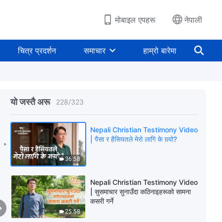
26:54
मोबाइल एपहरू
नेपाली
Nepali Christian Testimony Video
| एउटा सानो मामिलाबाट सिकेको एउटा पाठ
चित्र प्रदर्शन
समाचार
हाम्रो बारेमा
35:37
Nepali Christian Testimony Video
| कठिनाइबाट प्राप्त गरिएका फाइदाहरू
यो जस्तै अरू
228
/
323
33:45
Nepali Christian Testimony Video
| पैसा र हैसियतले मेरो लागि के गर्‍यो?
36:58
Nepali Christian Testimony Video
| सुसमाचार सुनाउँदा कठिनाइहरूको सामना
कसरी गर्ने
25:58