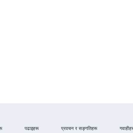
ू
पढाइहरू
प्रवचन र सङ्गतिहरू
गवाहीह