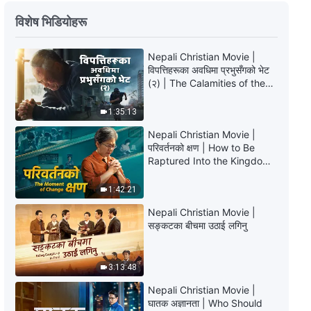
Nepali Christian Testimony Video
| झूट बोल्दा पीडा मात्र हुन्छ
विशेष भिडियोहरू
39:02
Nepali Christian Movie |
विपत्तिहरूका अवधिमा प्रभुसँगको भेट
Nepali Christian Testimony Video
(२) | The Calamities of the
| अहङ्कारी स्वभावका परिणामहरू
Last Days Arrive. How Can
We Enter the Kingdom of
1:35:13
29:19
God?
Nepali Christian Movie |
परिवर्तनको क्षण | How to Be
Nepali Christian Testimony Video
Raptured Into the Kingdom
| आफ्‍नै परिवारको कैदी
of Heaven
1:42:21
32:07
Nepali Christian Movie |
Nepali Christian Testimony Video
सङ्कटका बीचमा उठाई लगिनु
| म यी अध्ययनहरूको पछि लाग्दिनँ
25:57
3:13:48
Nepali Christian Movie |
Nepali Christian Testimony Video
घातक अज्ञानता | Who Should
| अत्यधिक आदरले के निम्त्याउँछ?