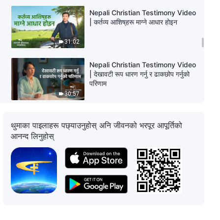
Nepali Christian Testimony Video
| कर्तव्य आशिष्‌हरू माग्‍ने आधार होइन
31:02
Nepali Christian Testimony Video
| देखावटी रूप धारण गर्नु र ढाकछोप गर्नुको
परिणाम
30:57
Nepali Christian Testimony Video
थुमाका पाइलाहरू पछ्याउनुहोस् अनि जीवनको भरपूर आपूर्तिको
| परमेश्‍वरको गवाही दिनु भनेको साँचो रूपमा
आनन्द लिनुहोस्
कर्तव्य पूरा गर्नु हो
48:17
Nepali Christian Testimony Video
| कर्तव्यमा कुनै दर्जा हुँदैन
32:50