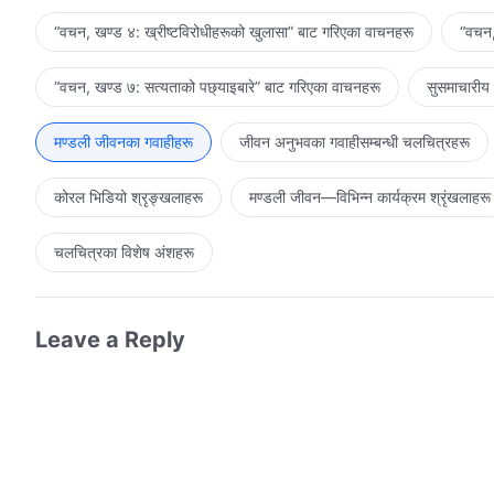
“वचन, खण्ड ४: ख्रीष्टविरोधीहरूको खुलासा” बाट गरिएका वाचनहरू
“वचन,
“वचन, खण्ड ७: सत्यताको पछ्याइबारे” बाट गरिएका वाचनहरू
सुसमाचारीय
मण्डली जीवनका गवाहीहरू
जीवन अनुभवका गवाहीसम्‍बन्धी चलचित्रहरू
कोरल भिडियो श्रृङ्खलाहरू
मण्डली जीवन—विभिन्‍न कार्यक्रम श्रृंखलाहरू
चलचित्रका विशेष अंशहरू
Leave a Reply