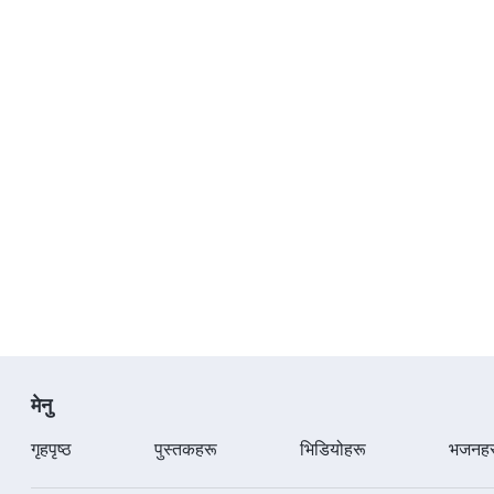
मेनु
गृहपृष्ठ
पुस्तकहरू
भिडियोहरू
भजनहर