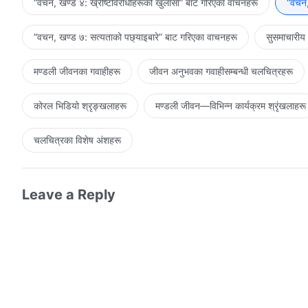
“वचन, खण्ड ४: ख्रीष्टविरोधीहरूको खुलासा” बाट गरिएका वाचनहरू
“वचन,
“वचन, खण्ड ७: सत्यताको पछ्याइबारे” बाट गरिएका वाचनहरू
सुसमाचारीय
मण्डली जीवनका गवाहीहरू
जीवन अनुभवका गवाहीसम्‍बन्धी चलचित्रहरू
कोरल भिडियो श्रृङ्खलाहरू
मण्डली जीवन—विभिन्‍न कार्यक्रम श्रृंखलाहरू
चलचित्रका विशेष अंशहरू
Leave a Reply