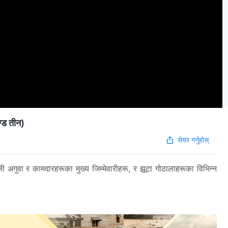
ण्ड तीन)
सेयर गर्नुहोस्
डली अगुवा र कामदारहरूका मुख्य जिम्मेवारीहरू, र झूटा गोठालाहरूका विभिन्न