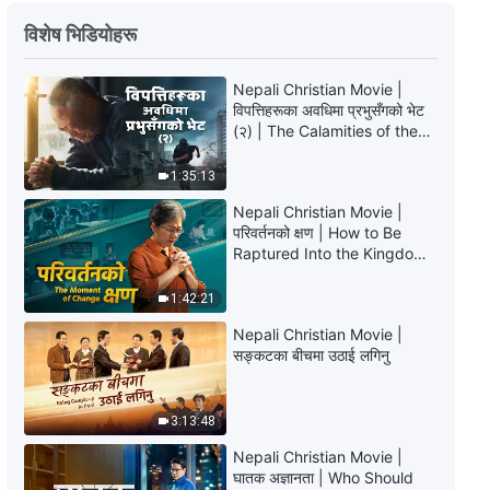
परमेश्‍वरको वचन | “अगुवा र कामदारहरूका
विशेष भिडियोहरू
जिम्‍मेवारीहरू (२३)” (खण्ड दुई)
41:32
Nepali Christian Movie |
विपत्तिहरूका अवधिमा प्रभुसँगको भेट
(२) | The Calamities of the
परमेश्‍वरको वचन | “अगुवा र कामदारहरूका
Last Days Arrive. How Can
जिम्‍मेवारीहरू (२३)” (खण्ड तीन)
We Enter the Kingdom of
1:35:13
God?
49:42
Nepali Christian Movie |
परिवर्तनको क्षण | How to Be
परमेश्‍वरको वचन | “अगुवा र कामदारहरूका
Raptured Into the Kingdom
जिम्‍मेवारीहरू (२३)” (खण्ड चार)
of Heaven
1:42:21
35:01
Nepali Christian Movie |
सङ्कटका बीचमा उठाई लगिनु
परमेश्‍वरको वचन | “अगुवा र कामदारहरूका
जिम्‍मेवारीहरू (२३)” (खण्ड पाँच)
3:13:48
32:40
Nepali Christian Movie |
घातक अज्ञानता | Who Should