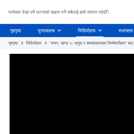
परमेश्वर देखा पर्ने घटनाको चाहना गर्ने सबैलाई हामी स्वागत गर्दछौँ।
गृहपृष्ठ
पुस्तकहरू
भिडियोहरू
भजनहरू
गृहपृष्ठ
भिडियोहरू
“वचन, खण्ड ५: अगुवा र कामदारहरूका जिम्‍मेवारीहरू” बा