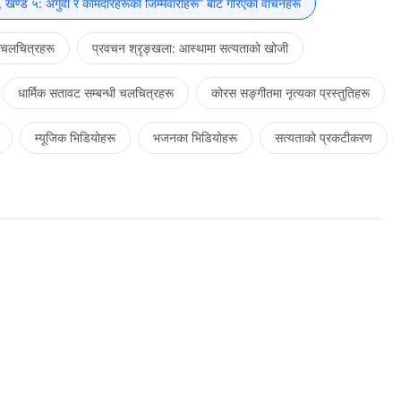
 खण्ड ५: अगुवा र कामदारहरूका जिम्‍मेवारीहरू” बाट गरिएका वाचनहरू
 चलचित्रहरू
प्रवचन श्रृङ्खला: आस्थामा सत्यताको खोजी
धार्मिक सतावट सम्‍बन्धी चलचित्रहरू
कोरस सङ्गीतमा नृत्यका प्रस्तुतिहरू
म्यूजिक भिडियोहरू
भजनका भिडियोहरू
सत्यताको प्रकटीकरण