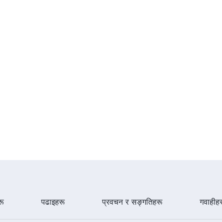
ू
पढाइहरू
प्रवचन र सङ्गतिहरू
गवाहीह