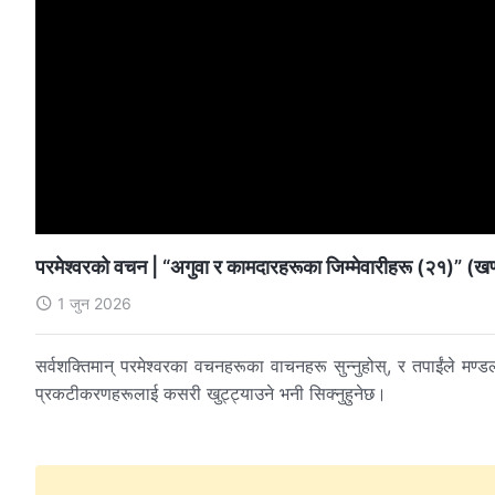
परमेश्‍वरको वचन | “अगुवा र कामदारहरूका जिम्‍मेवारीहरू (२१)” (ख
1 जुन 2026
सर्वशक्तिमान् परमेश्‍वरका वचनहरूका वाचनहरू सुन्नुहोस्, र तपाईंले मण्
प्रकटीकरणहरूलाई कसरी खुट्ट्याउने भनी सिक्नुहुनेछ।