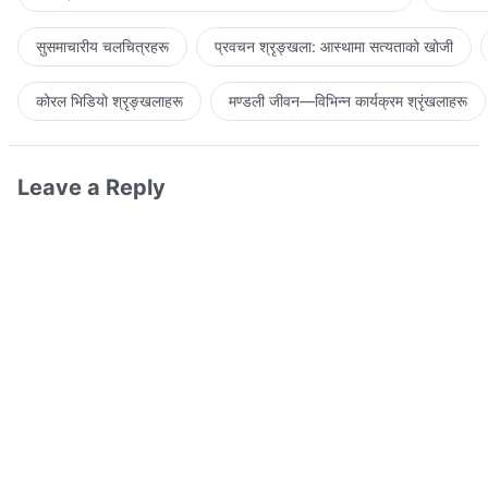
सुसमाचारीय चलचित्रहरू
प्रवचन श्रृङ्खला: आस्थामा सत्यताको खोजी
कोरल भिडियो श्रृङ्खलाहरू
मण्डली जीवन—विभिन्‍न कार्यक्रम श्रृंखलाहरू
Leave a Reply