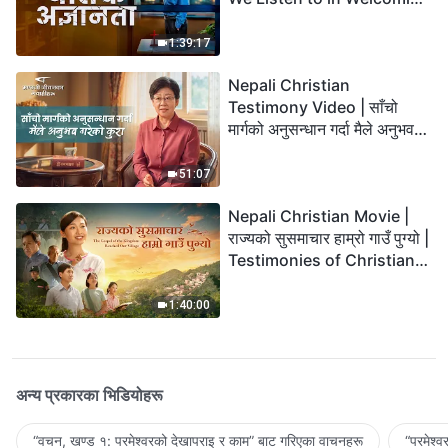
the Lord's Return?
1:39:17
Nepali Christian
Testimony Video | साँचो
मार्गको अनुसन्धान गर्दा मैले अनुभव
गरेको कुरा
51:07
Nepali Christian Movie |
राज्यको सुसमाचार हाम्रो गाउँ पुग्यो |
Testimonies of Christians
Welcoming the Lord's
Return
1:40:00
अन्य प्रकारका भिडियोहरू
“वचन, खण्ड १: परमेश्‍वरको देखापराइ र काम” बाट गरिएका वाचनहरू
“परमेश्