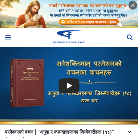
परमेश्‍वरको वचन | “अगुवा र कामदारहरूका जिम्‍मेवारीहरू (१८)”