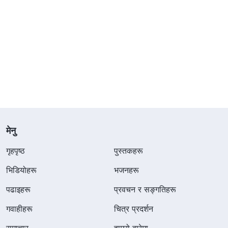
मेनु
गृहपृष्ठ
पुस्तकहरू
भिडियोहरू
भजनहरू
पढाइहरू
प्रवचन र सङ्गतिहरू
गवाहीहरू
चित्र प्रदर्शन
समाचार
हाम्रो बारेमा