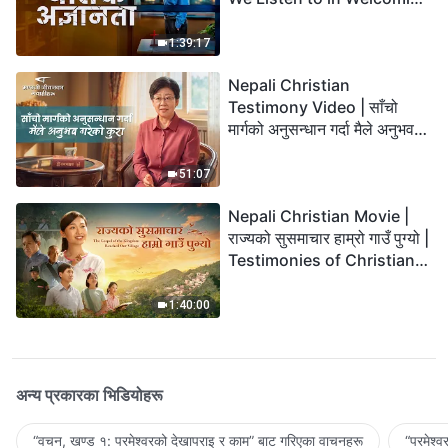
the Lord's Return?
1:39:17
Nepali Christian
Testimony Video | साँचो
मार्गको अनुसन्धान गर्दा मैले अनुभव
गरेको कुरा
51:07
Nepali Christian Movie |
राज्यको सुसमाचार हाम्रो गाउँ पुग्यो |
Testimonies of Christians
Welcoming the Lord's
Return
1:40:00
अन्य प्रकारका भिडियोहरू
“वचन, खण्ड १: परमेश्‍वरको देखापराइ र काम” बाट गरिएका वाचनहरू
“परमेश्