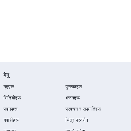
मेनु
गृहपृष्ठ
पुस्तकहरू
भिडियोहरू
भजनहरू
पढाइहरू
प्रवचन र सङ्गतिहरू
गवाहीहरू
चित्र प्रदर्शन
समाचार
हाम्रो बारेमा