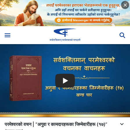
परमेश्‍वरको वचन | “अगुवा र कामदारहरूका जिम्‍मेवारीहरू (१७)”