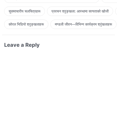
सुसमाचारीय चलचित्रहरू
प्रवचन श्रृङ्खला: आस्थामा सत्यताको खोजी
कोरल भिडियो श्रृङ्खलाहरू
मण्डली जीवन—विभिन्‍न कार्यक्रम श्रृंखलाहरू
Leave a Reply