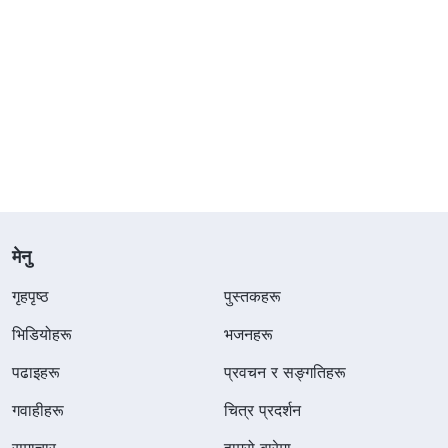
मेनु
गृहपृष्ठ
पुस्तकहरू
भिडियोहरू
भजनहरू
पढाइहरू
प्रवचन र सङ्गतिहरू
गवाहीहरू
चित्र प्रदर्शन
समाचार
हाम्रो बारेमा