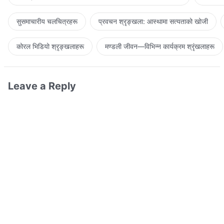
सुसमाचारीय चलचित्रहरू
प्रवचन श्रृङ्खला: आस्थामा सत्यताको खोजी
कोरल भिडियो श्रृङ्खलाहरू
मण्डली जीवन—विभिन्‍न कार्यक्रम श्रृंखलाहरू
Leave a Reply