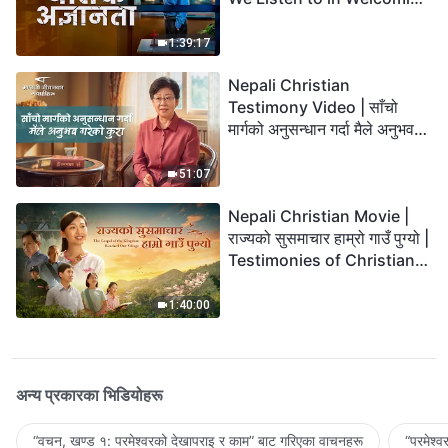
the Lord's Return?
1:39:17
Nepali Christian
Testimony Video | साँचो
मार्गको अनुसन्धान गर्दा मैले अनुभव
गरेको कुरा
51:07
Nepali Christian Movie |
राज्यको सुसमाचार हाम्रो गाउँ पुग्यो |
Testimonies of Christians
Welcoming the Lord's
Return
1:40:00
अन्य प्रकारका भिडियोहरू
“वचन, खण्ड १: परमेश्‍वरको देखापराइ र काम” बाट गरिएका वाचनहरू
“परमेश्