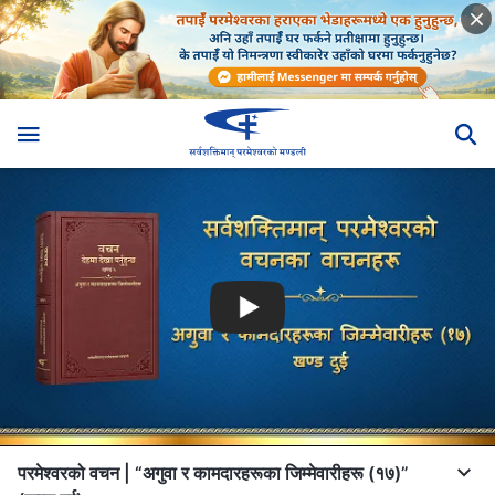
परमेश्‍वरको वचन | “अगुवा र कामदारहरूका जिम्‍मेवारीहरू (१७)”