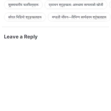
सुसमाचारीय चलचित्रहरू
प्रवचन श्रृङ्खला: आस्थामा सत्यताको खोजी
कोरल भिडियो श्रृङ्खलाहरू
मण्डली जीवन—विभिन्‍न कार्यक्रम श्रृंखलाहरू
Leave a Reply