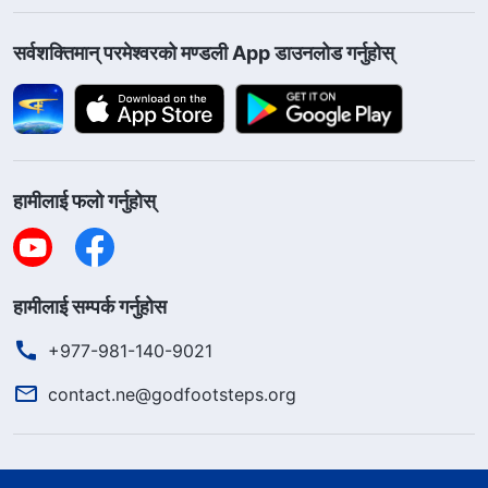
सर्वशक्तिमान्‌ परमेश्‍वरको मण्डली App डाउनलोड गर्नुहोस्
हामीलाई फलो गर्नुहोस्
हामीलाई सम्पर्क गर्नुहोस
+977-981-140-9021
contact.ne@godfootsteps.org