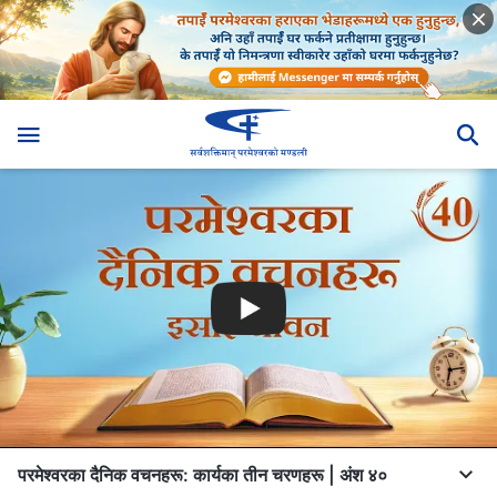
परमेश्‍वरका दैनिक वचनहरू: कार्यका तीन चरणहरू | अंश ४०