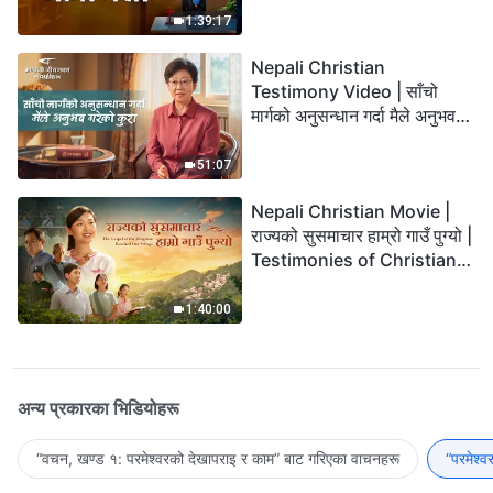
1:39:17
Nepali Christian
Testimony Video | साँचो
मार्गको अनुसन्धान गर्दा मैले अनुभव
गरेको कुरा
51:07
Nepali Christian Movie |
राज्यको सुसमाचार हाम्रो गाउँ पुग्यो |
Testimonies of Christians
Welcoming the Lord's
Return
1:40:00
अन्य प्रकारका भिडियोहरू
“वचन, खण्ड १: परमेश्‍वरको देखापराइ र काम” बाट गरिएका वाचनहरू
“परमेश्