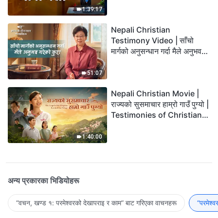
1:39:17
Nepali Christian
Testimony Video | साँचो
मार्गको अनुसन्धान गर्दा मैले अनुभव
गरेको कुरा
51:07
Nepali Christian Movie |
राज्यको सुसमाचार हाम्रो गाउँ पुग्यो |
Testimonies of Christians
Welcoming the Lord's
Return
1:40:00
अन्य प्रकारका भिडियोहरू
“वचन, खण्ड १: परमेश्‍वरको देखापराइ र काम” बाट गरिएका वाचनहरू
“परमेश्