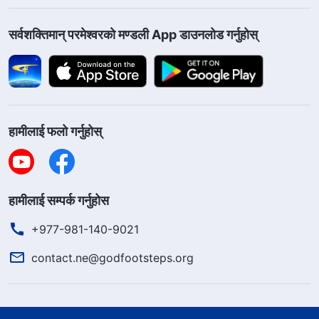
सर्वशक्तिमान्‌ परमेश्‍वरको मण्डली App डाउनलोड गर्नुहोस्
हामीलाई फलो गर्नुहोस्
हामीलाई सम्पर्क गर्नुहोस
+977-981-140-9021
contact.ne@godfootsteps.org