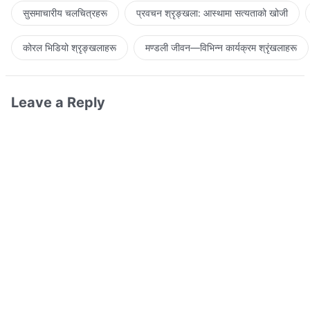
सुसमाचारीय चलचित्रहरू
प्रवचन श्रृङ्खला: आस्थामा सत्यताको खोजी
कोरल भिडियो श्रृङ्खलाहरू
मण्डली जीवन—विभिन्‍न कार्यक्रम श्रृंखलाहरू
Leave a Reply