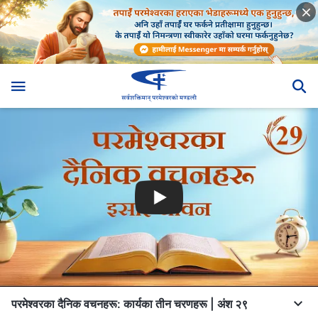
परमेश्‍वरका दैनिक वचनहरू: कार्यका तीन चरणहरू | अंश २९