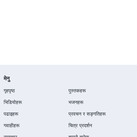
मेनु
गृहपृष्ठ
पुस्तकहरू
भिडियोहरू
भजनहरू
पढाइहरू
प्रवचन र सङ्गतिहरू
गवाहीहरू
चित्र प्रदर्शन
समाचार
हाम्रो बारेमा