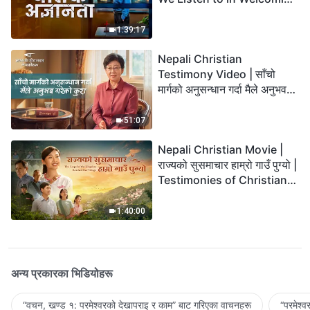
the Lord's Return?
1:39:17
Nepali Christian
Testimony Video | साँचो
मार्गको अनुसन्धान गर्दा मैले अनुभव
गरेको कुरा
51:07
Nepali Christian Movie |
राज्यको सुसमाचार हाम्रो गाउँ पुग्यो |
Testimonies of Christians
Welcoming the Lord's
Return
1:40:00
अन्य प्रकारका भिडियोहरू
“वचन, खण्ड १: परमेश्‍वरको देखापराइ र काम” बाट गरिएका वाचनहरू
“परमेश्