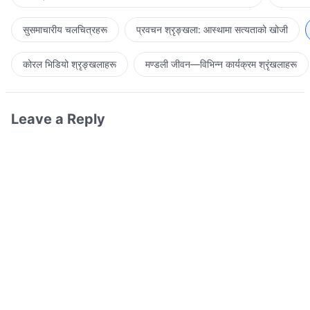
सुसमाचारीय चलचित्रहरू
प्रवचन श्रृङ्खला: आस्थामा सत्यताको खोजी
कोरल भिडियो श्रृङ्खलाहरू
मण्डली जीवन—विभिन्‍न कार्यक्रम श्रृंखलाहरू
Leave a Reply