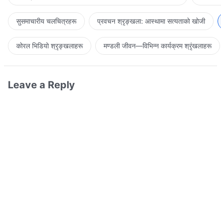
सुसमाचारीय चलचित्रहरू
प्रवचन श्रृङ्खला: आस्थामा सत्यताको खोजी
कोरल भिडियो श्रृङ्खलाहरू
मण्डली जीवन—विभिन्‍न कार्यक्रम श्रृंखलाहरू
Leave a Reply