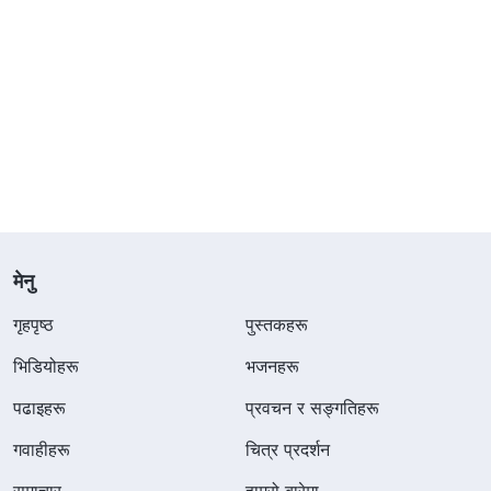
मेनु
गृहपृष्ठ
पुस्तकहरू
भिडियोहरू
भजनहरू
पढाइहरू
प्रवचन र सङ्गतिहरू
गवाहीहरू
चित्र प्रदर्शन
समाचार
हाम्रो बारेमा