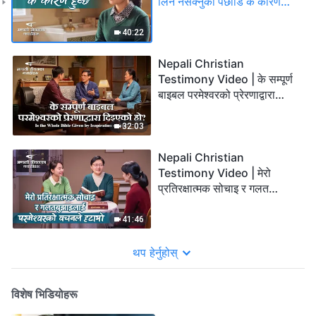
लिन नसक्नुको पछाडि के कारण
हुन्छ
40:22
Nepali Christian
Testimony Video | के सम्पूर्ण
बाइबल परमेश्‍वरको प्रेरणाद्वारा
दिइएको हो?
32:03
Nepali Christian
Testimony Video | मेरो
प्रतिरक्षात्मक सोचाइ र गलत
बुझाइलाई परमेश्‍वरको वचनले हटायो
41:46
थप हेर्नुहोस्
विशेष भिडियोहरू