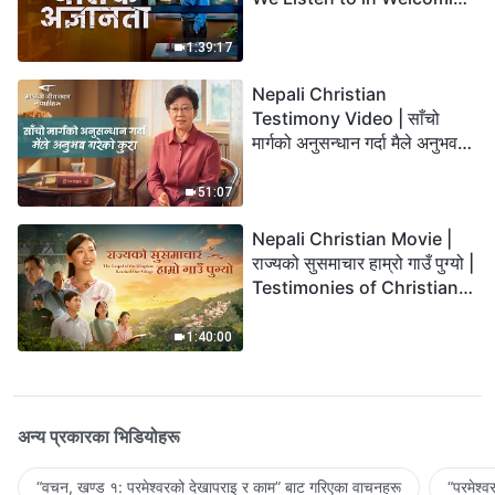
the Lord's Return?
1:39:17
Nepali Christian
Testimony Video | साँचो
मार्गको अनुसन्धान गर्दा मैले अनुभव
गरेको कुरा
51:07
Nepali Christian Movie |
राज्यको सुसमाचार हाम्रो गाउँ पुग्यो |
Testimonies of Christians
Welcoming the Lord's
Return
1:40:00
अन्य प्रकारका भिडियोहरू
“वचन, खण्ड १: परमेश्‍वरको देखापराइ र काम” बाट गरिएका वाचनहरू
“परमेश्