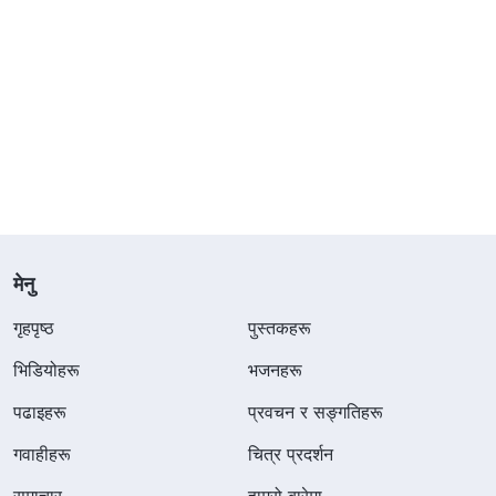
मेनु
गृहपृष्ठ
पुस्तकहरू
भिडियोहरू
भजनहरू
पढाइहरू
प्रवचन र सङ्गतिहरू
गवाहीहरू
चित्र प्रदर्शन
समाचार
हाम्रो बारेमा