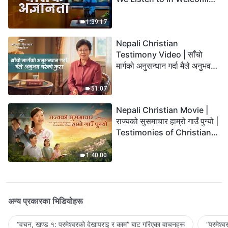
the Lord's Return?
1:39:17
Nepali Christian
Testimony Video | साँचो
मार्गको अनुसन्धान गर्दा मैले अनुभव
गरेको कुरा
51:07
Nepali Christian Movie |
राज्यको सुसमाचार हाम्रो गाउँ पुग्यो |
Testimonies of Christians
Welcoming the Lord's
Return
1:40:00
अन्य प्रकारका भिडियोहरू
“वचन, खण्ड १: परमेश्‍वरको देखापराइ र काम” बाट गरिएका वाचनहरू
“परमेश्