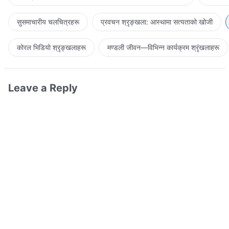
सुसमाचारीय चलचित्रहरू
प्रवचन श्रृङ्खला: आस्थामा सत्यताको खोजी
कोरल भिडियो श्रृङ्खलाहरू
मण्डली जीवन—विभिन्‍न कार्यक्रम श्रृंखलाहरू
Leave a Reply