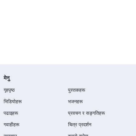
मेनु
गृहपृष्ठ
पुस्तकहरू
भिडियोहरू
भजनहरू
पढाइहरू
प्रवचन र सङ्गतिहरू
गवाहीहरू
चित्र प्रदर्शन
समाचार
हाम्रो बारेमा