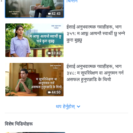
चिन्तन
42:43
ईसाई अनुभवात्मक गवाहीहरू, भाग
३५१: म आफू अत्यन्तै स्वार्थी छु भन्ने
कुरा बुझ्छु
53:42
ईसाई अनुभवात्मक गवाहीहरू, भाग
३४८: म सुपरिवेक्षण वा अनुगमन गर्न
असफल हुनुपछाडि के थियो
44:50
थप हेर्नुहोस्
विशेष भिडियोहरू