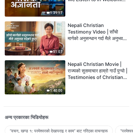
the Lord's Return?
1:39:17
Nepali Christian
Testimony Video | साँचो
मार्गको अनुसन्धान गर्दा मैले अनुभव
गरेको कुरा
51:07
Nepali Christian Movie |
राज्यको सुसमाचार हाम्रो गाउँ पुग्यो |
Testimonies of Christians
Welcoming the Lord's
Return
1:40:00
अन्य प्रकारका भिडियोहरू
“वचन, खण्ड १: परमेश्‍वरको देखापराइ र काम” बाट गरिएका वाचनहरू
“परमेश्