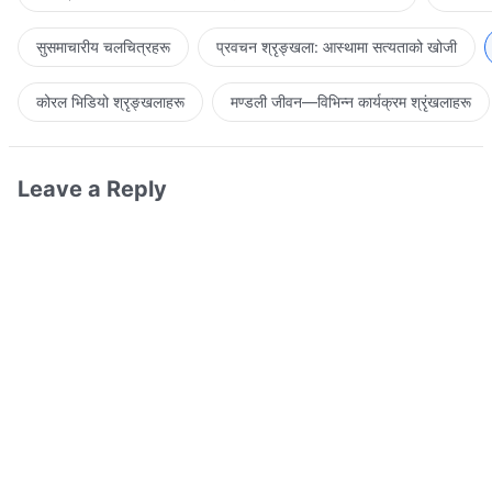
सुसमाचारीय चलचित्रहरू
प्रवचन श्रृङ्खला: आस्थामा सत्यताको खोजी
कोरल भिडियो श्रृङ्खलाहरू
मण्डली जीवन—विभिन्‍न कार्यक्रम श्रृंखलाहरू
Leave a Reply