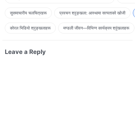
सुसमाचारीय चलचित्रहरू
प्रवचन श्रृङ्खला: आस्थामा सत्यताको खोजी
कोरल भिडियो श्रृङ्खलाहरू
मण्डली जीवन—विभिन्‍न कार्यक्रम श्रृंखलाहरू
Leave a Reply