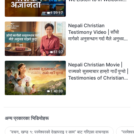
the Lord's Return?
1:39:17
Nepali Christian
Testimony Video | साँचो
मार्गको अनुसन्धान गर्दा मैले अनुभव
गरेको कुरा
51:07
Nepali Christian Movie |
राज्यको सुसमाचार हाम्रो गाउँ पुग्यो |
Testimonies of Christians
Welcoming the Lord's
Return
1:40:00
अन्य प्रकारका भिडियोहरू
“वचन, खण्ड १: परमेश्‍वरको देखापराइ र काम” बाट गरिएका वाचनहरू
“परमेश्