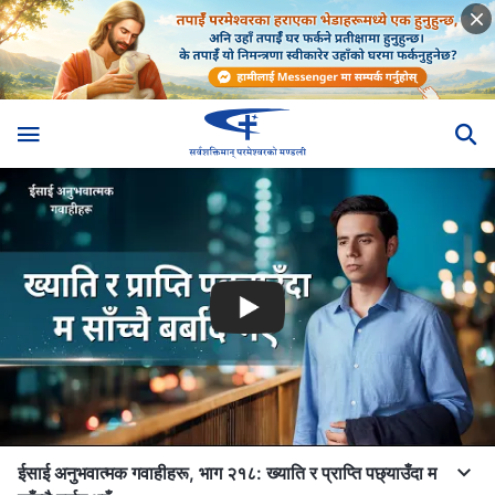
ईसाई अनुभवात्मक गवाहीहरू, भाग २१८: ख्याति र प्राप्ति पछ्याउँदा म