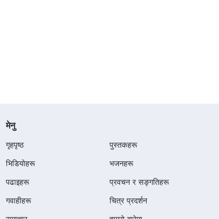
मेनु
गृहपृष्ठ
पुस्तकहरू
भिडियोहरू
भजनहरू
पढाइहरू
प्रवचन र सङ्गतिहरू
गवाहीहरू
चित्र प्रदर्शन
समाचार
हाम्रो बारेमा