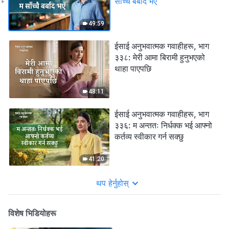
साँच्चै बर्बाद भएँ
49:59
ईसाई अनुभवात्मक गवाहीहरू, भाग
३३८: मेरी आमा बिरामी हुनुभएको
थाहा पाएपछि
48:11
ईसाई अनुभवात्मक गवाहीहरू, भाग
३३६: म अन्ततः निर्धक्क भई आफ्नो
कर्तव्य स्वीकार गर्न सक्छु
41:20
थप हेर्नुहोस्
विशेष भिडियोहरू